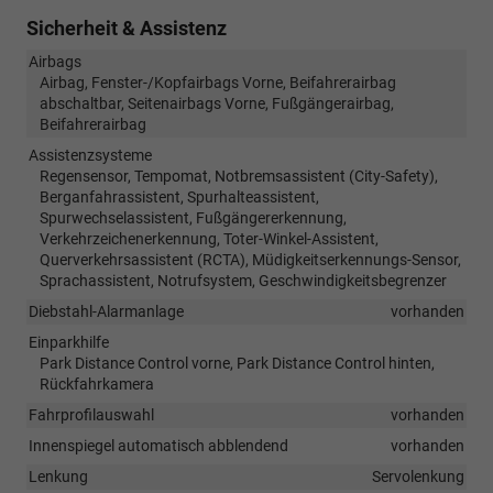
Sicherheit & Assistenz
Airbags
Airbag, Fenster-/Kopfairbags Vorne, Beifahrerairbag
abschaltbar, Seitenairbags Vorne, Fußgängerairbag,
Beifahrerairbag
Assistenzsysteme
Regensensor, Tempomat, Notbremsassistent (City-Safety),
Berganfahrassistent, Spurhalteassistent,
Spurwechselassistent, Fußgängererkennung,
Verkehrzeichenerkennung, Toter-Winkel-Assistent,
Querverkehrsassistent (RCTA), Müdigkeitserkennungs-Sensor,
Sprachassistent, Notrufsystem, Geschwindigkeitsbegrenzer
Diebstahl-Alarmanlage
vorhanden
Einparkhilfe
Park Distance Control vorne, Park Distance Control hinten,
Rückfahrkamera
Fahrprofilauswahl
vorhanden
Innenspiegel automatisch abblendend
vorhanden
Lenkung
Servolenkung