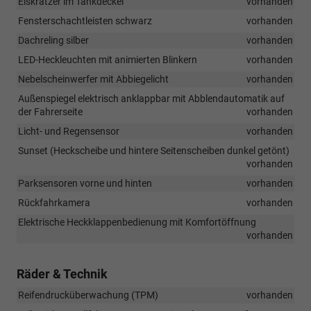
Eiskratzer im Tankdeckel
vorhanden
Fensterschachtleisten schwarz
vorhanden
Dachreling silber
vorhanden
LED-Heckleuchten mit animierten Blinkern
vorhanden
Nebelscheinwerfer mit Abbiegelicht
vorhanden
Außenspiegel elektrisch anklappbar mit Abblendautomatik auf
der Fahrerseite
vorhanden
Licht- und Regensensor
vorhanden
Sunset (Heckscheibe und hintere Seitenscheiben dunkel getönt)
vorhanden
Parksensoren vorne und hinten
vorhanden
Rückfahrkamera
vorhanden
Elektrische Heckklappenbedienung mit Komfortöffnung
vorhanden
Räder & Technik
Reifendrucküberwachung (TPM)
vorhanden