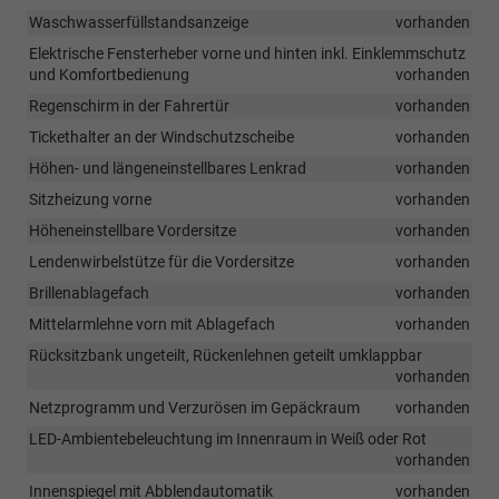
Waschwasserfüllstandsanzeige
vorhanden
Elektrische Fensterheber vorne und hinten inkl. Einklemmschutz
und Komfortbedienung
vorhanden
Regenschirm in der Fahrertür
vorhanden
Tickethalter an der Windschutzscheibe
vorhanden
Höhen- und längeneinstellbares Lenkrad
vorhanden
Sitzheizung vorne
vorhanden
Höheneinstellbare Vordersitze
vorhanden
Lendenwirbelstütze für die Vordersitze
vorhanden
Brillenablagefach
vorhanden
Mittelarmlehne vorn mit Ablagefach
vorhanden
Rücksitzbank ungeteilt, Rückenlehnen geteilt umklappbar
vorhanden
Netzprogramm und Verzurösen im Gepäckraum
vorhanden
LED-Ambientebeleuchtung im Innenraum in Weiß oder Rot
vorhanden
Innenspiegel mit Abblendautomatik
vorhanden