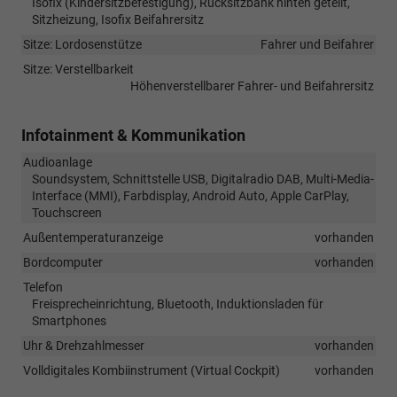
Isofix (Kindersitzbefestigung), Rücksitzbank hinten geteilt,
Sitzheizung, Isofix Beifahrersitz
Sitze: Lordosenstütze
Fahrer und Beifahrer
Sitze: Verstellbarkeit
Höhenverstellbarer Fahrer- und Beifahrersitz
Infotainment & Kommunikation
Audioanlage
Soundsystem, Schnittstelle USB, Digitalradio DAB, Multi-Media-
Interface (MMI), Farbdisplay, Android Auto, Apple CarPlay,
Touchscreen
Außentemperaturanzeige
vorhanden
Bordcomputer
vorhanden
Telefon
Freisprecheinrichtung, Bluetooth, Induktionsladen für
Smartphones
Uhr & Drehzahlmesser
vorhanden
Volldigitales Kombiinstrument (Virtual Cockpit)
vorhanden