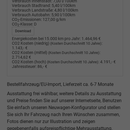
Verbrauch Innenstadt:
7,00 l/100km
Verbrauch Stadtrand:
5,40 l/100km
Verbrauch Landstraße:
4,80 l/100km
Verbrauch Autobahn:
5,90 l/100km
CO
-Emissionen:
127,00 g/km
2
CO
-Klasse:
D
2
Download
Energiekosten bei 15.000 km pro Jahr:
1.464,96 €
CO2 Kosten (niedrig)
:
(Kosten Durchschnitt 10 Jahre)
1.143,- €
CO2 Kosten (mittel)
:
(Kosten Durchschnitt 10 Jahre)
2.714,62 €
CO2 Kosten (hoch)
:
4.191,- €
(Kosten Durchschnitt 10 Jahre)
Jahressteuer:
86,- €
Bestellfahrzeug/EU-Import, Lieferzeit ca. 6-7 Monate
Ausstattung frei wählbar, weitere Details zu Ausstattung
und Preise finden Sie auf unserer Internetseite, Benutzen
Sie einfach unseren Neuwagen-Konfigurator und stellen
Sie sich Ihr Fahrzeug nach Ihren Wünschen zusammen,
Fotos dienen nur zur Illustration und zeigen
gegebenenfalls aufpreispflichtige Mehrausstattung.