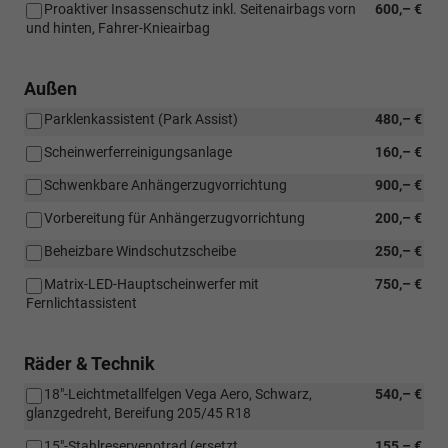
Proaktiver Insassenschutz inkl. Seitenairbags vorn
600,– €
und hinten, Fahrer-Knieairbag
Außen
Parklenkassistent (Park Assist)
480,– €
Scheinwerferreinigungsanlage
160,– €
Schwenkbare Anhängerzugvorrichtung
900,– €
Vorbereitung für Anhängerzugvorrichtung
200,– €
Beheizbare Windschutzscheibe
250,– €
Matrix-LED-Hauptscheinwerfer mit
750,– €
Fernlichtassistent
Räder & Technik
18"-Leichtmetallfelgen Vega Aero, Schwarz,
540,– €
glanzgedreht, Bereifung 205/45 R18
15"-Stahlreservenotrad (ersetzt
155,– €