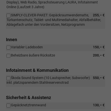
Display), Web Radio, Sprachsteuerung LAURA, Infotainment
Online (Laufzeit 3 Jahre)
SIMPLY-CLEVER-PAKET: Gepäckraumwendematte,
255,– €
Türkantenschutz, Tablet- und Multimediahalter, Abfallbehälter,
Ablagefach unter den Vordersitzen, Netzprogramm
Innen
Variabler Ladeboden
150,– €
Beheizbare äußere Rücksitze
200,– €
Infotainment & Kommunikation
Škoda Sound System (10 Lautsprecher, Subwoofer)
550,– €
inkl. platzsparendem Stahlreservenotrad
Sicherheit & Assistenz
Gepäcknetztrennwand
130,– €