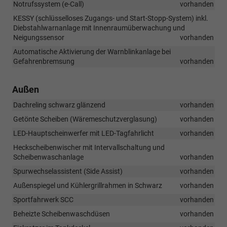
Notrufssystem (e-Call)
vorhanden
KESSY (schlüsselloses Zugangs- und Start-Stopp-System) inkl.
Diebstahlwarnanlage mit Innenraumüberwachung und
Neigungssensor
vorhanden
Automatische Aktivierung der Warnblinkanlage bei
Gefahrenbremsung
vorhanden
Außen
Dachreling schwarz glänzend
vorhanden
Getönte Scheiben (Wäremeschutzverglasung)
vorhanden
LED-Hauptscheinwerfer mit LED-Tagfahrlicht
vorhanden
Heckscheibenwischer mit Intervallschaltung und
Scheibenwaschanlage
vorhanden
Spurwechselassistent (Side Assist)
vorhanden
Außenspiegel und Kühlergrillrahmen in Schwarz
vorhanden
Sportfahrwerk SCC
vorhanden
Beheizte Scheibenwaschdüsen
vorhanden