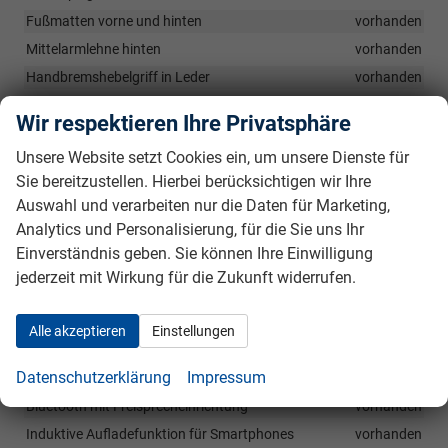
Fußmatten vorne und hinten
vorhanden
Mittelarmlehne hinten
vorhanden
Handbremshebelgriff in Leder
vorhanden
2-Zonen-Klimaautomatik CLIMATRONIC
vorhanden
Wir respektieren Ihre Privatsphäre
Fahrprofilauswahl
vorhanden
Unsere Website setzt Cookies ein, um unsere Dienste für
Dachhimmel hellgrau
vorhanden
Sie bereitzustellen. Hierbei berücksichtigen wir Ihre
Pedalerie in Edelstahl-Optik
vorhanden
Auswahl und verarbeiten nur die Daten für Marketing,
Analytics und Personalisierung, für die Sie uns Ihr
Infotainment & Kommunikation
Einverständnis geben. Sie können Ihre Einwilligung
2x USB-Anschluss (Typ-C) vorn
vorhanden
jederzeit mit Wirkung für die Zukunft widerrufen.
12-Volt Steckdose in der Mittelkonsole und im Gepäckraum
vorhanden
Alle akzeptieren
Einstellungen
8" Infotainmentsystem mit Multitouch-Display
vorhanden
Datenschutzerklärung
Impressum
Digitaler Radioempfang (DAB+)
vorhanden
Bluetooth mit Freisprecheinrichtung
vorhanden
Induktive Aufladefunktion für Smartphones
vorhanden