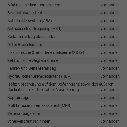
Müdigkeitserkennungssystem
vorhanden
Berganfahassistent
vorhanden
Antiblockiersystem (ABS)
vorhanden
Antriebsschlupfregelung (ASR)
vorhanden
Beifahrerairbag abschaltbar
vorhanden
Dritte Bremsleuchte
vorhanden
Elektronische Querdifferenzialsperre (XDS+)
vorhanden
elektronische Wegfahrsperre
vorhanden
Fahrer- und Beifahrerairbag
vorhanden
Hydraulischer Bremsassistent (HBA)
vorhanden
Isofix-Vorbereitung auf dem Beifahrersitz sowie den äußeren
Rücksitzen, inkl. Top-Tether-Verankerung
vorhanden
Kopfairbags
vorhanden
Multikollisionsbremsassistent (MKB)
vorhanden
Seitenairbags vorn
vorhanden
Scheibenbremsen hinten
vorhanden