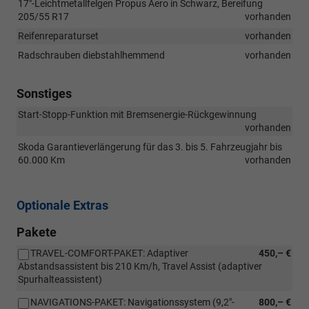
17"-Leichtmetallfelgen Propus Aero in Schwarz, Bereifung
205/55 R17
vorhanden
Reifenreparaturset
vorhanden
Radschrauben diebstahlhemmend
vorhanden
Sonstiges
Start-Stopp-Funktion mit Bremsenergie-Rückgewinnung
vorhanden
Skoda Garantieverlängerung für das 3. bis 5. Fahrzeugjahr bis
60.000 Km
vorhanden
Optionale Extras
Pakete
TRAVEL-COMFORT-PAKET: Adaptiver
450,– €
Abstandsassistent bis 210 Km/h, Travel Assist (adaptiver
Spurhalteassistent)
NAVIGATIONS-PAKET: Navigationssystem (9,2"-
800,– €