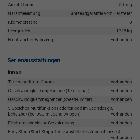
Anzahl Türen
5-türig
Garantieleistung
Fahrzeuggarantie vom Hersteller
Kilometerstand
10
Leergewicht
1248 kg
Nichtraucher-Fahrzeug
vorhanden
Serienausstattungen
Innen
Türinnengriffe in Chrom
vorhanden
Geschwindigkeitsregelanlage (Tempomat)
vorhanden
Geschwindigkeitsbegrenzer (Speed-Limiter)
vorhanden
3-Speichen Multifunktionslederlenkrad im Sportdesign,
beheizbar (bei DSG mit Schaltwippen)
vorhanden
Elektromechanische Servolenkung
vorhanden
Easy Start (Start-Stopp-Taste anstelle des Zündschlosses)
vorhanden