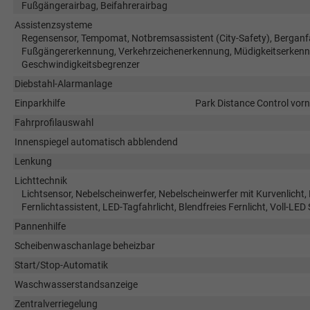
Fußgängerairbag, Beifahrerairbag
Assistenzsysteme
Regensensor, Tempomat, Notbremsassistent (City-Safety), Berganfa
Fußgängererkennung, Verkehrzeichenerkennung, Müdigkeitserkennu
Geschwindigkeitsbegrenzer
Diebstahl-Alarmanlage
Einparkhilfe
Park Distance Control vorn
Fahrprofilauswahl
Innenspiegel automatisch abblendend
Lenkung
Lichttechnik
Lichtsensor, Nebelscheinwerfer, Nebelscheinwerfer mit Kurvenlicht
Fernlichtassistent, LED-Tagfahrlicht, Blendfreies Fernlicht, Voll-LED
Pannenhilfe
Scheibenwaschanlage beheizbar
Start/Stop-Automatik
Waschwasserstandsanzeige
Zentralverriegelung