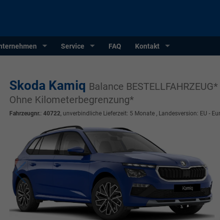
nternehmen
Service
FAQ
Kontakt
Skoda Kamiq
Balance BESTELLFAHRZEUG* 2
Ohne Kilometerbegrenzung*
Fahrzeugnr.
:
40722
, unverbindliche Lieferzeit:
5 Monate
, Landesversion: EU - Eu