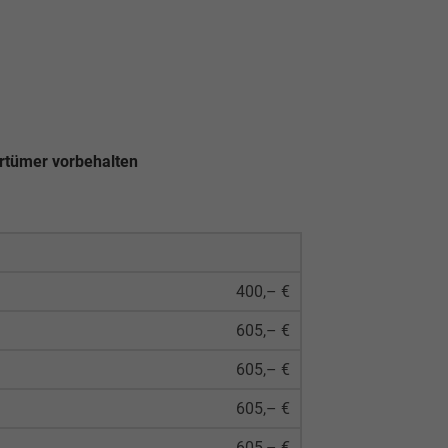
rrtümer vorbehalten
400,– €
605,– €
605,– €
605,– €
605,– €