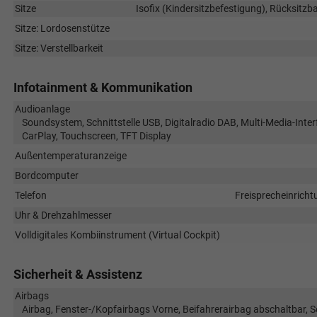
Sitze
Isofix (Kindersitzbefestigung), Rücksitzban
Sitze: Lordosenstütze
Sitze: Verstellbarkeit
Infotainment & Kommunikation
Audioanlage
Soundsystem, Schnittstelle USB, Digitalradio DAB, Multi-Media-Inter
CarPlay, Touchscreen, TFT Display
Außentemperaturanzeige
Bordcomputer
Telefon
Freisprecheinricht
Uhr & Drehzahlmesser
Volldigitales Kombiinstrument (Virtual Cockpit)
Sicherheit & Assistenz
Airbags
Airbag, Fenster-/Kopfairbags Vorne, Beifahrerairbag abschaltbar, 