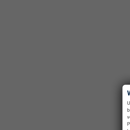
U
b
v
P