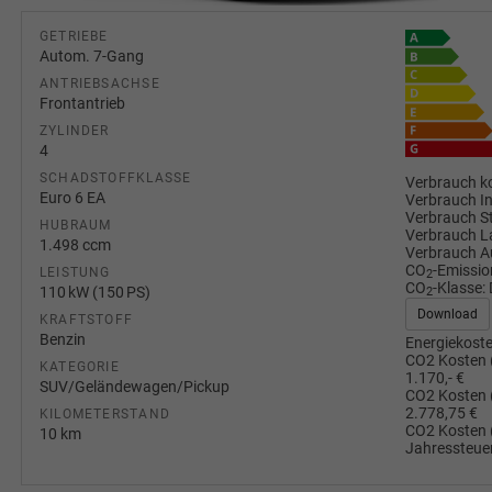
GETRIEBE
Autom. 7-Gang
ANTRIEBSACHSE
Frontantrieb
ZYLINDER
4
SCHADSTOFFKLASSE
Verbrauch ko
Euro 6 EA
Verbrauch I
Verbrauch S
HUBRAUM
Verbrauch L
1.498 ccm
Verbrauch A
CO
-Emissio
LEISTUNG
2
CO
-Klasse:
110 kW (150 PS)
2
Download
KRAFTSTOFF
Benzin
Energiekoste
CO2 Kosten 
KATEGORIE
1.170,- €
SUV/Geländewagen/Pickup
CO2 Kosten 
2.778,75 €
KILOMETERSTAND
CO2 Kosten 
10 km
Jahressteuer