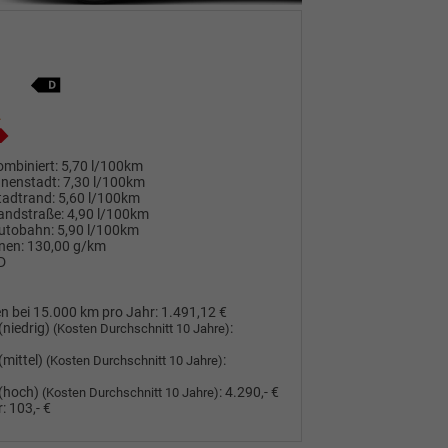
mbiniert:
5,70 l/100km
nnenstadt:
7,30 l/100km
tadtrand:
5,60 l/100km
andstraße:
4,90 l/100km
utobahn:
5,90 l/100km
nen:
130,00 g/km
D
n bei 15.000 km pro Jahr:
1.491,12 €
(niedrig)
:
(Kosten Durchschnitt 10 Jahre)
(mittel)
:
(Kosten Durchschnitt 10 Jahre)
(hoch)
:
4.290,- €
(Kosten Durchschnitt 10 Jahre)
:
103,- €