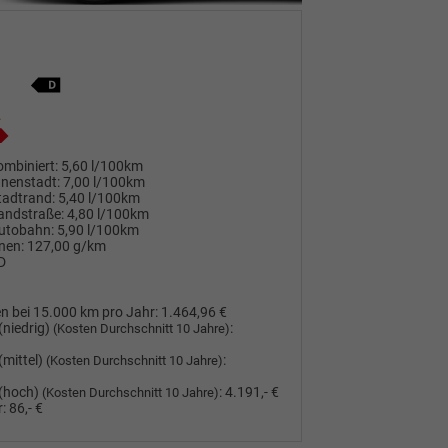
mbiniert:
5,60 l/100km
nnenstadt:
7,00 l/100km
tadtrand:
5,40 l/100km
andstraße:
4,80 l/100km
utobahn:
5,90 l/100km
nen:
127,00 g/km
D
n bei 15.000 km pro Jahr:
1.464,96 €
(niedrig)
:
(Kosten Durchschnitt 10 Jahre)
(mittel)
:
(Kosten Durchschnitt 10 Jahre)
(hoch)
:
4.191,- €
(Kosten Durchschnitt 10 Jahre)
:
86,- €