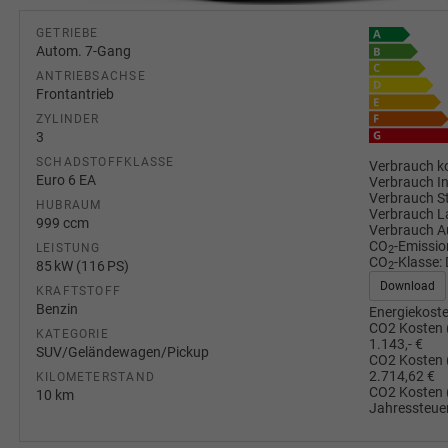
GETRIEBE
Autom. 7-Gang
ANTRIEBSACHSE
Frontantrieb
ZYLINDER
3
SCHADSTOFFKLASSE
Verbrauch ko
Euro 6 EA
Verbrauch I
Verbrauch S
HUBRAUM
Verbrauch L
999 ccm
Verbrauch A
CO
-Emissio
LEISTUNG
2
CO
-Klasse:
85 kW (116 PS)
2
Download
KRAFTSTOFF
Benzin
Energiekoste
CO2 Kosten 
KATEGORIE
1.143,- €
SUV/Geländewagen/Pickup
CO2 Kosten 
2.714,62 €
KILOMETERSTAND
CO2 Kosten 
10 km
Jahressteuer