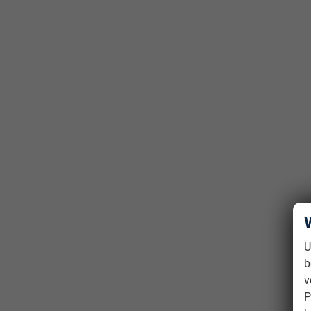
U
b
v
P