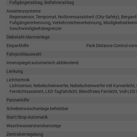
Fußgängerairbag, Beifahrerairbag
Assistenzsysteme
Regensensor, Tempomat, Notbremsassistent (City-Safety), Berganfa
Fußgängererkennung, Verkehrzeichenerkennung, Müdigkeitserkennu
Geschwindigkeitsbegrenzer
Diebstahl-Alarmanlage
Einparkhilfe
Park Distance Control vorn
Fahrprofilauswahl
Innenspiegel automatisch abblendend
Lenkung
Lichttechnik
Lichtsensor, Nebelscheinwerfer, Nebelscheinwerfer mit Kurvenlicht
Fernlichtassistent, LED-Tagfahrlicht, Blendfreies Fernlicht, Voll-LED
Pannenhilfe
Scheibenwaschanlage beheizbar
Start/Stop-Automatik
Waschwasserstandsanzeige
Zentralverriegelung