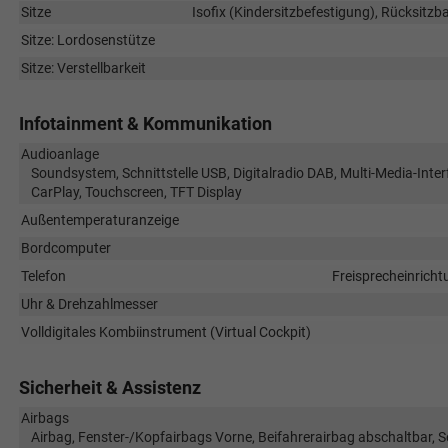
Sitze
Isofix (Kindersitzbefestigung), Rücksitzban
Sitze: Lordosenstütze
Sitze: Verstellbarkeit
Infotainment & Kommunikation
Audioanlage
Soundsystem, Schnittstelle USB, Digitalradio DAB, Multi-Media-Inter
CarPlay, Touchscreen, TFT Display
Außentemperaturanzeige
Bordcomputer
Telefon
Freisprecheinricht
Uhr & Drehzahlmesser
Volldigitales Kombiinstrument (Virtual Cockpit)
Sicherheit & Assistenz
Airbags
Airbag, Fenster-/Kopfairbags Vorne, Beifahrerairbag abschaltbar, 