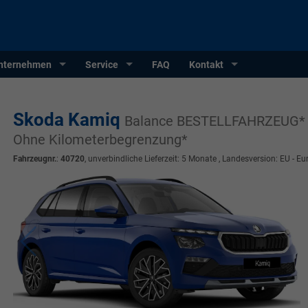
nternehmen
Service
FAQ
Kontakt
Skoda Kamiq
Balance BESTELLFAHRZEUG* 2
Ohne Kilometerbegrenzung*
Fahrzeugnr.
:
40720
, unverbindliche Lieferzeit:
5 Monate
, Landesversion: EU - Eu