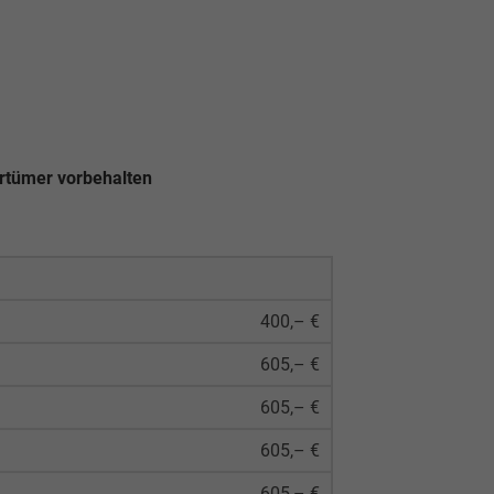
rrtümer vorbehalten
400,– €
605,– €
605,– €
605,– €
605,– €