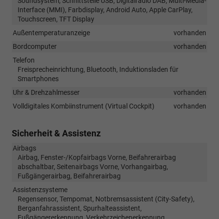
Soundsystem, Schnittstelle USB, Digitalradio DAB, Multi-Media-
Interface (MMI), Farbdisplay, Android Auto, Apple CarPlay,
Touchscreen, TFT Display
Außentemperaturanzeige
vorhanden
Bordcomputer
vorhanden
Telefon
Freisprecheinrichtung, Bluetooth, Induktionsladen für
Smartphones
Uhr & Drehzahlmesser
vorhanden
Volldigitales Kombiinstrument (Virtual Cockpit)
vorhanden
Sicherheit & Assistenz
Airbags
Airbag, Fenster-/Kopfairbags Vorne, Beifahrerairbag
abschaltbar, Seitenairbags Vorne, Vorhangairbag,
Fußgängerairbag, Beifahrerairbag
Assistenzsysteme
Regensensor, Tempomat, Notbremsassistent (City-Safety),
Berganfahrassistent, Spurhalteassistent,
Fußgängererkennung, Verkehrzeichenerkennung,