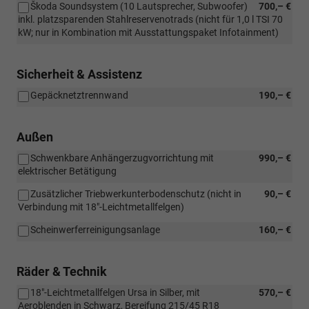
Škoda Soundsystem (10 Lautsprecher, Subwoofer)
700,– €
inkl. platzsparenden Stahlreservenotrads (nicht für 1,0 l TSI 70
kW; nur in Kombination mit Ausstattungspaket Infotainment)
Sicherheit & Assistenz
Gepäcknetztrennwand
190,– €
Außen
Schwenkbare Anhängerzugvorrichtung mit
990,– €
elektrischer Betätigung
Zusätzlicher Triebwerkunterbodenschutz (nicht in
90,– €
Verbindung mit 18"-Leichtmetallfelgen)
Scheinwerferreinigungsanlage
160,– €
Räder & Technik
18"-Leichtmetallfelgen Ursa in Silber, mit
570,– €
Aeroblenden in Schwarz, Bereifung 215/45 R18