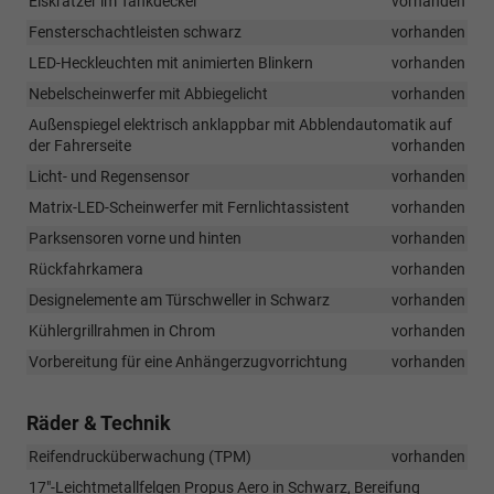
Eiskratzer im Tankdeckel
vorhanden
Fensterschachtleisten schwarz
vorhanden
LED-Heckleuchten mit animierten Blinkern
vorhanden
Nebelscheinwerfer mit Abbiegelicht
vorhanden
Außenspiegel elektrisch anklappbar mit Abblendautomatik auf
der Fahrerseite
vorhanden
Licht- und Regensensor
vorhanden
Matrix-LED-Scheinwerfer mit Fernlichtassistent
vorhanden
Parksensoren vorne und hinten
vorhanden
Rückfahrkamera
vorhanden
Designelemente am Türschweller in Schwarz
vorhanden
Kühlergrillrahmen in Chrom
vorhanden
Vorbereitung für eine Anhängerzugvorrichtung
vorhanden
Räder & Technik
Reifendrucküberwachung (TPM)
vorhanden
17"-Leichtmetallfelgen Propus Aero in Schwarz, Bereifung