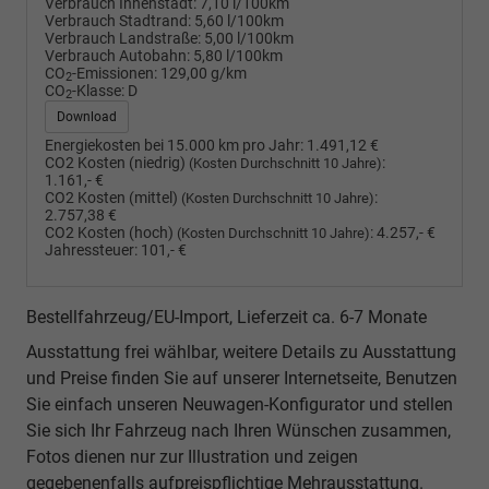
Verbrauch Innenstadt:
7,10 l/100km
Verbrauch Stadtrand:
5,60 l/100km
Verbrauch Landstraße:
5,00 l/100km
Verbrauch Autobahn:
5,80 l/100km
CO
-Emissionen:
129,00 g/km
2
CO
-Klasse:
D
2
Download
Energiekosten bei 15.000 km pro Jahr:
1.491,12 €
CO2 Kosten (niedrig)
:
(Kosten Durchschnitt 10 Jahre)
1.161,- €
CO2 Kosten (mittel)
:
(Kosten Durchschnitt 10 Jahre)
2.757,38 €
CO2 Kosten (hoch)
:
4.257,- €
(Kosten Durchschnitt 10 Jahre)
Jahressteuer:
101,- €
Bestellfahrzeug/EU-Import, Lieferzeit ca. 6-7 Monate
Ausstattung frei wählbar, weitere Details zu Ausstattung
und Preise finden Sie auf unserer Internetseite, Benutzen
Sie einfach unseren Neuwagen-Konfigurator und stellen
Sie sich Ihr Fahrzeug nach Ihren Wünschen zusammen,
Fotos dienen nur zur Illustration und zeigen
gegebenenfalls aufpreispflichtige Mehrausstattung.