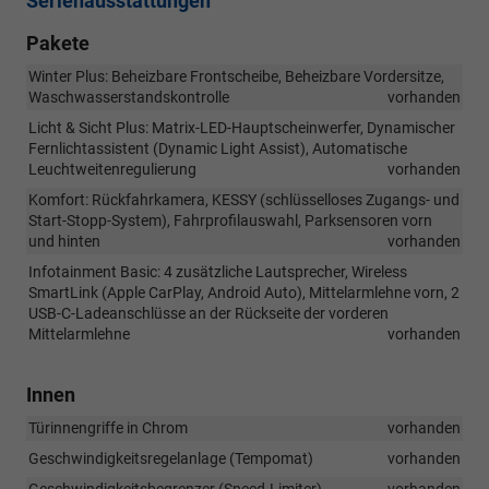
Serienausstattungen
Pakete
Winter Plus: Beheizbare Frontscheibe, Beheizbare Vordersitze,
Waschwasserstandskontrolle
vorhanden
Licht & Sicht Plus: Matrix-LED-Hauptscheinwerfer, Dynamischer
Fernlichtassistent (Dynamic Light Assist), Automatische
Leuchtweitenregulierung
vorhanden
Komfort: Rückfahrkamera, KESSY (schlüsselloses Zugangs- und
Start-Stopp-System), Fahrprofilauswahl, Parksensoren vorn
und hinten
vorhanden
Infotainment Basic: 4 zusätzliche Lautsprecher, Wireless
SmartLink (Apple CarPlay, Android Auto), Mittelarmlehne vorn, 2
USB-C-Ladeanschlüsse an der Rückseite der vorderen
Mittelarmlehne
vorhanden
Innen
Türinnengriffe in Chrom
vorhanden
Geschwindigkeitsregelanlage (Tempomat)
vorhanden
Geschwindigkeitsbegrenzer (Speed-Limiter)
vorhanden