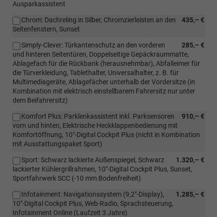
Ausparkassistent
Chrom: Dachreling in Silber, Chromzierleisten an den
435,– €
Seitenfenstern, Sunset
Simply-Clever: Türkantenschutz an den vorderen
285,– €
und hinteren Seitentüren, Doppelseitige Gepäckraummatte,
Ablagefach für die Rückbank (herausnehmbar), Abfalleimer für
die Türverkleidung, Tablethalter, Universalhalter, z. B. für
Multimediageräte, Ablagefächer unterhalb der Vordersitze (in
Kombination mit elektrisch einstellbarem Fahrersitz nur unter
dem Beifahrersitz)
Komfort Plus: Parklenkassistent inkl. Parksensoren
910,– €
vorn und hinten, Elektrische Heckklappenbedienung mit
Komfortöffnung, 10"-Digital Cockpit Plus (nicht in Kombination
mit Ausstattungspaket Sport)
Sport: Schwarz lackierte Außenspiegel, Schwarz
1.320,– €
lackierter Kühlergrillrahmen, 10"-Digital Cockpit Plus, Sunset,
Sportfahrwerk SCC (-10 mm Bodenfreiheit)
Infotainment: Navigationssystem (9,2"-Display),
1.285,– €
10"-Digital Cockpit Plus, Web-Radio, Sprachsteuerung,
Infotainment Online (Laufzeit 3 Jahre)