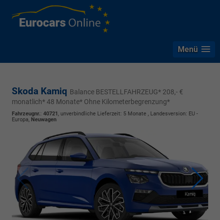
Menü
Skoda Kamiq
Balance BESTELLFAHRZEUG* 208,- €
monatlich* 48 Monate* Ohne Kilometerbegrenzung*
Fahrzeugnr.
:
40721
, unverbindliche Lieferzeit:
5 Monate
, Landesversion: EU -
Europa,
Neuwagen