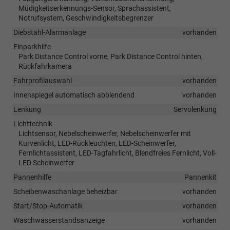
Müdigkeitserkennungs-Sensor, Sprachassistent,
Notrufsystem, Geschwindigkeitsbegrenzer
Diebstahl-Alarmanlage
vorhanden
Einparkhilfe
Park Distance Control vorne, Park Distance Control hinten,
Rückfahrkamera
Fahrprofilauswahl
vorhanden
Innenspiegel automatisch abblendend
vorhanden
Lenkung
Servolenkung
Lichttechnik
Lichtsensor, Nebelscheinwerfer, Nebelscheinwerfer mit
Kurvenlicht, LED-Rückleuchten, LED-Scheinwerfer,
Fernlichtassistent, LED-Tagfahrlicht, Blendfreies Fernlicht, Voll-
LED Scheinwerfer
Pannenhilfe
Pannenkit
Scheibenwaschanlage beheizbar
vorhanden
Start/Stop-Automatik
vorhanden
Waschwasserstandsanzeige
vorhanden