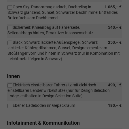
Open Sky: Panoramaglasdach, Dachreling in
1.065,– €
Schwarz glänzend, Sunset, Schwarzer Dachhimmel Entfall des
Brillenfachs am Dachhimmel
Sicherheit: Knieairbag auf Fahrerseite,
540,– €
Seitenairbags hinten, Proaktiver Insassenschutz
Black: Schwarz lackierte Außenspiegel, Schwarz
250,– €
lackierter Kühlergrillrahmen, Sunset, Designelemente am
Stoßfänger vorn und hinten in Schwarz (nur in Kombination mit
Leichtmetallfelgen in Schwarz)
Innen
Elektrisch einstellbarer Fahrersitz mit elektrisch
490,– €
einstellbarer Lendenwirbelstütze (nur für Design Selection
Lodge, enthalten in Design Selection Suite)
Ebener Ladeboden im Gepäckraum
180,– €
Infotainment & Kommunikation