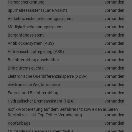
Personenerkennung
vorhanden
Spurhalteassistent (Lane Assist)
vorhanden
Verkehrszeichenerkennungssystem
vorhanden
Müdigkeitserkennungssystem
vorhanden
Berganfahassistent
vorhanden
Antiblockiersystem (ABS)
vorhanden
Antriebsschlupfregelung (ASR)
vorhanden
Beifahrerairbag abschaltbar
vorhanden
Dritte Bremsleuchte
vorhanden
Elektronische Querdifferenzialsperre (XDS+)
vorhanden
elektronische Wegfahrsperre
vorhanden
Fahrer- und Beifahrerairbag
vorhanden
Hydraulischer Bremsassistent (HBA)
vorhanden
Isofix-Vorbereitung auf dem Beifahrersitz sowie den äußeren
Rücksitzen, inkl. Top-Tether-Verankerung
vorhanden
Kopfairbags
vorhanden
Multikollisionsbremsassistent (MKB)
vorhanden