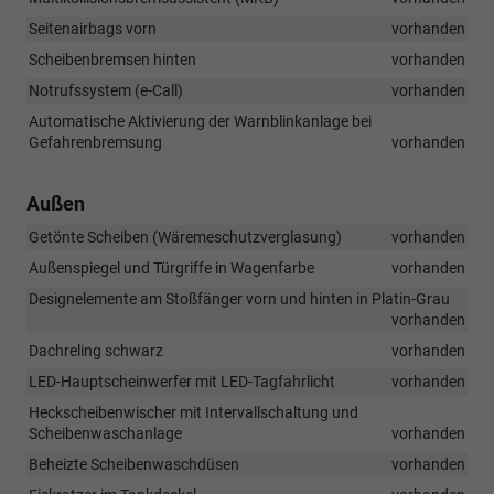
Seitenairbags vorn
vorhanden
Scheibenbremsen hinten
vorhanden
Notrufssystem (e-Call)
vorhanden
Automatische Aktivierung der Warnblinkanlage bei
Gefahrenbremsung
vorhanden
Außen
Getönte Scheiben (Wäremeschutzverglasung)
vorhanden
Außenspiegel und Türgriffe in Wagenfarbe
vorhanden
Designelemente am Stoßfänger vorn und hinten in Platin-Grau
vorhanden
Dachreling schwarz
vorhanden
LED-Hauptscheinwerfer mit LED-Tagfahrlicht
vorhanden
Heckscheibenwischer mit Intervallschaltung und
Scheibenwaschanlage
vorhanden
Beheizte Scheibenwaschdüsen
vorhanden