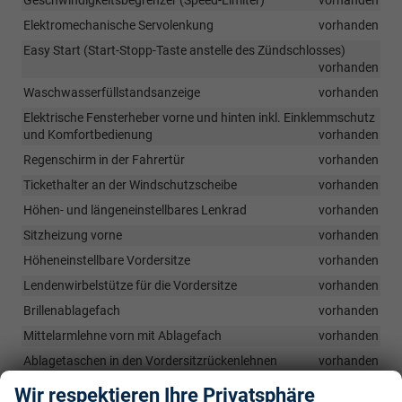
Elektromechanische Servolenkung
vorhanden
Easy Start (Start-Stopp-Taste anstelle des Zündschlosses)
vorhanden
Waschwasserfüllstandsanzeige
vorhanden
Elektrische Fensterheber vorne und hinten inkl. Einklemmschutz
und Komfortbedienung
vorhanden
Regenschirm in der Fahrertür
vorhanden
Tickethalter an der Windschutzscheibe
vorhanden
Höhen- und längeneinstellbares Lenkrad
vorhanden
Sitzheizung vorne
vorhanden
Höheneinstellbare Vordersitze
vorhanden
Lendenwirbelstütze für die Vordersitze
vorhanden
Brillenablagefach
vorhanden
Mittelarmlehne vorn mit Ablagefach
vorhanden
Ablagetaschen in den Vordersitzrückenlehnen
vorhanden
Rücksitzbank ungeteilt, Rückenlehnen geteilt umklappbar
Wir respektieren Ihre Privatsphäre