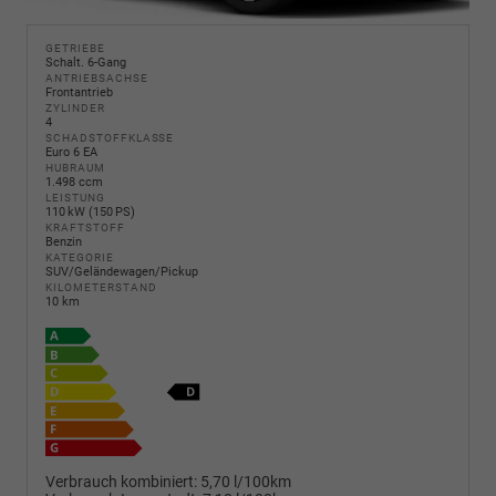
GETRIEBE
Schalt. 6-Gang
ANTRIEBSACHSE
Frontantrieb
ZYLINDER
4
SCHADSTOFFKLASSE
Euro 6 EA
HUBRAUM
1.498 ccm
LEISTUNG
110 kW (150 PS)
KRAFTSTOFF
Benzin
KATEGORIE
SUV/Geländewagen/Pickup
KILOMETERSTAND
10 km
Verbrauch kombiniert:
5,70 l/100km