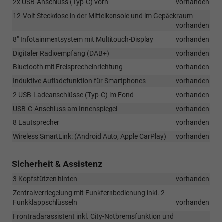
2x USB-Anschluss (Typ-C) vorn
vorhanden
12-Volt Steckdose in der Mittelkonsole und im Gepäckraum
vorhanden
8" Infotainmentsystem mit Multitouch-Display
vorhanden
Digitaler Radioempfang (DAB+)
vorhanden
Bluetooth mit Freisprecheinrichtung
vorhanden
Induktive Aufladefunktion für Smartphones
vorhanden
2 USB-Ladeanschlüsse (Typ-C) im Fond
vorhanden
USB-C-Anschluss am Innenspiegel
vorhanden
8 Lautsprecher
vorhanden
Wireless SmartLink: (Android Auto, Apple CarPlay)
vorhanden
Sicherheit & Assistenz
3 Kopfstützen hinten
vorhanden
Zentralverriegelung mit Funkfernbedienung inkl. 2
Funkklappschlüsseln
vorhanden
Frontradarassistent inkl. City-Notbremsfunktion und