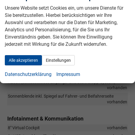
vorhanden
Unsere Website setzt Cookies ein, um unsere Dienste für
Netzprogramm und Verzurösen im Gepäckraum
vorhanden
Sie bereitzustellen. Hierbei berücksichtigen wir Ihre
Innenspiegel mit Abblendautomatik
vorhanden
Auswahl und verarbeiten nur die Daten für Marketing,
Fußmatten vorne und hinten
vorhanden
Analytics und Personalisierung, für die Sie uns Ihr
2-Speichen Multifunktionslederlenkrad beheizbar (bei DSG mit
Einverständnis geben. Sie können Ihre Einwilligung
Schaltwippen)
vorhanden
jederzeit mit Wirkung für die Zukunft widerrufen.
Handbremshebelgriff in Leder
vorhanden
2-Zonen-Klimaautomatik CLIMATRONIC
vorhanden
Alle akzeptieren
Einstellungen
Fahrprofilauswahl
vorhanden
Dachhimmel hellgrau
vorhanden
Datenschutzerklärung
Impressum
KESSY (schlüsselloses Zugangs- und Start-Stopp-System)
vorhanden
Sonnenblende inkl. Spiegel auf Fahrer- und Beifahrerseite
vorhanden
Infotainment & Kommunikation
8" Virtual Cockpit
vorhanden