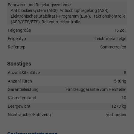
Fahrwerk- und Regelungssysteme
Antiblockiersystem (ABS), Antischlupfregelung (ASR),
Elektronisches Stabilitäts-Programm (ESP), Traktionskontrolle
(ASR/CTS/ETS), Reifendruckkontrolle
Felgengröße
16 Zoll
Felgentyp
Leichtmetallfelge
Reifentyp
Sommerreifen
Sonstiges
Anzahl Sitzplätze
5
Anzahl Türen
5-türig
Garantieleistung
Fahrzeuggarantie vom Hersteller
Kilometerstand
10
Leergewicht
1273 kg
Nichtraucher-Fahrzeug
vorhanden