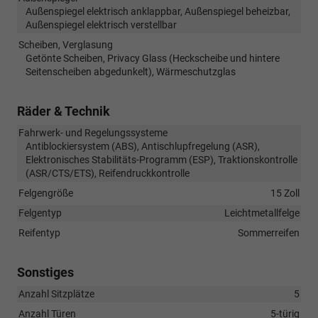
Außenspiegel elektrisch anklappbar, Außenspiegel beheizbar,
Außenspiegel elektrisch verstellbar
Scheiben, Verglasung
Getönte Scheiben, Privacy Glass (Heckscheibe und hintere
Seitenscheiben abgedunkelt), Wärmeschutzglas
Räder & Technik
Fahrwerk- und Regelungssysteme
Antiblockiersystem (ABS), Antischlupfregelung (ASR),
Elektronisches Stabilitäts-Programm (ESP), Traktionskontrolle
(ASR/CTS/ETS), Reifendruckkontrolle
Felgengröße
15 Zoll
Felgentyp
Leichtmetallfelge
Reifentyp
Sommerreifen
Sonstiges
Anzahl Sitzplätze
5
Anzahl Türen
5-türig