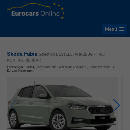
Menü
Skoda Fabia
Selection BESTELLFAHRZEUG / FREI
KONFIGURIERBAR
Fahrzeugnr.
:
38361
, unverbindliche Lieferzeit:
6 Monate
, Landesversion: EU -
Europa,
Neuwagen