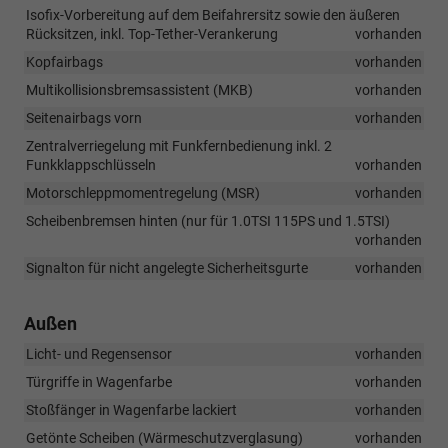
Isofix-Vorbereitung auf dem Beifahrersitz sowie den äußeren
Rücksitzen, inkl. Top-Tether-Verankerung
vorhanden
Kopfairbags
vorhanden
Multikollisionsbremsassistent (MKB)
vorhanden
Seitenairbags vorn
vorhanden
Zentralverriegelung mit Funkfernbedienung inkl. 2
Funkklappschlüsseln
vorhanden
Motorschleppmomentregelung (MSR)
vorhanden
Scheibenbremsen hinten (nur für 1.0TSI 115PS und 1.5TSI)
vorhanden
Signalton für nicht angelegte Sicherheitsgurte
vorhanden
Außen
Licht- und Regensensor
vorhanden
Türgriffe in Wagenfarbe
vorhanden
Stoßfänger in Wagenfarbe lackiert
vorhanden
Getönte Scheiben (Wärmeschutzverglasung)
vorhanden