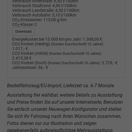
Verbrauch Innenstadt:
6,50 l/100km
Verbrauch Stadtrand:
4,90 l/100km
Verbrauch Landstraße:
4,30 l/100km
Verbrauch Autobahn:
5,10 l/100km
CO
-Emissionen:
113,00 g/km
2
CO
-Klasse:
C
2
Download
Energiekosten bei 15.000 km pro Jahr:
1.308,00 €
CO2 Kosten (niedrig)
:
(Kosten Durchschnitt 10 Jahre)
1.017,- €
CO2 Kosten (mittel)
:
(Kosten Durchschnitt 10 Jahre)
2.415,38 €
CO2 Kosten (hoch)
:
3.729,- €
(Kosten Durchschnitt 10 Jahre)
Jahressteuer:
56,- €
Bestellfahrzeug/EU-Import, Lieferzeit ca. 6-7 Monate
Ausstattung frei wählbar, weitere Details zu Ausstattung
und Preise finden Sie auf unserer Internetseite, Benutzen
Sie einfach unseren Neuwagen-Konfigurator und stellen
Sie sich Ihr Fahrzeug nach Ihren Wünschen zusammen,
Fotos dienen nur zur Illustration und zeigen
gegebenenfalls aufpreispflichtige Mehrausstattung.