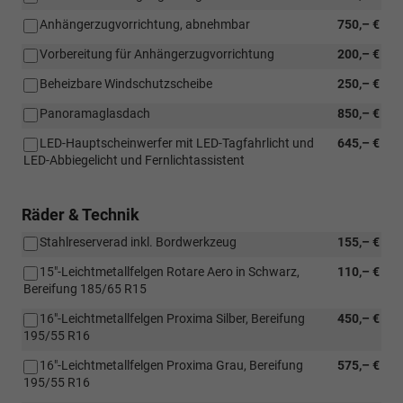
Anhängerzugvorrichtung, abnehmbar
750,– €
Vorbereitung für Anhängerzugvorrichtung
200,– €
Beheizbare Windschutzscheibe
250,– €
Panoramaglasdach
850,– €
LED-Hauptscheinwerfer mit LED-Tagfahrlicht und
645,– €
LED-Abbiegelicht und Fernlichtassistent
Räder & Technik
Stahlreserverad inkl. Bordwerkzeug
155,– €
15"-Leichtmetallfelgen Rotare Aero in Schwarz,
110,– €
Bereifung 185/65 R15
16"-Leichtmetallfelgen Proxima Silber, Bereifung
450,– €
195/55 R16
16"-Leichtmetallfelgen Proxima Grau, Bereifung
575,– €
195/55 R16