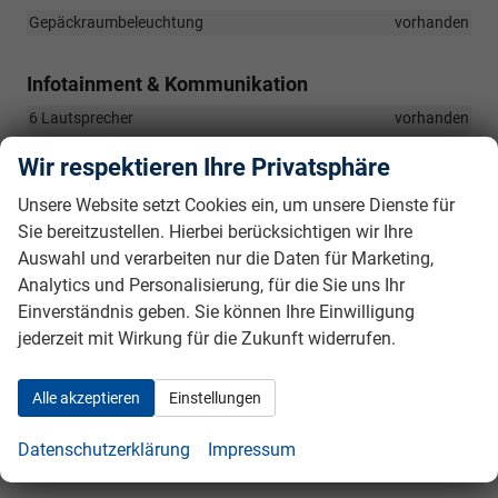
Gepäckraumbeleuchtung
vorhanden
Infotainment & Kommunikation
6 Lautsprecher
vorhanden
2 USB-Ladeanschlüsse (Typ-C) im Fond
vorhanden
Wir respektieren Ihre Privatsphäre
USB-C-Anschluss am Innenspiegel
vorhanden
Unsere Website setzt Cookies ein, um unsere Dienste für
Induktive Aufladefunktion für Smartphones
vorhanden
Sie bereitzustellen. Hierbei berücksichtigen wir Ihre
e-Call Notrufsystem
vorhanden
Auswahl und verarbeiten nur die Daten für Marketing,
8" Virtual Cockpit
vorhanden
Analytics und Personalisierung, für die Sie uns Ihr
2x USB-Anschluss (Typ-C) vorn
vorhanden
Einverständnis geben. Sie können Ihre Einwilligung
8,2" Infotainmentsystem, Kapazitives Multitouch-Display
jederzeit mit Wirkung für die Zukunft widerrufen.
vorhanden
Digitaler Radioempfang (DAB+)
vorhanden
Alle akzeptieren
Einstellungen
Wireless-SmartLink (Android Auto, Apple CarPlay)
vorhanden
Datenschutzerklärung
Impressum
Telefonfreisprecheinrichtung Bluetooth
vorhanden