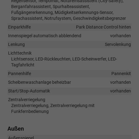
Regensensor, Tempomat, Notbremsassistent (City-Safety),
Berganfahrassistent, Spurhalteassistent,
Fußgängererkennung, Müdigkeitserkennungs-Sensor,
Sprachassistent, Notrufsystem, Geschwindigkeitsbegrenzer
Einparkhilfe
Park Distance Control hinten
Innenspiegel automatisch abblendend
vorhanden
Lenkung
Servolenkung
Lichttechnik
Lichtsensor, LED-Rückleuchten, LED-Scheinwerfer, LED-
Tagfahrlicht
Pannenhilfe
Pannenkit
Scheibenwaschanlage beheizbar
vorhanden
Start/Stop-Automatik
vorhanden
Zentralverriegelung
Zentralverriegelung, Zentralverriegelung mit
Funkfernbedienung
Außen
Außenspiegel