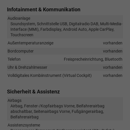
Infotainment & Kommunikation
Audioanlage
Soundsystem, Schnittstelle USB, Digitalradio DAB, Multi-Media-
Interface (MMI), Farbdisplay, Android Auto, Apple CarPlay,
Touchscreen
Außentemperaturanzeige
vorhanden
Bordcomputer
vorhanden
Telefon
Freisprecheinrichtung, Bluetooth
Uhr & Drehzahlmesser
vorhanden
Volldigitales Kombiinstrument (Virtual Cockpit)
vorhanden
Sicherheit & Assistenz
Airbags
Airbag, Fenster-/Kopfairbags Vorne, Beifahrerairbag
abschaltbar, Seitenairbags Vorne, Fußgängerairbag,
Beifahrerairbag
Assistenzsysteme