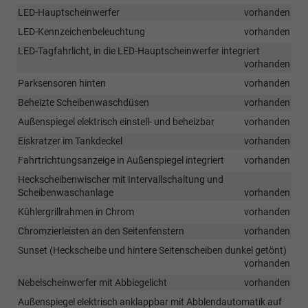
LED-Hauptscheinwerfer
vorhanden
LED-Kennzeichenbeleuchtung
vorhanden
LED-Tagfahrlicht, in die LED-Hauptscheinwerfer integriert
vorhanden
Parksensoren hinten
vorhanden
Beheizte Scheibenwaschdüsen
vorhanden
Außenspiegel elektrisch einstell- und beheizbar
vorhanden
Eiskratzer im Tankdeckel
vorhanden
Fahrtrichtungsanzeige in Außenspiegel integriert
vorhanden
Heckscheibenwischer mit Intervallschaltung und
Scheibenwaschanlage
vorhanden
Kühlergrillrahmen in Chrom
vorhanden
Chromzierleisten an den Seitenfenstern
vorhanden
Sunset (Heckscheibe und hintere Seitenscheiben dunkel getönt)
vorhanden
Nebelscheinwerfer mit Abbiegelicht
vorhanden
Außenspiegel elektrisch anklappbar mit Abblendautomatik auf