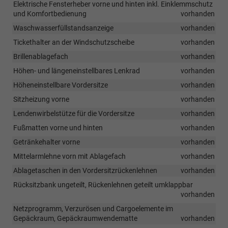
Elektrische Fensterheber vorne und hinten inkl. Einklemmschutz
und Komfortbedienung
vorhanden
Waschwasserfüllstandsanzeige
vorhanden
Tickethalter an der Windschutzscheibe
vorhanden
Brillenablagefach
vorhanden
Höhen- und längeneinstellbares Lenkrad
vorhanden
Höheneinstellbare Vordersitze
vorhanden
Sitzheizung vorne
vorhanden
Lendenwirbelstütze für die Vordersitze
vorhanden
Fußmatten vorne und hinten
vorhanden
Getränkehalter vorne
vorhanden
Mittelarmlehne vorn mit Ablagefach
vorhanden
Ablagetaschen in den Vordersitzrückenlehnen
vorhanden
Rücksitzbank ungeteilt, Rückenlehnen geteilt umklappbar
vorhanden
Netzprogramm, Verzurösen und Cargoelemente im
Gepäckraum, Gepäckraumwendematte
vorhanden