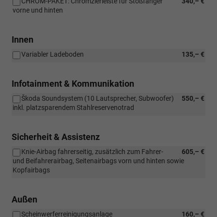
CHROM-PAKET: Chromzierleiste für Stoßfänger
340,– €
vorne und hinten
Innen
Variabler Ladeboden
135,– €
Infotainment & Kommunikation
Škoda Soundsystem (10 Lautsprecher, Subwoofer)
550,– €
inkl. platzsparendem Stahlreservenotrad
Sicherheit & Assistenz
Knie-Airbag fahrerseitig, zusätzlich zum Fahrer-
605,– €
und Beifahrerairbag, Seitenairbags vorn und hinten sowie
Kopfairbags
Außen
Scheinwerferreinigungsanlage
160,– €