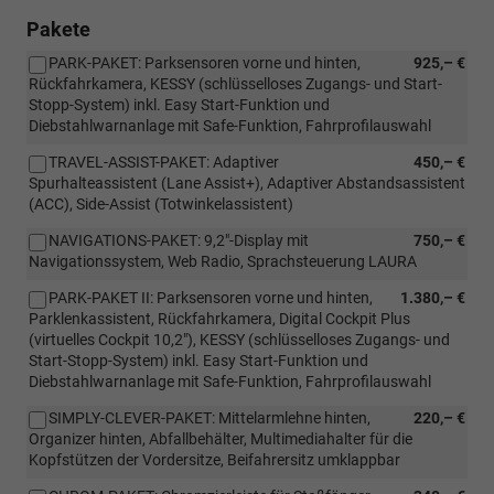
Pakete
PARK-PAKET: Parksensoren vorne und hinten,
925,– €
Rückfahrkamera, KESSY (schlüsselloses Zugangs- und Start-
Stopp-System) inkl. Easy Start-Funktion und
Diebstahlwarnanlage mit Safe-Funktion, Fahrprofilauswahl
TRAVEL-ASSIST-PAKET: Adaptiver
450,– €
Spurhalteassistent (Lane Assist+), Adaptiver Abstandsassistent
(ACC), Side-Assist (Totwinkelassistent)
NAVIGATIONS-PAKET: 9,2"-Display mit
750,– €
Navigationssystem, Web Radio, Sprachsteuerung LAURA
PARK-PAKET II: Parksensoren vorne und hinten,
1.380,– €
Parklenkassistent, Rückfahrkamera, Digital Cockpit Plus
(virtuelles Cockpit 10,2"), KESSY (schlüsselloses Zugangs- und
Start-Stopp-System) inkl. Easy Start-Funktion und
Diebstahlwarnanlage mit Safe-Funktion, Fahrprofilauswahl
SIMPLY-CLEVER-PAKET: Mittelarmlehne hinten,
220,– €
Organizer hinten, Abfallbehälter, Multimediahalter für die
Kopfstützen der Vordersitze, Beifahrersitz umklappbar