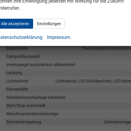
önnen Ihre Einwilligung jederzeit mit Wirkung für die Zukunft
Fußgängerairbag, Beifahrerairbag
iderrufen.
Assistenzsysteme
Regensensor, Tempomat, Notbremsassistent (City-Safety), Berganfa
Spurwechselassistent, Fußgängererkennung, Abstandstempomat ada
Alle akzeptieren
Einstellungen
Winkel-Assistent, Querverkehrsassistent (RCTA), Müdigkeitserkenn
Geschwindigkeitsbegrenzer
atenschutzerklärung
Impressum
Diebstahl-Alarmanlage
Einparkhilfe
Park Distance Control vorn
Fahrprofilauswahl
Innenspiegel automatisch abblendend
Lenkung
Lichttechnik
Lichtsensor, LED-Rückleuchten, LED-Schei
Pannenhilfe
Scheibenwaschanlage beheizbar
Start/Stop-Automatik
Waschwasserstandsanzeige
Zentralverriegelung
Zentralverrieg