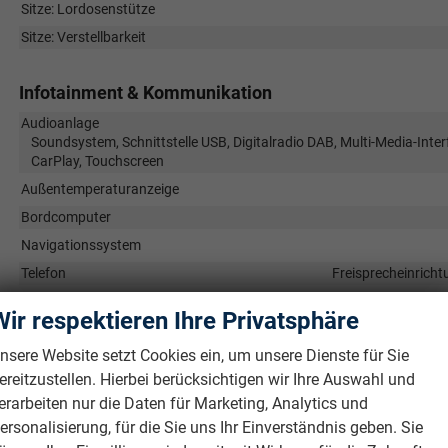
Sitze: Lordosenstütze
Sitze: Verstellbarkeit
Infotainment & Kommunikation
Audioanlage
Soundsystem, Schnittstelle USB, Digitalradio DAB, Multi-Media-Inter
CarPlay, Touchscreen
Außentemperaturanzeige
Bordcomputer
Navigationssystem
Telefon
Freisprecheinricht
Uhr & Drehzahlmesser
Wir respektieren Ihre Privatsphäre
Volldigitales Kombiinstrument (Virtual Cockpit)
nsere Website setzt Cookies ein, um unsere Dienste für Sie
ereitzustellen. Hierbei berücksichtigen wir Ihre Auswahl und
Sicherheit & Assistenz
erarbeiten nur die Daten für Marketing, Analytics und
Airbags
ersonalisierung, für die Sie uns Ihr Einverständnis geben. Sie
Airbag, Fenster-/Kopfairbags Vorne, Beifahrerairbag abschaltbar, K