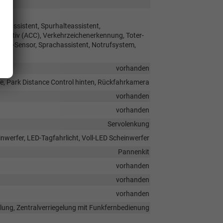
hrassistent, Spurhalteassistent,
ptiv (ACC), Verkehrzeichenerkennung, Toter-
ungs-Sensor, Sprachassistent, Notrufsystem,
vorhanden
e, Park Distance Control hinten, Rückfahrkamera
vorhanden
vorhanden
Servolenkung
nwerfer, LED-Tagfahrlicht, Voll-LED Scheinwerfer
Pannenkit
vorhanden
vorhanden
vorhanden
elung, Zentralverriegelung mit Funkfernbedienung