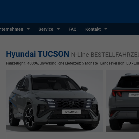
nternehmen
Service
FAQ
Kontakt
Hyundai TUCSON
N-Line BESTELLFAHRZE
Fahrzeugnr.
:
40396
, unverbindliche Lieferzeit:
5 Monate
, Landesversion: EU - Eu