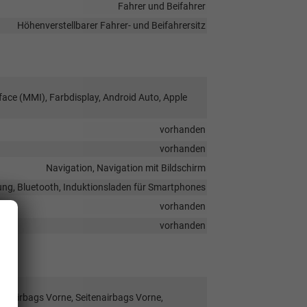
Fahrer und Beifahrer
Höhenverstellbarer Fahrer- und Beifahrersitz
face (MMI), Farbdisplay, Android Auto, Apple
vorhanden
vorhanden
Navigation, Navigation mit Bildschirm
ung, Bluetooth, Induktionsladen für Smartphones
vorhanden
vorhanden
nieairbags Vorne, Seitenairbags Vorne,