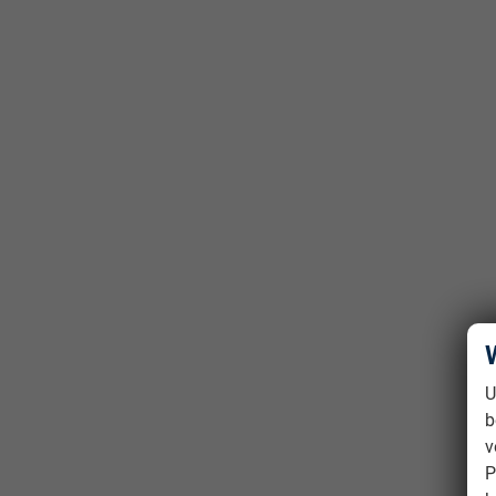
U
b
v
P