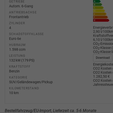
GETRIEBE
Autom. 6-Gang
ANTRIEBSACHSE
Frontantrieb
ZYLINDER
Energieverbr
4
2,90 l/100k
SCHADSTOFFKLASSE
Kraftstoffve
Euro 6e
6,10 l/100k
CO
-Emissio
2
HUBRAUM
CO
-Klasse 
2
1.598 ccm
CO
-Klasse b
2
LEISTUNG
Download
132 kW (179 PS)
Energiekoste
KRAFTSTOFF
CO2 Kosten 
Benzin
CO2 Kosten 
1.282,50 €
KATEGORIE
CO2 Kosten 
SUV/Geländewagen/Pickup
Jahressteuer
KILOMETERSTAND
10 km
Bestellfahrzeug/EU-Import, Lieferzeit ca. 5-6 Monate