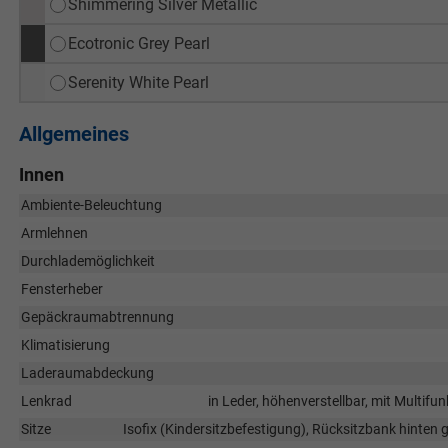
Shimmering Silver Metallic
Ecotronic Grey Pearl
Serenity White Pearl
Allgemeines
Innen
Ambiente-Beleuchtung
Armlehnen
Durchlademöglichkeit
Fensterheber
Gepäckraumabtrennung
Klimatisierung
Laderaumabdeckung
Lenkrad
in Leder, höhenverstellbar, mit Multif
Sitze
Isofix (Kindersitzbefestigung), Rücksitzbank hinten get