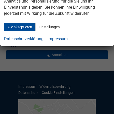
Analytics und Personalisierung, für die Sie uns Ihr
Mercedes-Benz
Einverständnis geben. Sie können Ihre Einwilligung
jederzeit mit Wirkung für die Zukunft widerrufen.
Peugeot
Seat
Alle akzeptieren
Einstellungen
Skoda
Datenschutzerklärung
Impressum
VW
Anmelden
Impressum
Widerrufsbelehrung
Datenschutz
Cookie-Einstellungen