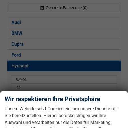
Geparkte Fahrzeuge (
0
)
Audi
BMW
Cupra
Ford
Hyundai
BAYON
i20
i30 Hatchback
Wir respektieren Ihre Privatsphäre
i30 Kombi
Unsere Website setzt Cookies ein, um unsere Dienste für
KONA
Sie bereitzustellen. Hierbei berücksichtigen wir Ihre
Auswahl und verarbeiten nur die Daten für Marketing,
Kia