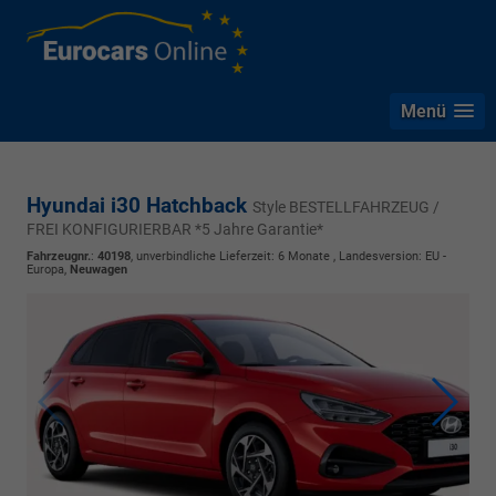
Menü
Hyundai i30 Hatchback
Style BESTELLFAHRZEUG /
FREI KONFIGURIERBAR *5 Jahre Garantie*
Fahrzeugnr.
:
40198
, unverbindliche Lieferzeit:
6 Monate
, Landesversion: EU -
Europa,
Neuwagen