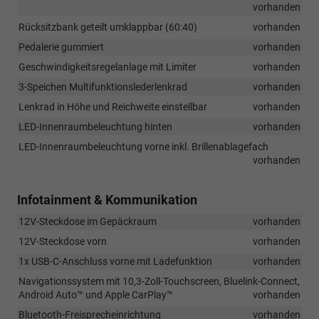
vorhanden
Rücksitzbank geteilt umklappbar (60:40)
vorhanden
Pedalerie gummiert
vorhanden
Geschwindigkeitsregelanlage mit Limiter
vorhanden
3-Speichen Multifunktionslederlenkrad
vorhanden
Lenkrad in Höhe und Reichweite einstellbar
vorhanden
LED-Innenraumbeleuchtung hinten
vorhanden
LED-Innenraumbeleuchtung vorne inkl. Brillenablagefach
vorhanden
Infotainment & Kommunikation
12V-Steckdose im Gepäckraum
vorhanden
12V-Steckdose vorn
vorhanden
1x USB-C-Anschluss vorne mit Ladefunktion
vorhanden
Navigationssystem mit 10,3-Zoll-Touchscreen, Bluelink-Connect,
Android Auto™ und Apple CarPlay™
vorhanden
Bluetooth-Freisprecheinrichtung
vorhanden