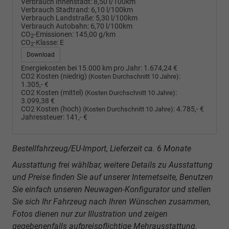
Verbrauch Innenstadt:
8,50 l/100km
Verbrauch Stadtrand:
6,10 l/100km
Verbrauch Landstraße:
5,30 l/100km
Verbrauch Autobahn:
6,70 l/100km
CO
-Emissionen:
145,00 g/km
2
CO
-Klasse:
E
2
Download
Energiekosten bei 15.000 km pro Jahr:
1.674,24 €
CO2 Kosten (niedrig)
:
(Kosten Durchschnitt 10 Jahre)
1.305,- €
CO2 Kosten (mittel)
:
(Kosten Durchschnitt 10 Jahre)
3.099,38 €
CO2 Kosten (hoch)
:
4.785,- €
(Kosten Durchschnitt 10 Jahre)
Jahressteuer:
141,- €
Bestellfahrzeug/EU-Import, Lieferzeit ca. 6 Monate
Ausstattung frei wählbar, weitere Details zu Ausstattung
und Preise finden Sie auf unserer Internetseite, Benutzen
Sie einfach unseren Neuwagen-Konfigurator und stellen
Sie sich Ihr Fahrzeug nach Ihren Wünschen zusammen,
Fotos dienen nur zur Illustration und zeigen
gegebenenfalls aufpreispflichtige Mehrausstattung.