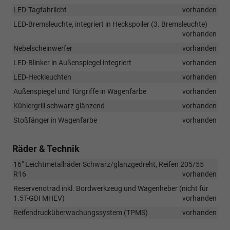
LED-Tagfahrlicht
vorhanden
LED-Bremsleuchte, integriert in Heckspoiler (3. Bremsleuchte)
vorhanden
Nebelscheinwerfer
vorhanden
LED-Blinker in Außenspiegel integriert
vorhanden
LED-Heckleuchten
vorhanden
Außenspiegel und Türgriffe in Wagenfarbe
vorhanden
Kühlergrill schwarz glänzend
vorhanden
Stoßfänger in Wagenfarbe
vorhanden
Räder & Technik
16" Leichtmetallräder Schwarz/glanzgedreht, Reifen 205/55
R16
vorhanden
Reservenotrad inkl. Bordwerkzeug und Wagenheber (nicht für
1.5T-GDI MHEV)
vorhanden
Reifendrucküberwachungssystem (TPMS)
vorhanden