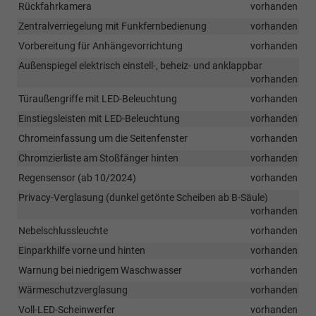
Rückfahrkamera
vorhanden
Zentralverriegelung mit Funkfernbedienung
vorhanden
Vorbereitung für Anhängevorrichtung
vorhanden
Außenspiegel elektrisch einstell-, beheiz- und anklappbar
vorhanden
Türaußengriffe mit LED-Beleuchtung
vorhanden
Einstiegsleisten mit LED-Beleuchtung
vorhanden
Chromeinfassung um die Seitenfenster
vorhanden
Chromzierliste am Stoßfänger hinten
vorhanden
Regensensor (ab 10/2024)
vorhanden
Privacy-Verglasung (dunkel getönte Scheiben ab B-Säule)
vorhanden
Nebelschlussleuchte
vorhanden
Einparkhilfe vorne und hinten
vorhanden
Warnung bei niedrigem Waschwasser
vorhanden
Wärmeschutzverglasung
vorhanden
Voll-LED-Scheinwerfer
vorhanden