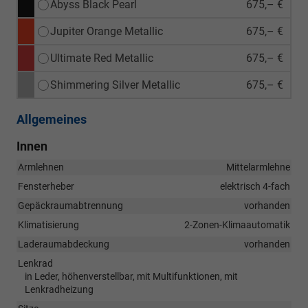
Abyss Black Pearl
675,– €
Jupiter Orange Metallic
675,– €
Ultimate Red Metallic
675,– €
Shimmering Silver Metallic
675,– €
Allgemeines
Innen
Armlehnen
Mittelarmlehne
Fensterheber
elektrisch 4-fach
Gepäckraumabtrennung
vorhanden
Klimatisierung
2-Zonen-Klimaautomatik
Laderaumabdeckung
vorhanden
Lenkrad
in Leder, höhenverstellbar, mit Multifunktionen, mit
Lenkradheizung