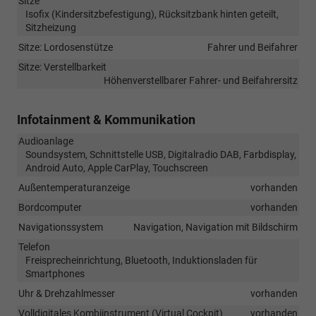
Sitze
Isofix (Kindersitzbefestigung), Rücksitzbank hinten geteilt,
Sitzheizung
Sitze: Lordosenstütze
Fahrer und Beifahrer
Sitze: Verstellbarkeit
Höhenverstellbarer Fahrer- und Beifahrersitz
Infotainment & Kommunikation
Audioanlage
Soundsystem, Schnittstelle USB, Digitalradio DAB, Farbdisplay,
Android Auto, Apple CarPlay, Touchscreen
Außentemperaturanzeige
vorhanden
Bordcomputer
vorhanden
Navigationssystem
Navigation, Navigation mit Bildschirm
Telefon
Freisprecheinrichtung, Bluetooth, Induktionsladen für
Smartphones
Uhr & Drehzahlmesser
vorhanden
Volldigitales Kombiinstrument (Virtual Cockpit)
vorhanden