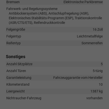
Bremsen
Elektronische Parkbremse
Fahrwerk- und Regelungssysteme
Antiblockiersystem (ABS), Antischlupfregelung (ASR),
Elektronisches Stabilitäts-Programm (ESP), Traktionskontrolle
(ASR/CTS/ETS), Reifendruckkontrolle
Felgengröße
16 Zoll
Felgentyp
Leichtmetallfelge
Reifentyp
Sommerreifen
Sonstiges
Anzahl Sitzplätze
5
Anzahl Türen
5-türig
Garantieleistung
Fahrzeuggarantie vom Hersteller
Kilometerstand
10
Leergewicht
1387 kg
Nichtraucher-Fahrzeug
vorhanden