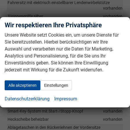
Fahrersitz mit elektrisch einstellbarer Lendenwirbelstütze
vorhanden
Türinnengriffe silber
vorhanden
Wir respektieren Ihre Privatsphäre
Mittelarmlehne vorne inkl. Ablagefach
vorhanden
Fensterheber elektrisch inkl. Abwärts-/Aufwärtsautomatik mit
Unsere Website setzt Cookies ein, um unsere Dienste für
Einklemmschutz für vordere und hintere Sitzplätze
vorhanden
Sie bereitzustellen. Hierbei berücksichtigen wir Ihre
Höheneinstellbare Vordersitze
vorhanden
Auswahl und verarbeiten nur die Daten für Marketing,
Mittelarmlehne hinten mit Getränkehaltern
vorhanden
Analytics und Personalisierung, für die Sie uns Ihr
Mittelarmlehne vorne verstellbar inkl. Ablagefach
vorhanden
Einverständnis geben. Sie können Ihre Einwilligung
jederzeit mit Wirkung für die Zukunft widerrufen.
Doppelter Gepäckraumboden
vorhanden
Gepäckraumnetz
vorhanden
Alle akzeptieren
Einstellungen
2-Zonen Klimaautomatik
vorhanden
Antibeschlagsensor
vorhanden
Datenschutzerklärung
Impressum
Innenspiegel automatisch abblendend
vorhanden
Smart-Key-System mit Start-/Stopp-Knopf
vorhanden
Heckscheibe beheizbar
vorhanden
Ablagetaschen in den Rückenlehnen der Vordersitze