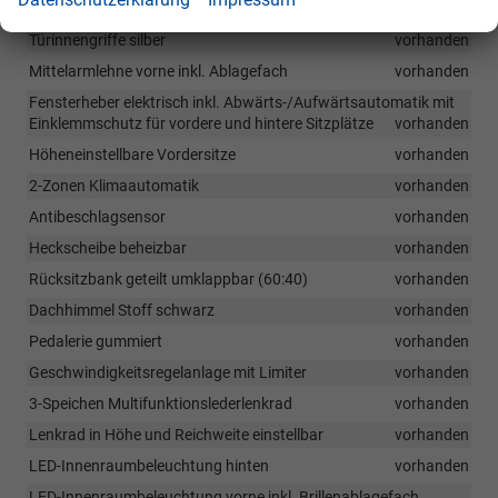
Innenspiegel manuell abblendbar
vorhanden
Türinnengriffe silber
vorhanden
Mittelarmlehne vorne inkl. Ablagefach
vorhanden
Fensterheber elektrisch inkl. Abwärts-/Aufwärtsautomatik mit
Einklemmschutz für vordere und hintere Sitzplätze
vorhanden
Höheneinstellbare Vordersitze
vorhanden
2-Zonen Klimaautomatik
vorhanden
Antibeschlagsensor
vorhanden
Heckscheibe beheizbar
vorhanden
Rücksitzbank geteilt umklappbar (60:40)
vorhanden
Dachhimmel Stoff schwarz
vorhanden
Pedalerie gummiert
vorhanden
Geschwindigkeitsregelanlage mit Limiter
vorhanden
3-Speichen Multifunktionslederlenkrad
vorhanden
Lenkrad in Höhe und Reichweite einstellbar
vorhanden
LED-Innenraumbeleuchtung hinten
vorhanden
LED-Innenraumbeleuchtung vorne inkl. Brillenablagefach