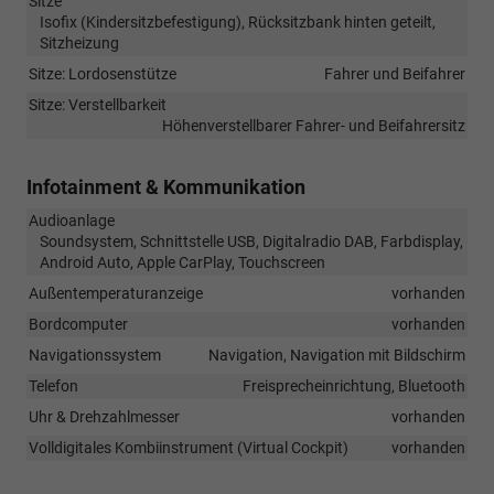
Sitze
Isofix (Kindersitzbefestigung), Rücksitzbank hinten geteilt,
Sitzheizung
Sitze: Lordosenstütze
Fahrer und Beifahrer
Sitze: Verstellbarkeit
Höhenverstellbarer Fahrer- und Beifahrersitz
Infotainment & Kommunikation
Audioanlage
Soundsystem, Schnittstelle USB, Digitalradio DAB, Farbdisplay,
Android Auto, Apple CarPlay, Touchscreen
Außentemperaturanzeige
vorhanden
Bordcomputer
vorhanden
Navigationssystem
Navigation, Navigation mit Bildschirm
Telefon
Freisprecheinrichtung, Bluetooth
Uhr & Drehzahlmesser
vorhanden
Volldigitales Kombiinstrument (Virtual Cockpit)
vorhanden