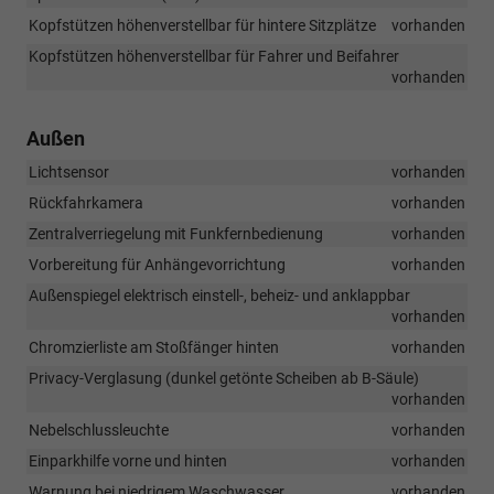
Kopfstützen höhenverstellbar für hintere Sitzplätze
vorhanden
Kopfstützen höhenverstellbar für Fahrer und Beifahrer
vorhanden
Außen
Lichtsensor
vorhanden
Rückfahrkamera
vorhanden
Zentralverriegelung mit Funkfernbedienung
vorhanden
Vorbereitung für Anhängevorrichtung
vorhanden
Außenspiegel elektrisch einstell-, beheiz- und anklappbar
vorhanden
Chromzierliste am Stoßfänger hinten
vorhanden
Privacy-Verglasung (dunkel getönte Scheiben ab B-Säule)
vorhanden
Nebelschlussleuchte
vorhanden
Einparkhilfe vorne und hinten
vorhanden
Warnung bei niedrigem Waschwasser
vorhanden