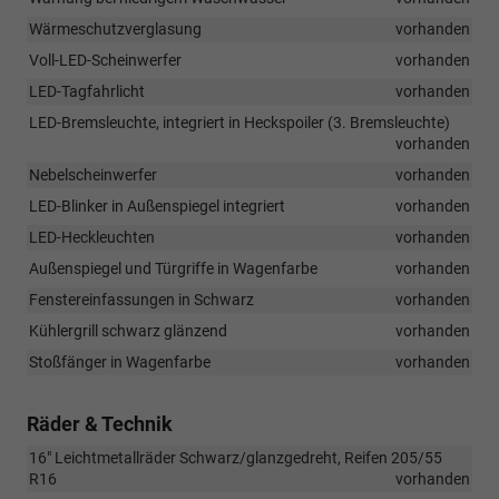
Wärmeschutzverglasung
vorhanden
Voll-LED-Scheinwerfer
vorhanden
LED-Tagfahrlicht
vorhanden
LED-Bremsleuchte, integriert in Heckspoiler (3. Bremsleuchte)
vorhanden
Nebelscheinwerfer
vorhanden
LED-Blinker in Außenspiegel integriert
vorhanden
LED-Heckleuchten
vorhanden
Außenspiegel und Türgriffe in Wagenfarbe
vorhanden
Fenstereinfassungen in Schwarz
vorhanden
Kühlergrill schwarz glänzend
vorhanden
Stoßfänger in Wagenfarbe
vorhanden
Räder & Technik
16" Leichtmetallräder Schwarz/glanzgedreht, Reifen 205/55
R16
vorhanden