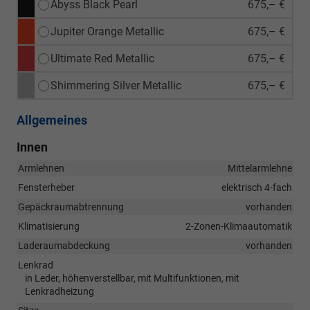
Abyss Black Pearl
675,– €
Jupiter Orange Metallic
675,– €
Ultimate Red Metallic
675,– €
Shimmering Silver Metallic
675,– €
Allgemeines
Innen
Armlehnen
Mittelarmlehne
Fensterheber
elektrisch 4-fach
Gepäckraumabtrennung
vorhanden
Klimatisierung
2-Zonen-Klimaautomatik
Laderaumabdeckung
vorhanden
Lenkrad
in Leder, höhenverstellbar, mit Multifunktionen, mit
Lenkradheizung