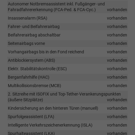
Autonomer Notbremsassistent inkl. Fußgänger- und
Fahradfahrererkennung (FCA-Ped. & FCA-Cyc.)
vorhanden
Insassenalarm (RSA)
vorhanden
Fahrer- und Beifahrerairbag
vorhanden
Beifahrerairbag abschaltbar
vorhanden
Seitenairbags vorne
vorhanden
Vorhangairbags bis in den Fond reichend
vorhanden
Antiblockiersystem (ABS)
vorhanden
Elektr. Stabilitätskontrolle (ESC)
vorhanden
Berganfahrhilfe (HAC)
vorhanden
Multikollisionsbremse (MCB)
vorhanden
2. Sitzreihe mit ISOFIX und Top-Tether-Verankerungspunkten
(äußere Sitzplätze)
vorhanden
Kindersicherung an den hinteren Türen (manuell)
vorhanden
Spurfolgeassistent (LFA)
vorhanden
Intelligente Verkehrszeichenerkennung (ISLA)
vorhanden
Spurhalteassistent (LKA)
vorhanden