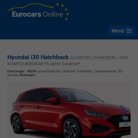
Menü
Hyundai i30 Hatchback
Go BESTELLFAHRZEUG / FREI
KONFIGURIERBAR *5 Jahre Garantie*
Fahrzeugnr.
:
40294
, unverbindliche Lieferzeit:
4 Monate
, Landesversion: EU -
Europa,
Neuwagen