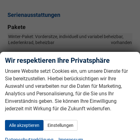
Serienausstattungen
Pakete
Winter-Paket: Vordersitze, individuell und variabel beheizbar,
Lederlenkrad, beheizbar
vorhanden
Innen
Wir respektieren Ihre Privatsphäre
LED-Gepäckraumbeleuchtung
vorhanden
Unsere Website setzt Cookies ein, um unsere Dienste für
Befestigungsösen für Gepäcknetz
vorhanden
Sie bereitzustellen. Hierbei berücksichtigen wir Ihre
Auswahl und verarbeiten nur die Daten für Marketing,
Lederschaltknauf
vorhanden
Analytics und Personalisierung, für die Sie uns Ihr
Sonnenblenden mit beleuchtetem Make-up Spiegel für Fahrer
Einverständnis geben. Sie können Ihre Einwilligung
und Beifahrer
vorhanden
jederzeit mit Wirkung für die Zukunft widerrufen.
Getränkehalter vorne
vorhanden
Servolenkung
vorhanden
Alle akzeptieren
Einstellungen
Lüftungsdüsen für 2. Sitzreihe unter Fahrer- und Beifahrersitz
vorhanden
Datenschutzerklärung
Impressum