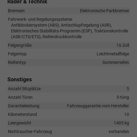
Räder & Technik
Bremsen
Elektronische Parkbremse
Fahrwerk- und Regelungssysteme
Antiblockiersystem (ABS), Antischlupfregelung (ASR),
Elektronisches Stabilitäts-Programm (ESP), Traktionskontrolle
(ASR/CTS/ETS), Reifendruckkontrolle
Felgengröße
16 Zoll
Felgentyp
Leichtmetallfelge
Reifentyp
Sommerreifen
Sonstiges
Anzahl Sitzplätze
5
Anzahl Türen
5-türig
Garantieleistung
Fahrzeuggarantie vom Hersteller
Kilometerstand
10
Leergewicht
1405 kg
Nichtraucher-Fahrzeug
vorhanden