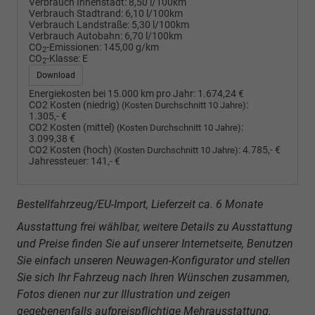
Verbrauch Innenstadt:
8,50 l/100km
Verbrauch Stadtrand:
6,10 l/100km
Verbrauch Landstraße:
5,30 l/100km
Verbrauch Autobahn:
6,70 l/100km
CO
-Emissionen:
145,00 g/km
2
CO
-Klasse:
E
2
Download
Energiekosten bei 15.000 km pro Jahr:
1.674,24 €
CO2 Kosten (niedrig)
:
(Kosten Durchschnitt 10 Jahre)
1.305,- €
CO2 Kosten (mittel)
:
(Kosten Durchschnitt 10 Jahre)
3.099,38 €
CO2 Kosten (hoch)
:
4.785,- €
(Kosten Durchschnitt 10 Jahre)
Jahressteuer:
141,- €
Bestellfahrzeug/EU-Import, Lieferzeit ca. 6 Monate
Ausstattung frei wählbar, weitere Details zu Ausstattung
und Preise finden Sie auf unserer Internetseite, Benutzen
Sie einfach unseren Neuwagen-Konfigurator und stellen
Sie sich Ihr Fahrzeug nach Ihren Wünschen zusammen,
Fotos dienen nur zur Illustration und zeigen
gegebenenfalls aufpreispflichtige Mehrausstattung.