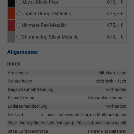
Abyss Black Pearl
675,– €
Jupiter Orange Metallic
675,– €
Ultimate Red Metallic
675,– €
Shimmering Silver Metallic
675,– €
Allgemeines
Innen
Armlehnen
Mittelarmlehne
Fensterheber
elektrisch 4-fach
Gepäckraumabtrennung
vorhanden
Klimatisierung
Klimaanlage manuell
Laderaumabdeckung
vorhanden
Lenkrad
in Leder, höhenverstellbar, mit Multifunktionen
Sitze
Isofix (Kindersitzbefestigung), Rücksitzbank hinten geteilt
Sitze: Lordosenstütze
Fahrer und Beifahrer