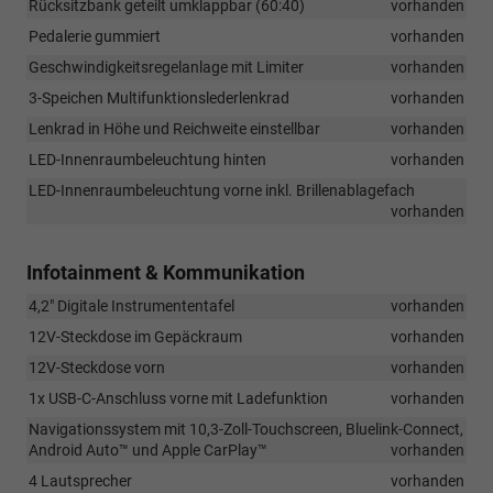
Rücksitzbank geteilt umklappbar (60:40)
vorhanden
Pedalerie gummiert
vorhanden
Geschwindigkeitsregelanlage mit Limiter
vorhanden
3-Speichen Multifunktionslederlenkrad
vorhanden
Lenkrad in Höhe und Reichweite einstellbar
vorhanden
LED-Innenraumbeleuchtung hinten
vorhanden
LED-Innenraumbeleuchtung vorne inkl. Brillenablagefach
vorhanden
Infotainment & Kommunikation
4,2" Digitale Instrumententafel
vorhanden
12V-Steckdose im Gepäckraum
vorhanden
12V-Steckdose vorn
vorhanden
1x USB-C-Anschluss vorne mit Ladefunktion
vorhanden
Navigationssystem mit 10,3-Zoll-Touchscreen, Bluelink-Connect,
Android Auto™ und Apple CarPlay™
vorhanden
4 Lautsprecher
vorhanden