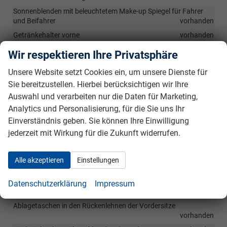
Sonnenblenden mit beleuchtetem Make-up Spiegel für Fahrer
und Beifahrer
vorhanden
Getränkehalter vorne
vorhanden
Servolenkung
vorhanden
Wir respektieren Ihre Privatsphäre
Manuelle Klimaanlage
vorhanden
Unsere Website setzt Cookies ein, um unsere Dienste für
Lüftungsdüsen für 2. Sitzreihe unter Fahrer- und Beifahrersitz
Sie bereitzustellen. Hierbei berücksichtigen wir Ihre
vorhanden
Auswahl und verarbeiten nur die Daten für Marketing,
Innenspiegel manuell abblendbar
vorhanden
Analytics und Personalisierung, für die Sie uns Ihr
Fahrersitz mit elektrisch einstellbarer Lendenwirbelstütze
Einverständnis geben. Sie können Ihre Einwilligung
vorhanden
jederzeit mit Wirkung für die Zukunft widerrufen.
Türinnengriffe silber
vorhanden
Fensterheber elektrisch inkl. Abwärts-/Aufwärtsautomatik mit
Alle akzeptieren
Einstellungen
Einklemmschutz für vordere und hintere Sitzplätze
vorhanden
Höheneinstellbarer Fahrersitz
vorhanden
Datenschutzerklärung
Impressum
Heckscheibe beheizbar
vorhanden
Ablagetaschen in den Rückenlehnen der Vordersitze
vorhanden