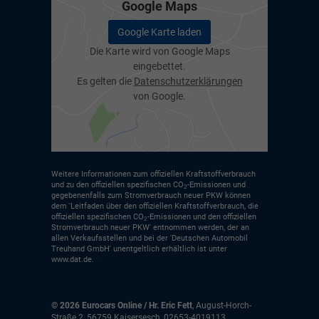
Google Maps
Google Karte laden
Die Karte wird von Google Maps
eingebettet.
Es gelten die
Datenschutzerklärungen
von Google.
Weitere Informationen zum offiziellen Kraftstoffverbrauch
und zu den offiziellen spezifischen CO
-Emissionen und
2
gegebenenfalls zum Stromverbrauch neuer PKW können
dem 'Leitfaden über den offiziellen Kraftstoffverbrauch, die
offiziellen spezifischen CO
-Emissionen und den offiziellen
2
Stromverbrauch neuer PKW' entnommen werden, der an
allen Verkaufsstellen und bei der 'Deutschen Automobil
Treuhand GmbH' unentgeltlich erhältlich ist unter
www.dat.de.
© 2026
Eurocars Online / Hr. Eric Fett
,
August-Horch-
Straße 2
,
56759
Kaisersesch,
02653-4019113