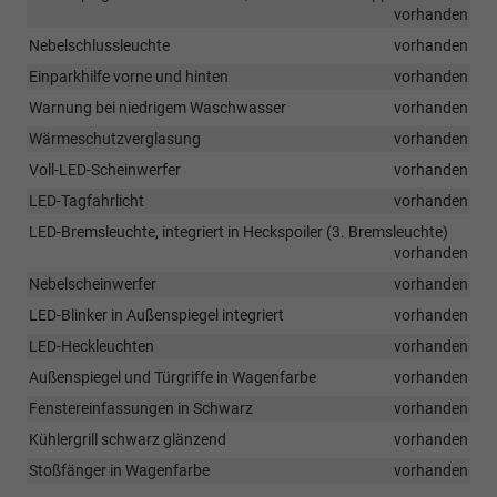
vorhanden
Nebelschlussleuchte
vorhanden
Einparkhilfe vorne und hinten
vorhanden
Warnung bei niedrigem Waschwasser
vorhanden
Wärmeschutzverglasung
vorhanden
Voll-LED-Scheinwerfer
vorhanden
LED-Tagfahrlicht
vorhanden
LED-Bremsleuchte, integriert in Heckspoiler (3. Bremsleuchte)
vorhanden
Nebelscheinwerfer
vorhanden
LED-Blinker in Außenspiegel integriert
vorhanden
LED-Heckleuchten
vorhanden
Außenspiegel und Türgriffe in Wagenfarbe
vorhanden
Fenstereinfassungen in Schwarz
vorhanden
Kühlergrill schwarz glänzend
vorhanden
Stoßfänger in Wagenfarbe
vorhanden