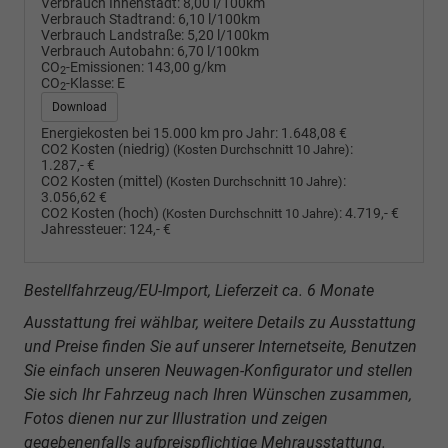
Verbrauch Innenstadt:
8,00 l/100km
Verbrauch Stadtrand:
6,10 l/100km
Verbrauch Landstraße:
5,20 l/100km
Verbrauch Autobahn:
6,70 l/100km
CO
-Emissionen:
143,00 g/km
2
CO
-Klasse:
E
2
Download
Energiekosten bei 15.000 km pro Jahr:
1.648,08 €
CO2 Kosten (niedrig)
:
(Kosten Durchschnitt 10 Jahre)
1.287,- €
CO2 Kosten (mittel)
:
(Kosten Durchschnitt 10 Jahre)
3.056,62 €
CO2 Kosten (hoch)
:
4.719,- €
(Kosten Durchschnitt 10 Jahre)
Jahressteuer:
124,- €
Bestellfahrzeug/EU-Import, Lieferzeit ca. 6 Monate
Ausstattung frei wählbar, weitere Details zu Ausstattung
und Preise finden Sie auf unserer Internetseite, Benutzen
Sie einfach unseren Neuwagen-Konfigurator und stellen
Sie sich Ihr Fahrzeug nach Ihren Wünschen zusammen,
Fotos dienen nur zur Illustration und zeigen
gegebenenfalls aufpreispflichtige Mehrausstattung.