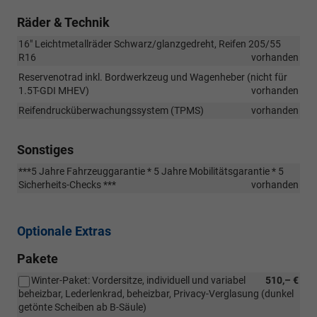
Räder & Technik
16" Leichtmetallräder Schwarz/glanzgedreht, Reifen 205/55
R16
vorhanden
Reservenotrad inkl. Bordwerkzeug und Wagenheber (nicht für
1.5T-GDI MHEV)
vorhanden
Reifendrucküberwachungssystem (TPMS)
vorhanden
Sonstiges
***5 Jahre Fahrzeuggarantie * 5 Jahre Mobilitätsgarantie * 5
Sicherheits-Checks ***
vorhanden
Optionale Extras
Pakete
Winter-Paket: Vordersitze, individuell und variabel
510,– €
beheizbar, Lederlenkrad, beheizbar, Privacy-Verglasung (dunkel
getönte Scheiben ab B-Säule)