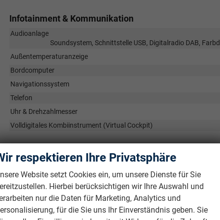
Infotainment & Kommunikation
Audioanlage
Soundsystem, Schnittstelle USB, Digitalradio DAB, Farbd
Außentemperaturanzeige
Bordcomputer
Navigationssystem
Telefon
Uhr & Drehzahlmesser
Volldigitales Kombiinstrument (Virtual Cockpit)
Sicherheit & Assistenz
Wir respektieren Ihre Privatsphäre
Airbags
nsere Website setzt Cookies ein, um unsere Dienste für Sie
Airbag, Fenster-/Kopfairbags Vorne, Beifahrerairbag abschaltbar, 
ereitzustellen. Hierbei berücksichtigen wir Ihre Auswahl und
Beifahrerairbag
erarbeiten nur die Daten für Marketing, Analytics und
Assistenzsysteme
ersonalisierung, für die Sie uns Ihr Einverständnis geben. Sie
Tempomat, Notbremsassistent (City-Safety), Berganfahrassistent,
Müdigkeitserkennungs-Sensor, Notrufsystem, Geschwindigkeitsbeg