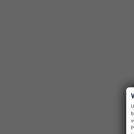
U
b
v
P