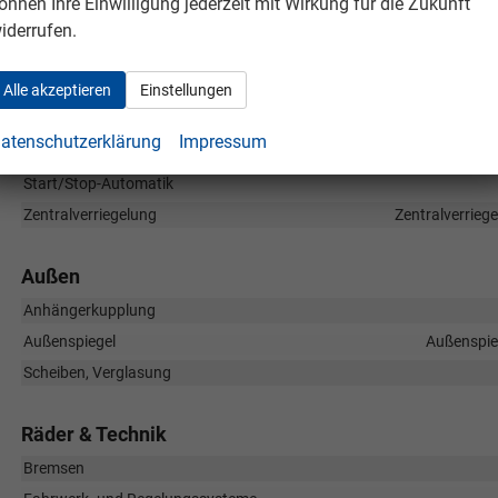
önnen Ihre Einwilligung jederzeit mit Wirkung für die Zukunft
Einparkhilfe
Park Distance Control vorn
iderrufen.
Lenkung
Alle akzeptieren
Einstellungen
Lichttechnik
Lichtsensor, LED-Rückleuchten, LED-Schei
Pannenhilfe
atenschutzerklärung
Impressum
Scheibenwaschanlage beheizbar
Start/Stop-Automatik
Zentralverriegelung
Zentralverrieg
Außen
Anhängerkupplung
Außenspiegel
Außenspieg
Scheiben, Verglasung
Räder & Technik
Bremsen