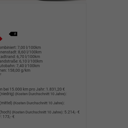
mbiniert:
7,00 l/100km
nnenstadt:
8,60 l/100km
tadtrand:
6,70 l/100km
andstraße:
6,10 l/100km
utobahn:
7,40 l/100km
nen:
158,00 g/km
F
n bei 15.000 km pro Jahr:
1.831,20 €
(niedrig)
:
(Kosten Durchschnitt 10 Jahre)
(mittel)
:
(Kosten Durchschnitt 10 Jahre)
(hoch)
:
5.214,- €
(Kosten Durchschnitt 10 Jahre)
:
173,- €