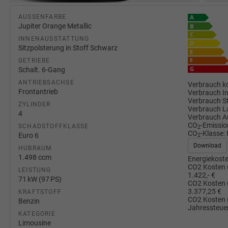
AUSSENFARBE
Jupiter Orange Metallic
INNENAUSSTATTUNG
Sitzpolsterung in Stoff Schwarz
GETRIEBE
Schalt. 6-Gang
ANTRIEBSACHSE
Verbrauch ko
Frontantrieb
Verbrauch I
Verbrauch S
ZYLINDER
Verbrauch L
4
Verbrauch A
CO
-Emissio
SCHADSTOFFKLASSE
2
CO
-Klasse:
Euro 6
2
Download
HUBRAUM
1.498 ccm
Energiekoste
CO2 Kosten 
LEISTUNG
1.422,- €
71 kW (97 PS)
CO2 Kosten 
3.377,25 €
KRAFTSTOFF
CO2 Kosten 
Benzin
Jahressteuer
KATEGORIE
Limousine