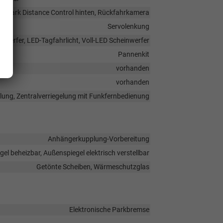
e, Park Distance Control hinten, Rückfahrkamera
Servolenkung
nwerfer, LED-Tagfahrlicht, Voll-LED Scheinwerfer
Pannenkit
vorhanden
vorhanden
elung, Zentralverriegelung mit Funkfernbedienung
Anhängerkupplung-Vorbereitung
el beheizbar, Außenspiegel elektrisch verstellbar
Getönte Scheiben, Wärmeschutzglas
Elektronische Parkbremse