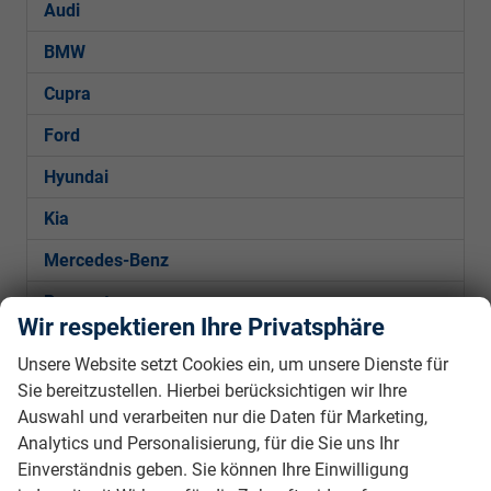
Audi
BMW
Cupra
Ford
Hyundai
Kia
Mercedes-Benz
Peugeot
Wir respektieren Ihre Privatsphäre
Seat
Unsere Website setzt Cookies ein, um unsere Dienste für
Sie bereitzustellen. Hierbei berücksichtigen wir Ihre
Arona *NEUES MODELL*
Auswahl und verarbeiten nur die Daten für Marketing,
Ibiza *NEUES MODELL*
Analytics und Personalisierung, für die Sie uns Ihr
Leon
Einverständnis geben. Sie können Ihre Einwilligung
Leon Sportstourer