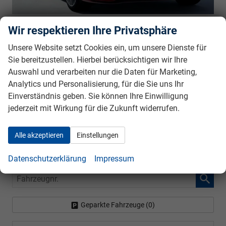
sofort lieferbar
69.495,– €
Wir respektieren Ihre Privatsphäre
5-türig, C200d, 120KW+17KW (163PS+23PS),
UVP:
82.931,– €
9G-Tronic, 120 kW (163 PS), 1.993 cm³,
Unsere Website setzt Cookies ein, um unsere Dienste für
incl. 19% MwSt.
4 Zylinder, Autom. 9-Gang, Heckantrieb, Mild-
Sie bereitzustellen. Hierbei berücksichtigen wir Ihre
Hybrid (MHEV), Diesel, Kraftstoffverbrauch kombiniert 4,6
Auswahl und verarbeiten nur die Daten für Marketing,
(WLTP), CO₂-Emission kombiniert 122.00 g/km (WLTP), CO₂-
Analytics und Personalisierung, für die Sie uns Ihr
Klasse D, Außenfarbe: designo Patagonienrot bright,
Einverständnis geben. Sie können Ihre Einwilligung
Zustand, Aussehen: 1, sehr gut, Zustand, Fahrfähigkeit:
jederzeit mit Wirkung für die Zukunft widerrufen.
fahrtauglich, Garantieleistung: Fahrzeuggarantie vom
Hersteller, Nichtraucher-Fahrzeug, Zustand: unfallfrei,
Fahrzeugnr.: 40175
Alle akzeptieren
Einstellungen
Rückrufbitte absenden
PDF-Datei, Fahrzeugexposé drucken
Drucken, parken oder vergleichen
Datenschutzerklärung
Impressum
Fahrzeugnr.
Geparkte Fahrzeuge (
0
)