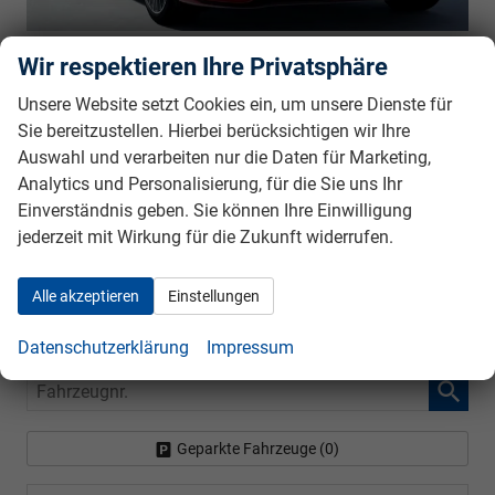
sofort lieferbar
69.495,– €
Wir respektieren Ihre Privatsphäre
5-türig, C200d, 120KW+17KW (163PS+23PS),
UVP:
82.931,– €
9G-Tronic, 120 kW (163 PS), 1.993 cm³,
Unsere Website setzt Cookies ein, um unsere Dienste für
incl. 19% MwSt.
4 Zylinder, Autom. 9-Gang, Heckantrieb, Mild-
Sie bereitzustellen. Hierbei berücksichtigen wir Ihre
Hybrid (MHEV), Diesel, Kraftstoffverbrauch kombiniert 4,6
Auswahl und verarbeiten nur die Daten für Marketing,
(WLTP), CO₂-Emission kombiniert 122.00 g/km (WLTP), CO₂-
Analytics und Personalisierung, für die Sie uns Ihr
Klasse D, Außenfarbe: designo Patagonienrot bright,
Einverständnis geben. Sie können Ihre Einwilligung
Zustand, Aussehen: 1, sehr gut, Zustand, Fahrfähigkeit:
jederzeit mit Wirkung für die Zukunft widerrufen.
fahrtauglich, Garantieleistung: Fahrzeuggarantie vom
Hersteller, Nichtraucher-Fahrzeug, Zustand: unfallfrei,
Fahrzeugnr.: 40175
Alle akzeptieren
Einstellungen
Rückrufbitte absenden
PDF-Datei, Fahrzeugexposé drucken
Drucken, parken oder vergleichen
Datenschutzerklärung
Impressum
Fahrzeugnr.
Geparkte Fahrzeuge (
0
)