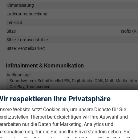
Klimatisierung
Laderaumabdeckung
Lenkrad
Sitze
Isofix (K
Sitze: Lordosenstütze
Sitze: Verstellbarkeit
Infotainment & Kommunikation
Audioanlage
Soundsystem, Schnittstelle USB, Digitalradio DAB, Multi-Media-Inter
CarPlay, Touchscreen
Außentemperaturanzeige
Wir respektieren Ihre Privatsphäre
Bordcomputer
nsere Website setzt Cookies ein, um unsere Dienste für Sie
Navigationssystem
ereitzustellen. Hierbei berücksichtigen wir Ihre Auswahl und
Telefon
erarbeiten nur die Daten für Marketing, Analytics und
Uhr & Drehzahlmesser
ersonalisierung, für die Sie uns Ihr Einverständnis geben. Sie