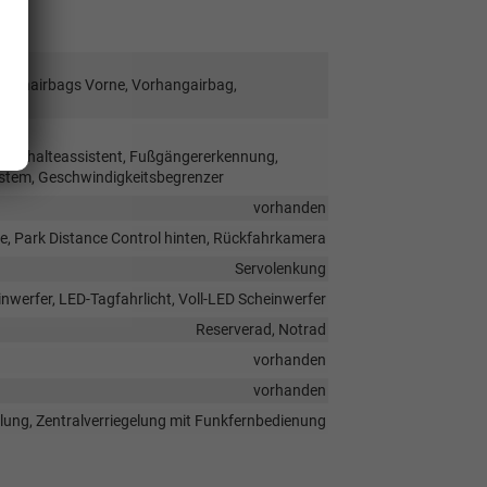
Seitenairbags Vorne, Vorhangairbag,
 Spurhalteassistent, Fußgängererkennung,
stem, Geschwindigkeitsbegrenzer
vorhanden
e, Park Distance Control hinten, Rückfahrkamera
Servolenkung
nwerfer, LED-Tagfahrlicht, Voll-LED Scheinwerfer
Reserverad, Notrad
vorhanden
vorhanden
elung, Zentralverriegelung mit Funkfernbedienung