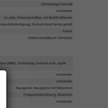
Klimaanlage manuell
vorhanden
in Leder, höhenverstellbar, mit Multifunktionen
indersitzbefestigung), Rücksitzbank hinten geteilt
Fahrer
Höhenverstellbarer Fahrersitz
face (MMI), Farbdisplay, Android Auto, Apple
vorhanden
vorhanden
Navigation, Navigation mit Bildschirm
Freisprecheinrichtung, Bluetooth
vorhanden