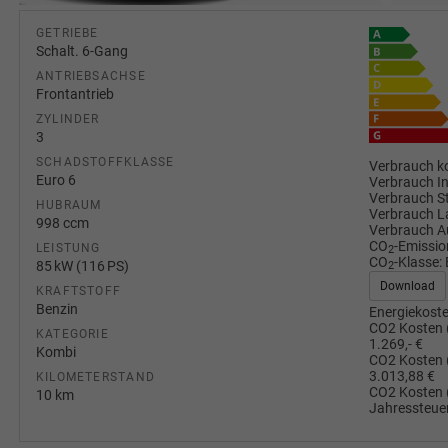
GETRIEBE
Schalt. 6-Gang
ANTRIEBSACHSE
Frontantrieb
ZYLINDER
3
SCHADSTOFFKLASSE
Verbrauch ko
Euro 6
Verbrauch I
Verbrauch S
HUBRAUM
Verbrauch L
998 ccm
Verbrauch A
CO
-Emissio
LEISTUNG
2
CO
-Klasse:
85 kW (116 PS)
2
Download
KRAFTSTOFF
Benzin
Energiekoste
CO2 Kosten 
KATEGORIE
1.269,- €
Kombi
CO2 Kosten 
3.013,88 €
KILOMETERSTAND
CO2 Kosten 
10 km
Jahressteuer