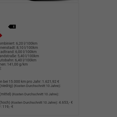
mbiniert:
6,20 l/100km
nnenstadt:
8,10 l/100km
tadtrand:
6,00 l/100km
andstraße:
5,40 l/100km
utobahn:
6,40 l/100km
nen:
141,00 g/km
E
n bei 15.000 km pro Jahr:
1.621,92 €
(niedrig)
:
(Kosten Durchschnitt 10 Jahre)
(mittel)
:
(Kosten Durchschnitt 10 Jahre)
(hoch)
:
4.653,- €
(Kosten Durchschnitt 10 Jahre)
:
119,- €