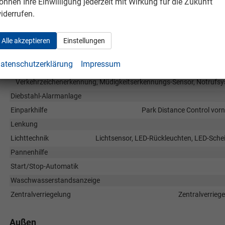
önnen Ihre Einwilligung jederzeit mit Wirkung für die Zukunft
iderrufen.
Sicherheit & Assistenz
Airbags
Airbag, Fenster-/Kopfairbags Vorne, Beifahrerairbag abschaltbar, 
Alle akzeptieren
Einstellungen
Fußgängerairbag, Beifahrerairbag
Assistenzsysteme
atenschutzerklärung
Impressum
Tempomat, Notbremsassistent (City-Safety), Berganfahrassistent,
Verkehrzeichenerkennung, Müdigkeitserkennungs-Sensor, Notrufsy
Diebstahl-Alarmanlage
Einparkhilfe
Park Distance Control vorn
Lenkung
Lichttechnik
Lichtsensor, LED-Rückleuchten, LED-Schei
Pannenhilfe
Start/Stop-Automatik
Waschwasserstandsanzeige
Zentralverriegelung
Zentralverrieg
Außen