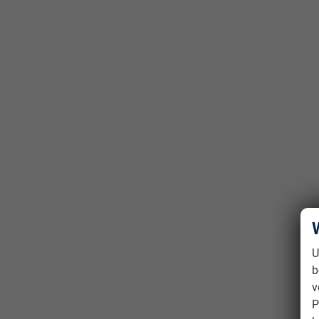
U
b
v
P