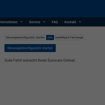
nternehmen
Service
FAQ
Kontakt
Neuwagenkonfigurator starten
info
bestellbare Fahrzeuge
Neuwagenkonfigurator starten
Gute Fahrt wünscht Ihnen Eurocars Online!.