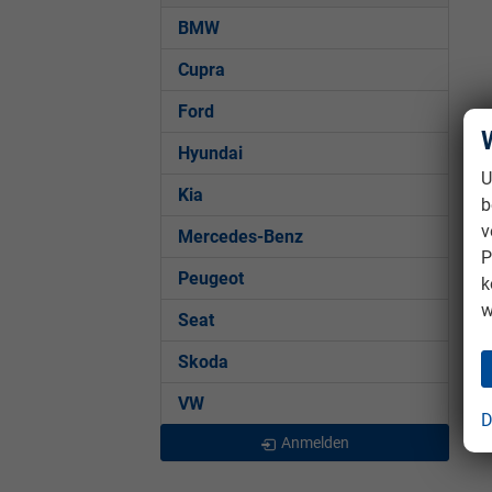
BMW
Cupra
Ford
Hyundai
U
Kia
b
v
Mercedes-Benz
P
Peugeot
k
w
Seat
Skoda
VW
D
Anmelden