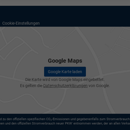
Cookie-Einstellungen
Google Maps
Google Karte laden
Die Karte wird von Google Maps eingebettet.
Es gelten die
Datenschutzerklärungen
von Google.
d zu den offiziellen spezifischen CO
-Emissionen und gegebenenfalls zum Stromverbrauch n
2
nen und den offiziellen Stromverbrauch neuer PKW' entnommen werden, der an allen Verka