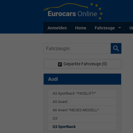
Anmelden
Home
Fahrzeuge
U
Fahrzeugnr.
Geparkte Fahrzeuge (
0
)
Audi
A3 Sportback *FACELIFT*
A5 Avant
A6 Avant *NEUES MODELL*
Q3
Q3 Sportback