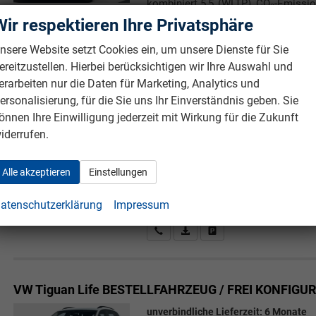
kombiniert 5,5 (WLTP), CO₂-Emissio
E, Garantieleistung: Fahrzeuggarant
Wir respektieren Ihre Privatsphäre
Rückrufbitte absenden
PDF-Datei, Fahrzeugexposé druc
Drucken, parken oder verg
nsere Website setzt Cookies ein, um unsere Dienste für Sie
ereitzustellen. Hierbei berücksichtigen wir Ihre Auswahl und
erarbeiten nur die Daten für Marketing, Analytics und
ersonalisierung, für die Sie uns Ihr Einverständnis geben. Sie
VW Tiguan
Limited BESTELLFAHRZEUG / FREI KONF
önnen Ihre Einwilligung jederzeit mit Wirkung für die Zukunft
unverbindliche Lieferzeit:
6 Monate
iderrufen.
5-türig, 2.0TSI 4Motion, 150KW (20
(204 PS), 1.984 cm³, 4 Zylinder, Auto
Alle akzeptieren
Einstellungen
Verbrennungsmotor (ICE), Benzin, Kr
kombiniert 7,5 (WLTP), CO₂-Emissio
atenschutzerklärung
Impressum
F, Garantieleistung: Fahrzeuggaranti
Rückrufbitte absenden
PDF-Datei, Fahrzeugexposé druc
Drucken, parken oder verg
VW Tiguan
Life BESTELLFAHRZEUG / FREI KONFIGU
unverbindliche Lieferzeit:
6 Monate