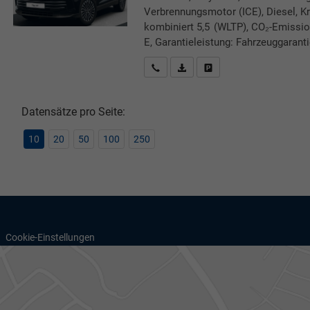
Verbrennungsmotor (ICE), Diesel, Kr
kombiniert 5,5 (WLTP), CO₂-Emissio
E, Garantieleistung: Fahrzeuggarant
Rückrufbitte absenden
PDF-Datei, Fahrzeugexposé druc
Drucken, parken oder verg
Datensätze pro Seite:
10
20
50
100
250
Cookie-Einstellungen