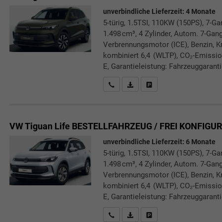
unverbindliche Lieferzeit:
4 Monate
5-türig, 1.5TSI, 110KW (150PS), 7-G
1.498 cm³, 4 Zylinder, Autom. 7-Gang
Verbrennungsmotor (ICE), Benzin, Kr
kombiniert 6,4 (WLTP), CO₂-Emissio
E, Garantieleistung: Fahrzeuggarant
Rückrufbitte absenden
PDF-Datei, Fahrzeugexposé druc
Drucken, parken oder verg
VW Tiguan
Life BESTELLFAHRZEUG / FREI KONFIGU
unverbindliche Lieferzeit:
6 Monate
5-türig, 1.5TSI, 110KW (150PS), 7-G
1.498 cm³, 4 Zylinder, Autom. 7-Gang
Verbrennungsmotor (ICE), Benzin, Kr
kombiniert 6,4 (WLTP), CO₂-Emissio
E, Garantieleistung: Fahrzeuggarant
Rückrufbitte absenden
PDF-Datei, Fahrzeugexposé druc
Drucken, parken oder verg