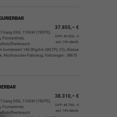
IGURIERBAR
37.855,– €
 7-Gang DSG, 110 kW (150 PS),
UVP:
49.525,– €
, Frontantrieb,
incl. 19% MwSt.
aftstoffverbrauch
n kombiniert 145.00 g/km (WLTP), CO₂-Klasse
ie, Nichtraucher-Fahrzeug, Fahrzeugnr.: 38675
ken
leichen
RIERBAR
38.310,– €
 7-Gang DSG, 110 kW (150 PS),
UVP:
46.700,– €
, Frontantrieb,
incl. 19% MwSt.
aftstoffverbrauch