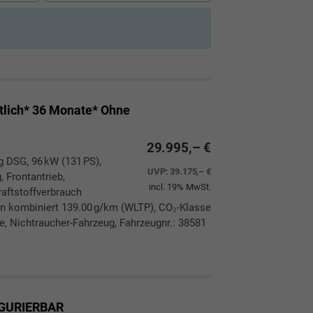
lich* 36 Monate* Ohne
29.995,– €
g DSG, 96 kW (131 PS),
UVP:
39.175,– €
, Frontantrieb,
incl. 19% MwSt.
aftstoffverbrauch
n kombiniert 139.00 g/km (WLTP), CO₂-Klasse
ie, Nichtraucher-Fahrzeug, Fahrzeugnr.: 38581
ken
leichen
IGURIERBAR