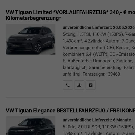
VW Tiguan
Limited *VORLAUFFAHRZEUG* 340,- € mon
Kilometerbegrenzung*
unverbindliche Lieferzeit:
20.05.2026
5-türig, 1.5TSI, 110KW (150PS), 7-G
1.498 cm³, 4 Zylinder, Autom. 7-Gang
Verbrennungsmotor (ICE), Benzin, Kr
kombiniert 6,4 (WLTP), CO₂-Emissio
E, Außenfarbe: Uranograu, Zustand, A
fahrtauglich, Garantieleistung: Fahr
unfallfrei, Fahrzeugnr.: 39468
Rückrufbitte absenden
PDF-Datei, Fahrzeugexposé druc
Drucken, parken oder verg
VW Tiguan
Elegance BESTELLFAHRZEUG / FREI KON
unverbindliche Lieferzeit:
6 Monate
5-türig, 2.0TDI SCR, 110KW (150PS),
1.968 cm³, 4 Zylinder, Autom. 7-Gang