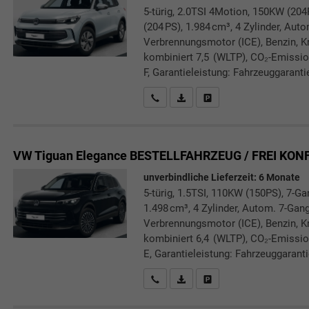
5-türig, 2.0TSI 4Motion, 150KW (20
(204 PS), 1.984 cm³, 4 Zylinder, Auto
Verbrennungsmotor (ICE), Benzin, Kr
kombiniert 7,5 (WLTP), CO₂-Emissio
F, Garantieleistung: Fahrzeuggaranti
Rückrufbitte absenden
PDF-Datei, Fahrzeugexposé druc
Drucken, parken oder verg
VW Tiguan
Elegance BESTELLFAHRZEUG / FREI KON
unverbindliche Lieferzeit:
6 Monate
5-türig, 1.5TSI, 110KW (150PS), 7-G
1.498 cm³, 4 Zylinder, Autom. 7-Gang
Verbrennungsmotor (ICE), Benzin, Kr
kombiniert 6,4 (WLTP), CO₂-Emissio
E, Garantieleistung: Fahrzeuggarant
Rückrufbitte absenden
PDF-Datei, Fahrzeugexposé druc
Drucken, parken oder verg