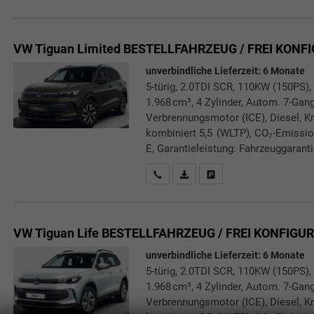
VW Tiguan
Limited BESTELLFAHRZEUG / FREI KONF
unverbindliche Lieferzeit:
6 Monate
5-türig, 2.0TDI SCR, 110KW (150PS),
1.968 cm³, 4 Zylinder, Autom. 7-Gang
Verbrennungsmotor (ICE), Diesel, Kr
kombiniert 5,5 (WLTP), CO₂-Emissio
E, Garantieleistung: Fahrzeuggarant
Rückrufbitte absenden
PDF-Datei, Fahrzeugexposé druc
Drucken, parken oder verg
VW Tiguan
Life BESTELLFAHRZEUG / FREI KONFIGU
unverbindliche Lieferzeit:
6 Monate
5-türig, 2.0TDI SCR, 110KW (150PS),
1.968 cm³, 4 Zylinder, Autom. 7-Gang
Verbrennungsmotor (ICE), Diesel, Kr