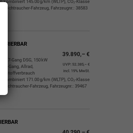
n kombiniert 145.00 g/km (WLTP), CO₂-Klasse
ie, Nichtraucher-Fahrzeug, Fahrzeugnr.: 38583
ken
leichen
IGURIERBAR
39.890,– €
4PS), 7-Gang DSG, 150 kW
UVP:
52.385,– €
m. 7-Gang, Allrad,
incl. 19% MwSt.
aftstoffverbrauch
n kombiniert 171.00 g/km (WLTP), CO₂-Klasse
e, Nichtraucher-Fahrzeug, Fahrzeugnr.: 39467
ken
leichen
RIERBAR
40.290,– €