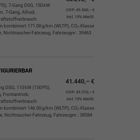
4PS), 7-Gang DSG, 150 kW
UVP:
49.560,– €
m. 7-Gang, Allrad,
incl. 19% MwSt.
aftstoffverbrauch
n kombiniert 171.00 g/km (WLTP), CO₂-Klasse
e, Nichtraucher-Fahrzeug, Fahrzeugnr.: 39463
ken
leichen
FIGURIERBAR
41.440,– €
ang DSG, 110 kW (150 PS),
UVP:
49.310,– €
, Frontantrieb,
incl. 19% MwSt.
aftstoffverbrauch
n kombiniert 146.00 g/km (WLTP), CO₂-Klasse
ie, Nichtraucher-Fahrzeug, Fahrzeugnr.: 38584
ken
leichen