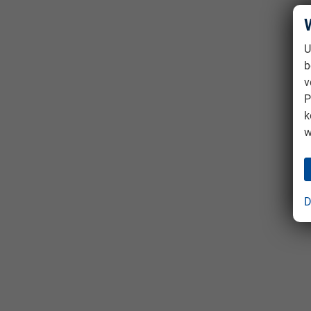
U
b
v
P
k
w
D