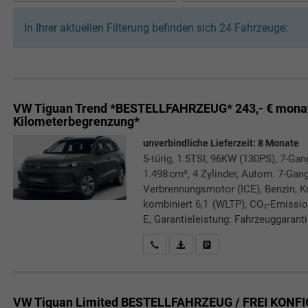
In Ihrer aktuellen Filterung befinden sich
24
Fahrzeuge:
VW Tiguan
Trend *BESTELLFAHRZEUG* 243,- € monat
Kilometerbegrenzung*
unverbindliche Lieferzeit:
8 Monate
5-türig, 1.5TSI, 96KW (130PS), 7-Gan
1.498 cm³, 4 Zylinder, Autom. 7-Gang
Verbrennungsmotor (ICE), Benzin, Kr
kombiniert 6,1 (WLTP), CO₂-Emissio
E, Garantieleistung: Fahrzeuggarant
Rückrufbitte absenden
PDF-Datei, Fahrzeugexposé druc
Drucken, parken oder verg
VW Tiguan
Limited BESTELLFAHRZEUG / FREI KONF