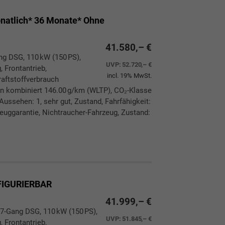
atlich* 36 Monate* Ohne
41.580,– €
ang DSG, 110 kW (150 PS),
UVP:
52.720,– €
, Frontantrieb,
incl. 19% MwSt.
aftstoffverbrauch
n kombiniert 146.00 g/km (WLTP), CO₂-Klasse
ussehen: 1, sehr gut, Zustand, Fahrfähigkeit:
zeuggarantie, Nichtraucher-Fahrzeug, Zustand:
ken
leichen
FIGURIERBAR
41.999,– €
 7-Gang DSG, 110 kW (150 PS),
UVP:
51.845,– €
, Frontantrieb,