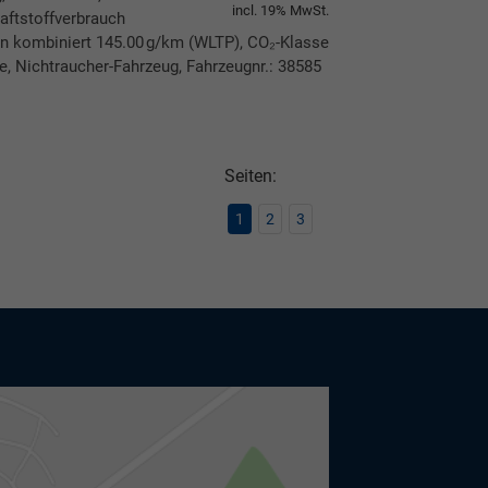
incl. 19% MwSt.
aftstoffverbrauch
n kombiniert 145.00 g/km (WLTP), CO₂-Klasse
ie, Nichtraucher-Fahrzeug, Fahrzeugnr.: 38585
ken
leichen
Seiten:
1
2
3