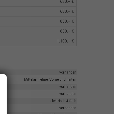
680,– €
680,– €
830,– €
830,– €
1.100,– €
vorhanden
Mittelarmlehne, Vorne und hinten
vorhanden
vorhanden
elektrisch 4-fach
vorhanden