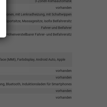
3-Zonen-Klimaautomatik
vorhanden
ifunktionen, mit Lenkradheizung, mit Schaltwippen
ng, Sportsitze, Massagesitze, Isofix Beifahrersitz
Fahrer und Beifahrer
Höhenverstellbarer Fahrer- und Beifahrersitz
face (MMI), Farbdisplay, Android Auto, Apple
vorhanden
vorhanden
ung, Bluetooth, Induktionsladen für Smartphones
vorhanden
vorhanden