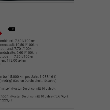
mbiniert:
7,60 l/100km
nnenstadt:
10,50 l/100km
tadtrand:
7,70 l/100km
andstraße:
6,60 l/100km
utobahn:
7,30 l/100km
nen:
172,00 g/km
F
n bei 15.000 km pro Jahr:
1.988,16 €
(niedrig)
:
(Kosten Durchschnitt 10 Jahre)
(mittel)
:
(Kosten Durchschnitt 10 Jahre)
(hoch)
:
5.676,- €
(Kosten Durchschnitt 10 Jahre)
:
223,- €