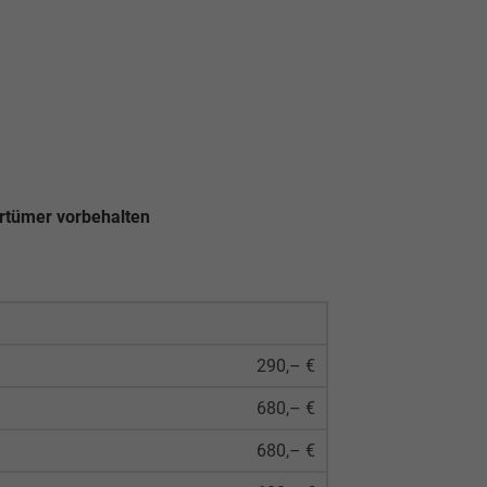
rrtümer vorbehalten
290,– €
680,– €
680,– €