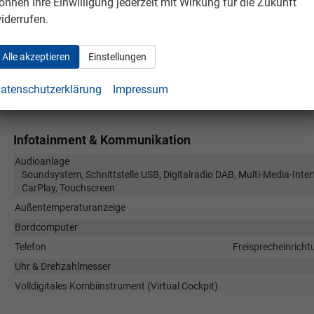
önnen Ihre Einwilligung jederzeit mit Wirkung für die Zukunft
Klimatisierung
iderrufen.
Laderaumabdeckung
Lenkrad
in Leder, höhenverstellbar, mit Mult
Alle akzeptieren
Einstellungen
Sitze
Komfortsitze, Isofix (Kindersitzbefestigung), Sitzheizu
Sitze: Lordosenstütze
atenschutzerklärung
Impressum
Sitze: Verstellbarkeit
Infotainment & Kommunikation
Audioanlage
Soundsystem, Schnittstelle USB, Digitalradio DAB, Multi-Media-Inter
CarPlay, Touchscreen
Außentemperaturanzeige
Bordcomputer
Telefon
Freisprecheinricht
Uhr & Drehzahlmesser
Volldigitales Kombiinstrument (Virtual Cockpit)