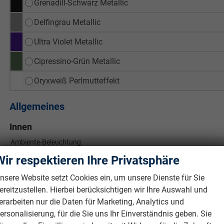
Grenadill-Schwarz Metallic
Delfingrau Metallic
Ultra Violet Metallic
Cipressino-Grün Metallic
Oryxweiß Perlmutteffekt
Allgemeines
Innen
Ambiente-Beleuchtung
Armlehnen
Wir respektieren Ihre Privatsphäre
Doppelter Laderaumboden
nsere Website setzt Cookies ein, um unsere Dienste für Sie
Durchlademöglichkeit
ereitzustellen. Hierbei berücksichtigen wir Ihre Auswahl und
Fensterheber
erarbeiten nur die Daten für Marketing, Analytics und
Gepäckraumabtrennung
ersonalisierung, für die Sie uns Ihr Einverständnis geben. Sie