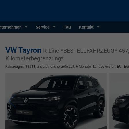
nternehmen
Service
FAQ
Kontakt
VW Tayron
R-Line *BESTELLFAHRZEUG* 457,-
Kilometerbegrenzung*
Fahrzeugnr.
:
39511
, unverbindliche Lieferzeit:
6 Monate
, Landesversion: EU - Eu