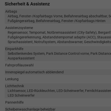
Sicherheit & Assistenz
Airbags
Airbag, Fenster-/Kopfairbags Vorne, Beifahrerairbag abschaltbar, S
Fußgängerairbag, Beifahrerairbag, Fenster-/Kopfairbags Hinten
Assistenzsysteme
Regensensor, Tempomat, Notbremsassistent (City-Safety), Berganfa
Fußgängererkennung, Abstandstempomat adaptiv (ACC), Stauassis
Sprachassistent, Notrufsystem, Abstandswarner, Geschwindigkeit
Einparkhilfe
Selbstlenkendes System, Park Distance Control vorne, Park Distanc
Ausparkassistent
Fahrprofilauswahl
Innenspiegel automatisch abblendend
Lenkung
Lichttechnik
Lichtsensor, LED-Rückleuchten, LED-Scheinwerfer, Fernlichtassistent,
LED Scheinwerfer
Pannenhilfe
Scheibenwaschanlage beheizbar