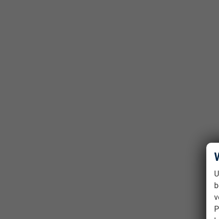
U
b
v
P