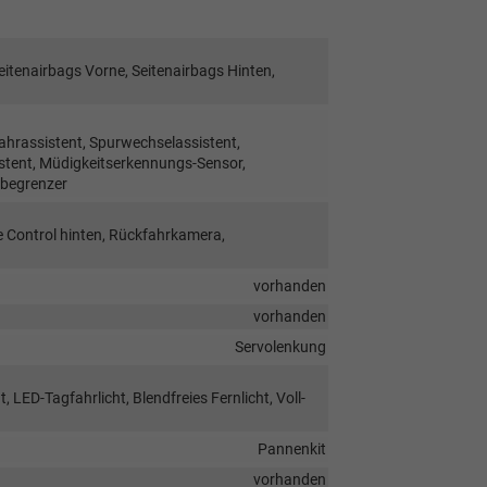
eitenairbags Vorne, Seitenairbags Hinten,
hrassistent, Spurwechselassistent,
tent, Müdigkeitserkennungs-Sensor,
sbegrenzer
e Control hinten, Rückfahrkamera,
vorhanden
vorhanden
Servolenkung
 LED-Tagfahrlicht, Blendfreies Fernlicht, Voll-
Pannenkit
vorhanden