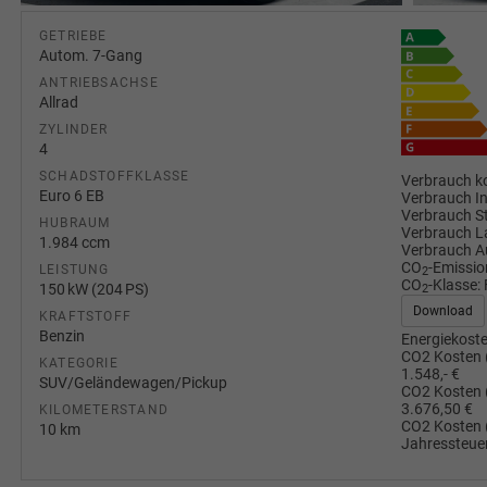
GETRIEBE
Autom. 7-Gang
ANTRIEBSACHSE
Allrad
ZYLINDER
4
SCHADSTOFFKLASSE
Verbrauch ko
Euro 6 EB
Verbrauch I
Verbrauch S
HUBRAUM
Verbrauch L
1.984 ccm
Verbrauch A
CO
-Emissio
LEISTUNG
2
CO
-Klasse:
150 kW (204 PS)
2
Download
KRAFTSTOFF
Benzin
Energiekoste
CO2 Kosten 
KATEGORIE
1.548,- €
SUV/Geländewagen/Pickup
CO2 Kosten 
3.676,50 €
KILOMETERSTAND
CO2 Kosten 
10 km
Jahressteuer