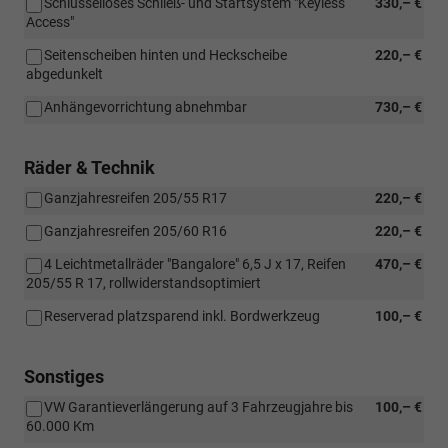
Schlüsselloses Schließ- und Startsystem "Keyless
330,– €
Access"
Seitenscheiben hinten und Heckscheibe
220,– €
abgedunkelt
Anhängevorrichtung abnehmbar
730,– €
Räder & Technik
Ganzjahresreifen 205/55 R17
220,– €
Ganzjahresreifen 205/60 R16
220,– €
4 Leichtmetallräder "Bangalore" 6,5 J x 17, Reifen
470,– €
205/55 R 17, rollwiderstandsoptimiert
Reserverad platzsparend inkl. Bordwerkzeug
100,– €
Sonstiges
VW Garantieverlängerung auf 3 Fahrzeugjahre bis
100,– €
60.000 Km