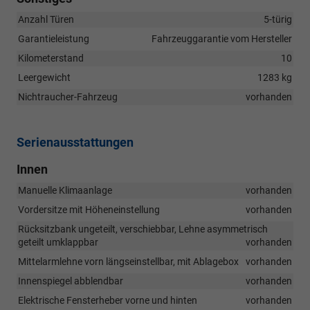
Anzahl Türen
5-türig
Garantieleistung
Fahrzeuggarantie vom Hersteller
Kilometerstand
10
Leergewicht
1283 kg
Nichtraucher-Fahrzeug
vorhanden
Serienausstattungen
Innen
Manuelle Klimaanlage
vorhanden
Vordersitze mit Höheneinstellung
vorhanden
Rücksitzbank ungeteilt, verschiebbar, Lehne asymmetrisch
geteilt umklappbar
vorhanden
Mittelarmlehne vorn längseinstellbar, mit Ablagebox
vorhanden
Innenspiegel abblendbar
vorhanden
Elektrische Fensterheber vorne und hinten
vorhanden