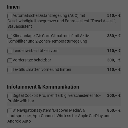
Innen
Automatische Distanzregelung (ACC) mit
510,– €
Geschwindigkeitsbegrenzer und Fahrassistent "Travel Assist",
Stauassistent
Klimaanlage "Air Care Climatronic" mit Aktiv-
330,– €
Kombifilter und 2-Zonen-Temperaturregelung
Lendenwirbelstützen vorn
110,– €
Vordersitze beheizbar
300,– €
Textilfußmatten vorne und hinten
110,– €
Infotainment & Kommunikation
Digital Cockpit Pro, mehrfarbig, verschiedene Info-
300,– €
Profile wählbar
8" Navigationssystem "Discover Media", 6
850,– €
Lautsprecher, App-Connect Wireless für Apple CarPlay und
Android Auto