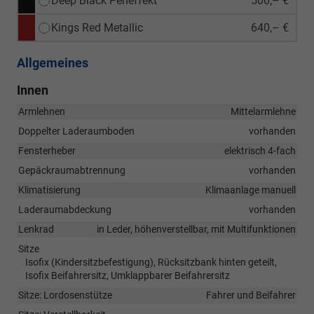
Deep Black Perleffekt
500,– €
Kings Red Metallic
640,– €
Allgemeines
Innen
Armlehnen
Mittelarmlehne
Doppelter Laderaumboden
vorhanden
Fensterheber
elektrisch 4-fach
Gepäckraumabtrennung
vorhanden
Klimatisierung
Klimaanlage manuell
Laderaumabdeckung
vorhanden
Lenkrad
in Leder, höhenverstellbar, mit Multifunktionen
Sitze
Isofix (Kindersitzbefestigung), Rücksitzbank hinten geteilt,
Isofix Beifahrersitz, Umklappbarer Beifahrersitz
Sitze: Lordosenstütze
Fahrer und Beifahrer