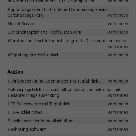
sowie auf dem Beifahrersitz, i-Size-kompatibel
vorhanden
Kopfairbagsystem für Front- und Fondpassagiere inkl.
Seitenairbags vorn
vorhanden
Notruf-Service
vorhanden
Sicherheitsoptimierte Kopfstützen vorn
vorhanden
Warnton und -leuchte für nicht angelegte Gurte vorn und hinten
vorhanden
Wegfahrsperre elektronisch
vorhanden
Außen
Fahrlichtschaltung automatisch, mit Tagfahrlicht
vorhanden
Außenspiegel elektrisch einstell-, anklapp- und beheizbar, mit
Beifahrerspiegelabsenkung
vorhanden
LED-Scheinwerfer mit Tagfahrlicht
vorhanden
LED-Rückleuchten
vorhanden
Scheibenwischer-Intervallschaltung
vorhanden
Dachreling, schwarz
vorhanden