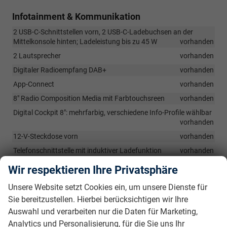
Infotainment & Kommunikation
2 USB-C-Schnittstellen vorn, 2 USB-C-Ladebuchsen an der
Mittelkonsole hinten; Ladeleistung bis zu 45 W
vorhanden
2 Lautsprecher
vorhanden
Digitaler Radioempfang DAB+
vorhanden
App-Connect
vorhanden
8" Radio Composition Media mit Farbtouchsreen
vorhanden
Digital Cockpit 8": mehrfarbig, verschiedene Info-Profile wählbar
vorhanden
12-V-Steckdose vorn
vorhanden
Telefonschnittstelle mit induktiver Ladefunktion
vorhanden
Wir respektieren Ihre Privatsphäre
Sicherheit & Assistenz
Unsere Website setzt Cookies ein, um unsere Dienste für
Verkehrszeichenerkennung
vorhanden
Sie bereitzustellen. Hierbei berücksichtigen wir Ihre
Zentralverriegelung ohne Safe-Sicherung, mit
Auswahl und verarbeiten nur die Daten für Marketing,
Funkfernbedienung und 2 Funkklappschlüsseln
vorhanden
Analytics und Personalisierung, für die Sie uns Ihr