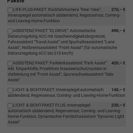
Pakete
LIFE-PLUS-PAKET: Rückfahrkamera "Rear View",
270,– €
Innenspiegel automatisch abblendend, Regensensor, Coming-
und Leaving-Home-Funktion
ASSISTENZ-PAKET "IQ.DRIVE": Automatische
490,– €
Distanzregelung ACC mit Geschwindigkeitsbegrenzer,
Fahrassistent "Travel Assist" und Spurhalteassistent "Lane
Assist", Notbremsassistent "Front Assist" (für automatische
Distanzregelung ACC bis 210 km/h)
ASSISTENZ-PAKET: Parklenkassistent "Park Assist"
420,– €
inkl. Einparkhilfe, Proaktives Insassenschutzsystem in
Verbindung mit "Front Assist", Spurwechselassistent "Side
Assist"
LICHT- & SICHT-PAKET: Innenspiegel automatisch
140,– €
abblendend, Regensensor, Coming- und Leaving-Home-Funktion
LICHT- & SICHT-PAKET PLUS: Innenspiegel
230,– €
automatisch abblendend, Regensensor, Coming- und Leaving-
Home-Funktion, Dynamischer Fernlichtassistent "Dynamic Light
Assist"