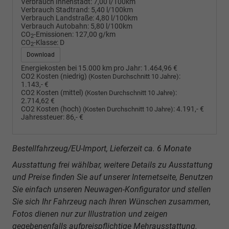
Verbrauch Innenstadt:
7,00 l/100km
Verbrauch Stadtrand:
5,40 l/100km
Verbrauch Landstraße:
4,80 l/100km
Verbrauch Autobahn:
5,80 l/100km
CO
-Emissionen:
127,00 g/km
2
CO
-Klasse:
D
2
Download
Energiekosten bei 15.000 km pro Jahr:
1.464,96 €
CO2 Kosten (niedrig)
:
(Kosten Durchschnitt 10 Jahre)
1.143,- €
CO2 Kosten (mittel)
:
(Kosten Durchschnitt 10 Jahre)
2.714,62 €
CO2 Kosten (hoch)
:
4.191,- €
(Kosten Durchschnitt 10 Jahre)
Jahressteuer:
86,- €
Bestellfahrzeug/EU-Import, Lieferzeit ca. 6 Monate
Ausstattung frei wählbar, weitere Details zu Ausstattung
und Preise finden Sie auf unserer Internetseite, Benutzen
Sie einfach unseren Neuwagen-Konfigurator und stellen
Sie sich Ihr Fahrzeug nach Ihren Wünschen zusammen,
Fotos dienen nur zur Illustration und zeigen
gegebenenfalls aufpreispflichtige Mehrausstattung.