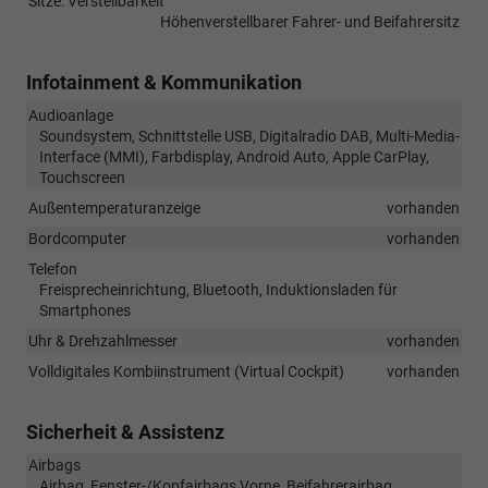
Sitze: Verstellbarkeit
Höhenverstellbarer Fahrer- und Beifahrersitz
Infotainment & Kommunikation
Audioanlage
Soundsystem, Schnittstelle USB, Digitalradio DAB, Multi-Media-
Interface (MMI), Farbdisplay, Android Auto, Apple CarPlay,
Touchscreen
Außentemperaturanzeige
vorhanden
Bordcomputer
vorhanden
Telefon
Freisprecheinrichtung, Bluetooth, Induktionsladen für
Smartphones
Uhr & Drehzahlmesser
vorhanden
Volldigitales Kombiinstrument (Virtual Cockpit)
vorhanden
Sicherheit & Assistenz
Airbags
Airbag, Fenster-/Kopfairbags Vorne, Beifahrerairbag