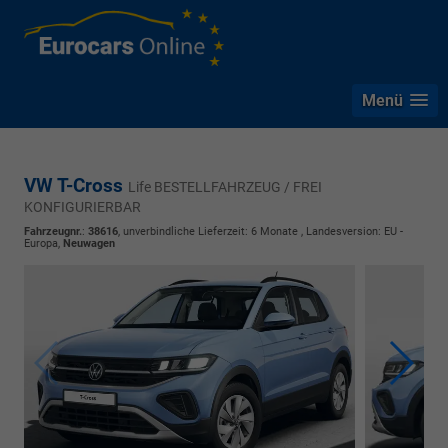
Menü
VW T-Cross
Life BESTELLFAHRZEUG / FREI
KONFIGURIERBAR
Fahrzeugnr.
:
38616
, unverbindliche Lieferzeit:
6 Monate
, Landesversion: EU -
Europa,
Neuwagen