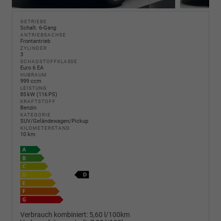
GETRIEBE
Schalt. 6-Gang
ANTRIEBSACHSE
Frontantrieb
ZYLINDER
3
SCHADSTOFFKLASSE
Euro 6 EA
HUBRAUM
999 ccm
LEISTUNG
85 kW (116 PS)
KRAFTSTOFF
Benzin
KATEGORIE
SUV/Geländewagen/Pickup
KILOMETERSTAND
10 km
Verbrauch kombiniert:
5,60 l/100km