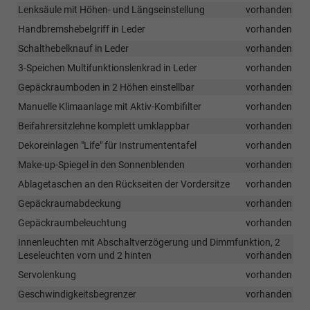
Lenksäule mit Höhen- und Längseinstellung
vorhanden
Handbremshebelgriff in Leder
vorhanden
Schalthebelknauf in Leder
vorhanden
3-Speichen Multifunktionslenkrad in Leder
vorhanden
Gepäckraumboden in 2 Höhen einstellbar
vorhanden
Manuelle Klimaanlage mit Aktiv-Kombifilter
vorhanden
Beifahrersitzlehne komplett umklappbar
vorhanden
Dekoreinlagen "Life" für Instrumententafel
vorhanden
Make-up-Spiegel in den Sonnenblenden
vorhanden
Ablagetaschen an den Rückseiten der Vordersitze
vorhanden
Gepäckraumabdeckung
vorhanden
Gepäckraumbeleuchtung
vorhanden
Innenleuchten mit Abschaltverzögerung und Dimmfunktion, 2
Leseleuchten vorn und 2 hinten
vorhanden
Servolenkung
vorhanden
Geschwindigkeitsbegrenzer
vorhanden