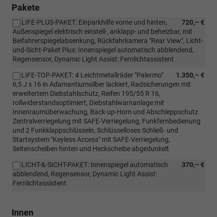
Pakete
LIFE-PLUS-PAKET: Einparkhilfe vorne und hinten,
720,– €
Außenspiegel elektrisch einstell-, anklapp- und beheizbar, mit
Beifahrerspiegelabsenkung, Rückfahrkamera "Rear View", Licht-
und-Sicht-Paket Plus: Innenspiegel automatisch abblendend,
Regensensor, Dynamic Light Assist: Fernlichtassistent
LIFE-TOP-PAKET: 4 Leichtmetallräder "Palermo"
1.350,– €
6,5 J x 16 in Adamantiumsilber lackiert, Radsicherungen mit
erweitertem Diebstahlschutz, Reifen 195/55 R 16,
rollwiderstandsoptimiert, Diebstahlwarnanlage mit
Innenraumüberwachung, Back-up-Horn und Abschleppschutz
Zentralverriegelung mit SAFE-Verriegelung, Funkfernbedienung
und 2 Funkklappschlüsseln, Schlüsselloses Schließ- und
Startsystem "Keyless Access" mit SAFE-Verriegelung,
Seitenscheiben hinten und Heckscheibe abgedunkelt
LICHT-&-SICHT-PAKET: Innenspiegel automatisch
370,– €
abblendend, Regensensor, Dynamic Light Assist:
Fernlichtassistent
Innen