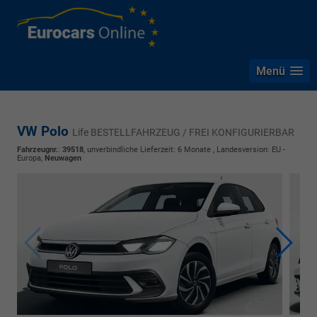
Menü
VW Polo
Life BESTELLFAHRZEUG / FREI KONFIGURIERBAR
Fahrzeugnr.
:
39518
, unverbindliche Lieferzeit:
6 Monate
, Landesversion: EU -
Europa,
Neuwagen