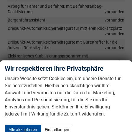
Airbag für Fahrer und Beifahrer, mit Beifahrerairbag-
Deaktivierung
vorhanden
Berganfahrassistent
vorhanden
Dreipunkt-Automatiksicherheitsgurt für mittleren Rücksitzplatz
vorhanden
Dreipunkt-Automatiksicherheitsgurte mit Gurtstraffer für die
äußeren Rücksitzplätze
vorhanden
Elektronisches Stabilisierungsprogramm mit
Gegenlenkunterstützung, ABS, ASR, EDS und MSR
vorhanden
Wir respektieren Ihre Privatsphäre
Fußgänger- und Radfahrererkennung
vorhanden
Unsere Website setzt Cookies ein, um unsere Dienste für
ISOFIX-Halteösen für Kindersitze auf den äußeren Rücksitzen
sowie auf dem Beifahrersitz, i-Size-kompatibel
vorhanden
Sie bereitzustellen. Hierbei berücksichtigen wir Ihre
Kopfairbags vorn und hinten, Seitenairbags vorn, Center-Airbag
Auswahl und verarbeiten nur die Daten für Marketing,
vorhanden
Analytics und Personalisierung, für die Sie uns Ihr
Notruf-Service, Laufzeit 10 Jahre ab Erstauslieferung,
Einverständnis geben. Sie können Ihre Einwilligung
Voraussetzung: Verfügbarkeit benötigter Mobilfunknetze
jederzeit mit Wirkung für die Zukunft widerrufen.
vorhanden
Sicherheitsoptimierte Kopfstützen vorn
vorhanden
Alle akzeptieren
Einstellungen