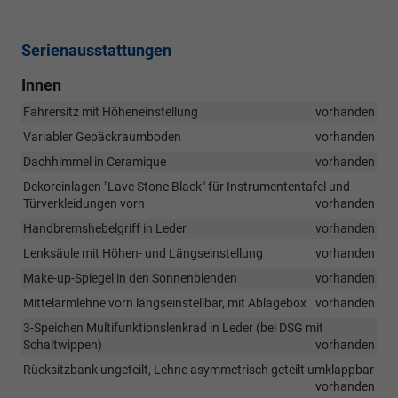
Serienausstattungen
Innen
Fahrersitz mit Höheneinstellung
vorhanden
Variabler Gepäckraumboden
vorhanden
Dachhimmel in Ceramique
vorhanden
Dekoreinlagen "Lave Stone Black" für Instrumententafel und
Türverkleidungen vorn
vorhanden
Handbremshebelgriff in Leder
vorhanden
Lenksäule mit Höhen- und Längseinstellung
vorhanden
Make-up-Spiegel in den Sonnenblenden
vorhanden
Mittelarmlehne vorn längseinstellbar, mit Ablagebox
vorhanden
3-Speichen Multifunktionslenkrad in Leder (bei DSG mit
Schaltwippen)
vorhanden
Rücksitzbank ungeteilt, Lehne asymmetrisch geteilt umklappbar
vorhanden