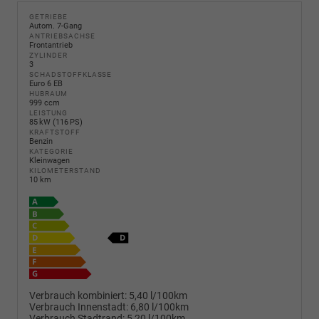
GETRIEBE
Autom. 7-Gang
ANTRIEBSACHSE
Frontantrieb
ZYLINDER
3
SCHADSTOFFKLASSE
Euro 6 EB
HUBRAUM
999 ccm
LEISTUNG
85 kW (116 PS)
KRAFTSTOFF
Benzin
KATEGORIE
Kleinwagen
KILOMETERSTAND
10 km
Verbrauch kombiniert:
5,40 l/100km
Verbrauch Innenstadt:
6,80 l/100km
Verbrauch Stadtrand:
5,20 l/100km