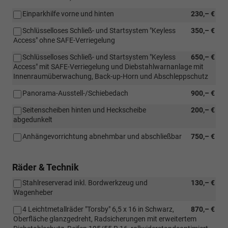
Einparkhilfe vorne und hinten
230,– €
Schlüsselloses Schließ- und Startsystem "Keyless
350,– €
Access" ohne SAFE-Verriegelung
Schlüsselloses Schließ- und Startsystem "Keyless
650,– €
Access" mit SAFE-Verriegelung und Diebstahlwarnanlage mit
Innenraumüberwachung, Back-up-Horn und Abschleppschutz
Panorama-Ausstell-/Schiebedach
900,– €
Seitenscheiben hinten und Heckscheibe
200,– €
abgedunkelt
Anhängevorrichtung abnehmbar und abschließbar
750,– €
Räder & Technik
Stahlreserverad inkl. Bordwerkzeug und
130,– €
Wagenheber
4 Leichtmetallräder "Torsby" 6,5 x 16 in Schwarz,
870,– €
Oberfläche glanzgedreht, Radsicherungen mit erweitertem