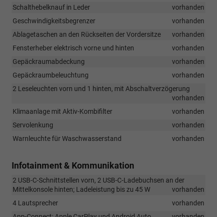
Schalthebelknauf in Leder
vorhanden
Geschwindigkeitsbegrenzer
vorhanden
Ablagetaschen an den Rückseiten der Vordersitze
vorhanden
Fensterheber elektrisch vorne und hinten
vorhanden
Gepäckraumabdeckung
vorhanden
Gepäckraumbeleuchtung
vorhanden
2 Leseleuchten vorn und 1 hinten, mit Abschaltverzögerung
vorhanden
Klimaanlage mit Aktiv-Kombifilter
vorhanden
Servolenkung
vorhanden
Warnleuchte für Waschwasserstand
vorhanden
Infotainment & Kommunikation
2 USB-C-Schnittstellen vorn, 2 USB-C-Ladebuchsen an der
Mittelkonsole hinten; Ladeleistung bis zu 45 W
vorhanden
4 Lautsprecher
vorhanden
App-Connect: Apple CarPlay und Android Auto
vorhanden