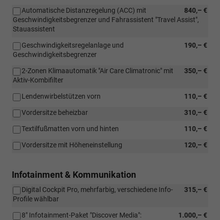
Automatische Distanzregelung (ACC) mit
840,– €
Geschwindigkeitsbegrenzer und Fahrassistent "Travel Assist",
Stauassistent
Geschwindigkeitsregelanlage und
190,– €
Geschwindigkeitsbegrenzer
2-Zonen Klimaautomatik "Air Care Climatronic" mit
350,– €
Aktiv-Kombifilter
Lendenwirbelstützen vorn
110,– €
Vordersitze beheizbar
310,– €
Textilfußmatten vorn und hinten
110,– €
Vordersitze mit Höheneinstellung
120,– €
Infotainment & Kommunikation
Digital Cockpit Pro, mehrfarbig, verschiedene Info-
315,– €
Profile wählbar
8" Infotainment-Paket "Discover Media":
1.000,– €