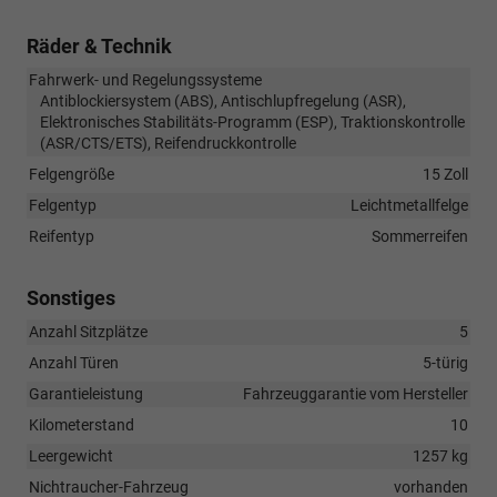
Räder & Technik
Fahrwerk- und Regelungssysteme
Antiblockiersystem (ABS), Antischlupfregelung (ASR),
Elektronisches Stabilitäts-Programm (ESP), Traktionskontrolle
(ASR/CTS/ETS), Reifendruckkontrolle
Felgengröße
15 Zoll
Felgentyp
Leichtmetallfelge
Reifentyp
Sommerreifen
Sonstiges
Anzahl Sitzplätze
5
Anzahl Türen
5-türig
Garantieleistung
Fahrzeuggarantie vom Hersteller
Kilometerstand
10
Leergewicht
1257 kg
Nichtraucher-Fahrzeug
vorhanden