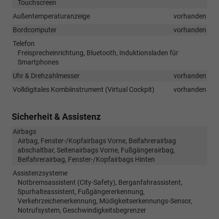
Touchscreen
Außentemperaturanzeige
vorhanden
Bordcomputer
vorhanden
Telefon
Freisprecheinrichtung, Bluetooth, Induktionsladen für
Smartphones
Uhr & Drehzahlmesser
vorhanden
Volldigitales Kombiinstrument (Virtual Cockpit)
vorhanden
Sicherheit & Assistenz
Airbags
Airbag, Fenster-/Kopfairbags Vorne, Beifahrerairbag
abschaltbar, Seitenairbags Vorne, Fußgängerairbag,
Beifahrerairbag, Fenster-/Kopfairbags Hinten
Assistenzsysteme
Notbremsassistent (City-Safety), Berganfahrassistent,
Spurhalteassistent, Fußgängererkennung,
Verkehrzeichenerkennung, Müdigkeitserkennungs-Sensor,
Notrufsystem, Geschwindigkeitsbegrenzer