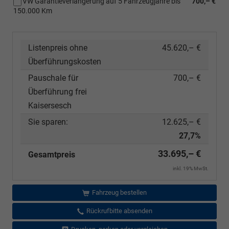
VW Garantieverlängerung auf 5 Fahrzeugjahre bis
700,– €
150.000 Km
Listenpreis ohne
45.620,– €
Überführungskosten
Pauschale für
700,– €
Überführung frei
Kaisersesch
Sie sparen:
12.625,– €
27,7%
33.695,– €
Gesamtpreis
inkl. 19% MwSt.
Fahrzeug bestellen
Rückrufbitte absenden