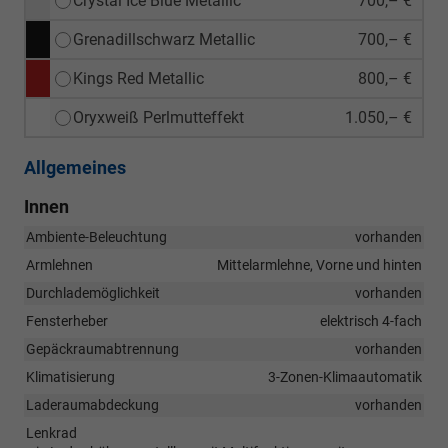
Crystal Ice Blue Metallic
700,– €
Grenadillschwarz Metallic
700,– €
Kings Red Metallic
800,– €
Oryxweiß Perlmutteffekt
1.050,– €
Allgemeines
Innen
Ambiente-Beleuchtung
vorhanden
Armlehnen
Mittelarmlehne, Vorne und hinten
Durchlademöglichkeit
vorhanden
Fensterheber
elektrisch 4-fach
Gepäckraumabtrennung
vorhanden
Klimatisierung
3-Zonen-Klimaautomatik
Laderaumabdeckung
vorhanden
Lenkrad