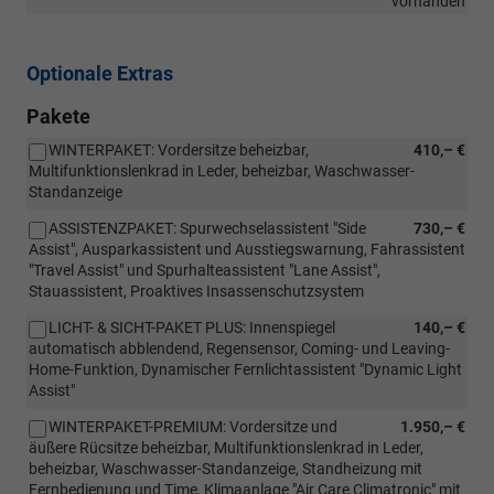
vorhanden
Optionale Extras
Pakete
WINTERPAKET: Vordersitze beheizbar,
410,– €
Multifunktionslenkrad in Leder, beheizbar, Waschwasser-
Standanzeige
ASSISTENZPAKET: Spurwechselassistent "Side
730,– €
Assist", Ausparkassistent und Ausstiegswarnung, Fahrassistent
"Travel Assist" und Spurhalteassistent "Lane Assist",
Stauassistent, Proaktives Insassenschutzsystem
LICHT- & SICHT-PAKET PLUS: Innenspiegel
140,– €
automatisch abblendend, Regensensor, Coming- und Leaving-
Home-Funktion, Dynamischer Fernlichtassistent "Dynamic Light
Assist"
WINTERPAKET-PREMIUM: Vordersitze und
1.950,– €
äußere Rücsitze beheizbar, Multifunktionslenkrad in Leder,
beheizbar, Waschwasser-Standanzeige, Standheizung mit
Fernbedienung und Time, Klimaanlage "Air Care Climatronic" mit