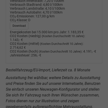
Verbrauch Innenstadt:
7,20 l/100km
Verbrauch Stadtrand:
4,80 l/100km
Verbrauch Landstraße:
4,10 l/100km
Verbrauch Autobahn:
4,70 l/100km
CO
-Emissionen:
127,00 g/km
2
CO
-Klasse:
D
2
Download
Energiekosten bei 15.000 km pro Jahr:
1.183,35 €
CO2 Kosten (niedrig)
:
(Kosten Durchschnitt 10 Jahre)
1.143,- €
CO2 Kosten (mittel)
:
(Kosten Durchschnitt 10 Jahre)
2.714,62 €
CO2 Kosten (hoch)
:
4.191,- €
(Kosten Durchschnitt 10 Jahre)
Jahressteuer:
256,- €
Bestellfahrzeug/EU-Import, Lieferzeit ca. 8 Monate
Ausstattung frei wählbar, weitere Details zu Ausstattung
und Preise finden Sie auf unserer Internetseite, Benutzen
Sie einfach unseren Neuwagen-Konfigurator und stellen
Sie sich Ihr Fahrzeug nach Ihren Wünschen zusammen,
Fotos dienen nur zur Illustration und zeigen
gegebenenfalls aufpreispflichtige Mehrausstattung.