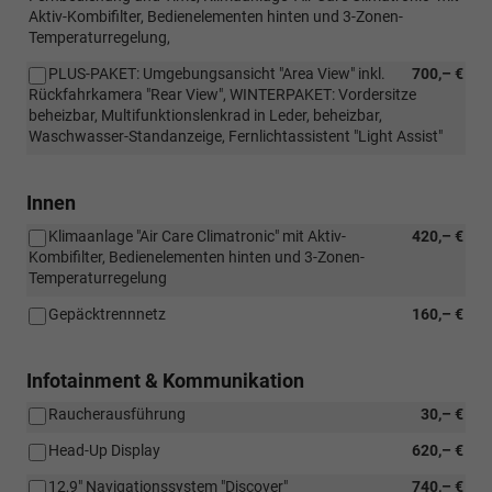
Aktiv-Kombifilter, Bedienelementen hinten und 3-Zonen-
Temperaturregelung,
PLUS-PAKET: Umgebungsansicht "Area View" inkl.
700,– €
Rückfahrkamera "Rear View", WINTERPAKET: Vordersitze
beheizbar, Multifunktionslenkrad in Leder, beheizbar,
Waschwasser-Standanzeige, Fernlichtassistent "Light Assist"
Innen
Klimaanlage "Air Care Climatronic" mit Aktiv-
420,– €
Kombifilter, Bedienelementen hinten und 3-Zonen-
Temperaturregelung
Gepäcktrennnetz
160,– €
Infotainment & Kommunikation
Raucherausführung
30,– €
Head-Up Display
620,– €
12,9" Navigationssystem "Discover"
740,– €