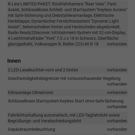
R-Line LIMITED-PAKET: Rückfahrkamera "Rear View", Park-
Assist, Schlüsselloses Schließ- und Startsystem "Keyless Access"
mit Safe-Sicherung und Diebstahlwarnanlage, Elektrische
Heckklappe, Dynamischer Fernlichtassistent "Dynamic Light
Assist", Seitenscheiben hinten und Heckscheibe abgedunkelt,
Radio Ready2Discover: Infotainment-System mit 32-cm-Display,
4 Leichtmetallräder "York" 7,5 J x 18 in Schwarz, Oberfläche
glanzgedreht, Volkswagen R, Reifen 225/40 R 18
vorhanden
Innen
2 LED-Leseleuchten vorn und 2 hinten
vorhanden
Geschwindigkeitsbegrenzer mit vorausschauender Regelung
vorhanden
Klimaanlage Climatronic
vorhanden
Schlüsselloses Startsystem Keyless Start ohne Safe-Sicherung
vorhanden
Fahrlichtschaltung automatisch, mit LED-Tagfahrlicht sowie
Begrüßungs- und Verabschiedungslicht
vorhanden
Gepäckraumbeleuchtung
vorhanden