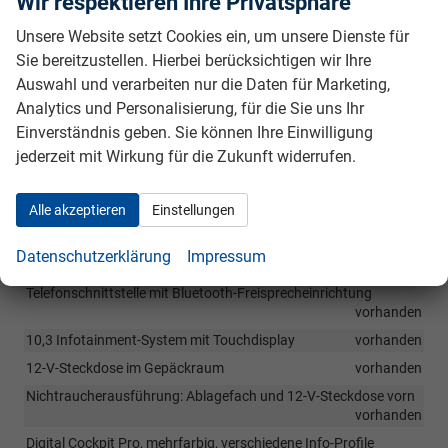
Wir respektieren Ihre Privatsphäre
vorhanden
Unsere Website setzt Cookies ein, um unsere Dienste für
Sie bereitzustellen. Hierbei berücksichtigen wir Ihre
Infotainment & Kommunikation
Auswahl und verarbeiten nur die Daten für Marketing,
2 USB-C-Schnittstellen vorn, Ladeleistung bis zu 45 W
Analytics und Personalisierung, für die Sie uns Ihr
vorhanden
Einverständnis geben. Sie können Ihre Einwilligung
2 USB-C-Schnittstellen hinten, Ladeleistung bis zu 45 W
jederzeit mit Wirkung für die Zukunft widerrufen.
vorhanden
6+1 Lautsprecher
vorhanden
Alle akzeptieren
Einstellungen
App-Connect Wireless: Apple CarPlay und Android Auto
vorhanden
Datenschutzerklärung
Impressum
Digitaler Radioempfang DAB+
vorhanden
Telefonschnittstelle mit Bluetooth-Freisprecheinrichtung
vorhanden
10,3 Infotainment-System mit Touchdisplay
vorhanden
12-V-Steckdose im Gepäckraum
vorhanden
Nichtraucherausführung: Ablagefach und 12-V-Steckdose vorn
vorhanden
Digital Cockpit Pro, mehrfarbig, verschiedene Info-Profile