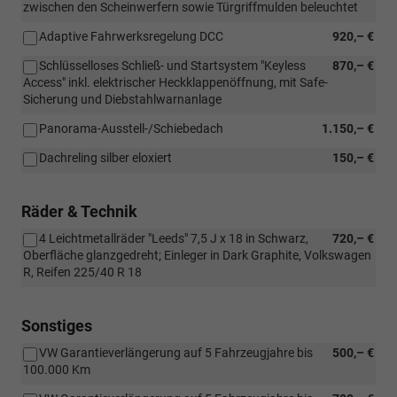
zwischen den Scheinwerfern sowie Türgriffmulden beleuchtet
Adaptive Fahrwerksregelung DCC
920,– €
Schlüsselloses Schließ- und Startsystem "Keyless
870,– €
Access" inkl. elektrischer Heckklappenöffnung, mit Safe-
Sicherung und Diebstahlwarnanlage
Panorama-Ausstell-/Schiebedach
1.150,– €
Dachreling silber eloxiert
150,– €
Räder & Technik
4 Leichtmetallräder "Leeds" 7,5 J x 18 in Schwarz,
720,– €
Oberfläche glanzgedreht; Einleger in Dark Graphite, Volkswagen
R, Reifen 225/40 R 18
Sonstiges
VW Garantieverlängerung auf 5 Fahrzeugjahre bis
500,– €
100.000 Km