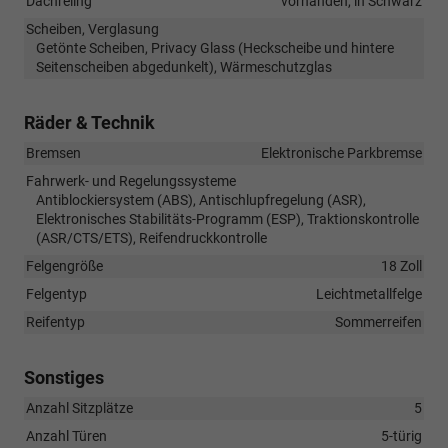
Dachreling
vorhanden, in Schwarz
Scheiben, Verglasung
Getönte Scheiben, Privacy Glass (Heckscheibe und hintere
Seitenscheiben abgedunkelt), Wärmeschutzglas
Räder & Technik
Bremsen
Elektronische Parkbremse
Fahrwerk- und Regelungssysteme
Antiblockiersystem (ABS), Antischlupfregelung (ASR),
Elektronisches Stabilitäts-Programm (ESP), Traktionskontrolle
(ASR/CTS/ETS), Reifendruckkontrolle
Felgengröße
18 Zoll
Felgentyp
Leichtmetallfelge
Reifentyp
Sommerreifen
Sonstiges
Anzahl Sitzplätze
5
Anzahl Türen
5-türig