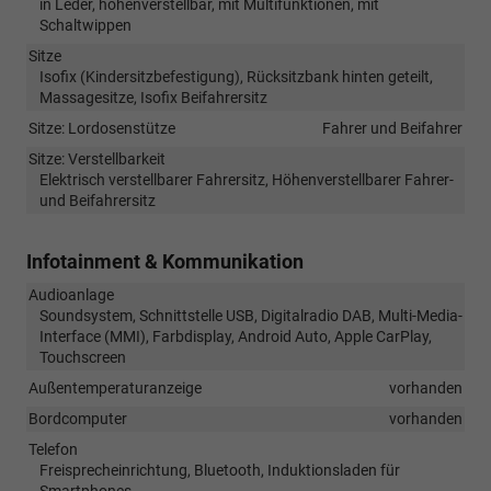
in Leder, höhenverstellbar, mit Multifunktionen, mit
Schaltwippen
Sitze
Isofix (Kindersitzbefestigung), Rücksitzbank hinten geteilt,
Massagesitze, Isofix Beifahrersitz
Sitze: Lordosenstütze
Fahrer und Beifahrer
Sitze: Verstellbarkeit
Elektrisch verstellbarer Fahrersitz, Höhenverstellbarer Fahrer-
und Beifahrersitz
Infotainment & Kommunikation
Audioanlage
Soundsystem, Schnittstelle USB, Digitalradio DAB, Multi-Media-
Interface (MMI), Farbdisplay, Android Auto, Apple CarPlay,
Touchscreen
Außentemperaturanzeige
vorhanden
Bordcomputer
vorhanden
Telefon
Freisprecheinrichtung, Bluetooth, Induktionsladen für
Smartphones