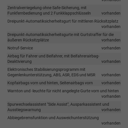
Zentralverriegelung ohne Safe-Sicherung, mit
Funkfernbedienung und 2 Funkklappschlüsseln
vorhanden
Dreipunkt-Automatiksicherheitsgurt für mittleren Rücksitzplatz
vorhanden
Dreipunkt-Automatiksicherheitsgurte mit Gurtstraffer für die
äußeren Rücksitzplätze
vorhanden
Notruf-Service
vorhanden
Airbag für Fahrer und Beifahrer, mit Beifahrerairbag-
Deaktivierung
vorhanden
Elektronisches Stabilisierungsprogramm mit
Gegenlenkunterstützung, ABS, ASR, EDS und MSR
vorhanden
Kopfairbags vorn und hinten, Seitenairbags vorn
vorhanden
Warnton und -leuchte für nicht angelegte Gurte vorn und hinten
vorhanden
Spurwechselassistent "Side Assist", Ausparkassistent und
Ausstiegswarnung
vorhanden
Abbiegebremsfunktion und Ausweichunterstützung
vorhanden