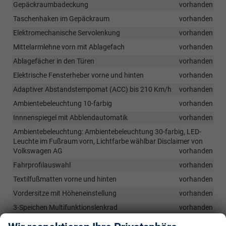
Gepäckraumbadeckung
vorhanden
Taschenhaken im Gepäckraum
vorhanden
Elektromechanische Servolenkung
vorhanden
Mittelarmlehne vorn mit Ablagefach
vorhanden
Ablagefächer in den Türen
vorhanden
Elektrische Fensterheber vorne und hinten
vorhanden
Adaptiver Abstandstempomat (ACC) bis 210 Km/h
vorhanden
Ambientebeleuchtung 10-farbig
vorhanden
Innnenspiegel mit Abblendautomatik
vorhanden
Ambientebeleuchtung: Ambientebeleuchtung 30-farbig, LED-
Leuchte im Fußraum vorn, Lichtfarbe wählbar Disclaimer von
Volkswagen AG
vorhanden
Fahrprofilauswahl
vorhanden
Textilfußmatten vorne und hinten
vorhanden
Vordersitze mit Höheneinstellung
vorhanden
3-Speichen Multifunktionslenkrad
vorhanden
Rücksitzbank ungeteilt, Lehne asymmetrisch geteilt umklappbar