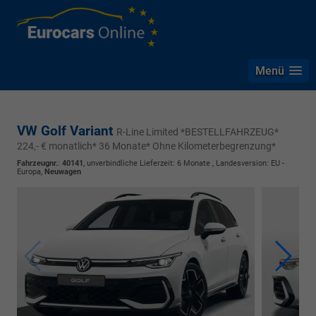
Menü
VW Golf Variant
R-Line Limited *BESTELLFAHRZEUG*
224,- € monatlich* 36 Monate* Ohne Kilometerbegrenzung*
Fahrzeugnr.
:
40141
, unverbindliche Lieferzeit:
6 Monate
, Landesversion: EU -
Europa,
Neuwagen