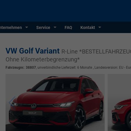
nternehmen
Service
FAQ
Kontakt
VW Golf Variant
R-Line *BESTELLFAHRZEUG*
Ohne Kilometerbegrenzung*
Fahrzeugnr.
:
38807
, unverbindliche Lieferzeit:
6 Monate
, Landesversion: EU - Eu