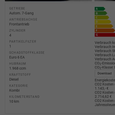
GETRIEBE
Autom. 7-Gang
ANTRIEBSACHSE
Frontantrieb
ZYLINDER
4
PARTIKELFILTER
Verbrauch ko
1
Verbrauch I
Verbrauch S
SCHADSTOFFKLASSE
Verbrauch L
Euro 6 EA
Verbrauch A
CO
-Emissio
HUBRAUM
2
CO
-Klasse:
1.968 ccm
2
Download
KRAFTSTOFF
Diesel
Energiekoste
CO2 Kosten 
KATEGORIE
1.143,- €
Kombi
CO2 Kosten 
2.714,62 €
KILOMETERSTAND
CO2 Kosten 
10 km
Jahressteuer