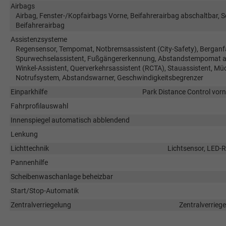
Airbags
Airbag, Fenster-/Kopfairbags Vorne, Beifahrerairbag abschaltbar, 
Beifahrerairbag
Assistenzsysteme
Regensensor, Tempomat, Notbremsassistent (City-Safety), Berganfa
Spurwechselassistent, Fußgängererkennung, Abstandstempomat ada
Winkel-Assistent, Querverkehrsassistent (RCTA), Stauassistent, Mü
Notrufsystem, Abstandswarner, Geschwindigkeitsbegrenzer
Einparkhilfe
Park Distance Control vorn
Fahrprofilauswahl
Innenspiegel automatisch abblendend
Lenkung
Lichttechnik
Lichtsensor, LED-R
Pannenhilfe
Scheibenwaschanlage beheizbar
Start/Stop-Automatik
Zentralverriegelung
Zentralverrieg