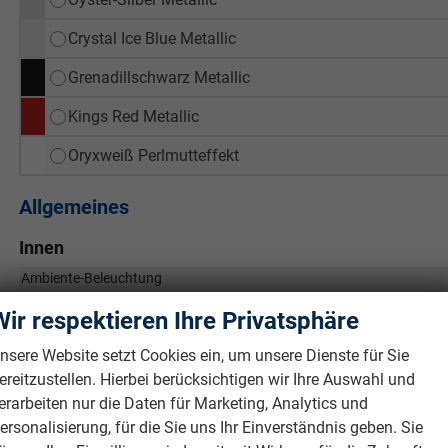
Crystal Ice Blue Metallic
Grenadillschwarz Metallic
Kings Red Metallic
Oryxweiß Perlmutteffekt
Allgemeines
Innen
Ambiente-Beleuchtung
Armlehnen
Wir respektieren Ihre Privatsphäre
Durchlademöglichkeit
nsere Website setzt Cookies ein, um unsere Dienste für Sie
Fensterheber
ereitzustellen. Hierbei berücksichtigen wir Ihre Auswahl und
Gepäckraumabtrennung
erarbeiten nur die Daten für Marketing, Analytics und
Klimatisierung
ersonalisierung, für die Sie uns Ihr Einverständnis geben. Sie
Laderaumabdeckung