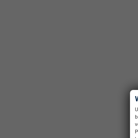
U
b
v
P