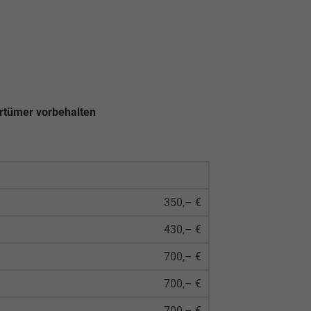
rrtümer vorbehalten
350,– €
430,– €
700,– €
700,– €
700,– €