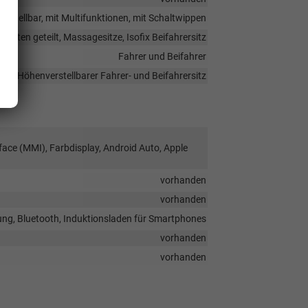
verstellbar, mit Multifunktionen, mit Schaltwippen
hinten geteilt, Massagesitze, Isofix Beifahrersitz
Fahrer und Beifahrer
sitz, Höhenverstellbarer Fahrer- und Beifahrersitz
face (MMI), Farbdisplay, Android Auto, Apple
vorhanden
vorhanden
ung, Bluetooth, Induktionsladen für Smartphones
vorhanden
vorhanden