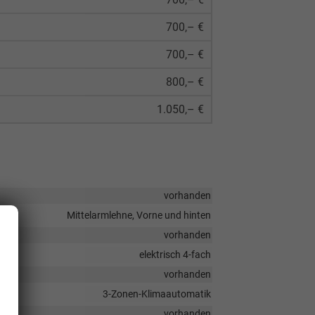
700,– €
700,– €
800,– €
1.050,– €
vorhanden
Mittelarmlehne, Vorne und hinten
vorhanden
elektrisch 4-fach
vorhanden
3-Zonen-Klimaautomatik
vorhanden