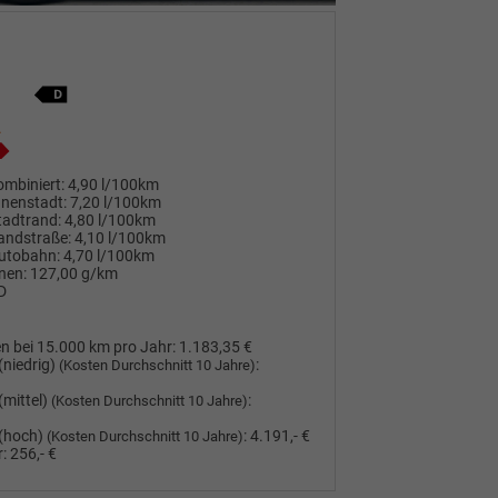
mbiniert:
4,90 l/100km
nnenstadt:
7,20 l/100km
tadtrand:
4,80 l/100km
andstraße:
4,10 l/100km
utobahn:
4,70 l/100km
nen:
127,00 g/km
D
n bei 15.000 km pro Jahr:
1.183,35 €
(niedrig)
:
(Kosten Durchschnitt 10 Jahre)
(mittel)
:
(Kosten Durchschnitt 10 Jahre)
(hoch)
:
4.191,- €
(Kosten Durchschnitt 10 Jahre)
:
256,- €