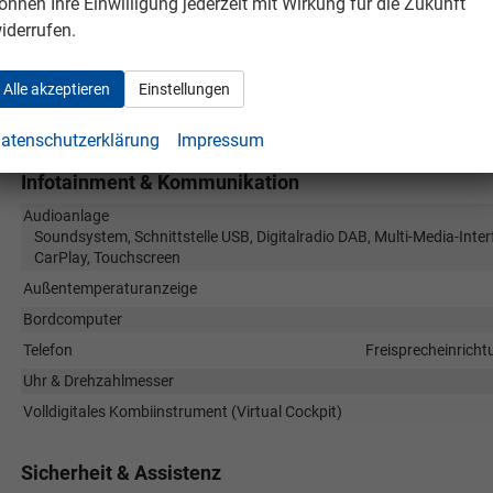
önnen Ihre Einwilligung jederzeit mit Wirkung für die Zukunft
iderrufen.
Lenkrad
in Leder, höhen
Sitze
Isofix (Kindersitzbefestigung), Rücksitzbank 
Alle akzeptieren
Einstellungen
Sitze: Lordosenstütze
Sitze: Verstellbarkeit
Elektrisch verstellbarer Fahrer
atenschutzerklärung
Impressum
Infotainment & Kommunikation
Audioanlage
Soundsystem, Schnittstelle USB, Digitalradio DAB, Multi-Media-Inter
CarPlay, Touchscreen
Außentemperaturanzeige
Bordcomputer
Telefon
Freisprecheinricht
Uhr & Drehzahlmesser
Volldigitales Kombiinstrument (Virtual Cockpit)
Sicherheit & Assistenz