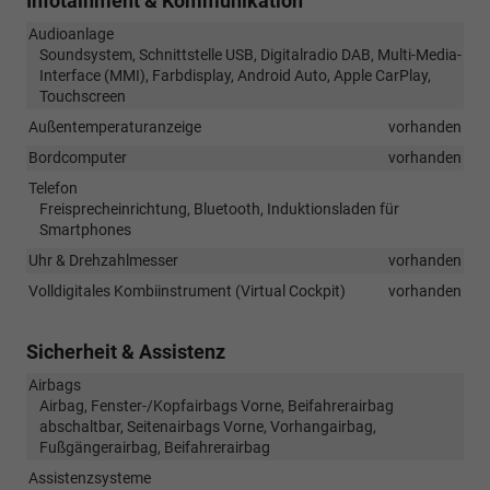
Infotainment & Kommunikation
Audioanlage
Soundsystem, Schnittstelle USB, Digitalradio DAB, Multi-Media-
Interface (MMI), Farbdisplay, Android Auto, Apple CarPlay,
Touchscreen
Außentemperaturanzeige
vorhanden
Bordcomputer
vorhanden
Telefon
Freisprecheinrichtung, Bluetooth, Induktionsladen für
Smartphones
Uhr & Drehzahlmesser
vorhanden
Volldigitales Kombiinstrument (Virtual Cockpit)
vorhanden
Sicherheit & Assistenz
Airbags
Airbag, Fenster-/Kopfairbags Vorne, Beifahrerairbag
abschaltbar, Seitenairbags Vorne, Vorhangairbag,
Fußgängerairbag, Beifahrerairbag
Assistenzsysteme