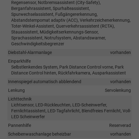
Regensensor, Notbremsassistent (City-Safety),
Berganfahrassistent, Spurhalteassistent,
Spurwechselassistent, Fußgängererkennung,
Abstandstempomat adaptiv (ACC), Verkehrzeichenerkennung,
Toter-Winkel-Assistent, Querverkehrsassistent (RCTA),
Stauassistent, Müdigkeitserkennungs-Sensor,
Sprachassistent, Notrufsystem, Abstandswarner,
Geschwindigkeitsbegrenzer
Diebstahl-Alarmanlage
vorhanden
Einparkhilfe
Selbstlenkendes System, Park Distance Control vorne, Park
Distance Control hinten, Rückfahrkamera, Ausparkassistent
Innenspiegel automatisch abblendend
vorhanden
Lenkung
Servolenkung
Lichttechnik
Lichtsensor, LED-Rückleuchten, LED-Scheinwerfer,
Fernlichtassistent, LED-Tagfahrlicht, Blendfreies Fernlicht, Voll-
LED Scheinwerfer
Pannenhilfe
Reserverad
Scheibenwaschanlage beheizbar
vorhanden