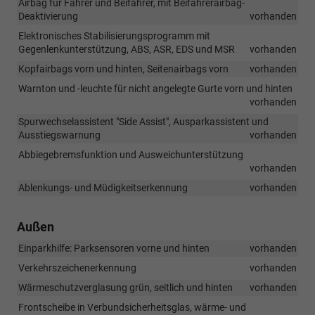
Airbag für Fahrer und Beifahrer, mit Beifahrerairbag-
Deaktivierung
vorhanden
Elektronisches Stabilisierungsprogramm mit
Gegenlenkunterstützung, ABS, ASR, EDS und MSR
vorhanden
Kopfairbags vorn und hinten, Seitenairbags vorn
vorhanden
Warnton und -leuchte für nicht angelegte Gurte vorn und hinten
vorhanden
Spurwechselassistent "Side Assist", Ausparkassistent und
Ausstiegswarnung
vorhanden
Abbiegebremsfunktion und Ausweichunterstützung
vorhanden
Ablenkungs- und Müdigkeitserkennung
vorhanden
Außen
Einparkhilfe: Parksensoren vorne und hinten
vorhanden
Verkehrszeichenerkennung
vorhanden
Wärmeschutzverglasung grün, seitlich und hinten
vorhanden
Frontscheibe in Verbundsicherheitsglas, wärme- und