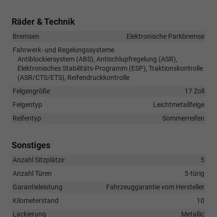
Räder & Technik
Bremsen
Elektronische Parkbremse
Fahrwerk- und Regelungssysteme
Antiblockiersystem (ABS), Antischlupfregelung (ASR),
Elektronisches Stabilitäts-Programm (ESP), Traktionskontrolle
(ASR/CTS/ETS), Reifendruckkontrolle
Felgengröße
17 Zoll
Felgentyp
Leichtmetallfelge
Reifentyp
Sommerreifen
Sonstiges
Anzahl Sitzplätze
5
Anzahl Türen
5-türig
Garantieleistung
Fahrzeuggarantie vom Hersteller
Kilometerstand
10
Lackierung
Metallic