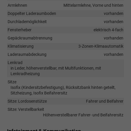
Armlehnen
Mittelarmlehne, Vorne und hinten
Doppelter Laderaumboden
vorhanden
Durchlademöglichkeit
vorhanden
Fensterheber
elektrisch 4-fach
Gepäckraumabtrennung
vorhanden
Klimatisierung
3-Zonen-Klimaautomatik
Laderaumabdeckung
vorhanden
Lenkrad
in Leder, höhenverstellbar, mit Multifunktionen, mit
Lenkradheizung
Sitze
Isofix (Kindersitzbefestigung), Rücksitzbank hinten geteilt,
Sitzheizung, Isofix Beifahrersitz
Sitze: Lordosenstütze
Fahrer und Beifahrer
Sitze: Verstellbarkeit
Höhenverstellbarer Fahrer- und Beifahrersitz