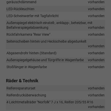
geräuschdämmend
vorhanden
LED-Rückleuchten
vorhanden
LED-Scheinwerfer mit Tagfahrlicht
vorhanden
Außenspiegel elektrisch einstell-, anklapp-, beheizbar, mit
Beifahrerspiegelabsenkung
vorhanden
Rückfahrkamera "Rear View"
vorhanden
Seitenscheiben hinten und Heckscheibe abgedunkelt
vorhanden
Abgasendrohr hinten (Standard)
vorhanden
Außenspiegelgehäuse und Türgriffe in Wagenfarbe
vorhanden
Stoßfänger in Wagenfarbe
vorhanden
Räder & Technik
Reifenreparaturset
vorhanden
Reifendrucküberwachung
vorhanden
4 Leichtmetallräder "Norfolk" 7 J x 16, Reifen 205/55 R16
vorhanden