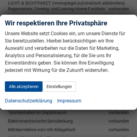
LICHT- & SICHT-PAKET: Innenspiegel automatisch abblendend,
Regensensor, Coming- und Leaving-Home-Funktion
vorhanden
Wir respektieren Ihre Privatsphäre
Innen
Unsere Website setzt Cookies ein, um unsere Dienste für
2 LED-Leseleuchten vorn und 2 hinten
vorhanden
Sie bereitzustellen. Hierbei berücksichtigen wir Ihre
Geschwindigkeitsbegrenzer mit vorausschauender Regelung
Auswahl und verarbeiten nur die Daten für Marketing,
vorhanden
Analytics und Personalisierung, für die Sie uns Ihr
Klimaanlage Climatronic
vorhanden
Einverständnis geben. Sie können Ihre Einwilligung
Schlüsselloses Startsystem Keyless Start ohne Safe-Sicherung
jederzeit mit Wirkung für die Zukunft widerrufen.
vorhanden
Fahrlichtschaltung automatisch, mit LED-Tagfahrlicht sowie
Alle akzeptieren
Einstellungen
Begrüßungs- und Verabschiedungslicht
vorhanden
Gepäckraumbeleuchtung
vorhanden
Datenschutzerklärung
Impressum
Gepäckraumbadeckung
vorhanden
Taschenhaken im Gepäckraum
vorhanden
Elektromechanische Servolenkung
vorhanden
Mittelarmlehne vorn mit Ablagefach
vorhanden