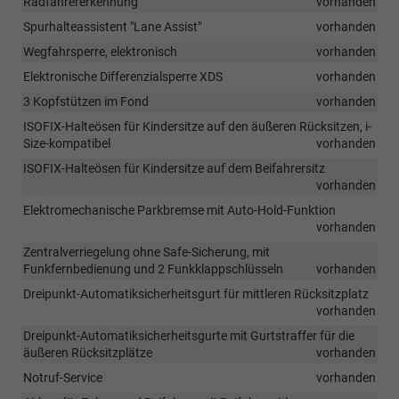
Radfahrererkennung
vorhanden
Spurhalteassistent "Lane Assist"
vorhanden
Wegfahrsperre, elektronisch
vorhanden
Elektronische Differenzialsperre XDS
vorhanden
3 Kopfstützen im Fond
vorhanden
ISOFIX-Halteösen für Kindersitze auf den äußeren Rücksitzen, i-
Size-kompatibel
vorhanden
ISOFIX-Halteösen für Kindersitze auf dem Beifahrersitz
vorhanden
Elektromechanische Parkbremse mit Auto-Hold-Funktion
vorhanden
Zentralverriegelung ohne Safe-Sicherung, mit
Funkfernbedienung und 2 Funkklappschlüsseln
vorhanden
Dreipunkt-Automatiksicherheitsgurt für mittleren Rücksitzplatz
vorhanden
Dreipunkt-Automatiksicherheitsgurte mit Gurtstraffer für die
äußeren Rücksitzplätze
vorhanden
Notruf-Service
vorhanden