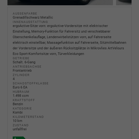
AUSSENFARBE
Grenadillschwarz Metallic
INNENAUSSTATTUNG
ergoActive-Sitze vorn: ergoActive-Vordersitze mit elektrischer
Einstellung, Memory-Funktion für Fahrersitz und verschiebbarer
Oberschenkelauflage, Lendenwirbelstützen vorn, auf Fahrerseite
elektrisch einstellbar, Massagefunktion auf Fahrerseite, Sitzmittelbahnen
der Vordersitze und der äußeren Rücksitzplätze in Mikrovlies ArtVelours
Eco Sport-Komfortsitze vorn, Türverkleidungen
GETRIEBE
Schalt. 6-Gang
ANTRIEBSACHSE
Frontantrieb
ZYLINDER
4
SCHADSTOFFKLASSE
Euro 6 EA
HUBRAUM
1.498 ccm
KRAFTSTOFF
Benzin
KATEGORIE
Kombi
KILOMETERSTAND
10 km
ZUSTAND
unfallfrei