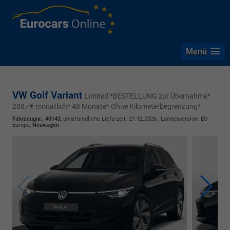
Menü
VW Golf Variant
Limited *BESTELLUNG zur Übernahme*
200,- € monatlich* 48 Monate* Ohne Kilometerbegrenzung*
Fahrzeugnr.
:
40142
, unverbindliche Lieferzeit:
21.12.2026
, Landesversion: EU -
Europa,
Neuwagen