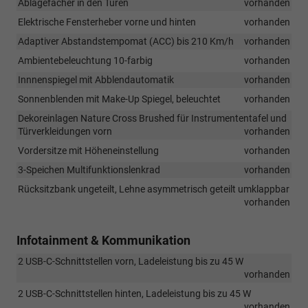
Ablagefächer in den Türen
vorhanden
Elektrische Fensterheber vorne und hinten
vorhanden
Adaptiver Abstandstempomat (ACC) bis 210 Km/h
vorhanden
Ambientebeleuchtung 10-farbig
vorhanden
Innnenspiegel mit Abblendautomatik
vorhanden
Sonnenblenden mit Make-Up Spiegel, beleuchtet
vorhanden
Dekoreinlagen Nature Cross Brushed für Instrumententafel und
Türverkleidungen vorn
vorhanden
Vordersitze mit Höheneinstellung
vorhanden
3-Speichen Multifunktionslenkrad
vorhanden
Rücksitzbank ungeteilt, Lehne asymmetrisch geteilt umklappbar
vorhanden
Infotainment & Kommunikation
2 USB-C-Schnittstellen vorn, Ladeleistung bis zu 45 W
vorhanden
2 USB-C-Schnittstellen hinten, Ladeleistung bis zu 45 W
vorhanden