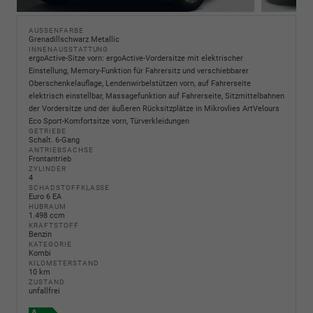
AUSSENFARBE
Grenadillschwarz Metallic
INNENAUSSTATTUNG
ergoActive-Sitze vorn: ergoActive-Vordersitze mit elektrischer
Einstellung, Memory-Funktion für Fahrersitz und verschiebbarer
Oberschenkelauflage, Lendenwirbelstützen vorn, auf Fahrerseite
elektrisch einstellbar, Massagefunktion auf Fahrerseite, Sitzmittelbahnen
der Vordersitze und der äußeren Rücksitzplätze in Mikrovlies ArtVelours
Eco Sport-Komfortsitze vorn, Türverkleidungen
GETRIEBE
Schalt. 6-Gang
ANTRIEBSACHSE
Frontantrieb
ZYLINDER
4
SCHADSTOFFKLASSE
Euro 6 EA
HUBRAUM
1.498 ccm
KRAFTSTOFF
Benzin
KATEGORIE
Kombi
KILOMETERSTAND
10 km
ZUSTAND
unfallfrei