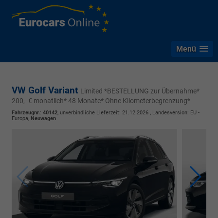
Menü
VW Golf Variant
Limited *BESTELLUNG zur Übernahme*
200,- € monatlich* 48 Monate* Ohne Kilometerbegrenzung*
Fahrzeugnr.
:
40142
, unverbindliche Lieferzeit:
21.12.2026
, Landesversion: EU -
Europa,
Neuwagen