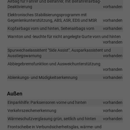
Airbag für Fahrer und Beifahrer, mit Beifahrerairbag-
Deaktivierung
vorhanden
Elektronisches Stabilisierungsprogramm mit
Gegenlenkunterstützung, ABS, ASR, EDS und MSR
vorhanden
Kopfairbags vorn und hinten, Seitenairbags vorn
vorhanden
Warnton und -leuchte für nicht angelegte Gurte vorn und hinten
vorhanden
Spurwechselassistent "Side Assist", Ausparkassistent und
Ausstiegswarnung
vorhanden
Abbiegebremsfunktion und Ausweichunterstützung
vorhanden
Ablenkungs- und Müdigkeitserkennung
vorhanden
Außen
Einparkhilfe: Parksensoren vorne und hinten
vorhanden
Verkehrszeichenerkennung
vorhanden
Wärmeschutzverglasung grün, seitlich und hinten
vorhanden
Frontscheibe in Verbundsicherheitsglas, wärme- und