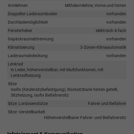
Armlehnen
Mittelarmlehne, Vorne und hinten
Doppelter Laderaumboden
vorhanden
Durchlademöglichkeit
vorhanden
Fensterheber
elektrisch 4-fach
Gepäckraumabtrennung
vorhanden
Klimatisierung
3-Zonen-Klimaautomatik
Laderaumabdeckung
vorhanden
Lenkrad
in Leder, höhenverstellbar, mit Multifunktionen, mit
Lenkradheizung
Sitze
Isofix (Kindersitzbefestigung), Rücksitzbank hinten geteilt,
Sitzheizung, Isofix Beifahrersitz
Sitze: Lordosenstütze
Fahrer und Beifahrer
Sitze: Verstellbarkeit
Höhenverstellbarer Fahrer- und Beifahrersitz