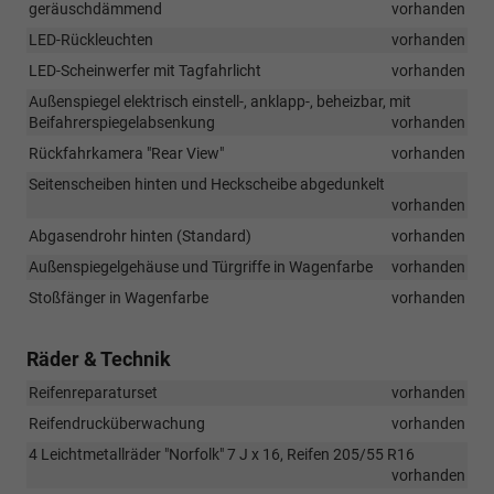
geräuschdämmend
vorhanden
LED-Rückleuchten
vorhanden
LED-Scheinwerfer mit Tagfahrlicht
vorhanden
Außenspiegel elektrisch einstell-, anklapp-, beheizbar, mit
Beifahrerspiegelabsenkung
vorhanden
Rückfahrkamera "Rear View"
vorhanden
Seitenscheiben hinten und Heckscheibe abgedunkelt
vorhanden
Abgasendrohr hinten (Standard)
vorhanden
Außenspiegelgehäuse und Türgriffe in Wagenfarbe
vorhanden
Stoßfänger in Wagenfarbe
vorhanden
Räder & Technik
Reifenreparaturset
vorhanden
Reifendrucküberwachung
vorhanden
4 Leichtmetallräder "Norfolk" 7 J x 16, Reifen 205/55 R16
vorhanden