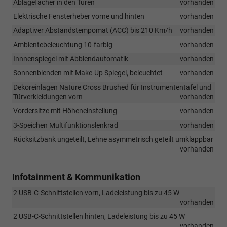
Ablagefächer in den Türen
vorhanden
Elektrische Fensterheber vorne und hinten
vorhanden
Adaptiver Abstandstempomat (ACC) bis 210 Km/h
vorhanden
Ambientebeleuchtung 10-farbig
vorhanden
Innnenspiegel mit Abblendautomatik
vorhanden
Sonnenblenden mit Make-Up Spiegel, beleuchtet
vorhanden
Dekoreinlagen Nature Cross Brushed für Instrumententafel und
Türverkleidungen vorn
vorhanden
Vordersitze mit Höheneinstellung
vorhanden
3-Speichen Multifunktionslenkrad
vorhanden
Rücksitzbank ungeteilt, Lehne asymmetrisch geteilt umklappbar
vorhanden
Infotainment & Kommunikation
2 USB-C-Schnittstellen vorn, Ladeleistung bis zu 45 W
vorhanden
2 USB-C-Schnittstellen hinten, Ladeleistung bis zu 45 W
vorhanden