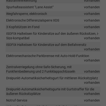
Radfahrererkennung
vorhanden
Spurhalteassistent "Lane Assist"
vorhanden
Wegfahrsperre, elektronisch
vorhanden
Elektronische Differenzialsperre XDS
vorhanden
3 Kopfstützen im Fond
vorhanden
ISOFIX-Halteösen für Kindersitze auf den äußeren Rücksitzen, i-
Size-kompatibel
vorhanden
ISOFIX-Halteösen für Kindersitze auf dem Beifahrersitz
vorhanden
Elektromechanische Parkbremse mit Auto-Hold-Funktion
vorhanden
Zentralverriegelung ohne Safe-Sicherung, mit
Funkfernbedienung und 2 Funkklappschlüsseln
vorhanden
Dreipunkt-Automatiksicherheitsgurt für mittleren Rücksitzplatz
vorhanden
Dreipunkt-Automatiksicherheitsgurte mit Gurtstraffer für die
äußeren Rücksitzplätze
vorhanden
Notruf-Service
vorhanden