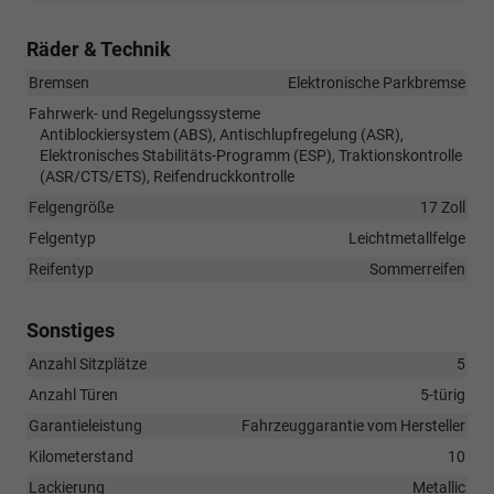
Räder & Technik
Bremsen
Elektronische Parkbremse
Fahrwerk- und Regelungssysteme
Antiblockiersystem (ABS), Antischlupfregelung (ASR),
Elektronisches Stabilitäts-Programm (ESP), Traktionskontrolle
(ASR/CTS/ETS), Reifendruckkontrolle
Felgengröße
17 Zoll
Felgentyp
Leichtmetallfelge
Reifentyp
Sommerreifen
Sonstiges
Anzahl Sitzplätze
5
Anzahl Türen
5-türig
Garantieleistung
Fahrzeuggarantie vom Hersteller
Kilometerstand
10
Lackierung
Metallic