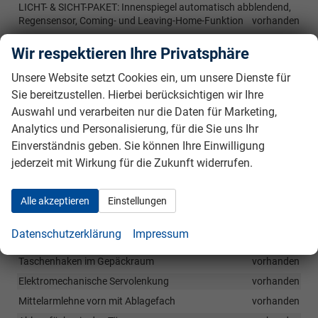
LICHT- & SICHT-PAKET: Innenspiegel automatisch abblendend,
Regensensor, Coming- und Leaving-Home-Funktion
vorhanden
Wir respektieren Ihre Privatsphäre
Innen
Unsere Website setzt Cookies ein, um unsere Dienste für
2 LED-Leseleuchten vorn und 2 hinten
vorhanden
Sie bereitzustellen. Hierbei berücksichtigen wir Ihre
Geschwindigkeitsbegrenzer mit vorausschauender Regelung
Auswahl und verarbeiten nur die Daten für Marketing,
vorhanden
Analytics und Personalisierung, für die Sie uns Ihr
Klimaanlage Climatronic
vorhanden
Einverständnis geben. Sie können Ihre Einwilligung
Schlüsselloses Startsystem Keyless Start ohne Safe-Sicherung
jederzeit mit Wirkung für die Zukunft widerrufen.
vorhanden
Fahrlichtschaltung automatisch, mit LED-Tagfahrlicht sowie
Alle akzeptieren
Einstellungen
Begrüßungs- und Verabschiedungslicht
vorhanden
Gepäckraumbeleuchtung
vorhanden
Datenschutzerklärung
Impressum
Gepäckraumbadeckung
vorhanden
Taschenhaken im Gepäckraum
vorhanden
Elektromechanische Servolenkung
vorhanden
Mittelarmlehne vorn mit Ablagefach
vorhanden