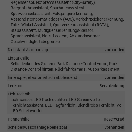
Regensensor, Notbremsassistent (City-Safety),
Berganfahrassistent, Spurhalteassistent,
Spurwechselassistent, Fußgängererkennung,
Abstandstempomat adaptiv (ACC), Verkehrzeichenerkennung,
Toter-Winkel-Assistent, Querverkehrsassistent (RCTA),
Stauassistent, Müdigkeitserkennungs-Sensor,
Sprachassistent, Notrufsystem, Abstandswarner,
Geschwindigkeitsbegrenzer
Diebstahl-Alarmanlage
vorhanden
Einparkhilfe
Selbstlenkendes System, Park Distance Control vorne, Park
Distance Control hinten, Rückfahrkamera, Ausparkassistent
Innenspiegel automatisch abblendend
vorhanden
Lenkung
Servolenkung
Lichttechnik
Lichtsensor, LED-Rückleuchten, LED-Scheinwerfer,
Fernlichtassistent, LED-Tagfahrlicht, Blendfreies Fernlicht, Voll-
LED Scheinwerfer
Pannenhilfe
Reserverad
Scheibenwaschanlage beheizbar
vorhanden