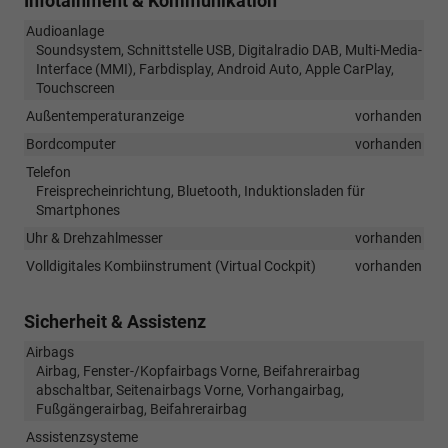
Infotainment & Kommunikation
Audioanlage
Soundsystem, Schnittstelle USB, Digitalradio DAB, Multi-Media-
Interface (MMI), Farbdisplay, Android Auto, Apple CarPlay,
Touchscreen
Außentemperaturanzeige
vorhanden
Bordcomputer
vorhanden
Telefon
Freisprecheinrichtung, Bluetooth, Induktionsladen für
Smartphones
Uhr & Drehzahlmesser
vorhanden
Volldigitales Kombiinstrument (Virtual Cockpit)
vorhanden
Sicherheit & Assistenz
Airbags
Airbag, Fenster-/Kopfairbags Vorne, Beifahrerairbag
abschaltbar, Seitenairbags Vorne, Vorhangairbag,
Fußgängerairbag, Beifahrerairbag
Assistenzsysteme