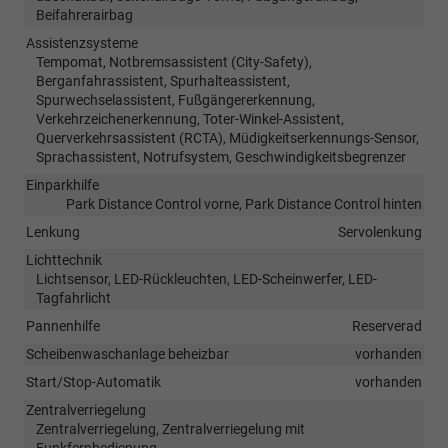
Beifahrerairbag
Assistenzsysteme
Tempomat, Notbremsassistent (City-Safety),
Berganfahrassistent, Spurhalteassistent,
Spurwechselassistent, Fußgängererkennung,
Verkehrzeichenerkennung, Toter-Winkel-Assistent,
Querverkehrsassistent (RCTA), Müdigkeitserkennungs-Sensor,
Sprachassistent, Notrufsystem, Geschwindigkeitsbegrenzer
Einparkhilfe
Park Distance Control vorne, Park Distance Control hinten
Lenkung
Servolenkung
Lichttechnik
Lichtsensor, LED-Rückleuchten, LED-Scheinwerfer, LED-
Tagfahrlicht
Pannenhilfe
Reserverad
Scheibenwaschanlage beheizbar
vorhanden
Start/Stop-Automatik
vorhanden
Zentralverriegelung
Zentralverriegelung, Zentralverriegelung mit
Funkfernbedienung