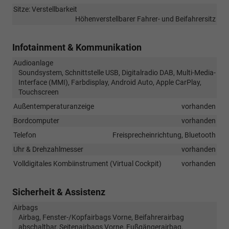
Sitze: Verstellbarkeit
Höhenverstellbarer Fahrer- und Beifahrersitz
Infotainment & Kommunikation
Audioanlage
Soundsystem, Schnittstelle USB, Digitalradio DAB, Multi-Media-
Interface (MMI), Farbdisplay, Android Auto, Apple CarPlay,
Touchscreen
Außentemperaturanzeige
vorhanden
Bordcomputer
vorhanden
Telefon
Freisprecheinrichtung, Bluetooth
Uhr & Drehzahlmesser
vorhanden
Volldigitales Kombiinstrument (Virtual Cockpit)
vorhanden
Sicherheit & Assistenz
Airbags
Airbag, Fenster-/Kopfairbags Vorne, Beifahrerairbag
abschaltbar, Seitenairbags Vorne, Fußgängerairbag,