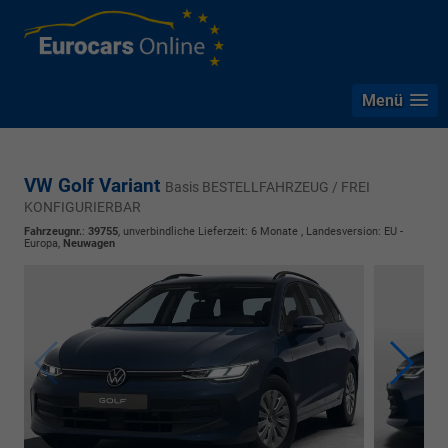
Menü
VW Golf Variant
Basis BESTELLFAHRZEUG / FREI
KONFIGURIERBAR
Fahrzeugnr.
:
39755
, unverbindliche Lieferzeit:
6 Monate
, Landesversion: EU -
Europa,
Neuwagen