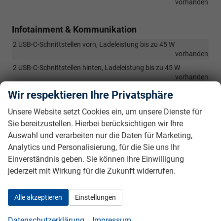
vorhanden
Infotainment & Kommunikation
2 USB-C-Schnittstellen vorn, Ladeleistung bis zu 45 W
vorhanden
2 USB-C-Schnittstellen hinten, Ladeleistung bis zu 45 W
vorhanden
6+1 Lautsprecher
vorhanden
Wir respektieren Ihre Privatsphäre
App-Connect Wireless: Apple CarPlay und Android Auto
Unsere Website setzt Cookies ein, um unsere Dienste für
vorhanden
Sie bereitzustellen. Hierbei berücksichtigen wir Ihre
Digital Cockpit
vorhanden
Auswahl und verarbeiten nur die Daten für Marketing,
Digitaler Radioempfang DAB+
vorhanden
Analytics und Personalisierung, für die Sie uns Ihr
Telefonschnittstelle mit Bluetooth-Freisprecheinrichtung
Einverständnis geben. Sie können Ihre Einwilligung
vorhanden
jederzeit mit Wirkung für die Zukunft widerrufen.
10,3 Infotainment-System mit Touchdisplay
vorhanden
12-V-Steckdose im Gepäckraum
vorhanden
Alle akzeptieren
Einstellungen
Nichtraucherausführung: Ablagefach und 12-V-Steckdose vorn
vorhanden
Datenschutzerklärung
Impressum