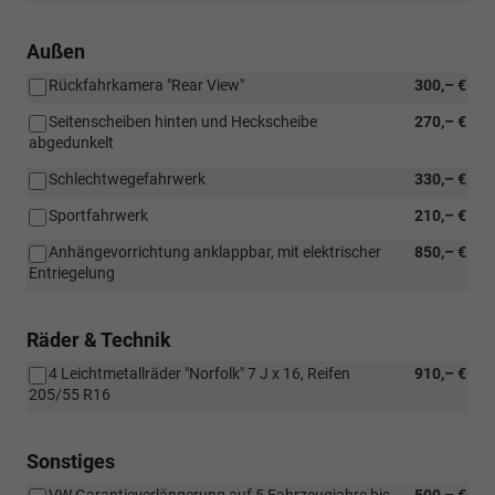
Außen
Rückfahrkamera "Rear View"
300,– €
Seitenscheiben hinten und Heckscheibe
270,– €
abgedunkelt
Schlechtwegefahrwerk
330,– €
Sportfahrwerk
210,– €
Anhängevorrichtung anklappbar, mit elektrischer
850,– €
Entriegelung
Räder & Technik
4 Leichtmetallräder "Norfolk" 7 J x 16, Reifen
910,– €
205/55 R16
Sonstiges
VW Garantieverlängerung auf 5 Fahrzeugjahre bis
500,– €