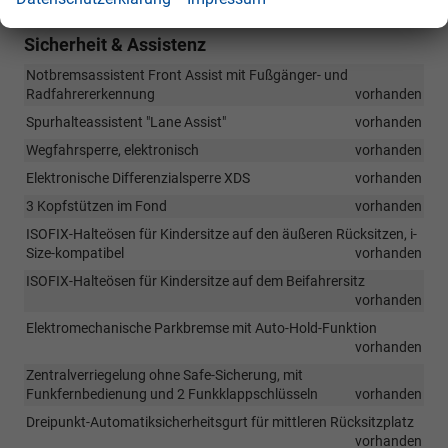
Sicherheit & Assistenz
Notbremsassistent Front Assist mit Fußgänger- und
Radfahrererkennung
vorhanden
Spurhalteassistent "Lane Assist"
vorhanden
Wegfahrsperre, elektronisch
vorhanden
Elektronische Differenzialsperre XDS
vorhanden
3 Kopfstützen im Fond
vorhanden
ISOFIX-Halteösen für Kindersitze auf den äußeren Rücksitzen, i-
Size-kompatibel
vorhanden
ISOFIX-Halteösen für Kindersitze auf dem Beifahrersitz
vorhanden
Elektromechanische Parkbremse mit Auto-Hold-Funktion
vorhanden
Zentralverriegelung ohne Safe-Sicherung, mit
Funkfernbedienung und 2 Funkklappschlüsseln
vorhanden
Dreipunkt-Automatiksicherheitsgurt für mittleren Rücksitzplatz
vorhanden