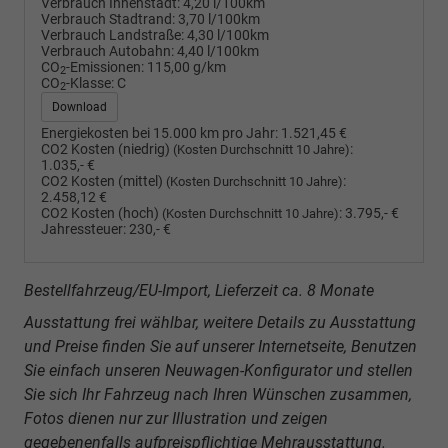
Verbrauch Innenstadt:
4,20 l/100km
Verbrauch Stadtrand:
3,70 l/100km
Verbrauch Landstraße:
4,30 l/100km
Verbrauch Autobahn:
4,40 l/100km
CO
-Emissionen:
115,00 g/km
2
CO
-Klasse:
C
2
Download
Energiekosten bei 15.000 km pro Jahr:
1.521,45 €
CO2 Kosten (niedrig)
:
(Kosten Durchschnitt 10 Jahre)
1.035,- €
CO2 Kosten (mittel)
:
(Kosten Durchschnitt 10 Jahre)
2.458,12 €
CO2 Kosten (hoch)
:
3.795,- €
(Kosten Durchschnitt 10 Jahre)
Jahressteuer:
230,- €
Bestellfahrzeug/EU-Import, Lieferzeit ca. 8 Monate
Ausstattung frei wählbar, weitere Details zu Ausstattung
und Preise finden Sie auf unserer Internetseite, Benutzen
Sie einfach unseren Neuwagen-Konfigurator und stellen
Sie sich Ihr Fahrzeug nach Ihren Wünschen zusammen,
Fotos dienen nur zur Illustration und zeigen
gegebenenfalls aufpreispflichtige Mehrausstattung.