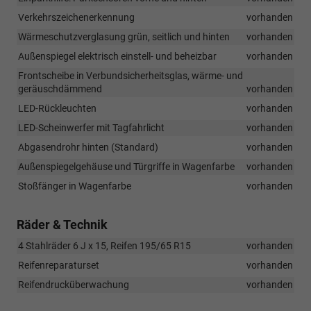
Verkehrszeichenerkennung
vorhanden
Wärmeschutzverglasung grün, seitlich und hinten
vorhanden
Außenspiegel elektrisch einstell- und beheizbar
vorhanden
Frontscheibe in Verbundsicherheitsglas, wärme- und
geräuschdämmend
vorhanden
LED-Rückleuchten
vorhanden
LED-Scheinwerfer mit Tagfahrlicht
vorhanden
Abgasendrohr hinten (Standard)
vorhanden
Außenspiegelgehäuse und Türgriffe in Wagenfarbe
vorhanden
Stoßfänger in Wagenfarbe
vorhanden
Räder & Technik
4 Stahlräder 6 J x 15, Reifen 195/65 R15
vorhanden
Reifenreparaturset
vorhanden
Reifendrucküberwachung
vorhanden