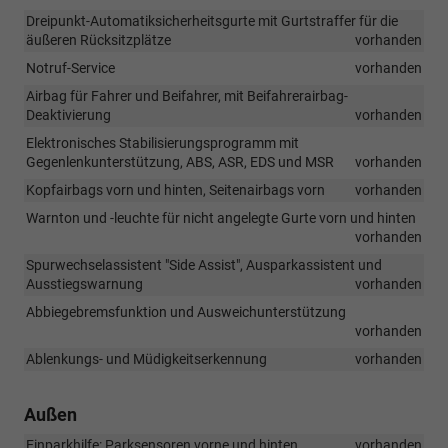
Dreipunkt-Automatiksicherheitsgurte mit Gurtstraffer für die
äußeren Rücksitzplätze
vorhanden
Notruf-Service
vorhanden
Airbag für Fahrer und Beifahrer, mit Beifahrerairbag-
Deaktivierung
vorhanden
Elektronisches Stabilisierungsprogramm mit
Gegenlenkunterstützung, ABS, ASR, EDS und MSR
vorhanden
Kopfairbags vorn und hinten, Seitenairbags vorn
vorhanden
Warnton und -leuchte für nicht angelegte Gurte vorn und hinten
vorhanden
Spurwechselassistent "Side Assist", Ausparkassistent und
Ausstiegswarnung
vorhanden
Abbiegebremsfunktion und Ausweichunterstützung
vorhanden
Ablenkungs- und Müdigkeitserkennung
vorhanden
Außen
Einparkhilfe: Parksensoren vorne und hinten
vorhanden