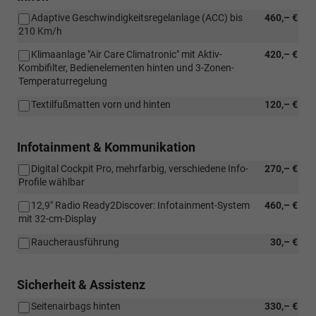
Adaptive Geschwindigkeitsregelanlage (ACC) bis
460,– €
210 Km/h
Klimaanlage "Air Care Climatronic" mit Aktiv-
420,– €
Kombifilter, Bedienelementen hinten und 3-Zonen-
Temperaturregelung
Textilfußmatten vorn und hinten
120,– €
Infotainment & Kommunikation
Digital Cockpit Pro, mehrfarbig, verschiedene Info-
270,– €
Profile wählbar
12,9" Radio Ready2Discover: Infotainment-System
460,– €
mit 32-cm-Display
Raucherausführung
30,– €
Sicherheit & Assistenz
Seitenairbags hinten
330,– €