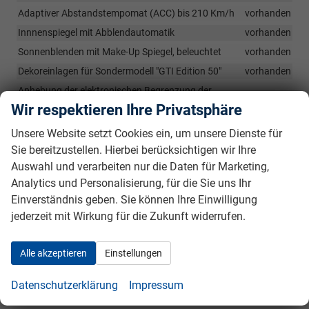
Adaptiver Abstandstempomat (ACC) bis 210 Km/h
vorhanden
Innnenspiegel mit Abblendautomatik
vorhanden
Sonnenblenden mit Make-Up Spiegel, beleuchtet
vorhanden
Dekoreinlagen für Sondermodell "GTI Edition 50"
vorhanden
Anhebung der elektronischen Begrenzung der
Höchstgeschwindigkeit
vorhanden
Wir respektieren Ihre Privatsphäre
Klimaanlage "Air Care Climatronic" mit Aktiv-Kombifilter,
Unsere Website setzt Cookies ein, um unsere Dienste für
Bedienelementen hinten und 3-Zonen-Temperaturregelung
Sie bereitzustellen. Hierbei berücksichtigen wir Ihre
vorhanden
Auswahl und verarbeiten nur die Daten für Marketing,
Ambientebeleuchtung: Ambientebeleuchtung 30-farbig, LED-
Leuchte im Fußraum vorn, Lichtfarbe wählbar Disclaimer von
Analytics und Personalisierung, für die Sie uns Ihr
Volkswagen AG
vorhanden
Einverständnis geben. Sie können Ihre Einwilligung
Schalthebelknopf/-Griff in Alu
vorhanden
jederzeit mit Wirkung für die Zukunft widerrufen.
Chrom-Applikationen an Spiegeleinstell- und
Fensterheberschaltern, Chromleisten an den Auströmern
Alle akzeptieren
Einstellungen
vorhanden
LED-Leuchte im Fußraum vorn, Lichtfarbe wählbar
vorhanden
Datenschutzerklärung
Impressum
Pedale in Edelstahl gebürstet
vorhanden