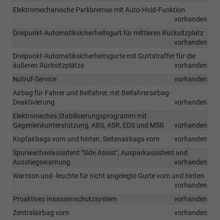
Elektromechanische Parkbremse mit Auto-Hold-Funktion
vorhanden
Dreipunkt-Automatiksicherheitsgurt für mittleren Rücksitzplatz
vorhanden
Dreipunkt-Automatiksicherheitsgurte mit Gurtstraffer für die
äußeren Rücksitzplätze
vorhanden
Notruf-Service
vorhanden
Airbag für Fahrer und Beifahrer, mit Beifahrerairbag-
Deaktivierung
vorhanden
Elektronisches Stabilisierungsprogramm mit
Gegenlenkunterstützung, ABS, ASR, EDS und MSR
vorhanden
Kopfairbags vorn und hinten, Seitenairbags vorn
vorhanden
Spurwechselassistent "Side Assist", Ausparkassistent und
Ausstiegswarnung
vorhanden
Warnton und -leuchte für nicht angelegte Gurte vorn und hinten
vorhanden
Proaktives Insassenschutzsystem
vorhanden
Zentralairbag vorn
vorhanden