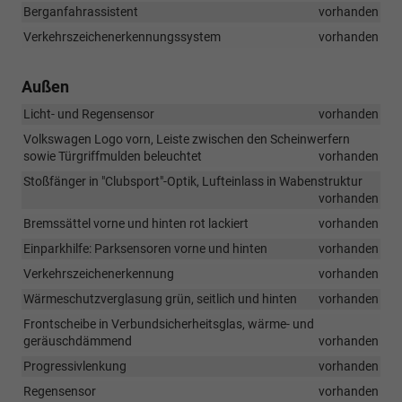
Berganfahrassistent
vorhanden
Verkehrszeichenerkennungssystem
vorhanden
Außen
Licht- und Regensensor
vorhanden
Volkswagen Logo vorn, Leiste zwischen den Scheinwerfern
sowie Türgriffmulden beleuchtet
vorhanden
Stoßfänger in "Clubsport"-Optik, Lufteinlass in Wabenstruktur
vorhanden
Bremssättel vorne und hinten rot lackiert
vorhanden
Einparkhilfe: Parksensoren vorne und hinten
vorhanden
Verkehrszeichenerkennung
vorhanden
Wärmeschutzverglasung grün, seitlich und hinten
vorhanden
Frontscheibe in Verbundsicherheitsglas, wärme- und
geräuschdämmend
vorhanden
Progressivlenkung
vorhanden
Regensensor
vorhanden