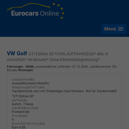
Menü
VW Golf
GTI Edition 50 *VORLAUFFAHRZEUG* 486,-€
monatlich* 36 Monate* Ohne Kilometerbegrenzung*
Fahrzeugnr.
:
40686
, unverbindliche Lieferzeit:
21.12.2026
, Landesversion: EU -
Europa,
Neuwagen
AUSSENFARBE
Grenadillschwarz Metallic
INNENAUSSTATTUNG
Top-Sportsitze vorn mit Sitzbezügen Soul-Schwarz - Rot für Sondermodell
"GTI Edition 50"
GETRIEBE
Autom. 7-Gang
ANTRIEBSACHSE
Frontantrieb
ZYLINDER
4
SCHADSTOFFKLASSE
Euro 6 EB