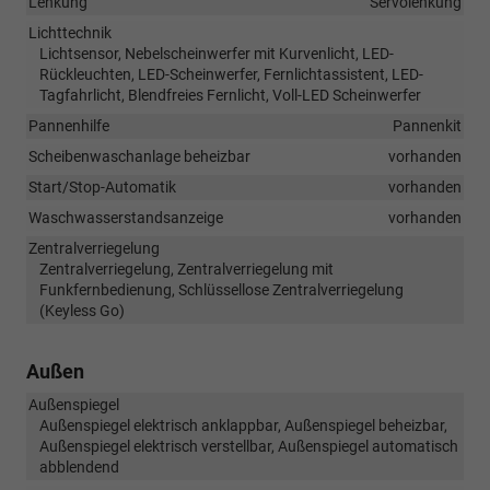
Lenkung
Servolenkung
Lichttechnik
Lichtsensor, Nebelscheinwerfer mit Kurvenlicht, LED-
Rückleuchten, LED-Scheinwerfer, Fernlichtassistent, LED-
Tagfahrlicht, Blendfreies Fernlicht, Voll-LED Scheinwerfer
Pannenhilfe
Pannenkit
Scheibenwaschanlage beheizbar
vorhanden
Start/Stop-Automatik
vorhanden
Waschwasserstandsanzeige
vorhanden
Zentralverriegelung
Zentralverriegelung, Zentralverriegelung mit
Funkfernbedienung, Schlüssellose Zentralverriegelung
(Keyless Go)
Außen
Außenspiegel
Außenspiegel elektrisch anklappbar, Außenspiegel beheizbar,
Außenspiegel elektrisch verstellbar, Außenspiegel automatisch
abblendend