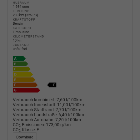
HUBRAUM
1.984 ccm
LEISTUNG
239 kW (325 PS)
KRAFTSTOFF
Benzin
KATEGORIE
Limousine
KILOMETERSTAND
10 km
ZUSTAND
unfallfrei
Verbrauch kombiniert:
7,60 l/100km
Verbrauch Innenstadt:
11,00 l/100km
Verbrauch Stadtrand:
7,70 l/100km
Verbrauch Landstraße:
6,40 l/100km
Verbrauch Autobahn:
7,20 l/100km
CO
-Emissionen:
173,00 g/km
2
CO
-Klasse:
F
2
Download