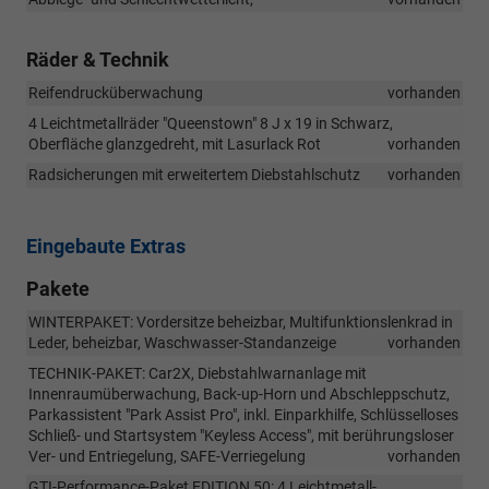
Räder & Technik
Reifendrucküberwachung
vorhanden
4 Leichtmetallräder "Queenstown" 8 J x 19 in Schwarz,
Oberfläche glanzgedreht, mit Lasurlack Rot
vorhanden
Radsicherungen mit erweitertem Diebstahlschutz
vorhanden
Eingebaute Extras
Pakete
WINTERPAKET: Vordersitze beheizbar, Multifunktionslenkrad in
Leder, beheizbar, Waschwasser-Standanzeige
vorhanden
TECHNIK-PAKET: Car2X, Diebstahlwarnanlage mit
Innenraumüberwachung, Back-up-Horn und Abschleppschutz,
Parkassistent "Park Assist Pro", inkl. Einparkhilfe, Schlüsselloses
Schließ- und Startsystem "Keyless Access", mit berührungsloser
Ver- und Entriegelung, SAFE-Verriegelung
vorhanden
GTI-Performance-Paket EDITION 50: 4 Leichtmetall-