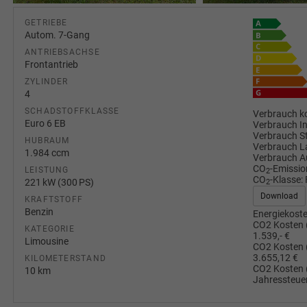
GETRIEBE
Autom. 7-Gang
ANTRIEBSACHSE
Frontantrieb
ZYLINDER
4
SCHADSTOFFKLASSE
Verbrauch ko
Euro 6 EB
Verbrauch I
Verbrauch S
HUBRAUM
Verbrauch L
1.984 ccm
Verbrauch A
CO
-Emissio
LEISTUNG
2
CO
-Klasse:
221 kW (300 PS)
2
Download
KRAFTSTOFF
Benzin
Energiekoste
CO2 Kosten 
KATEGORIE
1.539,- €
Limousine
CO2 Kosten 
3.655,12 €
KILOMETERSTAND
CO2 Kosten 
10 km
Jahressteuer