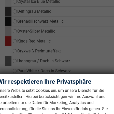
Crystal Ice Blue Metallic
Delfingrau Metallic
Grenadillschwarz Metallic
Oyster-Silber Metallic
Kings Red Metallic
Oryxweiß Perlmutteffekt
Uranograu / Dach in Schwarz
Pure White / Dach in Schwarz
Wir respektieren Ihre Privatsphäre
Mondsteingrau / Dach in Schwarz
nsere Website setzt Cookies ein, um unsere Dienste für Sie
Anemonenblau Metallic / Dach in Schwarz
ereitzustellen. Hierbei berücksichtigen wir Ihre Auswahl und
Delfingrau Metallic / Dach in Schwarz
erarbeiten nur die Daten für Marketing, Analytics und
ersonalisierung, für die Sie uns Ihr Einverständnis geben. Sie
Crystal Ice Blue Metallic / Dach in Schwarz