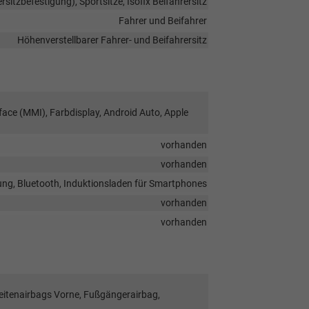
ersitzbefestigung), Sportsitze, Isofix Beifahrersitz
Fahrer und Beifahrer
Höhenverstellbarer Fahrer- und Beifahrersitz
face (MMI), Farbdisplay, Android Auto, Apple
vorhanden
vorhanden
ung, Bluetooth, Induktionsladen für Smartphones
vorhanden
vorhanden
Seitenairbags Vorne, Fußgängerairbag,