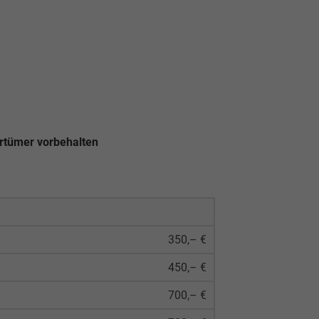
rrtümer vorbehalten
350,– €
450,– €
700,– €