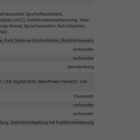
hrassistent, Spurhalteassistent,
ptiv (ACC), Verkehrzeichenerkennung, Toter-
ungs-Sensor, Sprachassistent, Notrufsystem,
ESA)
e, Park Distance Control hinten, Rückfahrkamera
vorhanden
vorhanden
Servolenkung
 LED-Tagfahrlicht, Blendfreies Fernlicht, Voll-
Pannenkit
vorhanden
vorhanden
elung, Zentralverriegelung mit Funkfernbedienung