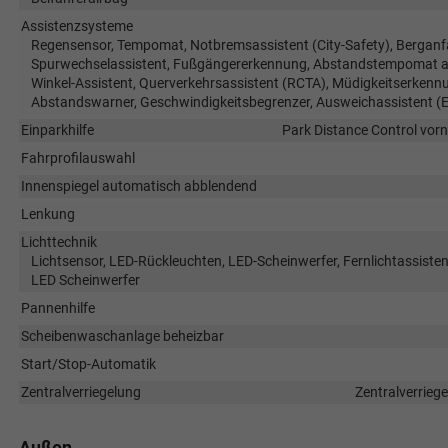
Assistenzsysteme
Regensensor, Tempomat, Notbremsassistent (City-Safety), Berganfa
Spurwechselassistent, Fußgängererkennung, Abstandstempomat ada
Winkel-Assistent, Querverkehrsassistent (RCTA), Müdigkeitserkenn
Abstandswarner, Geschwindigkeitsbegrenzer, Ausweichassistent (
Einparkhilfe
Park Distance Control vorn
Fahrprofilauswahl
Innenspiegel automatisch abblendend
Lenkung
Lichttechnik
Lichtsensor, LED-Rückleuchten, LED-Scheinwerfer, Fernlichtassistent,
LED Scheinwerfer
Pannenhilfe
Scheibenwaschanlage beheizbar
Start/Stop-Automatik
Zentralverriegelung
Zentralverrieg
Außen