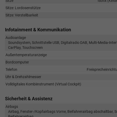
Sitze
Isofix (Kind
Sitze: Lordosenstütze
Sitze: Verstellbarkeit
Infotainment & Kommunikation
Audioanlage
Soundsystem, Schnittstelle USB, Digitalradio DAB, Multi-Media-Inter
CarPlay, Touchscreen
Außentemperaturanzeige
Bordcomputer
Telefon
Freisprecheinricht
Uhr & Drehzahlmesser
Volldigitales Kombiinstrument (Virtual Cockpit)
Sicherheit & Assistenz
Airbags
Airbag, Fenster-/Kopfairbags Vorne, Beifahrerairbag abschaltbar, 
Beifahrerairbag