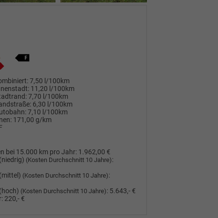
mbiniert:
7,50 l/100km
nnenstadt:
11,20 l/100km
tadtrand:
7,70 l/100km
andstraße:
6,30 l/100km
utobahn:
7,10 l/100km
nen:
171,00 g/km
F
n bei 15.000 km pro Jahr:
1.962,00 €
(niedrig)
:
(Kosten Durchschnitt 10 Jahre)
(mittel)
:
(Kosten Durchschnitt 10 Jahre)
(hoch)
:
5.643,- €
(Kosten Durchschnitt 10 Jahre)
:
220,- €