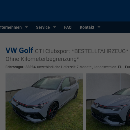
nternehmen
Service
FAQ
Kontakt
VW Golf
GTI Clubsport *BESTELLFAHRZEUG* 2
Ohne Kilometerbegrenzung*
Fahrzeugnr.
:
38984
, unverbindliche Lieferzeit:
7 Monate
, Landesversion: EU - Eu