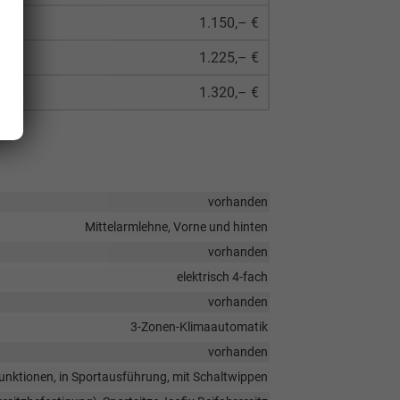
1.150,– €
1.225,– €
1.320,– €
vorhanden
Mittelarmlehne, Vorne und hinten
vorhanden
elektrisch 4-fach
vorhanden
3-Zonen-Klimaautomatik
vorhanden
ifunktionen, in Sportausführung, mit Schaltwippen