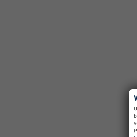
U
b
v
P