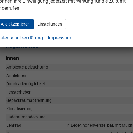
önnen Ihre Einwilligung jederzeit mit Wirkung für die Zukunft
Oyster-Silber Metallic / Dach in Schwarz
iderrufen.
Oryxweiß Perlmutteffekt / Dach in Schwarz
Alle akzeptieren
Einstellungen
Kings Red Metallic / Dach in Schwarz
atenschutzerklärung
Impressum
Allgemeines
Innen
Ambiente-Beleuchtung
Armlehnen
Durchlademöglichkeit
Fensterheber
Gepäckraumabtrennung
Klimatisierung
Laderaumabdeckung
Lenkrad
in Leder, höhenverstellbar, mit Mult