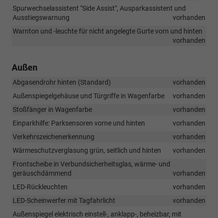
Spurwechselassistent "Side Assist", Ausparkassistent und
Ausstiegswarnung
vorhanden
Warnton und -leuchte für nicht angelegte Gurte vorn und hinten
vorhanden
Außen
Abgasendrohr hinten (Standard)
vorhanden
Außenspiegelgehäuse und Türgriffe in Wagenfarbe
vorhanden
Stoßfänger in Wagenfarbe
vorhanden
Einparkhilfe: Parksensoren vorne und hinten
vorhanden
Verkehrszeichenerkennung
vorhanden
Wärmeschutzverglasung grün, seitlich und hinten
vorhanden
Frontscheibe in Verbundsicherheitsglas, wärme- und
geräuschdämmend
vorhanden
LED-Rückleuchten
vorhanden
LED-Scheinwerfer mit Tagfahrlicht
vorhanden
Außenspiegel elektrisch einstell-, anklapp-, beheizbar, mit