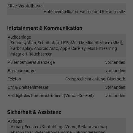
Sitze: Verstellbarkeit
Höhenverstellbarer Fahrer- und Beifahrersitz
Infotainment & Kommunikation
Audioanlage
Soundsystem, Schnittstelle USB, Multi-Media-Interface (MMI),
Farbdisplay, Android Auto, Apple CarPlay, Musikstreaming
integriert, Touchscreen
Außentemperaturanzeige
vorhanden
Bordcomputer
vorhanden
Telefon
Freisprecheinrichtung, Bluetooth
Uhr & Drehzahlmesser
vorhanden
Volldigitales Kombiinstrument (Virtual Cockpit)
vorhanden
Sicherheit & Assistenz
Airbags
Airbag, Fenster-/Kopfairbags Vorne, Beifahrerairbag
abschaltbar, Seitenairbags Vorne, Fußgängerairbag,