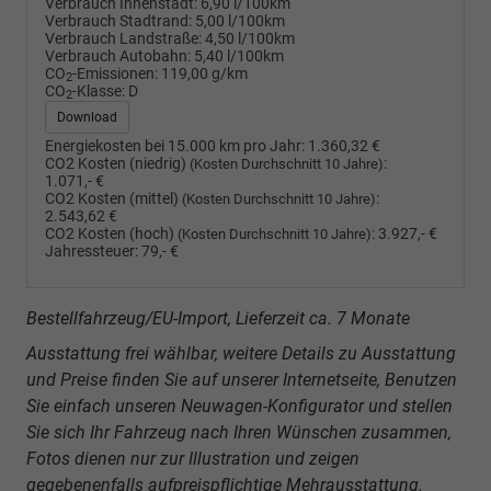
Verbrauch Innenstadt:
6,90 l/100km
Verbrauch Stadtrand:
5,00 l/100km
Verbrauch Landstraße:
4,50 l/100km
Verbrauch Autobahn:
5,40 l/100km
CO
-Emissionen:
119,00 g/km
2
CO
-Klasse:
D
2
Download
Energiekosten bei 15.000 km pro Jahr:
1.360,32 €
CO2 Kosten (niedrig)
:
(Kosten Durchschnitt 10 Jahre)
1.071,- €
CO2 Kosten (mittel)
:
(Kosten Durchschnitt 10 Jahre)
2.543,62 €
CO2 Kosten (hoch)
:
3.927,- €
(Kosten Durchschnitt 10 Jahre)
Jahressteuer:
79,- €
Bestellfahrzeug/EU-Import, Lieferzeit ca. 7 Monate
Ausstattung frei wählbar, weitere Details zu Ausstattung
und Preise finden Sie auf unserer Internetseite, Benutzen
Sie einfach unseren Neuwagen-Konfigurator und stellen
Sie sich Ihr Fahrzeug nach Ihren Wünschen zusammen,
Fotos dienen nur zur Illustration und zeigen
gegebenenfalls aufpreispflichtige Mehrausstattung.