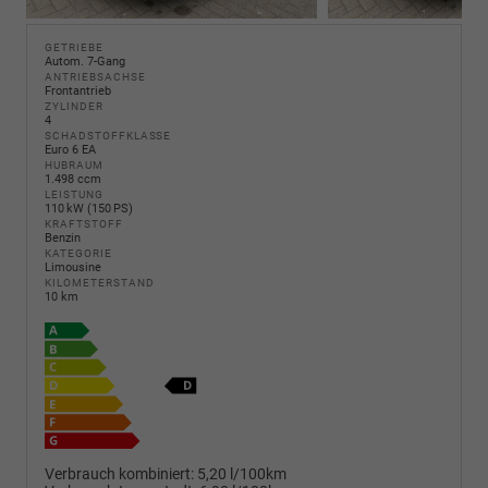
GETRIEBE
Autom. 7-Gang
ANTRIEBSACHSE
Frontantrieb
ZYLINDER
4
SCHADSTOFFKLASSE
Euro 6 EA
HUBRAUM
1.498 ccm
LEISTUNG
110 kW (150 PS)
KRAFTSTOFF
Benzin
KATEGORIE
Limousine
KILOMETERSTAND
10 km
Verbrauch kombiniert:
5,20 l/100km