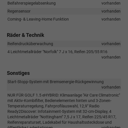
Beifahrerspiegelabsenkung
vorhanden
Regensensor
vorhanden
Coming- & Leaving-Home Funktion
vorhanden
Räder & Technik
Reifendrucküberwachung
vorhanden
4 Leichtmetallräder "Norfolk" 7 J x 16, Reifen 205/55 R16
vorhanden
Sonstiges
Start-Stopp-System mit Bremsenergie-Rückgewinnung
vorhanden
NUR FÜR GOLF 1.5 eHYBRID: Klimaanlage "Air Care Climatronic"
mit Aktiv-Kombifilter, Bedienelementen hinten und 3-Zonen-
Temperaturregelung, Fahrprofilauswahl, 12,9" Radio
Ready2Discover: Infotainment-System mit 32-cm-Display, 4
Leichtmetallräder "Nottingham" 7,5 J x 17, Reifen 225/45 R17,
Reifenreparaturset, Ladekabel für Haushaltssteckdose und
öffentliche Ladestationen
vorhanden