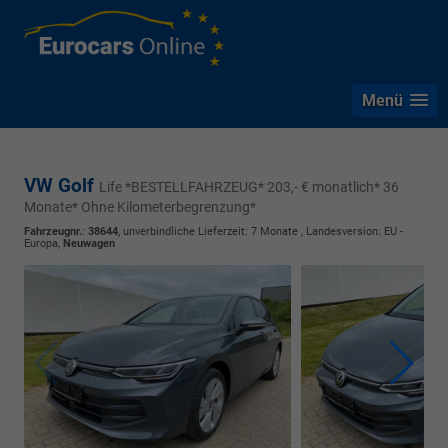
Menü
VW Golf
Life *BESTELLFAHRZEUG* 203,- € monatlich* 36
Monate* Ohne Kilometerbegrenzung*
Fahrzeugnr.
:
38644
, unverbindliche Lieferzeit:
7 Monate
, Landesversion: EU -
Europa,
Neuwagen