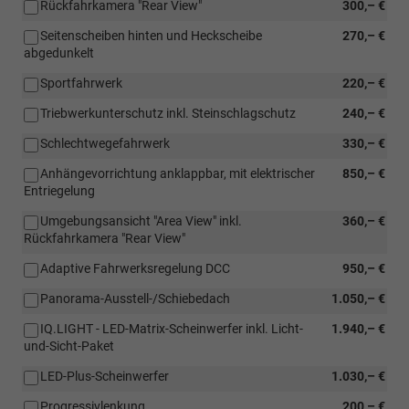
Rückfahrkamera "Rear View"
300,– €
Seitenscheiben hinten und Heckscheibe
270,– €
abgedunkelt
Sportfahrwerk
220,– €
Triebwerkunterschutz inkl. Steinschlagschutz
240,– €
Schlechtwegefahrwerk
330,– €
Anhängevorrichtung anklappbar, mit elektrischer
850,– €
Entriegelung
Umgebungsansicht "Area View" inkl.
360,– €
Rückfahrkamera "Rear View"
Adaptive Fahrwerksregelung DCC
950,– €
Panorama-Ausstell-/Schiebedach
1.050,– €
IQ.LIGHT - LED-Matrix-Scheinwerfer inkl. Licht-
1.940,– €
und-Sicht-Paket
LED-Plus-Scheinwerfer
1.030,– €
Progressivlenkung
200,– €