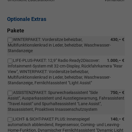
Optionale Extras
Pakete
WINTERPAKET: Vordersitze beheizbar,
430,– €
Multifunktionslenkrad in Leder, beheizbar, Waschwasser-
Standanzeige
LIFE-PLUS-PAKET: 12,9" Radio Ready2Discover:
1.000,– €
Infotainment-System mit 32-cm-Display, Rückfahrkamera "Rear
View", WINTERPAKET: Vordersitze beheizbar,
Multifunktionslenkrad in Leder, beheizbar, Waschwasser-
Standanzeige, Fernlichtassistent "Light Assist"
ASSISTENZPAKET: Spurwechselassistent "Side
750,– €
Assist", Ausparkassistent und Ausstiegswarnung, Fahrassistent
"Travel Assist" und Spurhalteassistent "Lane Assist",
Stauassistent, Proaktives Insassenschutzsystem
LICHT- & SICHT-PAKET PLUS: Innenspiegel
140,– €
automatisch abblendend, Regensensor, Coming- und Leaving-
Home-Funktion, Dynamischer Fernlichtassistent "Dynamic Light