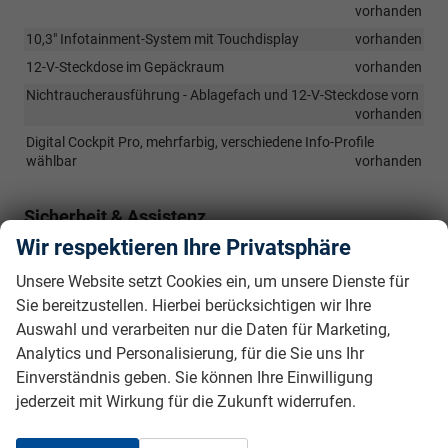
vorhanden
10,3" Infotainment-System mit Touchdisplay
vorhanden
12-V-Steckdose im Gepäckraum
vorhanden
Nichtraucherausführung - Ablagefach und 12-V-Steckdose vorn
vorhanden
Digital Cockpit Pro, mehrfarbig, verschiedene Info-Profile
wählbar
vorhanden
Sicherheit & Assistenz
Wir respektieren Ihre Privatsphäre
Abbiegebremsfunktion und Ausweichunterstützung
vorhanden
Unsere Website setzt Cookies ein, um unsere Dienste für
Ablenkungs- und Müdigkeitserkennung
vorhanden
Sie bereitzustellen. Hierbei berücksichtigen wir Ihre
Notbremsassistent "Front Assist" mit Fußgänger- und
Auswahl und verarbeiten nur die Daten für Marketing,
Radfahrererkennung
vorhanden
Analytics und Personalisierung, für die Sie uns Ihr
Spurhalteassistent "Lane Assist"
vorhanden
Einverständnis geben. Sie können Ihre Einwilligung
Wegfahrsperre, elektronisch
vorhanden
jederzeit mit Wirkung für die Zukunft widerrufen.
Elektronische Differenzialsperre XDS
vorhanden