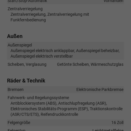
Start/Stop-Automatik
vorhanden
Zentralverriegelung
Zentralverriegelung, Zentralverriegelung mit
Funkfernbedienung
Außen
Außenspiegel
Außenspiegel elektrisch anklappbar, Außenspiegel beheizbar,
Außenspiegel elektrisch verstellbar
Scheiben, Verglasung
Getönte Scheiben, Wärmeschutzglas
Räder & Technik
Bremsen
Elektronische Parkbremse
Fahrwerk- und Regelungssysteme
Antiblockiersystem (ABS), Antischlupfregelung (ASR),
Elektronisches Stabilitäts-Programm (ESP), Traktionskontrolle
(ASR/CTS/ETS), Reifendruckkontrolle
Felgengröße
16 Zoll
Felgentyp
Leichtmetallfelge