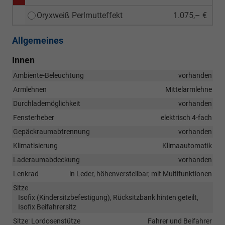
Oryxweiß Perlmutteffekt
1.075,– €
Allgemeines
Innen
Ambiente-Beleuchtung
vorhanden
Armlehnen
Mittelarmlehne
Durchlademöglichkeit
vorhanden
Fensterheber
elektrisch 4-fach
Gepäckraumabtrennung
vorhanden
Klimatisierung
Klimaautomatik
Laderaumabdeckung
vorhanden
Lenkrad
in Leder, höhenverstellbar, mit Multifunktionen
Sitze
Isofix (Kindersitzbefestigung), Rücksitzbank hinten geteilt,
Isofix Beifahrersitz
Sitze: Lordosenstütze
Fahrer und Beifahrer