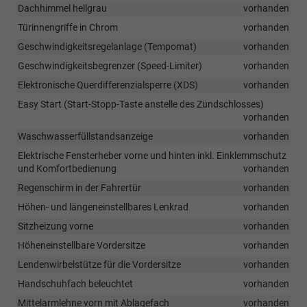
Dachhimmel hellgrau
vorhanden
Türinnengriffe in Chrom
vorhanden
Geschwindigkeitsregelanlage (Tempomat)
vorhanden
Geschwindigkeitsbegrenzer (Speed-Limiter)
vorhanden
Elektronische Querdifferenzialsperre (XDS)
vorhanden
Easy Start (Start-Stopp-Taste anstelle des Zündschlosses)
vorhanden
Waschwasserfüllstandsanzeige
vorhanden
Elektrische Fensterheber vorne und hinten inkl. Einklemmschutz
und Komfortbedienung
vorhanden
Regenschirm in der Fahrertür
vorhanden
Höhen- und längeneinstellbares Lenkrad
vorhanden
Sitzheizung vorne
vorhanden
Höheneinstellbare Vordersitze
vorhanden
Lendenwirbelstütze für die Vordersitze
vorhanden
Handschuhfach beleuchtet
vorhanden
Mittelarmlehne vorn mit Ablagefach
vorhanden