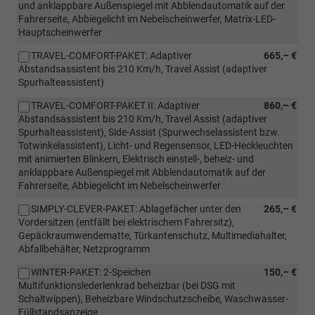
und anklappbare Außenspiegel mit Abblendautomatik auf der
Fahrerseite, Abbiegelicht im Nebelscheinwerfer, Matrix-LED-
Hauptscheinwerfer
TRAVEL-COMFORT-PAKET: Adaptiver
665,– €
Abstandsassistent bis 210 Km/h, Travel Assist (adaptiver
Spurhalteassistent)
TRAVEL-COMFORT-PAKET II: Adaptiver
860,– €
Abstandsassistent bis 210 Km/h, Travel Assist (adaptiver
Spurhalteassistent), Side-Assist (Spurwechselassistent bzw.
Totwinkelassistent), Licht- und Regensensor, LED-Heckleuchten
mit animierten Blinkern, Elektrisch einstell-, beheiz- und
anklappbare Außenspiegel mit Abblendautomatik auf der
Fahrerseite, Abbiegelicht im Nebelscheinwerfer
SIMPLY-CLEVER-PAKET: Ablagefächer unter den
265,– €
Vordersitzen (entfällt bei elektrischem Fahrersitz),
Gepäckraumwendematte, Türkantenschutz, Multimediahalter,
Abfallbehälter, Netzprogramm
WINTER-PAKET: 2-Speichen
150,– €
Multifunktionslederlenkrad beheizbar (bei DSG mit
Schaltwippen), Beheizbare Windschutzscheibe, Waschwasser-
Füllstandsanzeige