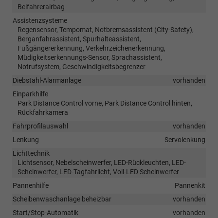
Beifahrerairbag
Assistenzsysteme
Regensensor, Tempomat, Notbremsassistent (City-Safety),
Berganfahrassistent, Spurhalteassistent,
Fußgängererkennung, Verkehrzeichenerkennung,
Müdigkeitserkennungs-Sensor, Sprachassistent,
Notrufsystem, Geschwindigkeitsbegrenzer
Diebstahl-Alarmanlage
vorhanden
Einparkhilfe
Park Distance Control vorne, Park Distance Control hinten,
Rückfahrkamera
Fahrprofilauswahl
vorhanden
Lenkung
Servolenkung
Lichttechnik
Lichtsensor, Nebelscheinwerfer, LED-Rückleuchten, LED-
Scheinwerfer, LED-Tagfahrlicht, Voll-LED Scheinwerfer
Pannenhilfe
Pannenkit
Scheibenwaschanlage beheizbar
vorhanden
Start/Stop-Automatik
vorhanden