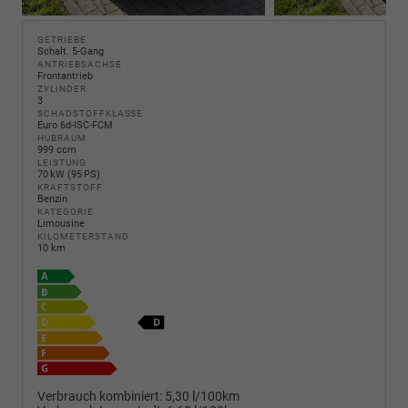
GETRIEBE
Schalt. 5-Gang
ANTRIEBSACHSE
Frontantrieb
ZYLINDER
3
SCHADSTOFFKLASSE
Euro 6d-ISC-FCM
HUBRAUM
999 ccm
LEISTUNG
70 kW (95 PS)
KRAFTSTOFF
Benzin
KATEGORIE
Limousine
KILOMETERSTAND
10 km
Verbrauch kombiniert:
5,30 l/100km