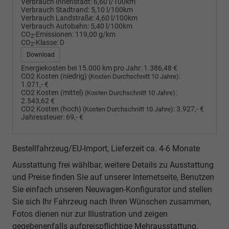
Verbrauch Innenstadt:
6,60 l/100km
Verbrauch Stadtrand:
5,10 l/100km
Verbrauch Landstraße:
4,60 l/100km
Verbrauch Autobahn:
5,40 l/100km
CO
-Emissionen:
119,00 g/km
2
CO
-Klasse:
D
2
Download
Energiekosten bei 15.000 km pro Jahr:
1.386,48 €
CO2 Kosten (niedrig)
:
(Kosten Durchschnitt 10 Jahre)
1.071,- €
CO2 Kosten (mittel)
:
(Kosten Durchschnitt 10 Jahre)
2.543,62 €
CO2 Kosten (hoch)
:
3.927,- €
(Kosten Durchschnitt 10 Jahre)
Jahressteuer:
69,- €
Bestellfahrzeug/EU-Import, Lieferzeit ca. 4-6 Monate
Ausstattung frei wählbar, weitere Details zu Ausstattung
und Preise finden Sie auf unserer Internetseite, Benutzen
Sie einfach unseren Neuwagen-Konfigurator und stellen
Sie sich Ihr Fahrzeug nach Ihren Wünschen zusammen,
Fotos dienen nur zur Illustration und zeigen
gegebenenfalls aufpreispflichtige Mehrausstattung.