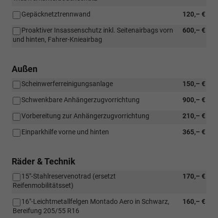
Gepäcknetztrennwand
120,– €
Proaktiver Insassenschutz inkl. Seitenairbags vorn
600,– €
und hinten, Fahrer-Knieairbag
Außen
Scheinwerferreinigungsanlage
150,– €
Schwenkbare Anhängerzugvorrichtung
900,– €
Vorbereitung zur Anhängerzugvorrichtung
210,– €
Einparkhilfe vorne und hinten
365,– €
Räder & Technik
15"-Stahlreservenotrad (ersetzt
170,– €
Reifenmobilitätsset)
16"-Leichtmetallfelgen Montado Aero in Schwarz,
160,– €
Bereifung 205/55 R16