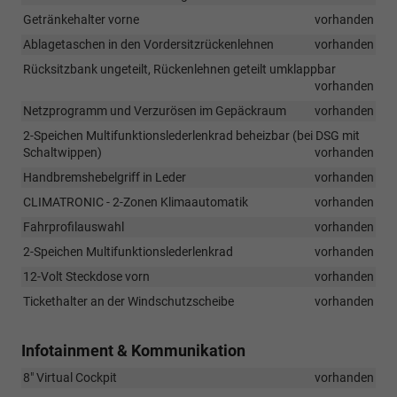
Getränkehalter vorne
vorhanden
Ablagetaschen in den Vordersitzrückenlehnen
vorhanden
Rücksitzbank ungeteilt, Rückenlehnen geteilt umklappbar
vorhanden
Netzprogramm und Verzurösen im Gepäckraum
vorhanden
2-Speichen Multifunktionslederlenkrad beheizbar (bei DSG mit
Schaltwippen)
vorhanden
Handbremshebelgriff in Leder
vorhanden
CLIMATRONIC - 2-Zonen Klimaautomatik
vorhanden
Fahrprofilauswahl
vorhanden
2-Speichen Multifunktionslederlenkrad
vorhanden
12-Volt Steckdose vorn
vorhanden
Tickethalter an der Windschutzscheibe
vorhanden
Infotainment & Kommunikation
8" Virtual Cockpit
vorhanden