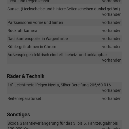
Licht- und Regensensor
vorhanden
Sunset (Heckscheibe und hintere Seitenscheiben dunkel getönt)
vorhanden
Parksensoren vorne und hinten
vorhanden
Rückfahrkamera
vorhanden
Dachkantenspoiler in Wagenfarbe
vorhanden
Kühlergrillrahmen in Chrom
vorhanden
Außenspiegel elektrisch einstell-, beheiz- und anklappbar
vorhanden
Räder & Technik
16"-Leichtmetallfelgen Nyota, Silber Bereifung 205/60 R16
vorhanden
Reifenreparaturset
vorhanden
Sonstiges
Skoda Garantieverlängerung für das 3. bis 5. Fahrzeugjahr bis
100.000 Km
vorhanden