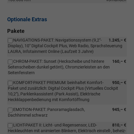
Optionale Extras
Pakete
NAVIGATIONS-PAKET: Navigationssystem (9,2"-
1.245,– €
Display), 10" Digital Cockpit Plus, Web Radio, Sprachsteuerung
LAURA, Infotainment Online (Laufzeit 3 Jahre)
CHROM-PAKET: Sunset (Heckscheibe und hintere
160,– €
Seitenscheiben dunkel getönt), Chromzierleisten an den
Seitenfenstern
KOMFORT-PAKET PREMIUM: beinhaltet Komfort-
950,– €
Paket und zusätzlich: Digital Cockpit Plus (Virtuelles Cockpit
10,2"), Parklenkassistent (Park Assist), Elektrische
Heckklappenbedienung mit Komfortöffnung
EMOTION-PAKET: Panoramaglasdach,
945,– €
Dachhimmel schwarz
LICHT-PAKET II: Licht- und Regensensor, LED-
810,– €
Heckleuchten mit animierten Blinkern, Elektrisch einstell-, beheiz-