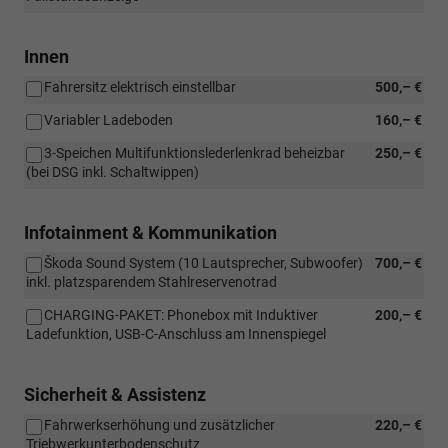
Innen
Fahrersitz elektrisch einstellbar
500,– €
Variabler Ladeboden
160,– €
3-Speichen Multifunktionslederlenkrad beheizbar
250,– €
(bei DSG inkl. Schaltwippen)
Infotainment & Kommunikation
Škoda Sound System (10 Lautsprecher, Subwoofer)
700,– €
inkl. platzsparendem Stahlreservenotrad
CHARGING-PAKET: Phonebox mit Induktiver
200,– €
Ladefunktion, USB-C-Anschluss am Innenspiegel
Sicherheit & Assistenz
Fahrwerkserhöhung und zusätzlicher
220,– €
Triebwerkunterbodenschutz