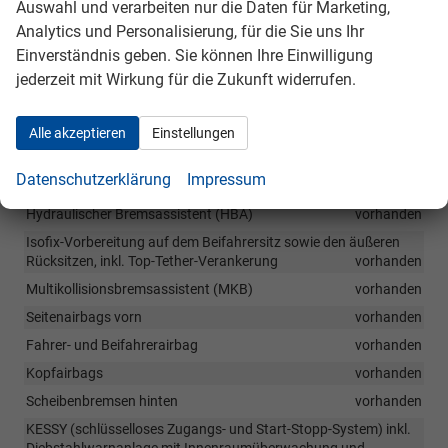
Auswahl und verarbeiten nur die Daten für Marketing,
Antiblockiersystem (ABS)
vorhanden
Analytics und Personalisierung, für die Sie uns Ihr
Antriebsschlupfregelung (ASR)
vorhanden
Einverständnis geben. Sie können Ihre Einwilligung
Beifahrerairbag abschaltbar
vorhanden
jederzeit mit Wirkung für die Zukunft widerrufen.
Dritte Bremsleuchte
vorhanden
Elektromechanische Servolenkung
vorhanden
Alle akzeptieren
Einstellungen
Elektronische Stabilisierungskontrolle (ESC)
vorhanden
Datenschutzerklärung
Impressum
elektronische Wegfahrsperre
vorhanden
Hydraulischer Bremsassistent (HBA)
vorhanden
Isofix-Vorbereitung auf dem Beifahrersitz sowie den äußeren
Rücksitzen, inkl. Top-Tether-Verankerung
vorhanden
Multikollisionsbremsassistent (MKB)
vorhanden
Seitenairbags vorn
vorhanden
Fahrer- und Beifahrerairbag
vorhanden
Kopfairbags
vorhanden
Scheibenbremsen hinten
vorhanden
KESSY (schlüsselloses Zugangs- und Start-Stopp-System) inkl.
Diebstahlwarnanlage mit Innenraumüberwachung und