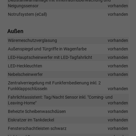
Neigungssensor
vorhanden
Notrufsystem (eCall)
vorhanden
Außen
Wäremeschutzverglasung
vorhanden
Außenspiegel und Türgriffe in Wagenfarbe
vorhanden
LED-Hauptscheinwerfer mit LED-Tagfahrlicht
vorhanden
LED-Heckleuchten
vorhanden
Nebelscheinwerfer
vorhanden
Zentralverriegelung mit Funkfernbedienung inkl. 2
Funkklappschlüsseln
vorhanden
Fahrlichtassistent: Tag/Nacht Sensor inkl. "Coming- und
Leaving-Home"
vorhanden
Beheizte Scheibenwaschdüsen
vorhanden
Eiskratzer im Tankdeckel
vorhanden
Fensterschachtleisten schwarz
vorhanden