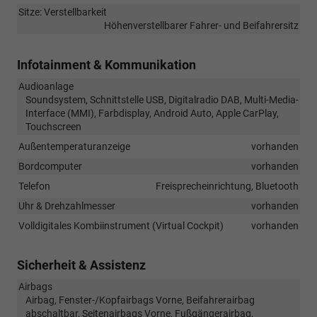
Sitze: Verstellbarkeit
Höhenverstellbarer Fahrer- und Beifahrersitz
Infotainment & Kommunikation
Audioanlage
Soundsystem, Schnittstelle USB, Digitalradio DAB, Multi-Media-
Interface (MMI), Farbdisplay, Android Auto, Apple CarPlay,
Touchscreen
Außentemperaturanzeige
vorhanden
Bordcomputer
vorhanden
Telefon
Freisprecheinrichtung, Bluetooth
Uhr & Drehzahlmesser
vorhanden
Volldigitales Kombiinstrument (Virtual Cockpit)
vorhanden
Sicherheit & Assistenz
Airbags
Airbag, Fenster-/Kopfairbags Vorne, Beifahrerairbag
abschaltbar, Seitenairbags Vorne, Fußgängerairbag,