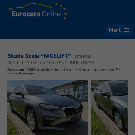
Menü
Skoda Scala *FACELIFT*
Extra Plus
BESTELLFAHRZEUG / FREI KONFIGURIERBAR
Fahrzeugnr.
:
40050
, unverbindliche Lieferzeit:
6 Monate
, Landesversion: EU -
Europa,
Neuwagen