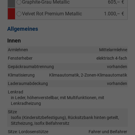
Graphite-Grau Metallic
605,– €
Velvet Rot Premium Metallic
1.000,– €
Allgemeines
Innen
Armlehnen
Mittelarmlehne
Fensterheber
elektrisch 4-fach
Gepäckraumabtrennung
vorhanden
Klimatisierung
Klimaautomatik, 2-Zonen-Klimaautomatik
Laderaumabdeckung
vorhanden
Lenkrad
in Leder, höhenverstellbar, mit Multifunktionen, mit
Lenkradheizung
Sitze
Isofix (Kindersitzbefestigung), Rücksitzbank hinten geteilt,
Sitzheizung, Isofix Beifahrersitz
Sitze: Lordosenstütze
Fahrer und Beifahrer