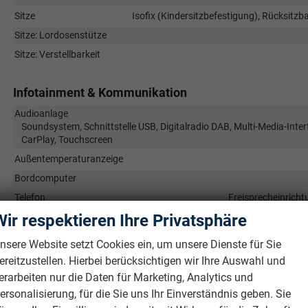
Sitze
Isofix (Kindersitzbefestigung), Rücksitzban
Sitze: Lordosenstütze
Sitze: Verstellbarkeit
Infotainment & Kommunikation
Audioanlage
Soundsystem, Schnittstelle USB, Digitalradio DAB, Multi-Media-Inter
CarPlay, Touchscreen
Außentemperaturanzeige
Bordcomputer
Telefon
Freisprecheinricht
Wir respektieren Ihre Privatsphäre
Uhr & Drehzahlmesser
Volldigitales Kombiinstrument (Virtual Cockpit)
nsere Website setzt Cookies ein, um unsere Dienste für Sie
ereitzustellen. Hierbei berücksichtigen wir Ihre Auswahl und
Sicherheit & Assistenz
erarbeiten nur die Daten für Marketing, Analytics und
ersonalisierung, für die Sie uns Ihr Einverständnis geben. Sie
Airbags
Airbag, Fenster-/Kopfairbags Vorne, Beifahrerairbag abschaltbar, 