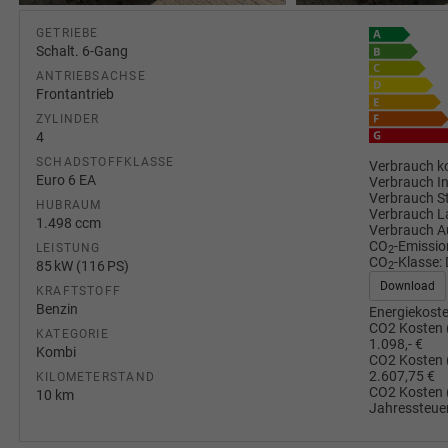
GETRIEBE
Schalt. 6-Gang
ANTRIEBSACHSE
Frontantrieb
ZYLINDER
4
SCHADSTOFFKLASSE
Verbrauch ko
Euro 6 EA
Verbrauch I
Verbrauch S
HUBRAUM
Verbrauch L
1.498 ccm
Verbrauch A
CO
-Emissio
LEISTUNG
2
CO
-Klasse:
85 kW (116 PS)
2
Download
KRAFTSTOFF
Benzin
Energiekoste
CO2 Kosten 
KATEGORIE
1.098,- €
Kombi
CO2 Kosten 
2.607,75 €
KILOMETERSTAND
CO2 Kosten 
10 km
Jahressteuer