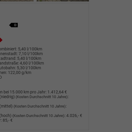
mbiniert:
5,40 l/100km
nnenstadt:
7,10 l/100km
tadtrand:
5,40 l/100km
andstraße:
4,60 l/100km
utobahn:
5,30 l/100km
nen:
122,00 g/km
D
n bei 15.000 km pro Jahr:
1.412,64 €
(niedrig)
:
(Kosten Durchschnitt 10 Jahre)
(mittel)
:
(Kosten Durchschnitt 10 Jahre)
(hoch)
:
4.026,- €
(Kosten Durchschnitt 10 Jahre)
:
85,- €