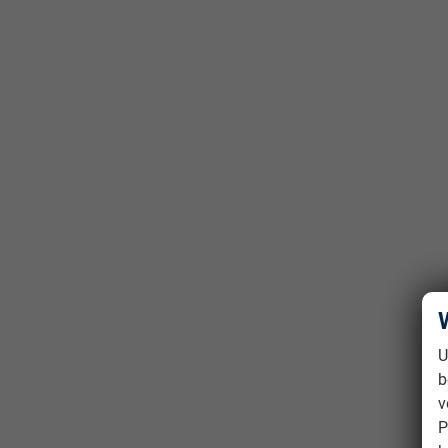
U
b
v
P