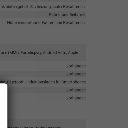
k hinten geteilt, Sitzheizung, Isofix Beifahrersitz
Fahrer und Beifahrer
Höhenverstellbarer Fahrer- und Beifahrersitz
face (MMI), Farbdisplay, Android Auto, Apple
vorhanden
vorhanden
ung, Bluetooth, Induktionsladen für Smartphones
vorhanden
vorhanden
Seitenairbags Vorne, Vorhangairbag,