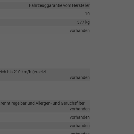
Fahrzeuggarantie vom Hersteller
10
1377 kg
vorhanden
ch bis 210 km/h (ersetzt
vorhanden
ennt regelbar und Allergen- und Geruchsfilter
vorhanden
vorhanden
n
vorhanden
vorhanden