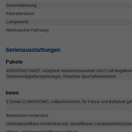
Garantieleistung
Kilometerstand
Leergewicht
Nichtraucher-Fahrzeug
Serienausstattungen
Pakete
ASSISTENZ-PAKET: Adaptiver Abstandsassistent (ACC) mit Regelberei
Geschwindigkeitsregelanlage), Adaptiver Spurhalteassistent
Innen
2-Zonen CLIMATRONIC, vollautomatisch, für Fahrer und Beifahrer getr
Beheizbare Vordersitze
Höheneinstellbare Vordersitze inkl. einstellbaren Lendenwirbelstütze
Höhen- und längseinstellbares Lenkrad