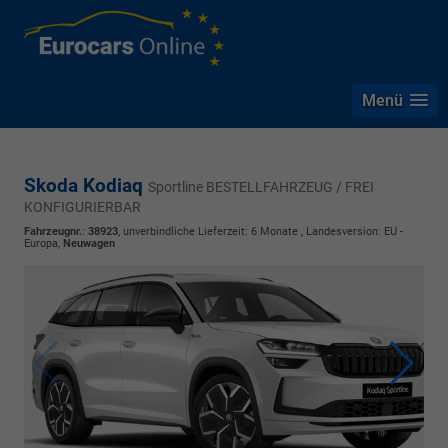
Menü
Skoda Kodiaq
Sportline BESTELLFAHRZEUG / FREI
KONFIGURIERBAR
Fahrzeugnr.
:
38923
, unverbindliche Lieferzeit:
6 Monate
, Landesversion: EU -
Europa,
Neuwagen