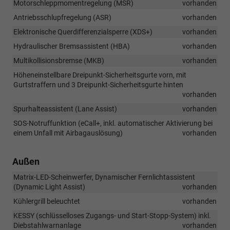
Motorschleppmomentregelung (MSR)
vorhanden
Antriebsschlupfregelung (ASR)
vorhanden
Elektronische Querdifferenzialsperre (XDS+)
vorhanden
Hydraulischer Bremsassistent (HBA)
vorhanden
Multikollisionsbremse (MKB)
vorhanden
Höheneinstellbare Dreipunkt-Sicherheitsgurte vorn, mit
Gurtstraffern und 3 Dreipunkt-Sicherheitsgurte hinten
vorhanden
Spurhalteassistent (Lane Assist)
vorhanden
SOS-Notruffunktion (eCall+, inkl. automatischer Aktivierung bei
einem Unfall mit Airbagauslösung)
vorhanden
Außen
Matrix-LED-Scheinwerfer, Dynamischer Fernlichtassistent
(Dynamic Light Assist)
vorhanden
Kühlergrill beleuchtet
vorhanden
KESSY (schlüsselloses Zugangs- und Start-Stopp-System) inkl.
Diebstahlwarnanlage
vorhanden