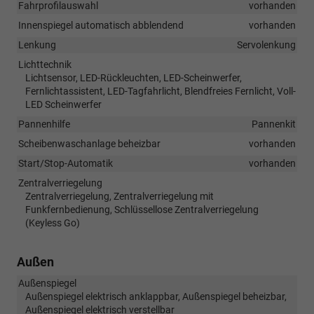
Fahrprofilauswahl
vorhanden
Innenspiegel automatisch abblendend
vorhanden
Lenkung
Servolenkung
Lichttechnik
Lichtsensor, LED-Rückleuchten, LED-Scheinwerfer,
Fernlichtassistent, LED-Tagfahrlicht, Blendfreies Fernlicht, Voll-
LED Scheinwerfer
Pannenhilfe
Pannenkit
Scheibenwaschanlage beheizbar
vorhanden
Start/Stop-Automatik
vorhanden
Zentralverriegelung
Zentralverriegelung, Zentralverriegelung mit
Funkfernbedienung, Schlüssellose Zentralverriegelung
(Keyless Go)
Außen
Außenspiegel
Außenspiegel elektrisch anklappbar, Außenspiegel beheizbar,
Außenspiegel elektrisch verstellbar