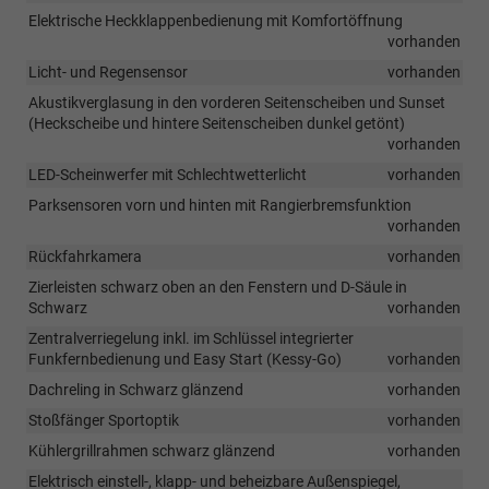
Elektrische Heckklappenbedienung mit Komfortöffnung
vorhanden
Licht- und Regensensor
vorhanden
Akustikverglasung in den vorderen Seitenscheiben und Sunset
(Heckscheibe und hintere Seitenscheiben dunkel getönt)
vorhanden
LED-Scheinwerfer mit Schlechtwetterlicht
vorhanden
Parksensoren vorn und hinten mit Rangierbremsfunktion
vorhanden
Rückfahrkamera
vorhanden
Zierleisten schwarz oben an den Fenstern und D-Säule in
Schwarz
vorhanden
Zentralverriegelung inkl. im Schlüssel integrierter
Funkfernbedienung und Easy Start (Kessy-Go)
vorhanden
Dachreling in Schwarz glänzend
vorhanden
Stoßfänger Sportoptik
vorhanden
Kühlergrillrahmen schwarz glänzend
vorhanden
Elektrisch einstell-, klapp- und beheizbare Außenspiegel,