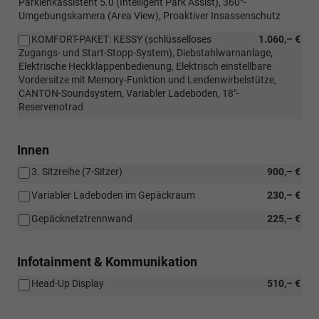
Parklenkassistent 5.0 (Intelligent Park Assist), 360°-
Umgebungskamera (Area View), Proaktiver Insassenschutz
KOMFORT-PAKET: KESSY (schlüsselloses
1.060,– €
Zugangs- und Start-Stopp-System), Diebstahlwarnanlage,
Elektrische Heckklappenbedienung, Elektrisch einstellbare
Vordersitze mit Memory-Funktion und Lendenwirbelstütze,
CANTON-Soundsystem, Variabler Ladeboden, 18"-
Reservenotrad
Innen
3. Sitzreihe (7-Sitzer)
900,– €
Variabler Ladeboden im Gepäckraum
230,– €
Gepäcknetztrennwand
225,– €
Infotainment & Kommunikation
Head-Up Display
510,– €