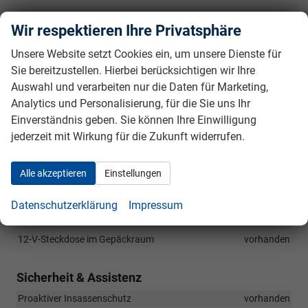
Infotainment & Kommunikation
Wir respektieren Ihre Privatsphäre
13"-Infotainmentdisplay mit Navigationssystem
vorhanden
Unsere Website setzt Cookies ein, um unsere Dienste für
Telefonfreisprecheinrichtung Bluetooth
vorhanden
Sie bereitzustellen. Hierbei berücksichtigen wir Ihre
Digitaler Radioempfang (DAB+)
vorhanden
Auswahl und verarbeiten nur die Daten für Marketing,
Wireless SmartLink (Apple CarPlay, Android Auto)
vorhanden
Analytics und Personalisierung, für die Sie uns Ihr
Phonebox mit induktiver Schnell-Ladefunktion für 2
Einverständnis geben. Sie können Ihre Einwilligung
Smartphones
vorhanden
jederzeit mit Wirkung für die Zukunft widerrufen.
10" Digital Cockpit Plus
vorhanden
12-V-Steckdose vorn
vorhanden
Alle akzeptieren
Einstellungen
2 USB-C-Anschlüsse vorn, 2 USB-C-Anschlüsse (Ladefunktion)
im Fond
vorhanden
Datenschutzerklärung
Impressum
1 USB-C-Anschluss (Ladefunktion) am Innenspiegel
vorhanden
12-V-Steckdose im Gepäckraum
vorhanden
Sicherheit & Assistenz
Proaktiver Insassenschutz
vorhanden