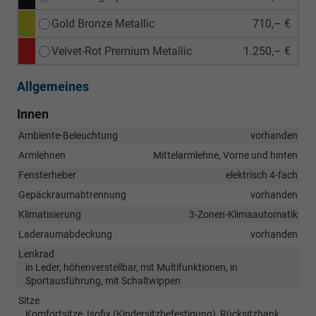
Gold Bronze Metallic
710,– €
Velvet-Rot Premium Metallic
1.250,– €
Allgemeines
Innen
Ambiente-Beleuchtung
vorhanden
Armlehnen
Mittelarmlehne, Vorne und hinten
Fensterheber
elektrisch 4-fach
Gepäckraumabtrennung
vorhanden
Klimatisierung
3-Zonen-Klimaautomatik
Laderaumabdeckung
vorhanden
Lenkrad
in Leder, höhenverstellbar, mit Multifunktionen, in
Sportausführung, mit Schaltwippen
Sitze
Komfortsitze, Isofix (Kindersitzbefestigung), Rücksitzbank