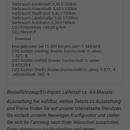
Verbrauch kombiniert:
6,40 l/100km
Verbrauch Innenstadt:
8,60 l/100km
Verbrauch Stadtrand:
6,40 l/100km
Verbrauch Landstraße:
5,60 l/100km
Verbrauch Autobahn:
6,30 l/100km
CO
-Emissionen:
169,00 g/km
2
CO
-Klasse:
F
2
Download
Energiekosten bei 15.000 km pro Jahr:
1.545,60 €
CO2 Kosten (niedrig)
:
(Kosten Durchschnitt 10 Jahre)
1.521,- €
CO2 Kosten (mittel)
:
(Kosten Durchschnitt 10 Jahre)
3.612,38 €
CO2 Kosten (hoch)
:
5.577,- €
(Kosten Durchschnitt 10 Jahre)
Jahressteuer:
365,- €
Bestellfahrzeug/EU-Import, Lieferzeit ca. 4-6 Monate
Ausstattung frei wählbar, weitere Details zu Ausstattung
und Preise finden Sie auf unserer Internetseite, Benutzen
Sie einfach unseren Neuwagen-Konfigurator und stellen
Sie sich Ihr Fahrzeug nach Ihren Wünschen zusammen,
Fotos dienen nur zur Illustration und zeigen