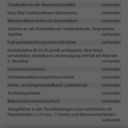
Tickethalter an der Windschutzscheibe
vorhanden
Easy-Start (schlüsselloses Startsystem)
vorhanden
Mittelarmlehne hinten mit Becherhaltern
vorhanden
Taschen an den Rückseiten der Vordersitze inkl. Smartphone-
Taschen
vorhanden
Fußraumbeleuchtung vorne und hinten
vorhanden
Rücksitzlehne 40:20:40 geteilt umklappbar, Sitze längs
verschiebbar, einstellbare Lehnenneigung (entfällt bei Wahl der
3. Sitzreihe)
vorhanden
Dachhimmel Schwarz
vorhanden
Höheneinstellbare Kopfstützen hinten
vorhanden
Höhen- und längeneinstellbares Lederlenkrad
vorhanden
Türeinstiegsleisten
vorhanden
Beleuchtetes Handschuhfach
vorhanden
Ablagefächer in den Türverkleidungen (vorn und hinten) mit
Flaschenhalter (1,5 l vorn, 1 l hinten) und Warnwestenfächern
vorhanden