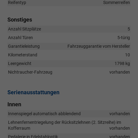
Reifentyp
Sommerreifen
Sonstiges
Anzahl Sitzplätze
5
Anzahl Türen
5-türig
Garantieleistung
Fahrzeuggarantie vom Hersteller
Kilometerstand
10
Leergewicht
1798 kg
Nichtraucher-Fahrzeug
vorhanden
Serienausstattungen
Innen
Innenspiegel automatisch abblendend
vorhanden
Lehnenfernentriegelung der Rücksitzlehnen (2. Sitzreihe) im
Kofferraum
vorhanden
Pedalerie in Edelstahloptik
vorhanden