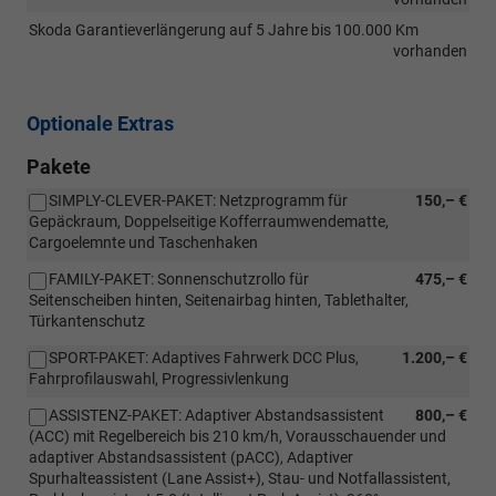
Skoda Garantieverlängerung auf 5 Jahre bis 100.000 Km
vorhanden
Optionale Extras
Pakete
SIMPLY-CLEVER-PAKET: Netzprogramm für
150,– €
Gepäckraum, Doppelseitige Kofferraumwendematte,
Cargoelemnte und Taschenhaken
FAMILY-PAKET: Sonnenschutzrollo für
475,– €
Seitenscheiben hinten, Seitenairbag hinten, Tablethalter,
Türkantenschutz
SPORT-PAKET: Adaptives Fahrwerk DCC Plus,
1.200,– €
Fahrprofilauswahl, Progressivlenkung
ASSISTENZ-PAKET: Adaptiver Abstandsassistent
800,– €
(ACC) mit Regelbereich bis 210 km/h, Vorausschauender und
adaptiver Abstandsassistent (pACC), Adaptiver
Spurhalteassistent (Lane Assist+), Stau- und Notfallassistent,