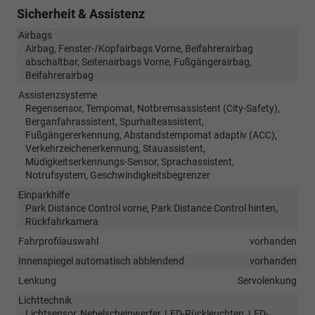
Sicherheit & Assistenz
Airbags
Airbag, Fenster-/Kopfairbags Vorne, Beifahrerairbag
abschaltbar, Seitenairbags Vorne, Fußgängerairbag,
Beifahrerairbag
Assistenzsysteme
Regensensor, Tempomat, Notbremsassistent (City-Safety),
Berganfahrassistent, Spurhalteassistent,
Fußgängererkennung, Abstandstempomat adaptiv (ACC),
Verkehrzeichenerkennung, Stauassistent,
Müdigkeitserkennungs-Sensor, Sprachassistent,
Notrufsystem, Geschwindigkeitsbegrenzer
Einparkhilfe
Park Distance Control vorne, Park Distance Control hinten,
Rückfahrkamera
Fahrprofilauswahl
vorhanden
Innenspiegel automatisch abblendend
vorhanden
Lenkung
Servolenkung
Lichttechnik
Lichtsensor, Nebelscheinwerfer, LED-Rückleuchten, LED-