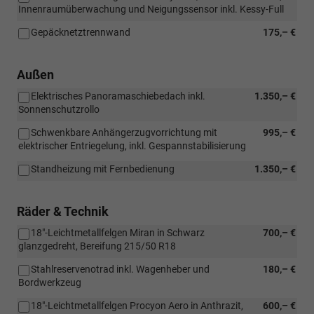
Innenraumüberwachung und Neigungssensor inkl. Kessy-Full
Gepäcknetztrennwand
175,– €
Außen
Elektrisches Panoramaschiebedach inkl.
1.350,– €
Sonnenschutzrollo
Schwenkbare Anhängerzugvorrichtung mit
995,– €
elektrischer Entriegelung, inkl. Gespannstabilisierung
Standheizung mit Fernbedienung
1.350,– €
Räder & Technik
18"-Leichtmetallfelgen Miran in Schwarz
700,– €
glanzgedreht, Bereifung 215/50 R18
Stahlreservenotrad inkl. Wagenheber und
180,– €
Bordwerkzeug
18"-Leichtmetallfelgen Procyon Aero in Anthrazit,
600,– €