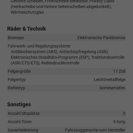
Getönte Scheiben, Frontscheibe beheizbar, Privacy Glass
(Heckscheibe und hintere Seitenscheiben abgedunkelt),
Wärmeschutzglas
Räder & Technik
Bremsen
Elektronische Parkbremse
Fahrwerk- und Regelungssysteme
Antiblockiersystem (ABS), Antischlupfregelung (ASR),
Elektronisches Stabilitäts-Programm (ESP), Traktionskontrolle
(ASR/CTS/ETS), Reifendruckkontrolle
Felgengröße
17 Zoll
Felgentyp
Leichtmetallfelge
Reifentyp
Sommerreifen
Sonstiges
Anzahl Sitzplätze
5
Anzahl Türen
5-türig
Garantieleistung
Fahrzeuggarantie vom Hersteller