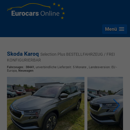
Menü
Skoda Karoq
Selection Plus BESTELLFAHRZEUG / FREI
KONFIGURIERBAR
Fahrzeugnr.
:
38441
, unverbindliche Lieferzeit:
5 Monate
, Landesversion: EU -
Europa,
Neuwagen