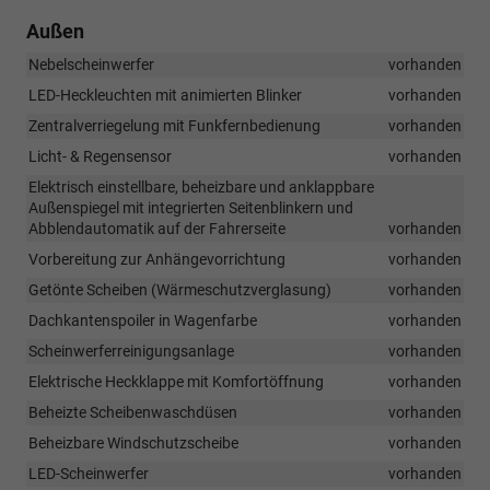
Außen
Nebelscheinwerfer
vorhanden
LED-Heckleuchten mit animierten Blinker
vorhanden
Zentralverriegelung mit Funkfernbedienung
vorhanden
Licht- & Regensensor
vorhanden
Elektrisch einstellbare, beheizbare und anklappbare
Außenspiegel mit integrierten Seitenblinkern und
Abblendautomatik auf der Fahrerseite
vorhanden
Vorbereitung zur Anhängevorrichtung
vorhanden
Getönte Scheiben (Wärmeschutzverglasung)
vorhanden
Dachkantenspoiler in Wagenfarbe
vorhanden
Scheinwerferreinigungsanlage
vorhanden
Elektrische Heckklappe mit Komfortöffnung
vorhanden
Beheizte Scheibenwaschdüsen
vorhanden
Beheizbare Windschutzscheibe
vorhanden
LED-Scheinwerfer
vorhanden