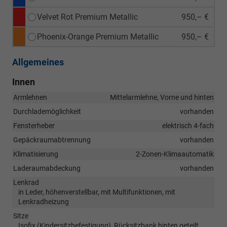
Velvet Rot Premium Metallic
950,– €
Phoenix-Orange Premium Metallic
950,– €
Allgemeines
Innen
Armlehnen
Mittelarmlehne, Vorne und hinten
Durchlademöglichkeit
vorhanden
Fensterheber
elektrisch 4-fach
Gepäckraumabtrennung
vorhanden
Klimatisierung
2-Zonen-Klimaautomatik
Laderaumabdeckung
vorhanden
Lenkrad
in Leder, höhenverstellbar, mit Multifunktionen, mit
Lenkradheizung
Sitze
Isofix (Kindersitzbefestigung), Rücksitzbank hinten geteilt,