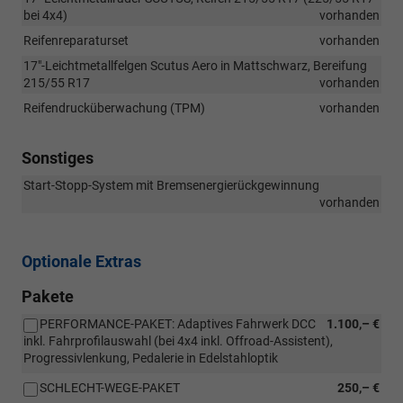
bei 4x4)
vorhanden
Reifenreparaturset
vorhanden
17"-Leichtmetallfelgen Scutus Aero in Mattschwarz, Bereifung
215/55 R17
vorhanden
Reifendrucküberwachung (TPM)
vorhanden
Sonstiges
Start-Stopp-System mit Bremsenergierückgewinnung
vorhanden
Optionale Extras
Pakete
PERFORMANCE-PAKET: Adaptives Fahrwerk DCC
1.100,– €
inkl. Fahrprofilauswahl (bei 4x4 inkl. Offroad-Assistent),
Progressivlenkung, Pedalerie in Edelstahloptik
SCHLECHT-WEGE-PAKET
250,– €