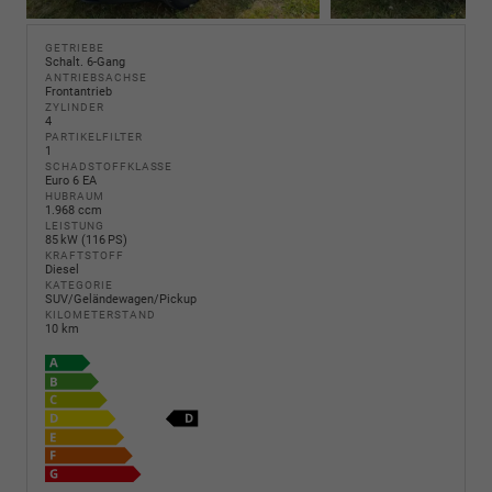
GETRIEBE
Schalt. 6-Gang
ANTRIEBSACHSE
Frontantrieb
ZYLINDER
4
PARTIKELFILTER
1
SCHADSTOFFKLASSE
Euro 6 EA
HUBRAUM
1.968 ccm
LEISTUNG
85 kW (116 PS)
KRAFTSTOFF
Diesel
KATEGORIE
SUV/Geländewagen/Pickup
KILOMETERSTAND
10 km