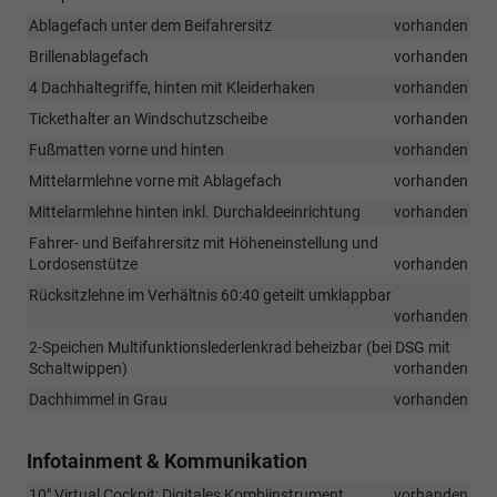
Ablagefach unter dem Beifahrersitz
vorhanden
Brillenablagefach
vorhanden
4 Dachhaltegriffe, hinten mit Kleiderhaken
vorhanden
Tickethalter an Windschutzscheibe
vorhanden
Fußmatten vorne und hinten
vorhanden
Mittelarmlehne vorne mit Ablagefach
vorhanden
Mittelarmlehne hinten inkl. Durchaldeeinrichtung
vorhanden
Fahrer- und Beifahrersitz mit Höheneinstellung und
Lordosenstütze
vorhanden
Rücksitzlehne im Verhältnis 60:40 geteilt umklappbar
vorhanden
2-Speichen Multifunktionslederlenkrad beheizbar (bei DSG mit
Schaltwippen)
vorhanden
Dachhimmel in Grau
vorhanden
Infotainment & Kommunikation
10" Virtual Cockpit: Digitales Kombiinstrument
vorhanden