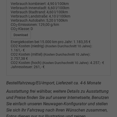
Verbrauch kombiniert:
4,90 l/100km
Verbrauch Innenstadt:
6,60 l/100km
Verbrauch Stadtrand:
4,60 l/100km
Verbrauch Landstraße:
4,10 l/100km
Verbrauch Autobahn:
5,20 l/100km
CO
-Emissionen:
129,00 g/km
2
CO
-Klasse:
D
2
Download
Energiekosten bei 15.000 km pro Jahr:
1.183,35 €
CO2 Kosten (niedrig)
:
(Kosten Durchschnitt 10 Jahre)
1.161,- €
CO2 Kosten (mittel)
:
(Kosten Durchschnitt 10 Jahre)
2.757,38 €
CO2 Kosten (hoch)
:
4.257,- €
(Kosten Durchschnitt 10 Jahre)
Jahressteuer:
261,- €
Bestellfahrzeug/EU-Import, Lieferzeit ca. 4-6 Monate
Ausstattung frei wählbar, weitere Details zu Ausstattung
und Preise finden Sie auf unserer Internetseite, Benutzen
Sie einfach unseren Neuwagen-Konfigurator und stellen
Sie sich Ihr Fahrzeug nach Ihren Wünschen zusammen,
Fotos dienen nur zur Illustration und zeigen