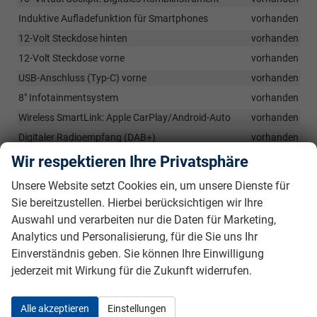
Induktive Aufladefunktion für Smartphones
vorhanden
12-Volt Steckdose hinten
vorhanden
12-Volt Steckdose vorne
vorhanden
USB-Anschluss (Typ-C) vorne
vorhanden
8" Infotainmentsystem
vorhanden
Wireless SmartLink: Apple CarPlay/Android-Auto
vorhanden
Digitaler Radioempfang (DAB+)
vorhanden
Bluetooth-Freisprecheinrichtung
vorhanden
Wir respektieren Ihre Privatsphäre
ŠKODA CARE CONNECT: SOS-Notruffunktion
vorhanden
Unsere Website setzt Cookies ein, um unsere Dienste für
8 Lautsprecher
vorhanden
Sie bereitzustellen. Hierbei berücksichtigen wir Ihre
Auswahl und verarbeiten nur die Daten für Marketing,
Sicherheit & Assistenz
Analytics und Personalisierung, für die Sie uns Ihr
Einverständnis geben. Sie können Ihre Einwilligung
Notrufsystem (eCall +)
vorhanden
jederzeit mit Wirkung für die Zukunft widerrufen.
Spurhalteassistent
vorhanden
Verkehrszeichenerkennungssystem
vorhanden
Alle akzeptieren
Einstellungen
Frontradarassistent inkl. City-Notbremsfunktion mit