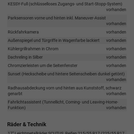
KESSY-Full (schlüsselloses Zugangs- und Start-Stopp-System)
vorhanden
Parksensoren vorne und hinten inkl. Maneuver-Assist
vorhanden
Rückfahrkamera
vorhanden
Außenspiegel und Türgriffe in Wagenfarbe lackiert
vorhanden
Kühlergrillrahmen in Chrom
vorhanden
Dachreling in Silber
vorhanden
Chromzierleisten um die Seitenfenster
vorhanden
Sunset (Heckscheibe und hintere Seitenscheiben dunkel getönt)
vorhanden
Radhausabdeckung vorn und hinten aus Kunststoff, schwarz
genarbt
vorhanden
Fahrlichtassistent (Tunnellicht, Coming- und Leaving-Home-
Funktion)
vorhanden
Räder & Technik
17" Leichtmetallräder SCUTUS, Reifen 215/55 R17 (225/55 R17