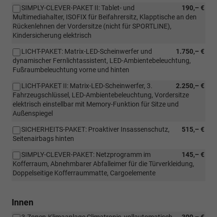
SIMPLY-CLEVER-PAKET II: Tablet- und
190,– €
Multimediahalter, ISOFIX für Beifahrersitz, Klapptische an den
Rückenlehnen der Vordersitze (nicht für SPORTLINE),
Kindersicherung elektrisch
LICHT-PAKET: Matrix-LED-Scheinwerfer und
1.750,– €
dynamischer Fernlichtassistent, LED-Ambientebeleuchtung,
Fußraumbeleuchtung vorne und hinten
LICHT-PAKET II: Matrix-LED-Scheinwerfer, 3.
2.250,– €
Fahrzeugschlüssel, LED-Ambientebeleuchtung, Vordersitze
elektrisch einstellbar mit Memory-Funktion für Sitze und
Außenspiegel
SICHERHEITS-PAKET: Proaktiver Insassenschutz,
515,– €
Seitenairbags hinten
SIMPLY-CLEVER-PAKET: Netzprogramm im
145,– €
Kofferraum, Abnehmbarer Abfalleimer für die Türverkleidung,
Doppelseitige Kofferraummatte, Cargoelemente
Innen
3-Zonen-Klimaanlage Climatronic, vollautomatisch,
300,– €