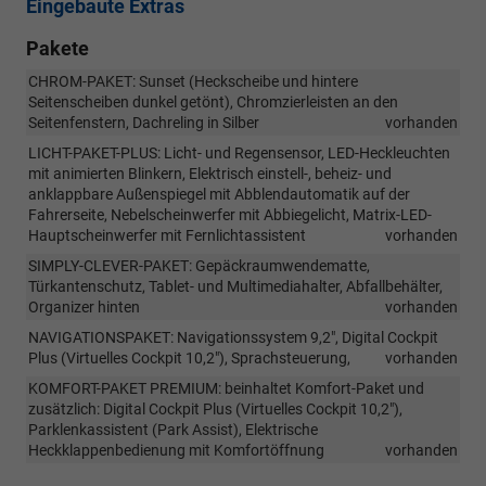
Eingebaute Extras
Pakete
CHROM-PAKET: Sunset (Heckscheibe und hintere
Seitenscheiben dunkel getönt), Chromzierleisten an den
Seitenfenstern, Dachreling in Silber
vorhanden
LICHT-PAKET-PLUS: Licht- und Regensensor, LED-Heckleuchten
mit animierten Blinkern, Elektrisch einstell-, beheiz- und
anklappbare Außenspiegel mit Abblendautomatik auf der
Fahrerseite, Nebelscheinwerfer mit Abbiegelicht, Matrix-LED-
Hauptscheinwerfer mit Fernlichtassistent
vorhanden
SIMPLY-CLEVER-PAKET: Gepäckraumwendematte,
Türkantenschutz, Tablet- und Multimediahalter, Abfallbehälter,
Organizer hinten
vorhanden
NAVIGATIONSPAKET: Navigationssystem 9,2", Digital Cockpit
Plus (Virtuelles Cockpit 10,2"), Sprachsteuerung,
vorhanden
KOMFORT-PAKET PREMIUM: beinhaltet Komfort-Paket und
zusätzlich: Digital Cockpit Plus (Virtuelles Cockpit 10,2"),
Parklenkassistent (Park Assist), Elektrische
Heckklappenbedienung mit Komfortöffnung
vorhanden