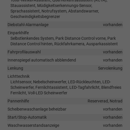
Stauassistent, Müdigkeitserkennungs-Sensor,
Sprachassistent, Notrufsystem, Abstandswarner,
Geschwindigkeitsbegrenzer
Diebstahl-Alarmanlage
vorhanden
Einparkhilfe
Selbstlenkendes System, Park Distance Control vorne, Park
Distance Control hinten, Rückfahrkamera, Ausparkassistent
Fahrprofilauswahl
vorhanden
Innenspiegel automatisch abblendend
vorhanden
Lenkung
Servolenkung
Lichttechnik
Lichtsensor, Nebelscheinwerfer, LED-Rückleuchten, LED-
Scheinwerfer, Fernlichtassistent, LED-Tagfahrlicht, Blendfreies
Fernlicht, Voll-LED Scheinwerfer
Pannenhilfe
Reserverad, Notrad
Scheibenwaschanlage beheizbar
vorhanden
Start/Stop-Automatik
vorhanden
Waschwasserstandsanzeige
vorhanden