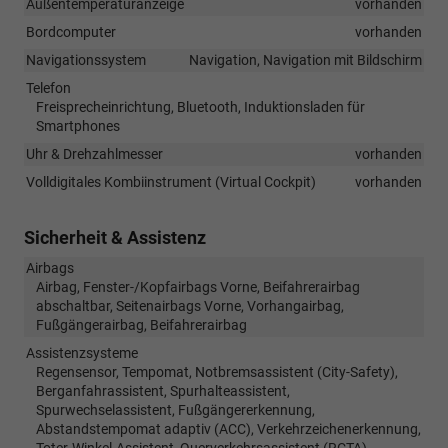
Außentemperaturanzeige
vorhanden
Bordcomputer
vorhanden
Navigationssystem
Navigation, Navigation mit Bildschirm
Telefon
Freisprecheinrichtung, Bluetooth, Induktionsladen für
Smartphones
Uhr & Drehzahlmesser
vorhanden
Volldigitales Kombiinstrument (Virtual Cockpit)
vorhanden
Sicherheit & Assistenz
Airbags
Airbag, Fenster-/Kopfairbags Vorne, Beifahrerairbag
abschaltbar, Seitenairbags Vorne, Vorhangairbag,
Fußgängerairbag, Beifahrerairbag
Assistenzsysteme
Regensensor, Tempomat, Notbremsassistent (City-Safety),
Berganfahrassistent, Spurhalteassistent,
Spurwechselassistent, Fußgängererkennung,
Abstandstempomat adaptiv (ACC), Verkehrzeichenerkennung,
Toter-Winkel-Assistent, Querverkehrsassistent (RCTA),