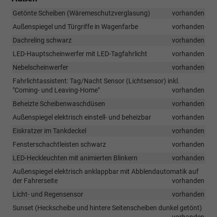
Getönte Scheiben (Wäremeschutzverglasung)
vorhanden
Außenspiegel und Türgriffe in Wagenfarbe
vorhanden
Dachreling schwarz
vorhanden
LED-Hauptscheinwerfer mit LED-Tagfahrlicht
vorhanden
Nebelscheinwerfer
vorhanden
Fahrlichtassistent: Tag/Nacht Sensor (Lichtsensor) inkl.
"Coming- und Leaving-Home"
vorhanden
Beheizte Scheibenwaschdüsen
vorhanden
Außenspiegel elektrisch einstell- und beheizbar
vorhanden
Eiskratzer im Tankdeckel
vorhanden
Fensterschachtleisten schwarz
vorhanden
LED-Heckleuchten mit animierten Blinkern
vorhanden
Außenspiegel elektrisch anklappbar mit Abblendautomatik auf
der Fahrerseite
vorhanden
Licht- und Regensensor
vorhanden
Sunset (Heckscheibe und hintere Seitenscheiben dunkel getönt)
vorhanden