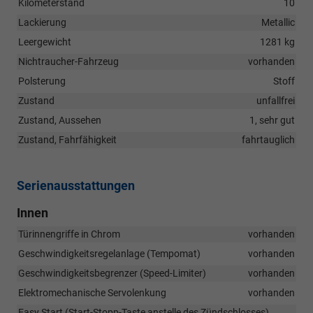
Kilometerstand
10
Lackierung
Metallic
Leergewicht
1281 kg
Nichtraucher-Fahrzeug
vorhanden
Polsterung
Stoff
Zustand
unfallfrei
Zustand, Aussehen
1, sehr gut
Zustand, Fahrfähigkeit
fahrtauglich
Serienausstattungen
Innen
Türinnengriffe in Chrom
vorhanden
Geschwindigkeitsregelanlage (Tempomat)
vorhanden
Geschwindigkeitsbegrenzer (Speed-Limiter)
vorhanden
Elektromechanische Servolenkung
vorhanden
Easy Start (Start-Stopp-Taste anstelle des Zündschlosses)