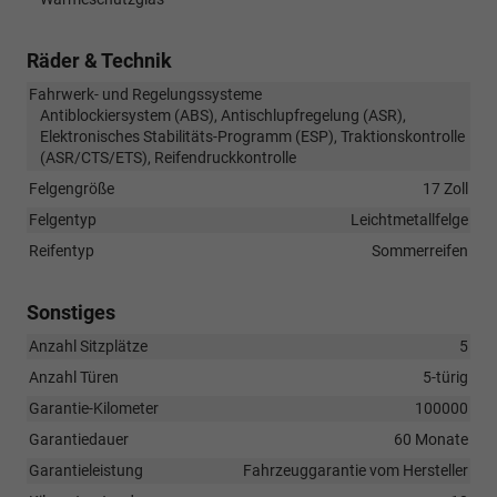
Räder & Technik
Fahrwerk- und Regelungssysteme
Antiblockiersystem (ABS), Antischlupfregelung (ASR),
Elektronisches Stabilitäts-Programm (ESP), Traktionskontrolle
(ASR/CTS/ETS), Reifendruckkontrolle
Felgengröße
17 Zoll
Felgentyp
Leichtmetallfelge
Reifentyp
Sommerreifen
Sonstiges
Anzahl Sitzplätze
5
Anzahl Türen
5-türig
Garantie-Kilometer
100000
Garantiedauer
60 Monate
Garantieleistung
Fahrzeuggarantie vom Hersteller