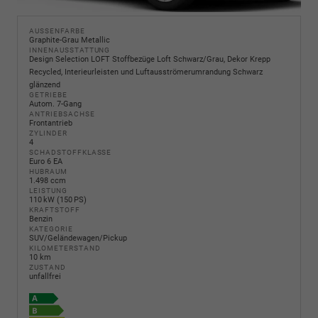
AUSSENFARBE
Graphite-Grau Metallic
INNENAUSSTATTUNG
Design Selection LOFT Stoffbezüge Loft Schwarz/Grau, Dekor Krepp
Recycled, Interieurleisten und Luftausströmerumrandung Schwarz
glänzend
GETRIEBE
Autom. 7-Gang
ANTRIEBSACHSE
Frontantrieb
ZYLINDER
4
SCHADSTOFFKLASSE
Euro 6 EA
HUBRAUM
1.498 ccm
LEISTUNG
110 kW (150 PS)
KRAFTSTOFF
Benzin
KATEGORIE
SUV/Geländewagen/Pickup
KILOMETERSTAND
10 km
ZUSTAND
unfallfrei