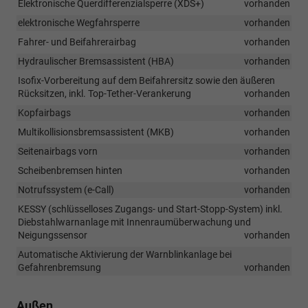
Elektronische Querdifferenzialsperre (XDS+)
vorhanden
elektronische Wegfahrsperre
vorhanden
Fahrer- und Beifahrerairbag
vorhanden
Hydraulischer Bremsassistent (HBA)
vorhanden
Isofix-Vorbereitung auf dem Beifahrersitz sowie den äußeren
Rücksitzen, inkl. Top-Tether-Verankerung
vorhanden
Kopfairbags
vorhanden
Multikollisionsbremsassistent (MKB)
vorhanden
Seitenairbags vorn
vorhanden
Scheibenbremsen hinten
vorhanden
Notrufssystem (e-Call)
vorhanden
KESSY (schlüsselloses Zugangs- und Start-Stopp-System) inkl.
Diebstahlwarnanlage mit Innenraumüberwachung und
Neigungssensor
vorhanden
Automatische Aktivierung der Warnblinkanlage bei
Gefahrenbremsung
vorhanden
Außen