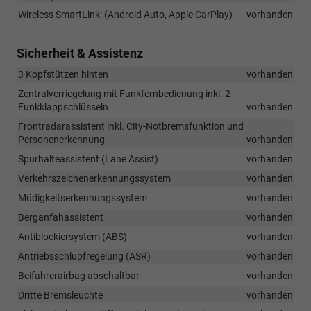
Wireless SmartLink: (Android Auto, Apple CarPlay)
vorhanden
Sicherheit & Assistenz
3 Kopfstützen hinten
vorhanden
Zentralverriegelung mit Funkfernbedienung inkl. 2
Funkklappschlüsseln
vorhanden
Frontradarassistent inkl. City-Notbremsfunktion und
Personenerkennung
vorhanden
Spurhalteassistent (Lane Assist)
vorhanden
Verkehrszeichenerkennungssystem
vorhanden
Müdigkeitserkennungssystem
vorhanden
Berganfahassistent
vorhanden
Antiblockiersystem (ABS)
vorhanden
Antriebsschlupfregelung (ASR)
vorhanden
Beifahrerairbag abschaltbar
vorhanden
Dritte Bremsleuchte
vorhanden