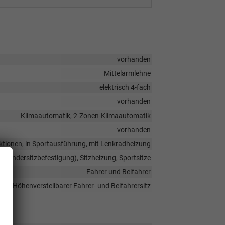
vorhanden
Mittelarmlehne
elektrisch 4-fach
vorhanden
Klimaautomatik, 2-Zonen-Klimaautomatik
vorhanden
unktionen, in Sportausführung, mit Lenkradheizung
x (Kindersitzbefestigung), Sitzheizung, Sportsitze
Fahrer und Beifahrer
Höhenverstellbarer Fahrer- und Beifahrersitz