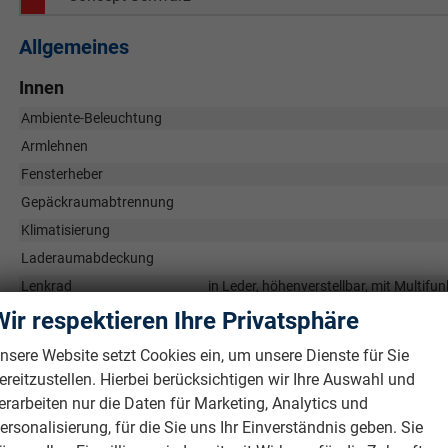
Allgemeines
Innen
Ambiente-Beleuchtung
Armlehnen
Fensterheber
Gepäckraumabtrennung
Klimatisierung
Laderaumabdeckung
Lenkrad
in Leder, höhenverstellbar, mit Multif
Sitze
Isofi
Wir respektieren Ihre Privatsphäre
Sitze: Lordosenstütze
nsere Website setzt Cookies ein, um unsere Dienste für Sie
Sitze: Verstellbarkeit
ereitzustellen. Hierbei berücksichtigen wir Ihre Auswahl und
erarbeiten nur die Daten für Marketing, Analytics und
Infotainment & Kommunikation
ersonalisierung, für die Sie uns Ihr Einverständnis geben. Sie