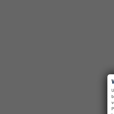
U
b
v
P