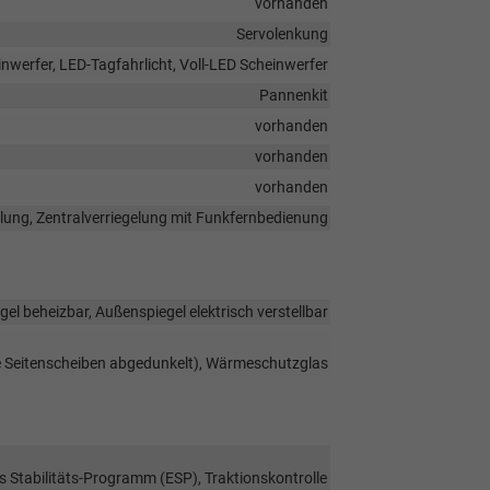
vorhanden
Servolenkung
nwerfer, LED-Tagfahrlicht, Voll-LED Scheinwerfer
Pannenkit
vorhanden
vorhanden
vorhanden
elung, Zentralverriegelung mit Funkfernbedienung
el beheizbar, Außenspiegel elektrisch verstellbar
re Seitenscheiben abgedunkelt), Wärmeschutzglas
s Stabilitäts-Programm (ESP), Traktionskontrolle