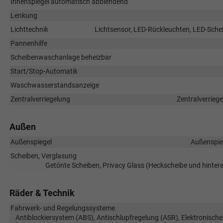
Innenspiegel automatisch abblendend
Lenkung
Lichttechnik
Lichtsensor, LED-Rückleuchten, LED-Schei
Pannenhilfe
Scheibenwaschanlage beheizbar
Start/Stop-Automatik
Waschwasserstandsanzeige
Zentralverriegelung
Zentralverrieg
Außen
Außenspiegel
Außenspieg
Scheiben, Verglasung
Getönte Scheiben, Privacy Glass (Heckscheibe und hinte
Räder & Technik
Fahrwerk- und Regelungssysteme
Antiblockiersystem (ABS), Antischlupfregelung (ASR), Elektronische