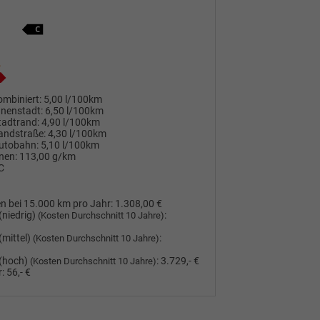
mbiniert:
5,00 l/100km
nnenstadt:
6,50 l/100km
tadtrand:
4,90 l/100km
andstraße:
4,30 l/100km
utobahn:
5,10 l/100km
nen:
113,00 g/km
C
n bei 15.000 km pro Jahr:
1.308,00 €
(niedrig)
:
(Kosten Durchschnitt 10 Jahre)
(mittel)
:
(Kosten Durchschnitt 10 Jahre)
(hoch)
:
3.729,- €
(Kosten Durchschnitt 10 Jahre)
:
56,- €