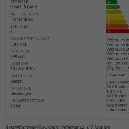
GETRIEBE
Schalt. 5-Gang
ANTRIEBSACHSE
Frontantrieb
ZYLINDER
3
SCHADSTOFFKLASSE
Verbrauch ko
Euro 6 EB
Verbrauch I
Verbrauch S
HUBRAUM
Verbrauch L
999 ccm
Verbrauch A
CO
-Emissio
LEISTUNG
2
CO
-Klasse:
70 kW (95 PS)
2
Download
KRAFTSTOFF
Benzin
Energiekoste
CO2 Kosten 
KATEGORIE
1.017,- €
Kleinwagen
CO2 Kosten 
2.415,38 €
KILOMETERSTAND
CO2 Kosten 
10 km
Jahressteuer
Bestellfahrzeug/EU-Import, Lieferzeit ca. 6-7 Monate