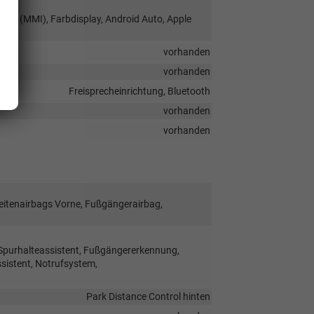
face (MMI), Farbdisplay, Android Auto, Apple
vorhanden
vorhanden
Freisprecheinrichtung, Bluetooth
vorhanden
vorhanden
Seitenairbags Vorne, Fußgängerairbag,
 Spurhalteassistent, Fußgängererkennung,
istent, Notrufsystem,
Park Distance Control hinten