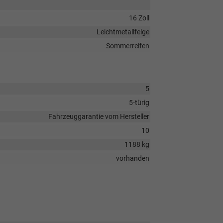
16 Zoll
Leichtmetallfelge
Sommerreifen
5
5-türig
Fahrzeuggarantie vom Hersteller
10
1188 kg
vorhanden