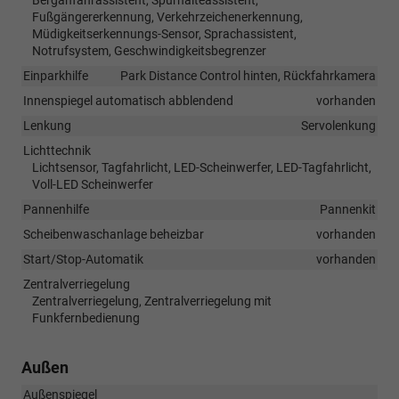
Fußgängererkennung, Verkehrzeichenerkennung,
Müdigkeitserkennungs-Sensor, Sprachassistent,
Notrufsystem, Geschwindigkeitsbegrenzer
Einparkhilfe
Park Distance Control hinten, Rückfahrkamera
Innenspiegel automatisch abblendend
vorhanden
Lenkung
Servolenkung
Lichttechnik
Lichtsensor, Tagfahrlicht, LED-Scheinwerfer, LED-Tagfahrlicht,
Voll-LED Scheinwerfer
Pannenhilfe
Pannenkit
Scheibenwaschanlage beheizbar
vorhanden
Start/Stop-Automatik
vorhanden
Zentralverriegelung
Zentralverriegelung, Zentralverriegelung mit
Funkfernbedienung
Außen
Außenspiegel