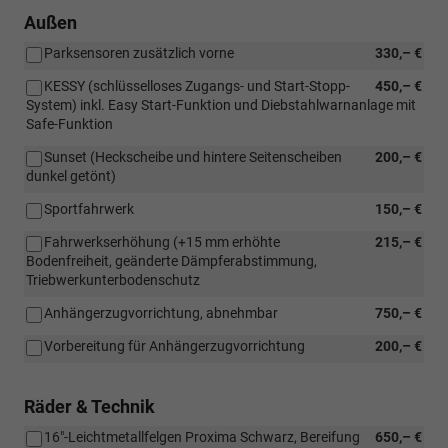
Außen
Parksensoren zusätzlich vorne
330,– €
KESSY (schlüsselloses Zugangs- und Start-Stopp-
450,– €
System) inkl. Easy Start-Funktion und Diebstahlwarnanlage mit
Safe-Funktion
Sunset (Heckscheibe und hintere Seitenscheiben
200,– €
dunkel getönt)
Sportfahrwerk
150,– €
Fahrwerkserhöhung (+15 mm erhöhte
215,– €
Bodenfreiheit, geänderte Dämpferabstimmung,
Triebwerkunterbodenschutz
Anhängerzugvorrichtung, abnehmbar
750,– €
Vorbereitung für Anhängerzugvorrichtung
200,– €
Räder & Technik
16"-Leichtmetallfelgen Proxima Schwarz, Bereifung
650,– €