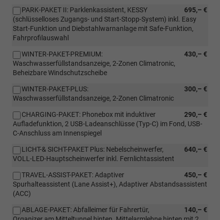
PARK-PAKET II: Parklenkassistent, KESSY
695,– €
(schlüsselloses Zugangs- und Start-Stopp-System) inkl. Easy
Start-Funktion und Diebstahlwarnanlage mit Safe-Funktion,
Fahrprofilauswahl
WINTER-PAKET-PREMIUM:
430,– €
Waschwasserfüllstandsanzeige, 2-Zonen Climatronic,
Beheizbare Windschutzscheibe
WINTER-PAKET-PLUS:
300,– €
Waschwasserfüllstandsanzeige, 2-Zonen Climatronic
CHARGING-PAKET: Phonebox mit induktiver
290,– €
Aufladefunktion, 2 USB-Ladeanschlüsse (Typ-C) im Fond, USB-
C-Anschluss am Innenspiegel
LICHT-& SICHT-PAKET Plus: Nebelscheinwerfer,
640,– €
VOLL-LED-Hauptscheinwerfer inkl. Fernlichtassistent
TRAVEL-ASSIST-PAKET: Adaptiver
450,– €
Spurhalteassistent (Lane Assist+), Adaptiver Abstandsassistent
(ACC)
ABLAGE-PAKET: Abfalleimer für Fahrertür,
140,– €
Organizer am Mitteltunnel hinten. Mittelarmlehne hinten mit 2