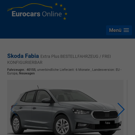
Menü
Skoda Fabia
Extra Plus BESTELLFAHRZEUG / FREI
KONFIGURIERBAR
Fahrzeugnr.
:
40155
, unverbindliche Lieferzeit:
6 Monate
, Landesversion: EU -
Europa,
Neuwagen