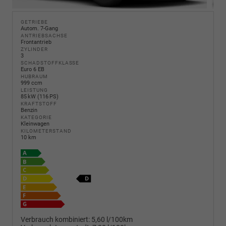
GETRIEBE
Autom. 7-Gang
ANTRIEBSACHSE
Frontantrieb
ZYLINDER
3
SCHADSTOFFKLASSE
Euro 6 EB
HUBRAUM
999 ccm
LEISTUNG
85 kW (116 PS)
KRAFTSTOFF
Benzin
KATEGORIE
Kleinwagen
KILOMETERSTAND
10 km
Verbrauch kombiniert:
5,60 l/100km