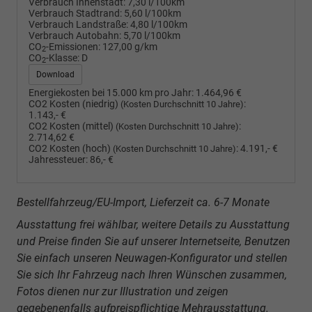
Verbrauch Innenstadt:
7,30 l/100km
Verbrauch Stadtrand:
5,60 l/100km
Verbrauch Landstraße:
4,80 l/100km
Verbrauch Autobahn:
5,70 l/100km
CO
-Emissionen:
127,00 g/km
2
CO
-Klasse:
D
2
Download
Energiekosten bei 15.000 km pro Jahr:
1.464,96 €
CO2 Kosten (niedrig)
:
(Kosten Durchschnitt 10 Jahre)
1.143,- €
CO2 Kosten (mittel)
:
(Kosten Durchschnitt 10 Jahre)
2.714,62 €
CO2 Kosten (hoch)
:
4.191,- €
(Kosten Durchschnitt 10 Jahre)
Jahressteuer:
86,- €
Bestellfahrzeug/EU-Import, Lieferzeit ca. 6-7 Monate
Ausstattung frei wählbar, weitere Details zu Ausstattung
und Preise finden Sie auf unserer Internetseite, Benutzen
Sie einfach unseren Neuwagen-Konfigurator und stellen
Sie sich Ihr Fahrzeug nach Ihren Wünschen zusammen,
Fotos dienen nur zur Illustration und zeigen
gegebenenfalls aufpreispflichtige Mehrausstattung.