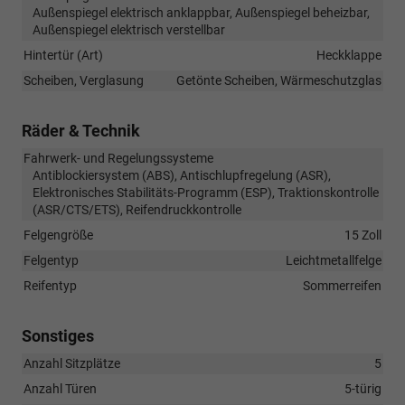
Außenspiegel elektrisch anklappbar, Außenspiegel beheizbar,
Außenspiegel elektrisch verstellbar
Hintertür (Art)
Heckklappe
Scheiben, Verglasung
Getönte Scheiben, Wärmeschutzglas
Räder & Technik
Fahrwerk- und Regelungssysteme
Antiblockiersystem (ABS), Antischlupfregelung (ASR),
Elektronisches Stabilitäts-Programm (ESP), Traktionskontrolle
(ASR/CTS/ETS), Reifendruckkontrolle
Felgengröße
15 Zoll
Felgentyp
Leichtmetallfelge
Reifentyp
Sommerreifen
Sonstiges
Anzahl Sitzplätze
5
Anzahl Türen
5-türig