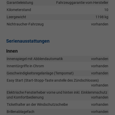
Garantieleistung
Fahrzeuggarantie vom Hersteller
Kilometerstand
10
Leergewicht
1198 kg
Nichtraucher-Fahrzeug
vorhanden
Serienausstattungen
Innen
Innenspiegel mit Abblendautomatik
vorhanden
Innentürgriffe in Chrom
vorhanden
Geschwindigkeitsregelanlage (Tempomat)
vorhanden
Easy Start (Start-Stopp-Taste anstelle des Zündschlosses)
vorhanden
Elektrische Fensterheber vorne und hinten inkl. Einklemmschutz
und Komfortbedienung
vorhanden
Tickethalter an der Windschutzscheibe
vorhanden
Brillenablagefach
vorhanden