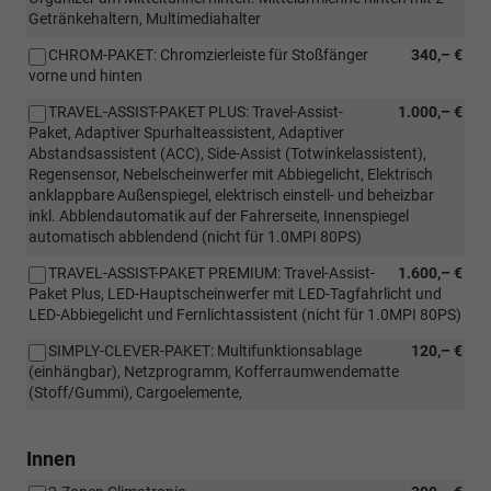
Getränkehaltern, Multimediahalter
CHROM-PAKET: Chromzierleiste für Stoßfänger
340,– €
vorne und hinten
TRAVEL-ASSIST-PAKET PLUS: Travel-Assist-
1.000,– €
Paket, Adaptiver Spurhalteassistent, Adaptiver
Abstandsassistent (ACC), Side-Assist (Totwinkelassistent),
Regensensor, Nebelscheinwerfer mit Abbiegelicht, Elektrisch
anklappbare Außenspiegel, elektrisch einstell- und beheizbar
inkl. Abblendautomatik auf der Fahrerseite, Innenspiegel
automatisch abblendend (nicht für 1.0MPI 80PS)
TRAVEL-ASSIST-PAKET PREMIUM: Travel-Assist-
1.600,– €
Paket Plus, LED-Hauptscheinwerfer mit LED-Tagfahrlicht und
LED-Abbiegelicht und Fernlichtassistent (nicht für 1.0MPI 80PS)
SIMPLY-CLEVER-PAKET: Multifunktionsablage
120,– €
(einhängbar), Netzprogramm, Kofferraumwendematte
(Stoff/Gummi), Cargoelemente,
Innen