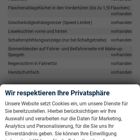
Flaschenablagefächer in den Vordertüren (bis zu 1,5l Flaschen)
vorhanden
Geschwindigkeitsbegrenzer (Speed-Limiter)
vorhanden
Leseleuchten vorne und hinten
vorhanden
Schaltempfehlungsanzeige (nur bei Schaltgetriebe)
vorhanden
Sonnenblenden auf Fahrer- und Beifahrerseite mit Make-up-
Spiegeln
vorhanden
Regenschirm in Fahrertür
vorhanden
Handschuhfach
vorhanden
Infotainment & Kommunikation
Wir respektieren Ihre Privatsphäre
6 Lautsprecher
vorhanden
Unsere Website setzt Cookies ein, um unsere Dienste für
e-Call Notrufsystem
vorhanden
Sie bereitzustellen. Hierbei berücksichtigen wir Ihre
8" Virtual Cockpit
vorhanden
Auswahl und verarbeiten nur die Daten für Marketing,
2x USB-Anschluss (Typ-C) vorn
vorhanden
Analytics und Personalisierung, für die Sie uns Ihr
Einverständnis geben. Sie können Ihre Einwilligung
8,2" Infotainmentsystem, Kapazitives Multitouch-Display
vorhanden