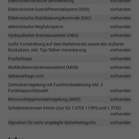
Elektromechanische Servolenkung
vorhanden
Elektronische Querdifferenzialsperre (XDS)
vorhanden
Elektronische Stabilisierungskontrolle (ESC)
vorhanden
elektronische Wegfahrsperre
vorhanden
Hydraulischer Bremsassistent (HBA)
vorhanden
Isofix-Vorbereitung auf dem Beifahrersitz sowie den äußeren
Rücksitzen, inkl. Top-Tether-Verankerung
vorhanden
Kopfairbags
vorhanden
Multikollisionsbremsassistent (MKB)
vorhanden
Seitenairbags vorn
vorhanden
Zentralverriegelung mit Funkfernbedienung inkl. 2
Funkklappschlüsseln
vorhanden
Motorschleppmomentregelung (MSR)
vorhanden
Scheibenbremsen hinten (nur für 1.0TSI 115PS und 1.5TSI)
vorhanden
Signalton für nicht angelegte Sicherheitsgurte
vorhanden