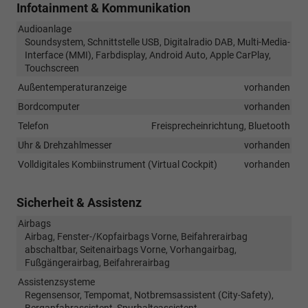
Infotainment & Kommunikation
Audioanlage
Soundsystem, Schnittstelle USB, Digitalradio DAB, Multi-Media-
Interface (MMI), Farbdisplay, Android Auto, Apple CarPlay,
Touchscreen
Außentemperaturanzeige
vorhanden
Bordcomputer
vorhanden
Telefon
Freisprecheinrichtung, Bluetooth
Uhr & Drehzahlmesser
vorhanden
Volldigitales Kombiinstrument (Virtual Cockpit)
vorhanden
Sicherheit & Assistenz
Airbags
Airbag, Fenster-/Kopfairbags Vorne, Beifahrerairbag
abschaltbar, Seitenairbags Vorne, Vorhangairbag,
Fußgängerairbag, Beifahrerairbag
Assistenzsysteme
Regensensor, Tempomat, Notbremsassistent (City-Safety),
Berganfahrassistent, Spurhalteassistent,