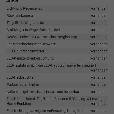
Außen
Licht- und Regensensor
vorhanden
Rückfahrkamera
vorhanden
Türgriffe in Wagenfarbe
vorhanden
Stoßfänger in Wagenfarbe lackiert
vorhanden
Getönte Scheiben (Wärmeschutzverglasung)
vorhanden
Fensterschachtleisten schwarz
vorhanden
LED-Hauptscheinwerfer
vorhanden
LED-Kennzeichenbeleuchtung
vorhanden
LED-Tagfahrlicht, in die LED-Hauptscheinwerfer integriert
vorhanden
LED-Heckleuchten
vorhanden
Parksensoren hinten
vorhanden
Außenspiegel elektrisch einstell- und beheizbar
vorhanden
Fahrlichtassistent: Tag/Nacht Sensor mit "Coming- & Leaving-
Home-Funktion"
vorhanden
Fahrtrichtungsanzeige in Außenspiegel integriert
vorhanden