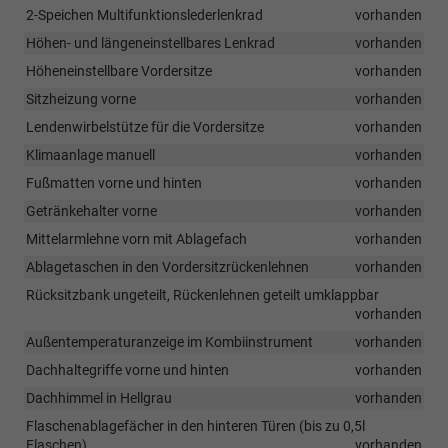
2-Speichen Multifunktionslederlenkrad
vorhanden
Höhen- und längeneinstellbares Lenkrad
vorhanden
Höheneinstellbare Vordersitze
vorhanden
Sitzheizung vorne
vorhanden
Lendenwirbelstütze für die Vordersitze
vorhanden
Klimaanlage manuell
vorhanden
Fußmatten vorne und hinten
vorhanden
Getränkehalter vorne
vorhanden
Mittelarmlehne vorn mit Ablagefach
vorhanden
Ablagetaschen in den Vordersitzrückenlehnen
vorhanden
Rücksitzbank ungeteilt, Rückenlehnen geteilt umklappbar
vorhanden
Außentemperaturanzeige im Kombiinstrument
vorhanden
Dachhaltegriffe vorne und hinten
vorhanden
Dachhimmel in Hellgrau
vorhanden
Flaschenablagefächer in den hinteren Türen (bis zu 0,5l
Flaschen)
vorhanden