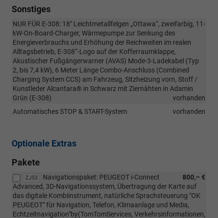
Sonstiges
NUR FÜR E-308: 18" Leichtmetallfelgen „Ottawa“, zweifarbig, 11-
kW-On-Board-Charger, Wärmepumpe zur Senkung des
Energieverbrauchs und Erhöhung der Reichweiten im realen
Alltagsbetrieb, E-308“-Logo auf der Kofferraumklappe,
Akustischer Fußgängerwarner (AVAS) Mode-3-Ladekabel (Typ
2, bis 7,4 kW), 6 Meter Länge Combo-Anschluss (Combined
Charging System CCS) am Fahrzeug, Sitzheizung vorn, Stoff /
Kunstleder Alcantara® in Schwarz mit Ziernähten in Adamin
Grün (E-308)
vorhanden
Automatisches STOP & START-System
vorhanden
Optionale Extras
Pakete
Navigationspaket: PEUGEOT i-Connect
800,– €
ZJ53
Advanced, 3D-Navigationssystem, Übertragung der Karte auf
das digitale Kombiinstrument, natürliche Sprachsteuerung "OK
PEUGEOT" für Navigation, Telefon, Klimaanlage und Media,
Echtzeitnavigation"by(TomTomServices, Verkehrsinformationen,