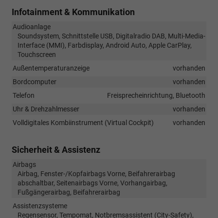
Infotainment & Kommunikation
Audioanlage
Soundsystem, Schnittstelle USB, Digitalradio DAB, Multi-Media-
Interface (MMI), Farbdisplay, Android Auto, Apple CarPlay,
Touchscreen
Außentemperaturanzeige
vorhanden
Bordcomputer
vorhanden
Telefon
Freisprecheinrichtung, Bluetooth
Uhr & Drehzahlmesser
vorhanden
Volldigitales Kombiinstrument (Virtual Cockpit)
vorhanden
Sicherheit & Assistenz
Airbags
Airbag, Fenster-/Kopfairbags Vorne, Beifahrerairbag
abschaltbar, Seitenairbags Vorne, Vorhangairbag,
Fußgängerairbag, Beifahrerairbag
Assistenzsysteme
Regensensor, Tempomat, Notbremsassistent (City-Safety),