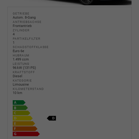
GETRIEBE
Autom. 8-Gang
ANTRIEBSACHSE
Frontantrieb
ZYLINDER
4
PARTIKELFILTER
1
SCHADSTOFFKLASSE
Euro 6e
HUBRAUM
1.499 ccm
LEISTUNG
96 kW (131 PS)
KRAFTSTOFF
Diesel
KATEGORIE
Limousine
KILOMETERSTAND
10 km