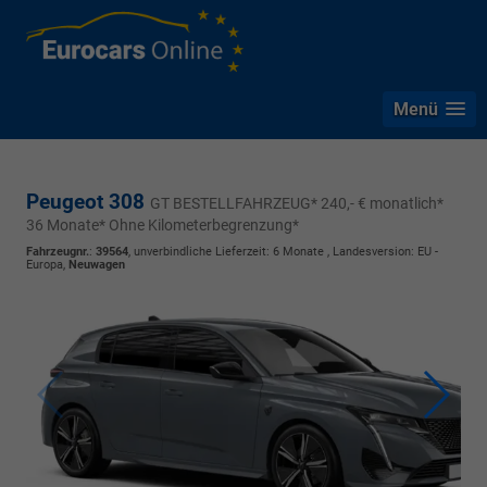
Menü
Peugeot 308
GT BESTELLFAHRZEUG* 240,- € monatlich*
36 Monate* Ohne Kilometerbegrenzung*
Fahrzeugnr.
:
39564
, unverbindliche Lieferzeit:
6 Monate
, Landesversion: EU -
Europa,
Neuwagen