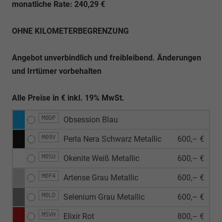
monatliche Rate: 240,29 €
OHNE KILOMETERBEGRENZUNG
Angebot unverbindlich und freibleibend. Änderungen
und Irrtümer vorbehalten
Alle Preise in € inkl. 19% MwSt.
M0DP
Obsession Blau
M09V
Perla Nera Schwarz Metallic
600,– €
M0SU
Okenite Weiß Metallic
600,– €
M0F4
Artense Grau Metallic
600,– €
M0LD
Selenium Grau Metallic
600,– €
M5VH
Elixir Rot
800,– €