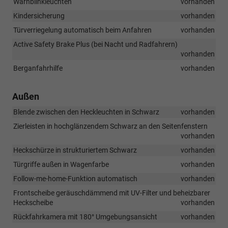
Warnblinkleuchten
vorhanden
Kindersicherung
vorhanden
Türverriegelung automatisch beim Anfahren
vorhanden
Active Safety Brake Plus (bei Nacht und Radfahrern)
vorhanden
Berganfahrhilfe
vorhanden
Außen
Blende zwischen den Heckleuchten in Schwarz
vorhanden
Zierleisten in hochglänzendem Schwarz an den Seitenfenstern
vorhanden
Heckschürze in strukturiertem Schwarz
vorhanden
Türgriffe außen in Wagenfarbe
vorhanden
Follow-me-home-Funktion automatisch
vorhanden
Frontscheibe geräuschdämmend mit UV-Filter und beheizbarer
Heckscheibe
vorhanden
Rückfahrkamera mit 180° Umgebungsansicht
vorhanden