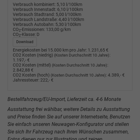
Verbrauch kombiniert:
5,10 l/100km
Verbrauch Innenstadt:
6,10 l/100km
Verbrauch Stadtrand:
5,00 l/100km
Verbrauch Landstraße:
4,40 l/100km
Verbrauch Autobahn:
5,30 l/100km
CO
-Emissionen:
133,00 g/km
2
CO
-Klasse:
D
2
Download
Energiekosten bei 15.000 km pro Jahr:
1.231,65 €
CO2 Kosten (niedrig)
:
(Kosten Durchschnitt 10 Jahre)
1.197,- €
CO2 Kosten (mittel)
:
(Kosten Durchschnitt 10 Jahre)
2.842,88 €
CO2 Kosten (hoch)
:
4.389,- €
(Kosten Durchschnitt 10 Jahre)
Jahressteuer:
222,- €
Bestellfahrzeug/EU-Import, Lieferzeit ca. 4-6 Monate
Ausstattung frei wählbar, weitere Details zu Ausstattung
und Preise finden Sie auf unserer Internetseite, Benutzen
Sie einfach unseren Neuwagen-Konfigurator und stellen
Sie sich Ihr Fahrzeug nach Ihren Wünschen zusammen,
Fotos dienen nur zur Illustration und zeigen