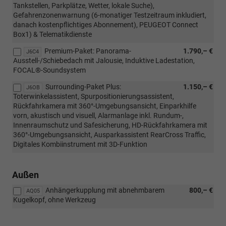
Tankstellen, Parkplätze, Wetter, lokale Suche),
Gefahrenzonenwarnung (6-monatiger Testzeitraum inkludiert,
danach kostenpflichtiges Abonnement), PEUGEOT Connect
Box1) & Telematikdienste
Premium-Paket: Panorama-
1.790,– €
J6C4
Ausstell-/Schiebedach mit Jalousie, Induktive Ladestation,
FOCAL®-Soundsystem
Surrounding-Paket Plus:
1.150,– €
J6OB
Toterwinkelassistent, Spurpositionierungsassistent,
Rückfahrkamera mit 360°-Umgebungsansicht, Einparkhilfe
vorn, akustisch und visuell, Alarmanlage inkl. Rundum-,
Innenraumschutz und Safesicherung, HD-Rückfahrkamera mit
360°-Umgebungsansicht, Ausparkassistent RearCross Traffic,
Digitales Kombiinstrument mit 3D-Funktion
Außen
Anhängerkupplung mit abnehmbarem
800,– €
AQ05
Kugelkopf, ohne Werkzeug