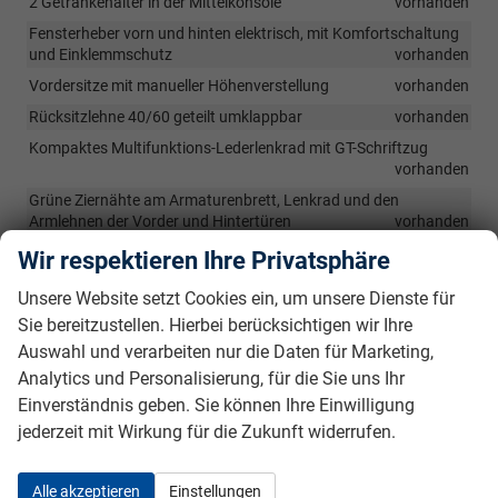
2 Getränkehalter in der Mittelkonsole
vorhanden
Fensterheber vorn und hinten elektrisch, mit Komfortschaltung
und Einklemmschutz
vorhanden
Vordersitze mit manueller Höhenverstellung
vorhanden
Rücksitzlehne 40/60 geteilt umklappbar
vorhanden
Kompaktes Multifunktions-Lederlenkrad mit GT-Schriftzug
vorhanden
Grüne Ziernähte am Armaturenbrett, Lenkrad und den
Armlehnen der Vorder und Hintertüren
vorhanden
LED-Ambientebeleuchtung am Armaturenbrett und an der
Wir respektieren Ihre Privatsphäre
Türverkleidung, einstellbar in 8 Farben
vorhanden
Unsere Website setzt Cookies ein, um unsere Dienste für
Dekoreinlagen aus Aluminium für Türverkleidungen und
Sie bereitzustellen. Hierbei berücksichtigen wir Ihre
Armaturenbrett
vorhanden
Auswahl und verarbeiten nur die Daten für Marketing,
Pedalerie und Einstiegsleisten in Aluminium
vorhanden
Analytics und Personalisierung, für die Sie uns Ihr
Dachhimmel in Schwarz
vorhanden
Einverständnis geben. Sie können Ihre Einwilligung
Make-up-Spiegel für Fahrer und Beifahrer beleuchtet
jederzeit mit Wirkung für die Zukunft widerrufen.
vorhanden
Keyless-System Plus (schlüsselloses Zugangs- und
Alle akzeptieren
Einstellungen
Startsystem)
vorhanden