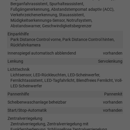
Berganfahrassistent, Spurhalteassistent,
Fußgängererkennung, Abstandstempomat adaptiv (ACC),
Verkehrzeichenerkennung, Stauassistent,
Müdigkeitserkennungs-Sensor, Notrufsystem,
Abstandswarner, Geschwindigkeitsbegrenzer
Einparkhilfe
Park Distance Control vorne, Park Distance Control hinten,
Rückfahrkamera
Innenspiegel automatisch abblendend
vorhanden
Lenkung
Servolenkung
Lichttechnik
Lichtsensor, LED-Rückleuchten, LED-Scheinwerfer,
Fernlichtassistent, LED-Tagfahrlicht, Blendfreies Fernlicht, Voll-
LED Scheinwerfer
Pannenhilfe
Pannenkit
Scheibenwaschanlage beheizbar
vorhanden
Start/Stop-Automatik
vorhanden
Zentralverriegelung
Zentralverriegelung, Zentralverriegelung mit
Funkfernbedienung, Schlüssellose Zentralverriegelung