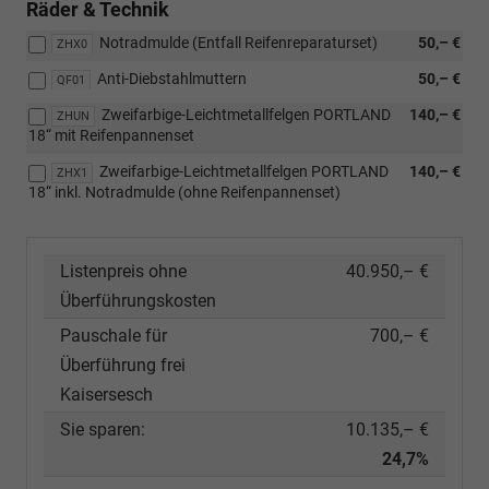
Räder & Technik
Notradmulde (Entfall Reifenreparaturset)
50,– €
ZHX0
Anti-Diebstahlmuttern
50,– €
QF01
Zweifarbige-Leichtmetallfelgen PORTLAND
140,– €
ZHUN
18“ mit Reifenpannenset
Zweifarbige-Leichtmetallfelgen PORTLAND
140,– €
ZHX1
18“ inkl. Notradmulde (ohne Reifenpannenset)
Listenpreis ohne
40.950,– €
Überführungskosten
Pauschale für
700,– €
Überführung frei
Kaisersesch
Sie sparen:
10.135,– €
24,7%