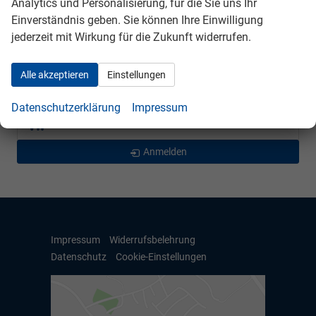
Analytics und Personalisierung, für die Sie uns Ihr
Mercedes-Benz
Einverständnis geben. Sie können Ihre Einwilligung
jederzeit mit Wirkung für die Zukunft widerrufen.
Peugeot
Seat
Alle akzeptieren
Einstellungen
Skoda
Datenschutzerklärung
Impressum
VW
Anmelden
Impressum
Widerrufsbelehrung
Datenschutz
Cookie-Einstellungen