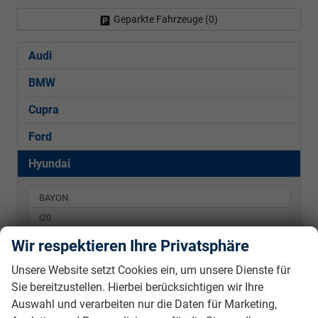
Geparkte Fahrzeuge (
0
)
Audi
BMW
Cupra
Ford
Hyundai
BAYON
i20
i30 Hatchback
Wir respektieren Ihre Privatsphäre
i30 Kombi
Unsere Website setzt Cookies ein, um unsere Dienste für
KONA
Sie bereitzustellen. Hierbei berücksichtigen wir Ihre
Auswahl und verarbeiten nur die Daten für Marketing,
Kia