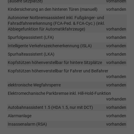
(äußere Sitzplätze)
vorhanden
Kindersicherung an den hinteren Türen (manuell)
vorhanden
Autonomer Notbremsassistent inkl. Fußgänger- und
Fahradfahrererkennung (FCA-Ped. & FCA-Cyc.) (inkl.
Abbiegefunktion für Automatikfahrzeuge)
vorhanden
Spurfolgeassistent (LFA)
vorhanden
Intelligente Verkehrszeichenerkennung (ISLA)
vorhanden
Spurhalteassistent (LKA)
vorhanden
Kopfstützen höhenverstellbar für hintere Sitzplätze
vorhanden
Kopfstützen höhenverstellbar für Fahrer und Beifahrer
vorhanden
elektronische Wegfahrsperre
vorhanden
Elektromechanische Parkbremse inkl. Hill-Hold-Funktion
vorhanden
Autobahnassistent 1.5 (HDA 1.5, nur mit DCT)
vorhanden
Alarmanlage
vorhanden
Insassenalarm (RSA)
vorhanden