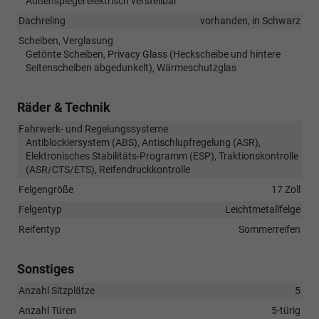
Außenspiegel elektrisch verstellbar
Dachreling
vorhanden, in Schwarz
Scheiben, Verglasung
Getönte Scheiben, Privacy Glass (Heckscheibe und hintere
Seitenscheiben abgedunkelt), Wärmeschutzglas
Räder & Technik
Fahrwerk- und Regelungssysteme
Antiblockiersystem (ABS), Antischlupfregelung (ASR),
Elektronisches Stabilitäts-Programm (ESP), Traktionskontrolle
(ASR/CTS/ETS), Reifendruckkontrolle
Felgengröße
17 Zoll
Felgentyp
Leichtmetallfelge
Reifentyp
Sommerreifen
Sonstiges
Anzahl Sitzplätze
5
Anzahl Türen
5-türig