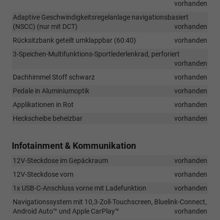
vorhanden
Adaptive Geschwindigkeitsregelanlage navigationsbasiert
(NSCC) (nur mit DCT)
vorhanden
Rücksitzbank geteilt umklappbar (60:40)
vorhanden
3-Speichen-Multifunktions-Sportlederlenkrad, perforiert
vorhanden
Dachhimmel Stoff schwarz
vorhanden
Pedale in Aluminiumoptik
vorhanden
Applikationen in Rot
vorhanden
Heckscheibe beheizbar
vorhanden
Infotainment & Kommunikation
12V-Steckdose im Gepäckraum
vorhanden
12V-Steckdose vorn
vorhanden
1x USB-C-Anschluss vorne mit Ladefunktion
vorhanden
Navigationssystem mit 10,3-Zoll-Touchscreen, Bluelink-Connect,
Android Auto™ und Apple CarPlay™
vorhanden