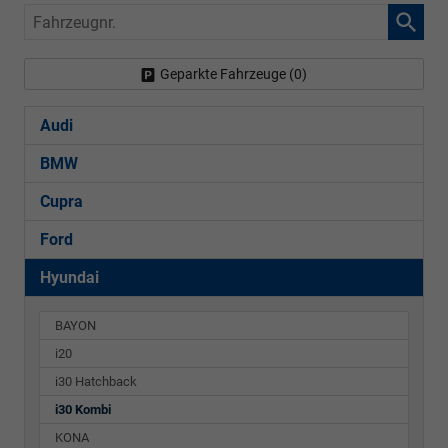
Fahrzeugnr.
Geparkte Fahrzeuge (
0
)
Audi
BMW
Cupra
Ford
Hyundai
BAYON
i20
i30 Hatchback
i30 Kombi
KONA