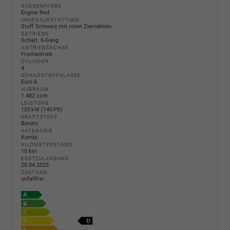
AUSSENFARBE
Engine Red
INNENAUSSTATTUNG
Stoff Schwarz mit roten Ziernähten
GETRIEBE
Schalt. 6-Gang
ANTRIEBSACHSE
Frontantrieb
ZYLINDER
4
SCHADSTOFFKLASSE
Euro 6
HUBRAUM
1.482 ccm
LEISTUNG
103 kW (140 PS)
KRAFTSTOFF
Benzin
KATEGORIE
Kombi
KILOMETERSTAND
10 km
ERSTZULASSUNG
28.04.2025
ZUSTAND
unfallfrei