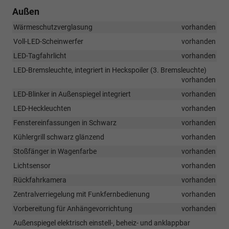
Außen
Wärmeschutzverglasung
vorhanden
Voll-LED-Scheinwerfer
vorhanden
LED-Tagfahrlicht
vorhanden
LED-Bremsleuchte, integriert in Heckspoiler (3. Bremsleuchte)
vorhanden
LED-Blinker in Außenspiegel integriert
vorhanden
LED-Heckleuchten
vorhanden
Fenstereinfassungen in Schwarz
vorhanden
Kühlergrill schwarz glänzend
vorhanden
Stoßfänger in Wagenfarbe
vorhanden
Lichtsensor
vorhanden
Rückfahrkamera
vorhanden
Zentralverriegelung mit Funkfernbedienung
vorhanden
Vorbereitung für Anhängevorrichtung
vorhanden
Außenspiegel elektrisch einstell-, beheiz- und anklappbar