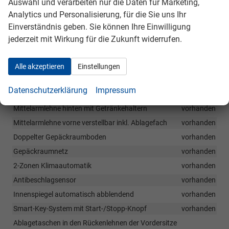
Auswahl und verarbeiten nur die Daten für Marketing,
Lüftungsdüsen für 2. Sitzreihe unter Fahrer- und Beifahrersitz
Analytics und Personalisierung, für die Sie uns Ihr
vorhanden
Einverständnis geben. Sie können Ihre Einwilligung
Fahrersitz mit elektrisch einstellbarer Lendenwirbelstütze
jederzeit mit Wirkung für die Zukunft widerrufen.
vorhanden
Türinnengriffe silber
vorhanden
Alle akzeptieren
Einstellungen
Fensterheber elektrisch inkl. Abwärts-/Aufwärtsautomatik mit
Einklemmschutz für vordere und hintere Sitzplätze
vorhanden
Datenschutzerklärung
Impressum
Höheneinstellbare Vordersitze
vorhanden
Mittelarmlehne hinten mit Getränkehaltern
vorhanden
Mittelarmlehne vorne verstellbar inkl. Ablagefach
vorhanden
Doppelter Gepäckraumboden
vorhanden
Gepäckraumnetz
vorhanden
2-Zonen Klimaautomatik
vorhanden
Antibeschlagsensor
vorhanden
Innenspiegel automatisch abblendend
vorhanden
Smart-Key-System mit Start-/Stopp-Knopf
vorhanden
Ablagetaschen in den Rückenlehnen der Vordersitze