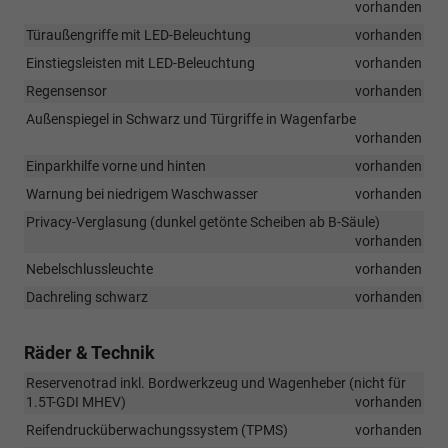
vorhanden
Türaußengriffe mit LED-Beleuchtung
vorhanden
Einstiegsleisten mit LED-Beleuchtung
vorhanden
Regensensor
vorhanden
Außenspiegel in Schwarz und Türgriffe in Wagenfarbe
vorhanden
Einparkhilfe vorne und hinten
vorhanden
Warnung bei niedrigem Waschwasser
vorhanden
Privacy-Verglasung (dunkel getönte Scheiben ab B-Säule)
vorhanden
Nebelschlussleuchte
vorhanden
Dachreling schwarz
vorhanden
Räder & Technik
Reservenotrad inkl. Bordwerkzeug und Wagenheber (nicht für
1.5T-GDI MHEV)
vorhanden
Reifendrucküberwachungssystem (TPMS)
vorhanden