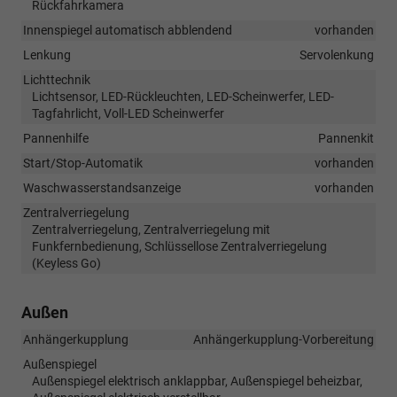
Rückfahrkamera
Innenspiegel automatisch abblendend
vorhanden
Lenkung
Servolenkung
Lichttechnik
Lichtsensor, LED-Rückleuchten, LED-Scheinwerfer, LED-
Tagfahrlicht, Voll-LED Scheinwerfer
Pannenhilfe
Pannenkit
Start/Stop-Automatik
vorhanden
Waschwasserstandsanzeige
vorhanden
Zentralverriegelung
Zentralverriegelung, Zentralverriegelung mit
Funkfernbedienung, Schlüssellose Zentralverriegelung
(Keyless Go)
Außen
Anhängerkupplung
Anhängerkupplung-Vorbereitung
Außenspiegel
Außenspiegel elektrisch anklappbar, Außenspiegel beheizbar,