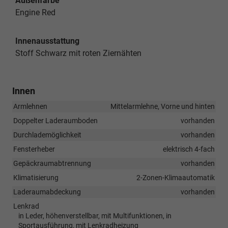
Außenfarbe
Engine Red
Innenausstattung
Stoff Schwarz mit roten Ziernähten
Innen
Armlehnen
Mittelarmlehne, Vorne und hinten
Doppelter Laderaumboden
vorhanden
Durchlademöglichkeit
vorhanden
Fensterheber
elektrisch 4-fach
Gepäckraumabtrennung
vorhanden
Klimatisierung
2-Zonen-Klimaautomatik
Laderaumabdeckung
vorhanden
Lenkrad
in Leder, höhenverstellbar, mit Multifunktionen, in
Sportausführung, mit Lenkradheizung