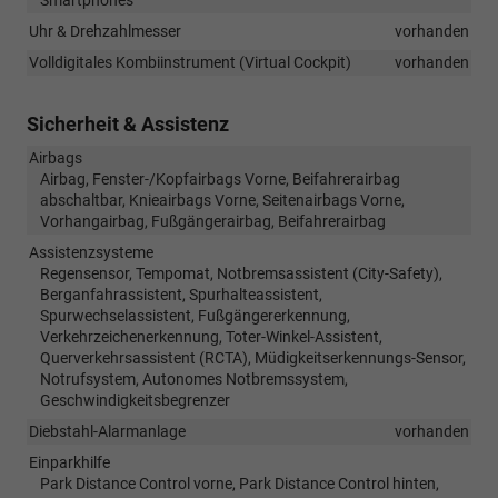
Uhr & Drehzahlmesser
vorhanden
Volldigitales Kombiinstrument (Virtual Cockpit)
vorhanden
Sicherheit & Assistenz
Airbags
Airbag, Fenster-/Kopfairbags Vorne, Beifahrerairbag
abschaltbar, Knieairbags Vorne, Seitenairbags Vorne,
Vorhangairbag, Fußgängerairbag, Beifahrerairbag
Assistenzsysteme
Regensensor, Tempomat, Notbremsassistent (City-Safety),
Berganfahrassistent, Spurhalteassistent,
Spurwechselassistent, Fußgängererkennung,
Verkehrzeichenerkennung, Toter-Winkel-Assistent,
Querverkehrsassistent (RCTA), Müdigkeitserkennungs-Sensor,
Notrufsystem, Autonomes Notbremssystem,
Geschwindigkeitsbegrenzer
Diebstahl-Alarmanlage
vorhanden
Einparkhilfe
Park Distance Control vorne, Park Distance Control hinten,