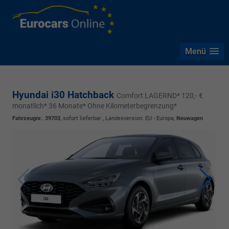
Menü
Hyundai i30 Hatchback
Comfort LAGERND* 120,- €
monatlich* 36 Monate* Ohne Kilometerbegrenzung*
Fahrzeugnr.
:
39703
,
sofort lieferbar
, Landesversion: EU - Europa,
Neuwagen