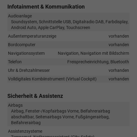
Infotainment & Kommunikation
Audioanlage
Soundsystem, Schnittstelle USB, Digitalradio DAB, Farbdisplay,
Android Auto, Apple CarPlay, Touchscreen
Außentemperaturanzeige
vorhanden
Bordcomputer
vorhanden
Navigationssystem
Navigation, Navigation mit Bildschirm
Telefon
Freisprecheinrichtung, Bluetooth
Uhr & Drehzahlmesser
vorhanden
Volldigitales Kombiinstrument (Virtual Cockpit)
vorhanden
Sicherheit & Assistenz
Airbags
Airbag, Fenster-/Kopfairbags Vorne, Beifahrerairbag
abschaltbar, Seitenairbags Vorne, Fußgängerairbag,
Beifahrerairbag
Assistenzsysteme
Tempomat, Notbremsassistent (City-Safety),