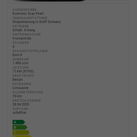
AUSSENFARBE
Ecotronic Gray Pearl
INNENAUSSTATTUNG
Sitzpolsterung in Stoff Schwarz
GETRIEBE
Schalt. 6-Gang
ANTRIEBSACHSE
Frontantrieb
ZYLINDER
4
SCHADSTOFFKLASSE
Euro 6
HUBRAUM
1.498 ccm
LEISTUNG
71 kW (97 PS)
KRAFTSTOFF
Benzin
KATEGORIE
Limousine
KILOMETERSTAND
10 km
ERSTZULASSUNG
28.04.2025
ZUSTAND
unfallfrei