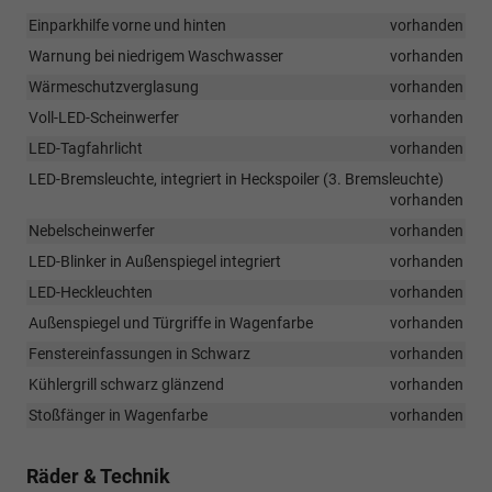
Einparkhilfe vorne und hinten
vorhanden
Warnung bei niedrigem Waschwasser
vorhanden
Wärmeschutzverglasung
vorhanden
Voll-LED-Scheinwerfer
vorhanden
LED-Tagfahrlicht
vorhanden
LED-Bremsleuchte, integriert in Heckspoiler (3. Bremsleuchte)
vorhanden
Nebelscheinwerfer
vorhanden
LED-Blinker in Außenspiegel integriert
vorhanden
LED-Heckleuchten
vorhanden
Außenspiegel und Türgriffe in Wagenfarbe
vorhanden
Fenstereinfassungen in Schwarz
vorhanden
Kühlergrill schwarz glänzend
vorhanden
Stoßfänger in Wagenfarbe
vorhanden
Räder & Technik