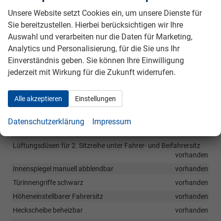
LED-Gepäckraumbeleuchtung
vorhanden
Unsere Website setzt Cookies ein, um unsere Dienste für
Sie bereitzustellen. Hierbei berücksichtigen wir Ihre
Befestigungsösen für Gepäcknetz
vorhanden
Auswahl und verarbeiten nur die Daten für Marketing,
Lederschaltknauf
vorhanden
Analytics und Personalisierung, für die Sie uns Ihr
Dachhimmel Stoff hellgrau
vorhanden
Einverständnis geben. Sie können Ihre Einwilligung
Sonnenblenden mit beleuchtetem Make-up Spiegel für Fahrer
jederzeit mit Wirkung für die Zukunft widerrufen.
und Beifahrer
vorhanden
Getränkehalter vorne
vorhanden
Alle akzeptieren
Einstellungen
Servolenkung
vorhanden
Fensterheber elektrisch vorne
vorhanden
Datenschutzerklärung
Impressum
Manuelle Klimaanlage
vorhanden
Lüftungsdüsen für 2. Sitzreihe unter Fahrer- und Beifahrersitz
vorhanden
Innenspiegel manuell abblendbar
vorhanden
Türinnengriffe schwarz
vorhanden
Höheneinstellbarer Fahrersitz
vorhanden
Heckscheibe beheizbar
vorhanden