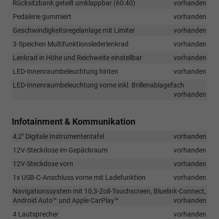
Rücksitzbank geteilt umklappbar (60:40)
vorhanden
Pedalerie gummiert
vorhanden
Geschwindigkeitsregelanlage mit Limiter
vorhanden
3-Speichen Multifunktionslederlenkrad
vorhanden
Lenkrad in Höhe und Reichweite einstellbar
vorhanden
LED-Innenraumbeleuchtung hinten
vorhanden
LED-Innenraumbeleuchtung vorne inkl. Brillenablagefach
vorhanden
Infotainment & Kommunikation
4,2" Digitale Instrumententafel
vorhanden
12V-Steckdose im Gepäckraum
vorhanden
12V-Steckdose vorn
vorhanden
1x USB-C-Anschluss vorne mit Ladefunktion
vorhanden
Navigationssystem mit 10,3-Zoll-Touchscreen, Bluelink-Connect,
Android Auto™ und Apple CarPlay™
vorhanden
4 Lautsprecher
vorhanden