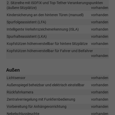
2. Sitzreihe mit ISOFIX und Top-Tether-Verankerungspunkten
(äußere Sitzplätze)
vorhanden
Kindersicherung an den hinteren Türen (manuell)
vorhanden
Spurfolgeassistent (LFA)
vorhanden
Intelligente Verkehrszeichenerkennung (ISLA)
vorhanden
Spurhalteassistent (LKA)
vorhanden
Kopfstützen höhenverstellbar für hintere Sitzplätze
vorhanden
Kopfstützen höhenverstellbar für Fahrer und Beifahrer
vorhanden
Außen
Lichtsensor
vorhanden
Außenspiegel beheizbar und elektrisch einstellbar
vorhanden
Rückfahrkamera
vorhanden
Zentralverriegelung mit Funkfernbedienung
vorhanden
Vorbereitung für Anhängevorrichtung
vorhanden
Nebelschlussleuchte
vorhanden