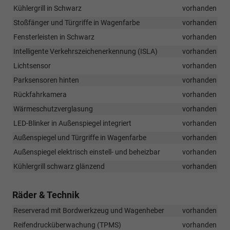
Kühlergrill in Schwarz
vorhanden
Stoßfänger und Türgriffe in Wagenfarbe
vorhanden
Fensterleisten in Schwarz
vorhanden
Intelligente Verkehrszeichenerkennung (ISLA)
vorhanden
Lichtsensor
vorhanden
Parksensoren hinten
vorhanden
Rückfahrkamera
vorhanden
Wärmeschutzverglasung
vorhanden
LED-Blinker in Außenspiegel integriert
vorhanden
Außenspiegel und Türgriffe in Wagenfarbe
vorhanden
Außenspiegel elektrisch einstell- und beheizbar
vorhanden
Kühlergrill schwarz glänzend
vorhanden
Räder & Technik
Reserverad mit Bordwerkzeug und Wagenheber
vorhanden
Reifendrucküberwachung (TPMS)
vorhanden