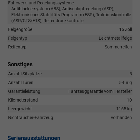
Fahrwerk- und Regelungssysteme
Antiblockiersystem (ABS), Antischlupfregelung (ASR),
Elektronisches Stabilitäts-Programm (ESP), Traktionskontrolle
(ASR/CTS/ETS), Reifendruckkontrolle
Felgengröße
16 Zoll
Felgentyp
Leichtmetallfelge
Reifentyp
Sommerreifen
Sonstiges
Anzahl Sitzplätze
5
Anzahl Türen
5-türig
Garantieleistung
Fahrzeuggarantie vom Hersteller
Kilometerstand
10
Leergewicht
1165 kg
Nichtraucher-Fahrzeug
vorhanden
Serienausstattungen