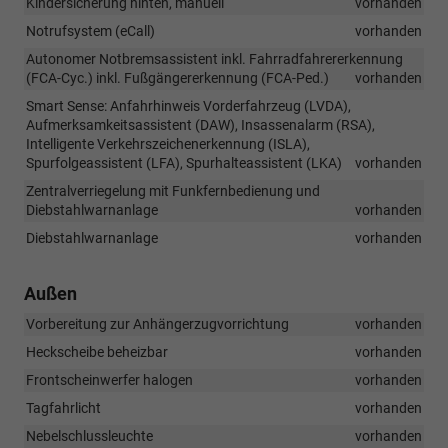
Kindersicherung hinten, manuell
vorhanden
Notrufsystem (eCall)
vorhanden
Autonomer Notbremsassistent inkl. Fahrradfahrererkennung
(FCA-Cyc.) inkl. Fußgängererkennung (FCA-Ped.)
vorhanden
Smart Sense: Anfahrhinweis Vorderfahrzeug (LVDA),
Aufmerksamkeitsassistent (DAW), Insassenalarm (RSA),
Intelligente Verkehrszeichenerkennung (ISLA),
Spurfolgeassistent (LFA), Spurhalteassistent (LKA)
vorhanden
Zentralverriegelung mit Funkfernbedienung und
Diebstahlwarnanlage
vorhanden
Diebstahlwarnanlage
vorhanden
Außen
Vorbereitung zur Anhängerzugvorrichtung
vorhanden
Heckscheibe beheizbar
vorhanden
Frontscheinwerfer halogen
vorhanden
Tagfahrlicht
vorhanden
Nebelschlussleuchte
vorhanden