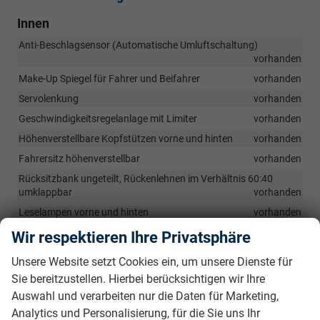
Innen
Anti-Beschlagsensor (Automatische Umluftschaltung)
vorhanden
Make-Up Spiegel für Fahrer und Beifahrer
vorhanden
Servolenkung
vorhanden
Geschwindigkeitsregelanlage mit Limiter
vorhanden
Höhenverstellbare Kopfstützen vorne und hinten
vorhanden
Fahrersitz höhenverstellbar
vorhanden
Rücksitzbank ungeteilt, Rückenlehnen im Verhältnis 60:40
umklappbar
vorhanden
Leselampen vorne und hinten
vorhanden
Gepäckraumbeleuchtung
vorhanden
Wir respektieren Ihre Privatsphäre
Schalthebel Kunststoff
vorhanden
Unsere Website setzt Cookies ein, um unsere Dienste für
Getränkehalter vorne
vorhanden
Sie bereitzustellen. Hierbei berücksichtigen wir Ihre
elektromechanische Servolenkung
vorhanden
Auswahl und verarbeiten nur die Daten für Marketing,
Analytics und Personalisierung, für die Sie uns Ihr
Lüftungsdüsen für 2. Sitzreihe unter Fahrer- und Beifahrersitz