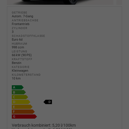
GETRIEBE
Autom. 7-Gang
ANTRIEBSACHSE
Frontantrieb
ZYLINDER
3
SCHADSTOFFKLASSE
Euro 6d
HUBRAUM
998 ccm
LEISTUNG
66 kW (90 PS)
KRAFTSTOFF
Benzin
KATEGORIE
Kleinwagen
KILOMETERSTAND
10 km
Verbrauch kombiniert:
5,20 l/100km