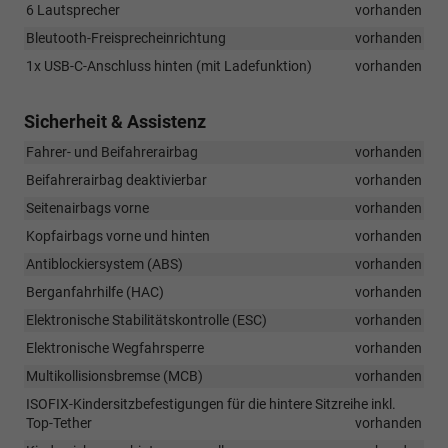
6 Lautsprecher
vorhanden
Bleutooth-Freisprecheinrichtung
vorhanden
1x USB-C-Anschluss hinten (mit Ladefunktion)
vorhanden
Sicherheit & Assistenz
Fahrer- und Beifahrerairbag
vorhanden
Beifahrerairbag deaktivierbar
vorhanden
Seitenairbags vorne
vorhanden
Kopfairbags vorne und hinten
vorhanden
Antiblockiersystem (ABS)
vorhanden
Berganfahrhilfe (HAC)
vorhanden
Elektronische Stabilitätskontrolle (ESC)
vorhanden
Elektronische Wegfahrsperre
vorhanden
Multikollisionsbremse (MCB)
vorhanden
ISOFIX-Kindersitzbefestigungen für die hintere Sitzreihe inkl.
Top-Tether
vorhanden