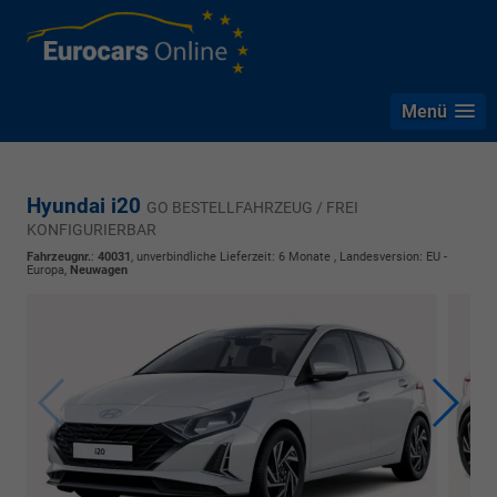
Menü
Hyundai i20
GO BESTELLFAHRZEUG / FREI
KONFIGURIERBAR
Fahrzeugnr.
:
40031
, unverbindliche Lieferzeit:
6 Monate
, Landesversion: EU -
Europa,
Neuwagen