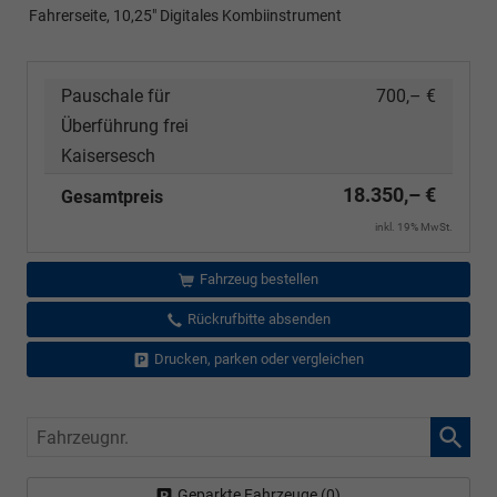
Fahrerseite, 10,25" Digitales Kombiinstrument
Pauschale für
700,– €
Überführung frei
Kaisersesch
18.350,– €
Gesamtpreis
inkl. 19% MwSt.
Fahrzeug bestellen
Rückrufbitte absenden
Drucken, parken oder vergleichen
Fahrzeugnr.
Geparkte Fahrzeuge (
0
)