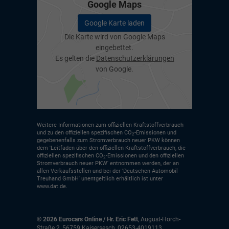
Google Maps
Google Karte laden
Die Karte wird von Google Maps
eingebettet.
Es gelten die
Datenschutzerklärungen
von Google.
Weitere Informationen zum offiziellen Kraftstoffverbrauch
und zu den offiziellen spezifischen CO
-Emissionen und
2
gegebenenfalls zum Stromverbrauch neuer PKW können
dem 'Leitfaden über den offiziellen Kraftstoffverbrauch, die
offiziellen spezifischen CO
-Emissionen und den offiziellen
2
Stromverbrauch neuer PKW' entnommen werden, der an
allen Verkaufsstellen und bei der 'Deutschen Automobil
Treuhand GmbH' unentgeltlich erhältlich ist unter
www.dat.de.
© 2026
Eurocars Online / Hr. Eric Fett
,
August-Horch-
Straße 2
,
56759
Kaisersesch,
02653-4019113