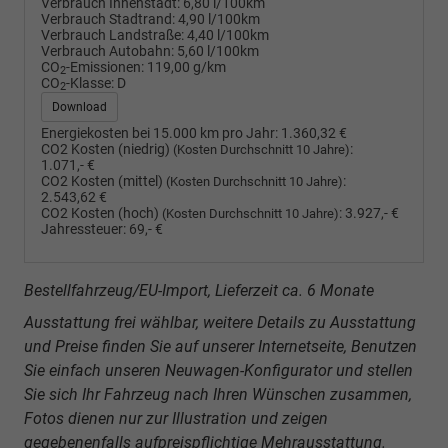
Verbrauch Innenstadt:
6,80 l/100km
Verbrauch Stadtrand:
4,90 l/100km
Verbrauch Landstraße:
4,40 l/100km
Verbrauch Autobahn:
5,60 l/100km
CO
-Emissionen:
119,00 g/km
2
CO
-Klasse:
D
2
Download
Energiekosten bei 15.000 km pro Jahr:
1.360,32 €
CO2 Kosten (niedrig)
:
(Kosten Durchschnitt 10 Jahre)
1.071,- €
CO2 Kosten (mittel)
:
(Kosten Durchschnitt 10 Jahre)
2.543,62 €
CO2 Kosten (hoch)
:
3.927,- €
(Kosten Durchschnitt 10 Jahre)
Jahressteuer:
69,- €
Bestellfahrzeug/EU-Import, Lieferzeit ca. 6 Monate
Ausstattung frei wählbar, weitere Details zu Ausstattung
und Preise finden Sie auf unserer Internetseite, Benutzen
Sie einfach unseren Neuwagen-Konfigurator und stellen
Sie sich Ihr Fahrzeug nach Ihren Wünschen zusammen,
Fotos dienen nur zur Illustration und zeigen
gegebenenfalls aufpreispflichtige Mehrausstattung.