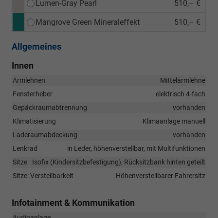
Lumen-Gray Pearl
510,– €
Mangrove Green Mineraleffekt
510,– €
Allgemeines
Innen
Armlehnen
Mittelarmlehne
Fensterheber
elektrisch 4-fach
Gepäckraumabtrennung
vorhanden
Klimatisierung
Klimaanlage manuell
Laderaumabdeckung
vorhanden
Lenkrad
in Leder, höhenverstellbar, mit Multifunktionen
Sitze
Isofix (Kindersitzbefestigung), Rücksitzbank hinten geteilt
Sitze: Verstellbarkeit
Höhenverstellbarer Fahrersitz
Infotainment & Kommunikation
Audioanlage