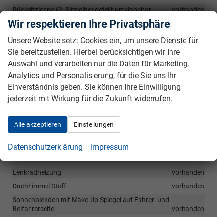
Rücksitzlehne (2. Sitzreihe) geteilt umklappbar
vorhanden
Wir respektieren Ihre Privatsphäre
Sitzheizung vorne
vorhanden
Ablagetaschen an der Beifahrersitzrückenlehne
vorhanden
Unsere Website setzt Cookies ein, um unsere Dienste für
Türinnengriffe schwarz
vorhanden
Sie bereitzustellen. Hierbei berücksichtigen wir Ihre
Auswahl und verarbeiten nur die Daten für Marketing,
Innenraumbeleuchtung vorne
vorhanden
Analytics und Personalisierung, für die Sie uns Ihr
Innenraumbeleuchtung hinten
vorhanden
Einverständnis geben. Sie können Ihre Einwilligung
Gepäckraumbeleuchtung
vorhanden
jederzeit mit Wirkung für die Zukunft widerrufen.
Mittelarmlehne vorn, verstellbar mit Ablagefach
vorhanden
Gepäckraumnetz
vorhanden
Alle akzeptieren
Einstellungen
Verzurösen für Gepäckraumnetz
vorhanden
4-Speichen-Multifunktionslederlenkrad
vorhanden
Datenschutzerklärung
Impressum
Lederschaltknauf
vorhanden
Lenkradheizung
vorhanden
Dachhimmel Stoff
vorhanden
Sonnenblenden mit Make-Up Spiegel auf Fahrer- und
Beifahrerseite
vorhanden