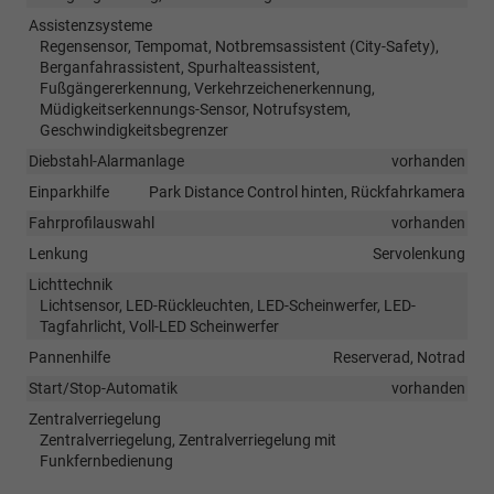
Assistenzsysteme
Regensensor, Tempomat, Notbremsassistent (City-Safety),
Berganfahrassistent, Spurhalteassistent,
Fußgängererkennung, Verkehrzeichenerkennung,
Müdigkeitserkennungs-Sensor, Notrufsystem,
Geschwindigkeitsbegrenzer
Diebstahl-Alarmanlage
vorhanden
Einparkhilfe
Park Distance Control hinten, Rückfahrkamera
Fahrprofilauswahl
vorhanden
Lenkung
Servolenkung
Lichttechnik
Lichtsensor, LED-Rückleuchten, LED-Scheinwerfer, LED-
Tagfahrlicht, Voll-LED Scheinwerfer
Pannenhilfe
Reserverad, Notrad
Start/Stop-Automatik
vorhanden
Zentralverriegelung
Zentralverriegelung, Zentralverriegelung mit
Funkfernbedienung