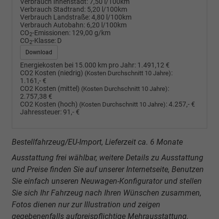
Verbrauch Innenstadt:
7,50 l/100km
Verbrauch Stadtrand:
5,20 l/100km
Verbrauch Landstraße:
4,80 l/100km
Verbrauch Autobahn:
6,20 l/100km
CO
-Emissionen:
129,00 g/km
2
CO
-Klasse:
D
2
Download
Energiekosten bei 15.000 km pro Jahr:
1.491,12 €
CO2 Kosten (niedrig)
:
(Kosten Durchschnitt 10 Jahre)
1.161,- €
CO2 Kosten (mittel)
:
(Kosten Durchschnitt 10 Jahre)
2.757,38 €
CO2 Kosten (hoch)
:
4.257,- €
(Kosten Durchschnitt 10 Jahre)
Jahressteuer:
91,- €
Bestellfahrzeug/EU-Import, Lieferzeit ca. 6 Monate
Ausstattung frei wählbar, weitere Details zu Ausstattung
und Preise finden Sie auf unserer Internetseite, Benutzen
Sie einfach unseren Neuwagen-Konfigurator und stellen
Sie sich Ihr Fahrzeug nach Ihren Wünschen zusammen,
Fotos dienen nur zur Illustration und zeigen
gegebenenfalls aufpreispflichtige Mehrausstattung.