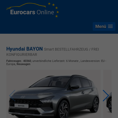
Menü
Hyundai BAYON
Smart BESTELLFAHRZEUG / FREI
KONFIGURIERBAR
Fahrzeugnr.
:
40360
, unverbindliche Lieferzeit:
6 Monate
, Landesversion: EU -
Europa,
Neuwagen