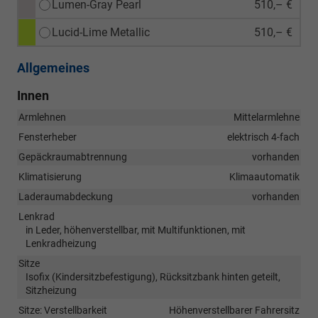
Lumen-Gray Pearl
510,– €
Lucid-Lime Metallic
510,– €
Allgemeines
Innen
Armlehnen
Mittelarmlehne
Fensterheber
elektrisch 4-fach
Gepäckraumabtrennung
vorhanden
Klimatisierung
Klimaautomatik
Laderaumabdeckung
vorhanden
Lenkrad
in Leder, höhenverstellbar, mit Multifunktionen, mit
Lenkradheizung
Sitze
Isofix (Kindersitzbefestigung), Rücksitzbank hinten geteilt,
Sitzheizung
Sitze: Verstellbarkeit
Höhenverstellbarer Fahrersitz