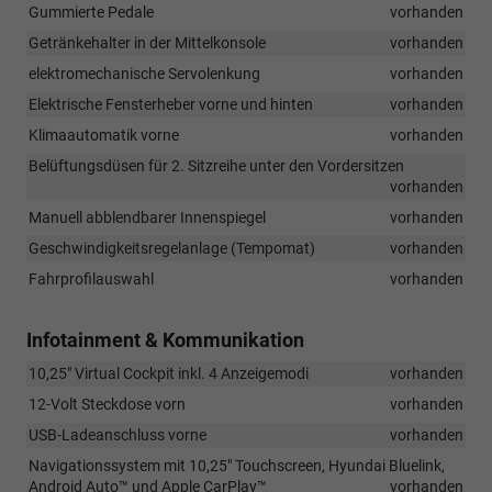
Gummierte Pedale
vorhanden
Getränkehalter in der Mittelkonsole
vorhanden
elektromechanische Servolenkung
vorhanden
Elektrische Fensterheber vorne und hinten
vorhanden
Klimaautomatik vorne
vorhanden
Belüftungsdüsen für 2. Sitzreihe unter den Vordersitzen
vorhanden
Manuell abblendbarer Innenspiegel
vorhanden
Geschwindigkeitsregelanlage (Tempomat)
vorhanden
Fahrprofilauswahl
vorhanden
Infotainment & Kommunikation
10,25" Virtual Cockpit inkl. 4 Anzeigemodi
vorhanden
12-Volt Steckdose vorn
vorhanden
USB-Ladeanschluss vorne
vorhanden
Navigationssystem mit 10,25" Touchscreen, Hyundai Bluelink,
Android Auto™ und Apple CarPlay™
vorhanden