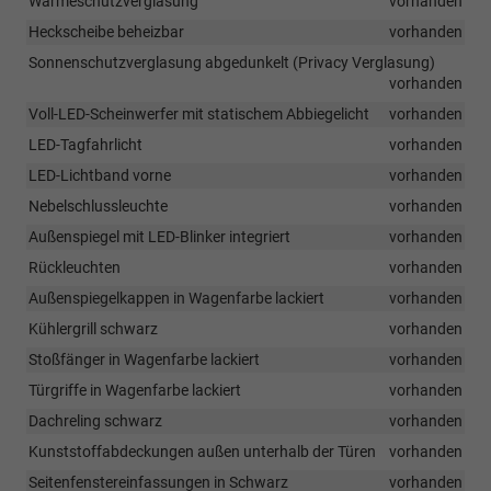
Wärmeschutzverglasung
vorhanden
Heckscheibe beheizbar
vorhanden
Sonnenschutzverglasung abgedunkelt (Privacy Verglasung)
vorhanden
Voll-LED-Scheinwerfer mit statischem Abbiegelicht
vorhanden
LED-Tagfahrlicht
vorhanden
LED-Lichtband vorne
vorhanden
Nebelschlussleuchte
vorhanden
Außenspiegel mit LED-Blinker integriert
vorhanden
Rückleuchten
vorhanden
Außenspiegelkappen in Wagenfarbe lackiert
vorhanden
Kühlergrill schwarz
vorhanden
Stoßfänger in Wagenfarbe lackiert
vorhanden
Türgriffe in Wagenfarbe lackiert
vorhanden
Dachreling schwarz
vorhanden
Kunststoffabdeckungen außen unterhalb der Türen
vorhanden
Seitenfenstereinfassungen in Schwarz
vorhanden