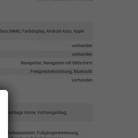
face (MMI), Farbdisplay, Android Auto, Apple
vorhanden
vorhanden
Navigation, Navigation mit Bildschirm
Freisprecheinrichtung, Bluetooth
vorhanden
Seitenairbags Vorne, Vorhangairbag,
 Spurhalteassistent, Fußgängererkennung,