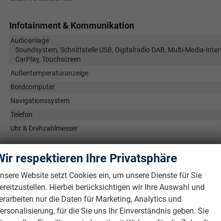
Infotainment & Kommunikation
Audioanlage
Soundsystem, Schnittstelle USB, Digitalradio DAB, Multi-Media-Inter
CarPlay, Touchscreen
Außentemperaturanzeige
Bordcomputer
Navigationssystem
Telefon
Uhr & Drehzahlmesser
Sicherheit & Assistenz
Wir respektieren Ihre Privatsphäre
Airbags
nsere Website setzt Cookies ein, um unsere Dienste für Sie
Airbag, Fenster-/Kopfairbags Vorne, Beifahrerairbag abschaltbar, 
ereitzustellen. Hierbei berücksichtigen wir Ihre Auswahl und
Fußgängerairbag, Beifahrerairbag
erarbeiten nur die Daten für Marketing, Analytics und
Assistenzsysteme
ersonalisierung, für die Sie uns Ihr Einverständnis geben. Sie
Tempomat, Notbremsassistent (City-Safety), Berganfahrassistent,