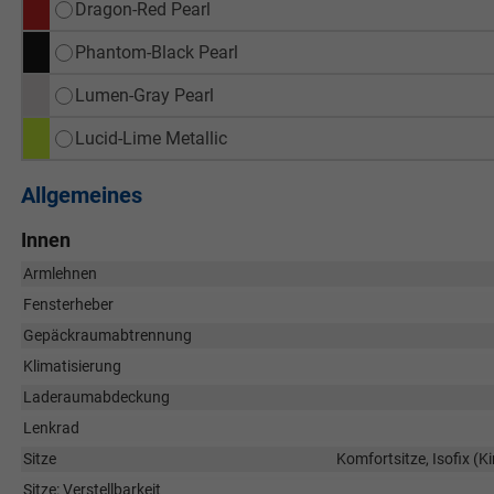
Dragon-Red Pearl
Phantom-Black Pearl
Lumen-Gray Pearl
Lucid-Lime Metallic
Allgemeines
Innen
Armlehnen
Fensterheber
Gepäckraumabtrennung
Klimatisierung
Laderaumabdeckung
Lenkrad
Sitze
Komfortsitze, Isofix (K
Sitze: Verstellbarkeit