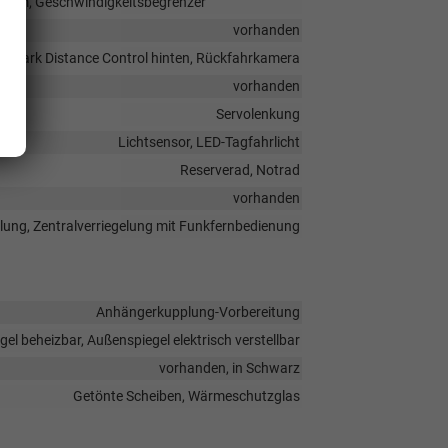
stem, Geschwindigkeitsbegrenzer
vorhanden
Park Distance Control hinten, Rückfahrkamera
vorhanden
Servolenkung
Lichtsensor, LED-Tagfahrlicht
Reserverad, Notrad
vorhanden
elung, Zentralverriegelung mit Funkfernbedienung
Anhängerkupplung-Vorbereitung
el beheizbar, Außenspiegel elektrisch verstellbar
vorhanden, in Schwarz
Getönte Scheiben, Wärmeschutzglas