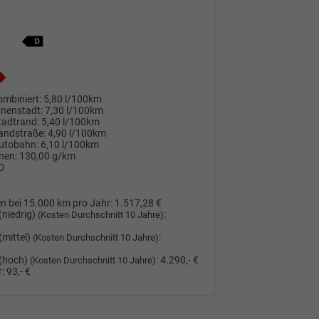
mbiniert:
5,80 l/100km
nnenstadt:
7,30 l/100km
tadtrand:
5,40 l/100km
andstraße:
4,90 l/100km
utobahn:
6,10 l/100km
nen:
130,00 g/km
D
n bei 15.000 km pro Jahr:
1.517,28 €
(niedrig)
:
(Kosten Durchschnitt 10 Jahre)
(mittel)
:
(Kosten Durchschnitt 10 Jahre)
(hoch)
:
4.290,- €
(Kosten Durchschnitt 10 Jahre)
:
93,- €