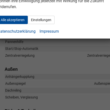
önnen Ihre Einwilligung jederzeit mit Wirkung für die Zukunft
Verkehrzeichenerkennung, Müdigkeitserkennungs-Sensor, Notrufsy
iderrufen.
Diebstahl-Alarmanlage
Einparkhilfe
Alle akzeptieren
Einstellungen
Fahrprofilauswahl
Lenkung
atenschutzerklärung
Impressum
Lichttechnik
Pannenhilfe
Start/Stop-Automatik
Zentralverriegelung
Zentralverrieg
Außen
Anhängerkupplung
Außenspiegel
Außenspieg
Dachreling
Scheiben, Verglasung