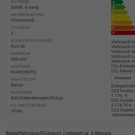
GETRIEBE
Schalt. 6-Gang
ANTRIEBSACHSE
Frontantrieb
ZYLINDER
3
SCHADSTOFFKLASSE
Verbrauch ko
Euro 6e
Verbrauch I
Verbrauch S
HUBRAUM
Verbrauch L
998 ccm
Verbrauch A
CO
-Emissio
LEISTUNG
2
CO
-Klasse:
66 kW (90 PS)
2
Download
KRAFTSTOFF
Benzin
Energiekoste
CO2 Kosten 
KATEGORIE
1.170,- €
SUV/Geländewagen/Pickup
CO2 Kosten 
2.778,75 €
KILOMETERSTAND
CO2 Kosten 
10 km
Jahressteuer
Bestellfahrzeug/EU-Import, Lieferzeit ca. 6 Monate