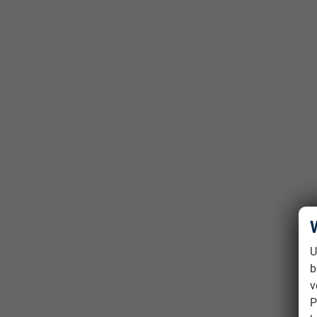
U
b
v
P