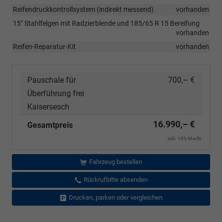
Reifendruckkontrollsystem (indirekt messend)
vorhanden
15" Stahlfelgen mit Radzierblende und 185/65 R 15 Bereifung
vorhanden
Reifen-Reparatur-Kit
vorhanden
Pauschale für
700,– €
Überführung frei
Kaisersesch
16.990,– €
Gesamtpreis
inkl. 19% MwSt.
Fahrzeug bestellen
Rückrufbitte absenden
Drucken, parken oder vergleichen