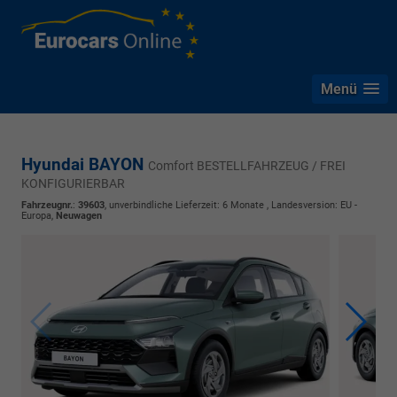
Menü
Hyundai BAYON
Comfort BESTELLFAHRZEUG / FREI
KONFIGURIERBAR
Fahrzeugnr.
:
39603
, unverbindliche Lieferzeit:
6 Monate
, Landesversion: EU -
Europa,
Neuwagen