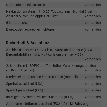
USB-Ladeanschluss vorne
vorhanden
Navigationssystem mit 10,25" Touchscreen, Hyundai Bluelink,
Android Auto™ und Apple CarPlay™
vorhanden
6 Lautsprecher
vorhanden
Bluetooth-Freisprecheinrichtung
vorhanden
Sicherheit & Assistenz
Antiblockiersystem (ABS), Elektr. Stabilitätskontrolle (ESC),
Berganfahrhilfe (HAC), Multikollisionsbremse (MCB)
vorhanden
2. Sitzreihe mit ISOFIX und Top-Tether-Verankerungspunkten
(äußere Sitzplätze)
vorhanden
Kindersicherung an den hinteren Türen (manuell)
vorhanden
Spurhalteassistent (LKA)
vorhanden
Spurfolgeassistent (LFA)
vorhanden
Intelligente Verkehrszeichenerkennung (ISLA)
vorhanden
Autonomer Notbremsassistent (FCA 1.0) inkl. Fahrzeug-,