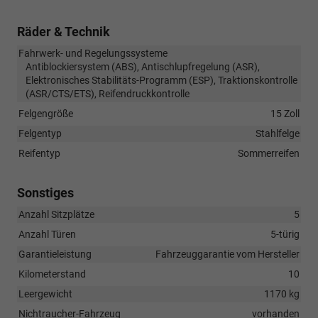
Räder & Technik
Fahrwerk- und Regelungssysteme
Antiblockiersystem (ABS), Antischlupfregelung (ASR),
Elektronisches Stabilitäts-Programm (ESP), Traktionskontrolle
(ASR/CTS/ETS), Reifendruckkontrolle
Felgengröße
15 Zoll
Felgentyp
Stahlfelge
Reifentyp
Sommerreifen
Sonstiges
Anzahl Sitzplätze
5
Anzahl Türen
5-türig
Garantieleistung
Fahrzeuggarantie vom Hersteller
Kilometerstand
10
Leergewicht
1170 kg
Nichtraucher-Fahrzeug
vorhanden