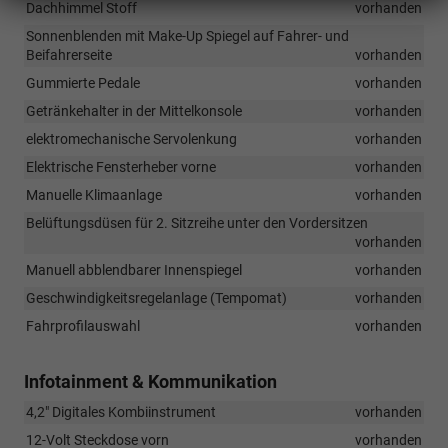
Dachhimmel Stoff
vorhanden
Sonnenblenden mit Make-Up Spiegel auf Fahrer- und
Beifahrerseite
vorhanden
Gummierte Pedale
vorhanden
Getränkehalter in der Mittelkonsole
vorhanden
elektromechanische Servolenkung
vorhanden
Elektrische Fensterheber vorne
vorhanden
Manuelle Klimaanlage
vorhanden
Belüftungsdüsen für 2. Sitzreihe unter den Vordersitzen
vorhanden
Manuell abblendbarer Innenspiegel
vorhanden
Geschwindigkeitsregelanlage (Tempomat)
vorhanden
Fahrprofilauswahl
vorhanden
Infotainment & Kommunikation
4,2" Digitales Kombiinstrument
vorhanden
12-Volt Steckdose vorn
vorhanden