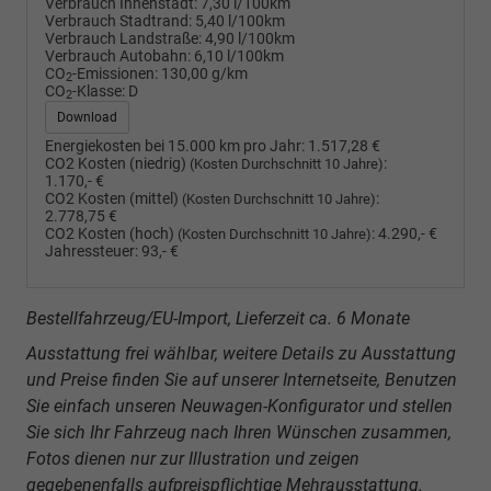
Verbrauch Innenstadt:
7,30 l/100km
Verbrauch Stadtrand:
5,40 l/100km
Verbrauch Landstraße:
4,90 l/100km
Verbrauch Autobahn:
6,10 l/100km
CO
-Emissionen:
130,00 g/km
2
CO
-Klasse:
D
2
Download
Energiekosten bei 15.000 km pro Jahr:
1.517,28 €
CO2 Kosten (niedrig)
:
(Kosten Durchschnitt 10 Jahre)
1.170,- €
CO2 Kosten (mittel)
:
(Kosten Durchschnitt 10 Jahre)
2.778,75 €
CO2 Kosten (hoch)
:
4.290,- €
(Kosten Durchschnitt 10 Jahre)
Jahressteuer:
93,- €
Bestellfahrzeug/EU-Import, Lieferzeit ca. 6 Monate
Ausstattung frei wählbar, weitere Details zu Ausstattung
und Preise finden Sie auf unserer Internetseite, Benutzen
Sie einfach unseren Neuwagen-Konfigurator und stellen
Sie sich Ihr Fahrzeug nach Ihren Wünschen zusammen,
Fotos dienen nur zur Illustration und zeigen
gegebenenfalls aufpreispflichtige Mehrausstattung.