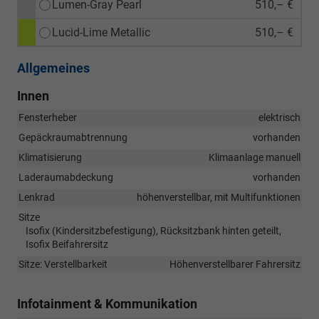
Lumen-Gray Pearl
510,– €
Lucid-Lime Metallic
510,– €
Allgemeines
Innen
Fensterheber
elektrisch
Gepäckraumabtrennung
vorhanden
Klimatisierung
Klimaanlage manuell
Laderaumabdeckung
vorhanden
Lenkrad
höhenverstellbar, mit Multifunktionen
Sitze
Isofix (Kindersitzbefestigung), Rücksitzbank hinten geteilt,
Isofix Beifahrersitz
Sitze: Verstellbarkeit
Höhenverstellbarer Fahrersitz
Infotainment & Kommunikation