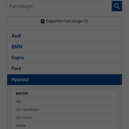
Fahrzeugnr.
Geparkte Fahrzeuge (
0
)
Audi
BMW
Cupra
Ford
Hyundai
BAYON
i20
i30 Hatchback
i30 Kombi
KONA