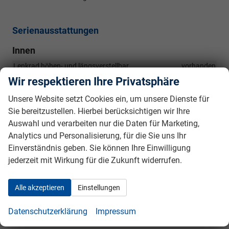
Serienausstattungen
Innen
Lenkrad höhen- und längsverstellbar
vorhanden
Wir respektieren Ihre Privatsphäre
Kopfstützen für Fahrer und Beifahrer höhenverstellbar
vorhanden
Unsere Website setzt Cookies ein, um unsere Dienste für
Kopfstützen im Fond höhenverstellbar
vorhanden
Sie bereitzustellen. Hierbei berücksichtigen wir Ihre
Fahrersitz höhenverstellbar
vorhanden
Auswahl und verarbeiten nur die Daten für Marketing,
Rücksitzlehne (2. Sitzreihe) geteilt umklappbar
vorhanden
Analytics und Personalisierung, für die Sie uns Ihr
Türinnengriffe schwarz
vorhanden
Einverständnis geben. Sie können Ihre Einwilligung
jederzeit mit Wirkung für die Zukunft widerrufen.
Innenraumbeleuchtung vorne
vorhanden
Innenraumbeleuchtung hinten
vorhanden
Alle akzeptieren
Einstellungen
Gepäckraumbeleuchtung
vorhanden
Verzurösen für Gepäckraumnetz
vorhanden
Datenschutzerklärung
Impressum
4-Speichen-Multifunktionslenkrad
vorhanden