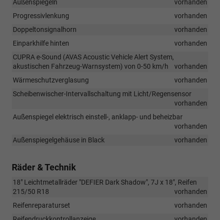
Außenspiegeln
vorhanden
Progressivlenkung
vorhanden
Doppeltonsignalhorn
vorhanden
Einparkhilfe hinten
vorhanden
CUPRA e-Sound (AVAS Acoustic Vehicle Alert System,
akustischen Fahrzeug-Warnsystem) von 0-50 km/h
vorhanden
Wärmeschutzverglasung
vorhanden
Scheibenwischer-Intervallschaltung mit Licht/Regensensor
vorhanden
Außenspiegel elektrisch einstell-, anklapp- und beheizbar
vorhanden
Außenspiegelgehäuse in Black
vorhanden
Räder & Technik
18" Leichtmetallräder "DEFIER Dark Shadow", 7J x 18", Reifen
215/50 R18
vorhanden
Reifenreparaturset
vorhanden
Reifendruckkontrollanzeige
vorhanden