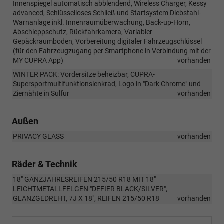
Innenspiegel automatisch abblendend, Wireless Charger, Kessy
advanced, Schlüsselloses Schließ-und Startsystem Diebstahl-
Warnanlage inkl. Innenraumüberwachung, Back-up-Horn,
Abschleppschutz, Rückfahrkamera, Variabler
Gepäckraumboden, Vorbereitung digitaler Fahrzeugschlüssel
(für den Fahrzeugzugang per Smartphone in Verbindung mit der
MY CUPRA App)
vorhanden
WINTER PACK: Vordersitze beheizbar, CUPRA-
Supersportmultifunktionslenkrad, Logo in "Dark Chrome" und
Ziernähte in Sulfur
vorhanden
Außen
PRIVACY GLASS
vorhanden
Räder & Technik
18" GANZJAHRESREIFEN 215/50 R18 MIT 18"
LEICHTMETALLFELGEN "DEFIER BLACK/SILVER",
GLANZGEDREHT, 7J X 18", REIFEN 215/50 R18
vorhanden