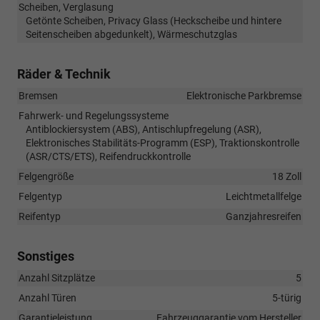
Scheiben, Verglasung
Getönte Scheiben, Privacy Glass (Heckscheibe und hintere
Seitenscheiben abgedunkelt), Wärmeschutzglas
Räder & Technik
Bremsen
Elektronische Parkbremse
Fahrwerk- und Regelungssysteme
Antiblockiersystem (ABS), Antischlupfregelung (ASR),
Elektronisches Stabilitäts-Programm (ESP), Traktionskontrolle
(ASR/CTS/ETS), Reifendruckkontrolle
Felgengröße
18 Zoll
Felgentyp
Leichtmetallfelge
Reifentyp
Ganzjahresreifen
Sonstiges
Anzahl Sitzplätze
5
Anzahl Türen
5-türig
Garantieleistung
Fahrzeuggarantie vom Hersteller