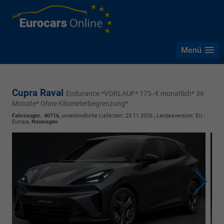
Menü
Cupra Raval
Endurance *VORLAUF* 175,-€ monatlich* 36
Monate* Ohne Kilometerbegrenzung*
Fahrzeugnr.
:
40716
, unverbindliche Lieferzeit:
23.11.2026
, Landesversion: EU -
Europa,
Neuwagen