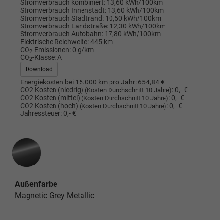
Stromverbrauch kombiniert:
13,60 kWh/100km
Stromverbrauch Innenstadt:
13,60 kWh/100km
Stromverbrauch Stadtrand:
10,50 kWh/100km
Stromverbrauch Landstraße:
12,30 kWh/100km
Stromverbrauch Autobahn:
17,80 kWh/100km
Elektrische Reichweite:
445 km
CO
-Emissionen:
0 g/km
2
CO
-Klasse:
A
2
Download
Energiekosten bei 15.000 km pro Jahr:
654,84 €
CO2 Kosten (niedrig)
:
0,- €
(Kosten Durchschnitt 10 Jahre)
CO2 Kosten (mittel)
:
0,- €
(Kosten Durchschnitt 10 Jahre)
CO2 Kosten (hoch)
:
0,- €
(Kosten Durchschnitt 10 Jahre)
Jahressteuer:
0,- €
Außenfarbe
Magnetic Grey Metallic