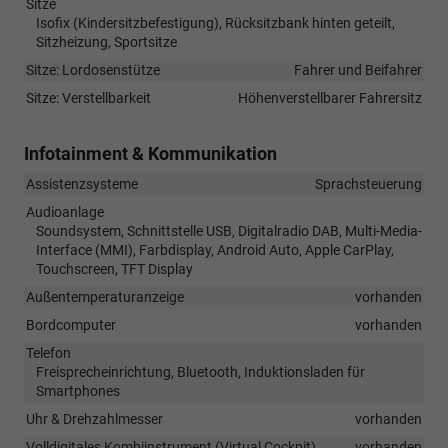
Sitze
Isofix (Kindersitzbefestigung), Rücksitzbank hinten geteilt,
Sitzheizung, Sportsitze
Sitze: Lordosenstütze
Fahrer und Beifahrer
Sitze: Verstellbarkeit
Höhenverstellbarer Fahrersitz
Infotainment & Kommunikation
Assistenzsysteme
Sprachsteuerung
Audioanlage
Soundsystem, Schnittstelle USB, Digitalradio DAB, Multi-Media-
Interface (MMI), Farbdisplay, Android Auto, Apple CarPlay,
Touchscreen, TFT Display
Außentemperaturanzeige
vorhanden
Bordcomputer
vorhanden
Telefon
Freisprecheinrichtung, Bluetooth, Induktionsladen für
Smartphones
Uhr & Drehzahlmesser
vorhanden
Volldigitales Kombiinstrument (Virtual Cockpit)
vorhanden