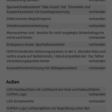
Spurwechselassistent "Side Assist" inkl. Totwinkel- und
Ausparkassistent mit Ausstiegswarnung
vorhanden
Elektronische Wegfahrsperre
vorhanden
Verkehrszeichenerkennung
vorhanden
Warnsummer und - leuchte für nicht angelegte Sicherheitsgurte,
vorne und hinten
vorhanden
Emergency Assist, Spurhalteassistent
vorhanden
ISOFIX-Kindersitz-Sicherungssystem, in der 2. Sitzreihe links und
rechts sowie auf Beifahrersitz, i-Size kompatibel inkl. Top Tether
Verankerungspunkte hinten
vorhanden
Ausweichunterstützung mit Abbiegeassistent
vorhanden
Außen
LED-Heckleuchten mit Lichtband am Heck und beleuchtetem
CUPRA Logo
vorhanden
LED-Scheinwerfer
vorhanden
CUPRA Logo Lichtprojektion zur Begrüßung unter den