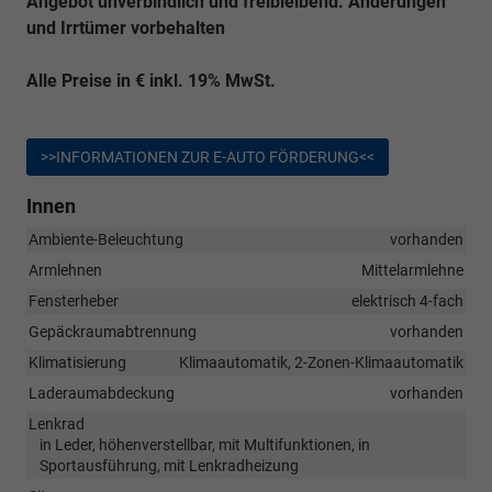
Angebot unverbindlich und freibleibend. Änderungen
und Irrtümer vorbehalten
Alle Preise in € inkl. 19% MwSt.
>>INFORMATIONEN ZUR E-AUTO FÖRDERUNG<<
Innen
Ambiente-Beleuchtung
vorhanden
Armlehnen
Mittelarmlehne
Fensterheber
elektrisch 4-fach
Gepäckraumabtrennung
vorhanden
Klimatisierung
Klimaautomatik, 2-Zonen-Klimaautomatik
Laderaumabdeckung
vorhanden
Lenkrad
in Leder, höhenverstellbar, mit Multifunktionen, in
Sportausführung, mit Lenkradheizung