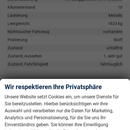
Kilometerstand
10
Lackierung
Metallic
Leergewicht
1623 kg
Nichtraucher-Fahrzeug
vorhanden
Polsterung
Stoff
Zustand
unfallfrei
Zustand, Aussehen
1, sehr gut
Zustand, Fahrfähigkeit
fahrtauglich
Serienausstattungen
Wir respektieren Ihre Privatsphäre
Innen
Unsere Website setzt Cookies ein, um unsere Dienste für
Sie bereitzustellen. Hierbei berücksichtigen wir Ihre
Ambientebeleuchtung Mittelkonsole Türbeleuchtung
beleuchteter Make-up Spiegel
vorhanden
Auswahl und verarbeiten nur die Daten für Marketing,
Leseleuchten vorne und hinten
vorhanden
Analytics und Personalisierung, für die Sie uns Ihr
Einverständnis geben. Sie können Ihre Einwilligung
CUPRA Drive Profile
vorhanden