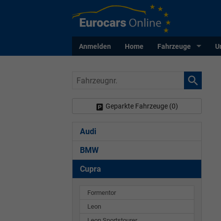
Anmelden
Home
Fahrzeuge
U
Fahrzeugnr.
Geparkte Fahrzeuge (
0
)
Audi
BMW
Cupra
Formentor
Leon
Leon Sportstourer