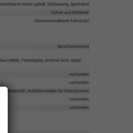
ücksitzbank hinten geteilt, Sitzheizung, Sportsitze
Fahrer und Beifahrer
Höhenverstellbarer Fahrersitz
Sprachsteuerung
face (MMI), Farbdisplay, Android Auto, Apple
vorhanden
vorhanden
ung, Bluetooth, Induktionsladen für Smartphones
vorhanden
vorhanden