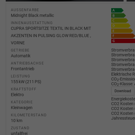
AUSSENFARBE
Midnight Black metallic
INNENAUSSTATTUNG
CUPRA SPORTSITZE TEXTIL IN BLACK MIT
AKZENTEN IN PULSING GLOW RED/BLUE ,
VORNE
Stromverbra
GETRIEBE
Stromverbra
Automatik
Stromverbra
ANTRIEBSACHSE
Stromverbra
Frontantrieb
Stromverbra
Elektrische 
LEISTUNG
CO
-Emissio
2
155 kW (211 PS)
CO
-Klasse:
2
KRAFTSTOFF
Download
Elektro
Energiekoste
KATEGORIE
CO2 Kosten 
Kleinwagen
CO2 Kosten 
CO2 Kosten 
KILOMETERSTAND
Jahressteuer
10 km
ZUSTAND
unfallfrei