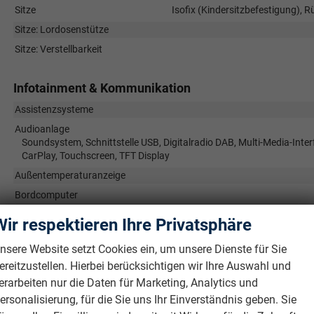
Sitze
Isofix (Kindersitzbefestigung), R
Sitze: Lordosenstütze
Sitze: Verstellbarkeit
Infotainment & Kommunikation
Assistenzsysteme
Audioanlage
Soundsystem, Schnittstelle USB, Digitalradio DAB, Multi-Media-Inter
CarPlay, Touchscreen, TFT Display
Außentemperaturanzeige
Bordcomputer
Telefon
Freisprecheinricht
Wir respektieren Ihre Privatsphäre
Uhr & Drehzahlmesser
nsere Website setzt Cookies ein, um unsere Dienste für Sie
Volldigitales Kombiinstrument (Virtual Cockpit)
ereitzustellen. Hierbei berücksichtigen wir Ihre Auswahl und
erarbeiten nur die Daten für Marketing, Analytics und
Sicherheit & Assistenz
ersonalisierung, für die Sie uns Ihr Einverständnis geben. Sie