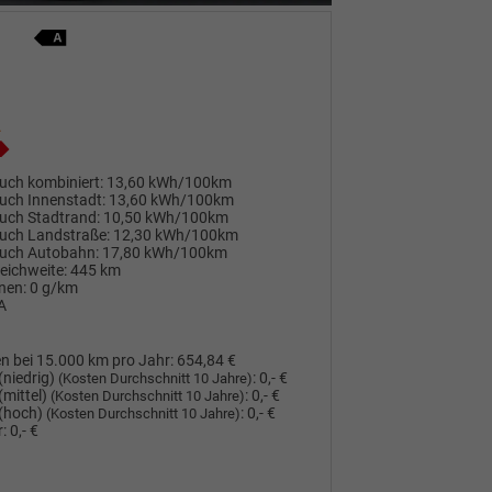
uch kombiniert:
13,60 kWh/100km
uch Innenstadt:
13,60 kWh/100km
uch Stadtrand:
10,50 kWh/100km
uch Landstraße:
12,30 kWh/100km
uch Autobahn:
17,80 kWh/100km
Reichweite:
445 km
nen:
0 g/km
A
n bei 15.000 km pro Jahr:
654,84 €
(niedrig)
:
0,- €
(Kosten Durchschnitt 10 Jahre)
(mittel)
:
0,- €
(Kosten Durchschnitt 10 Jahre)
(hoch)
:
0,- €
(Kosten Durchschnitt 10 Jahre)
:
0,- €