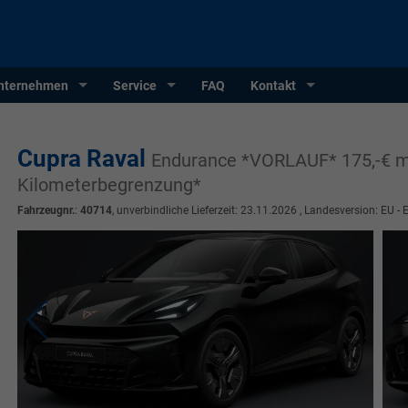
nternehmen
Service
FAQ
Kontakt
Cupra Raval
Endurance *VORLAUF* 175,-€ m
Kilometerbegrenzung*
Fahrzeugnr.
:
40714
, unverbindliche Lieferzeit:
23.11.2026
, Landesversion: EU - 