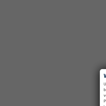
U
b
v
P