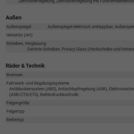
Zentralverriegelung, Zentralverriegelung mit Funkfernbedienun
Außen
Außenspiegel
Außenspiegel elektrisch anklappbar, Außenspieg
Hintertür (Art)
Scheiben, Verglasung
Getönte Scheiben, Privacy Glass (Heckscheibe und hinte
Räder & Technik
Bremsen
Fahrwerk- und Regelungssysteme
Antiblockiersystem (ABS), Antischlupfregelung (ASR), Elektronische
(ASR/CTS/ETS), Reifendruckkontrolle
Felgengröße
Felgentyp
Reifentyp