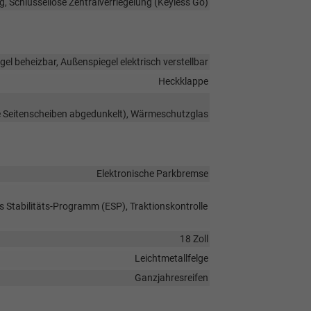
g, Schlüssellose Zentralverriegelung (Keyless Go)
el beheizbar, Außenspiegel elektrisch verstellbar
Heckklappe
re Seitenscheiben abgedunkelt), Wärmeschutzglas
Elektronische Parkbremse
s Stabilitäts-Programm (ESP), Traktionskontrolle
18 Zoll
Leichtmetallfelge
Ganzjahresreifen