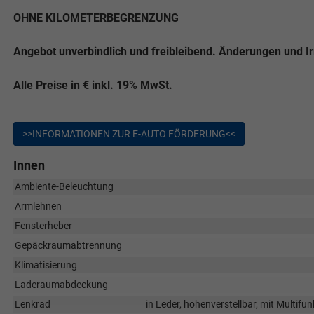
OHNE KILOMETERBEGRENZUNG
Angebot unverbindlich und freibleibend. Änderungen und I
Alle Preise in € inkl. 19% MwSt.
>>INFORMATIONEN ZUR E-AUTO FÖRDERUNG<<
Innen
Ambiente-Beleuchtung
Armlehnen
Fensterheber
Gepäckraumabtrennung
Klimatisierung
Laderaumabdeckung
Lenkrad
in Leder, höhenverstellbar, mit Multif