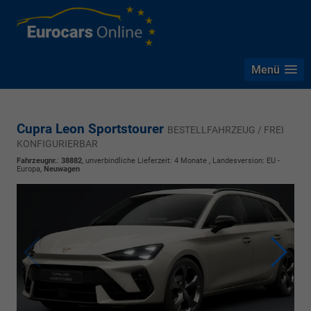
Menü
Cupra Leon Sportstourer
BESTELLFAHRZEUG / FREI
KONFIGURIERBAR
Fahrzeugnr.
:
38882
, unverbindliche Lieferzeit:
4 Monate
, Landesversion: EU -
Europa,
Neuwagen