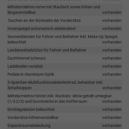
Mittelarmlehne vorne mit Staufach sowie höhen und
längsverstellbar
vorhanden
Taschen an der Rückseite der Vordersitze
vorhanden
Innenspiegel automatisch abblendend
vorhanden
Sonnenblenden für Fahrer und Beifahrer inkl. Make-Up Spiegel,
beleuchtet
vorhanden
Lendenwirbelstütze für Fahrer und Beifahrer
vorhanden
Dachhimmel schwarz
vorhanden
Ladeboden variabel
vorhanden
Pedale in Aluminium-Optik
vorhanden
3-Speichen-Multifunktionslederlenkrad, beheizbar inkl.
Schaltwippen
vorhanden
Mittelarmlehne hinten inkl. Rücksitz- lehne geteilt umlegbar
(1/3:2/3) und Durchreiche in den Kofferraum
vorhanden
Einstiegsleisten beleuchtet
vorhanden
Vordersitze höhenverstellbar
vorhanden
Gepäckraumabdeckung
vorhanden