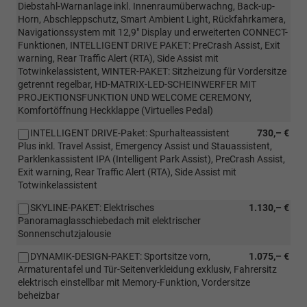
Diebstahl-Warnanlage inkl. Innenraumüberwachng, Back-up-
Horn, Abschleppschutz, Smart Ambient Light, Rückfahrkamera,
Navigationssystem mit 12,9" Display und erweiterten CONNECT-
Funktionen, INTELLIGENT DRIVE PAKET: PreCrash Assist, Exit
warning, Rear Traffic Alert (RTA), Side Assist mit
Totwinkelassistent, WINTER-PAKET: Sitzheizung für Vordersitze
getrennt regelbar, HD-MATRIX-LED-SCHEINWERFER MIT
PROJEKTIONSFUNKTION UND WELCOME CEREMONY,
Komfortöffnung Heckklappe (Virtuelles Pedal)
INTELLIGENT DRIVE-Paket: Spurhalteassistent
730,– €
Plus inkl. Travel Assist, Emergency Assist und Stauassistent,
Parklenkassistent IPA (Intelligent Park Assist), PreCrash Assist,
Exit warning, Rear Traffic Alert (RTA), Side Assist mit
Totwinkelassistent
SKYLINE-PAKET: Elektrisches
1.130,– €
Panoramaglasschiebedach mit elektrischer
Sonnenschutzjalousie
DYNAMIK-DESIGN-PAKET: Sportsitze vorn,
1.075,– €
Armaturentafel und Tür-Seitenverkleidung exklusiv, Fahrersitz
elektrisch einstellbar mit Memory-Funktion, Vordersitze
beheizbar