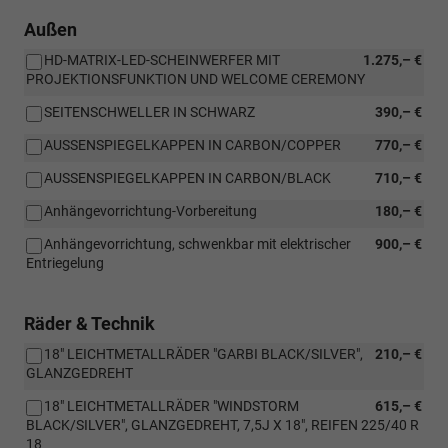
Außen
HD-MATRIX-LED-SCHEINWERFER MIT
1.275,– €
PROJEKTIONSFUNKTION UND WELCOME CEREMONY
SEITENSCHWELLER IN SCHWARZ
390,– €
AUSSENSPIEGELKAPPEN IN CARBON/COPPER
770,– €
AUSSENSPIEGELKAPPEN IN CARBON/BLACK
710,– €
Anhängevorrichtung-Vorbereitung
180,– €
Anhängevorrichtung, schwenkbar mit elektrischer
900,– €
Entriegelung
Räder & Technik
18" LEICHTMETALLRÄDER "GARBI BLACK/SILVER",
210,– €
GLANZGEDREHT
18" LEICHTMETALLRÄDER "WINDSTORM
615,– €
BLACK/SILVER", GLANZGEDREHT, 7,5J X 18", REIFEN 225/40 R
18