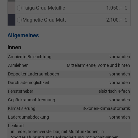
Taiga-Grau Metallic
1.050,– €
Magnetic Grau Matt
2.100,– €
Allgemeines
Innen
Ambiente-Beleuchtung
vorhanden
Armlehnen
Mittelarmlehne, Vorne und hinten
Doppelter Laderaumboden
vorhanden
Durchlademöglichkeit
vorhanden
Fensterheber
elektrisch 4-fach
Gepäckraumabtrennung
vorhanden
Klimatisierung
3-Zonen-Klimaautomatik
Laderaumabdeckung
vorhanden
Lenkrad
in Leder, höhenverstellbar, mit Multifunktionen, in
Sportausführung, mit Lenkradheizung, mit Schaltwippen