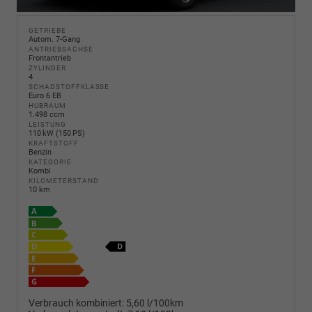
GETRIEBE
Autom. 7-Gang
ANTRIEBSACHSE
Frontantrieb
ZYLINDER
4
SCHADSTOFFKLASSE
Euro 6 EB
HUBRAUM
1.498 ccm
LEISTUNG
110 kW (150 PS)
KRAFTSTOFF
Benzin
KATEGORIE
Kombi
KILOMETERSTAND
10 km
Verbrauch kombiniert:
5,60 l/100km