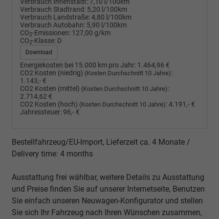
Verbrauch Innenstadt:
7,10 l/100km
Verbrauch Stadtrand:
5,20 l/100km
Verbrauch Landstraße:
4,80 l/100km
Verbrauch Autobahn:
5,90 l/100km
CO
-Emissionen:
127,00 g/km
2
CO
-Klasse:
D
2
Download
Energiekosten bei 15.000 km pro Jahr:
1.464,96 €
CO2 Kosten (niedrig)
:
(Kosten Durchschnitt 10 Jahre)
1.143,- €
CO2 Kosten (mittel)
:
(Kosten Durchschnitt 10 Jahre)
2.714,62 €
CO2 Kosten (hoch)
:
4.191,- €
(Kosten Durchschnitt 10 Jahre)
Jahressteuer:
96,- €
Bestellfahrzeug/EU-Import, Lieferzeit ca. 4 Monate /
Delivery time: 4 months
Ausstattung frei wählbar, weitere Details zu Ausstattung
und Preise finden Sie auf unserer Internetseite, Benutzen
Sie einfach unseren Neuwagen-Konfigurator und stellen
Sie sich Ihr Fahrzeug nach Ihren Wünschen zusammen,