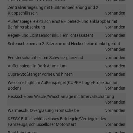
Zentralverriegelung mit Funkfernbedienung und 2
Klappschlüsseln
vorhanden
Außenspiegel elektrisch einstell-, beheiz- und anklappbar mit
Beifahrerabsenkung
vorhanden
Regen- und Lichtsensor inkl. Fernlichtassistent
vorhanden
Seitenscheiben ab 2. Sitzreihe und Heckscheibe dunkel getönt
vorhanden
Fensterschachtleisten Schwarz glänzend
vorhanden
Außenspiegel in Dark Aluminium
vorhanden
Cupra-Stoßfänger vorne und hinten
vorhanden
Welcome Light im Außenspiegel (CUPRA Logo-Projektion am
Boden)
vorhanden
Heckscheiben Wisch-/Waschanlage mit Intervallschaltung
vorhanden
Wärmeschutzverglasung Frontscheibe
vorhanden
KESSY-FULL: schlüsselloses Entriegeln/Verriegeln des
Fahrzeugs, schlüsselloser Motorstart
vorhanden
Rückfahrkamera
vorhanden