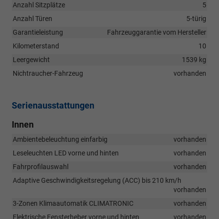
Anzahl Sitzplätze
5
Anzahl Türen
5-türig
Garantieleistung
Fahrzeuggarantie vom Hersteller
Kilometerstand
10
Leergewicht
1539 kg
Nichtraucher-Fahrzeug
vorhanden
Serienausstattungen
Innen
Ambientebeleuchtung einfarbig
vorhanden
Leseleuchten LED vorne und hinten
vorhanden
Fahrprofilauswahl
vorhanden
Adaptive Geschwindigkeitsregelung (ACC) bis 210 km/h
vorhanden
3-Zonen Klimaautomatik CLIMATRONIC
vorhanden
Elektrische Fensterheber vorne und hinten
vorhanden