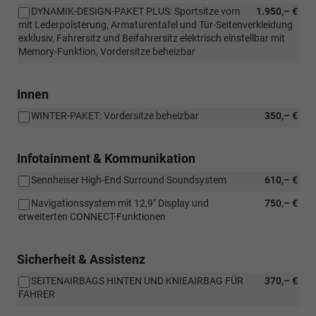
DYNAMIK-DESIGN-PAKET PLUS: Sportsitze vorn
1.950,– €
mit Lederpolsterung, Armaturentafel und Tür-Seitenverkleidung
exklusiv, Fahrersitz und Beifahrersitz elektrisch einstellbar mit
Memory-Funktion, Vordersitze beheizbar
Innen
WINTER-PAKET: Vordersitze beheizbar
350,– €
Infotainment & Kommunikation
Sennheiser High-End Surround Soundsystem
610,– €
Navigationssystem mit 12,9" Display und
750,– €
erweiterten CONNECT-Funktionen
Sicherheit & Assistenz
SEITENAIRBAGS HINTEN UND KNIEAIRBAG FÜR
370,– €
FAHRER