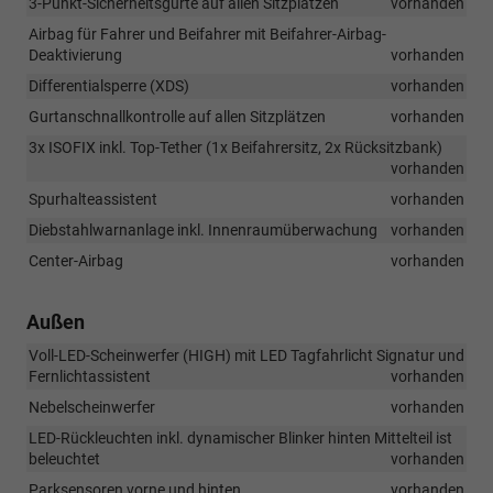
3-Punkt-Sicherheitsgurte auf allen Sitzplätzen
vorhanden
Airbag für Fahrer und Beifahrer mit Beifahrer-Airbag-
Deaktivierung
vorhanden
Differentialsperre (XDS)
vorhanden
Gurtanschnallkontrolle auf allen Sitzplätzen
vorhanden
3x ISOFIX inkl. Top-Tether (1x Beifahrersitz, 2x Rücksitzbank)
vorhanden
Spurhalteassistent
vorhanden
Diebstahlwarnanlage inkl. Innenraumüberwachung
vorhanden
Center-Airbag
vorhanden
Außen
Voll-LED-Scheinwerfer (HIGH) mit LED Tagfahrlicht Signatur und
Fernlichtassistent
vorhanden
Nebelscheinwerfer
vorhanden
LED-Rückleuchten inkl. dynamischer Blinker hinten Mittelteil ist
beleuchtet
vorhanden
Parksensoren vorne und hinten
vorhanden