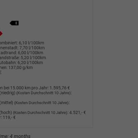
mbiniert:
6,10 l/100km
nnenstadt:
7,70 l/100km
tadtrand:
6,00 l/100km
andstraße:
5,20 l/100km
utobahn:
6,20 l/100km
nen:
137,00 g/km
E
n bei 15.000 km pro Jahr:
1.595,76 €
(niedrig)
:
(Kosten Durchschnitt 10 Jahre)
(mittel)
:
(Kosten Durchschnitt 10 Jahre)
(hoch)
:
4.521,- €
(Kosten Durchschnitt 10 Jahre)
:
119,- €
 time: 4 months