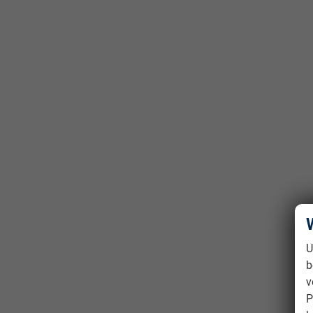
U
b
v
P