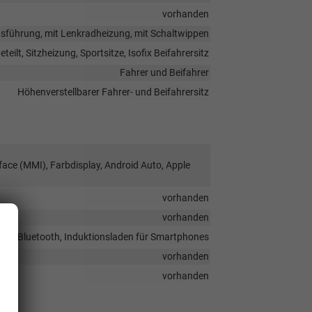
vorhanden
tausführung, mit Lenkradheizung, mit Schaltwippen
eilt, Sitzheizung, Sportsitze, Isofix Beifahrersitz
Fahrer und Beifahrer
Höhenverstellbarer Fahrer- und Beifahrersitz
face (MMI), Farbdisplay, Android Auto, Apple
vorhanden
vorhanden
ung, Bluetooth, Induktionsladen für Smartphones
vorhanden
vorhanden