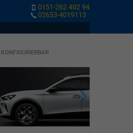
0151-262 402 94
02653-4019113
 KONFIGURIERBAR