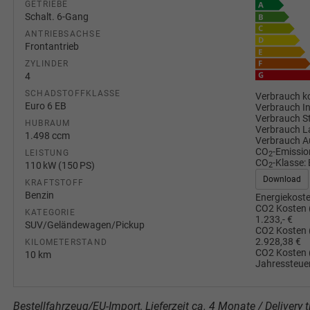
GETRIEBE
Schalt. 6-Gang
ANTRIEBSACHSE
Frontantrieb
ZYLINDER
4
SCHADSTOFFKLASSE
Verbrauch ko
Euro 6 EB
Verbrauch I
Verbrauch S
HUBRAUM
Verbrauch L
1.498 ccm
Verbrauch A
CO
-Emissio
LEISTUNG
2
CO
-Klasse:
110 kW (150 PS)
2
Download
KRAFTSTOFF
Benzin
Energiekoste
CO2 Kosten 
KATEGORIE
1.233,- €
SUV/Geländewagen/Pickup
CO2 Kosten 
2.928,38 €
KILOMETERSTAND
CO2 Kosten 
10 km
Jahressteuer
Bestellfahrzeug/EU-Import, Lieferzeit ca. 4 Monate / Delivery