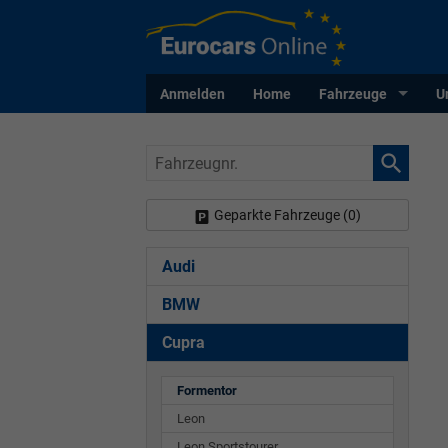
Anmelden
Home
Fahrzeuge
U
Fahrzeugnr.
Geparkte Fahrzeuge (
0
)
Audi
BMW
Cupra
Formentor
Leon
Leon Sportstourer