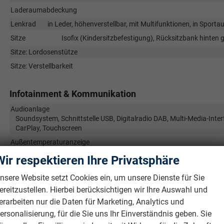
Laderaumabdeckung
Lenkrad
in Leder, höhenverstellbar, mit Multifunktionen, in Spor
Sitze
Isofix (Kindersitzbefestigung), Rücksitzbank hinten get
Sitze: Lordosenstütze
Sitze: Verstellbarkeit
Infotainment & Kommunikation
Audioanlage
Soundsystem, Schnittstelle USB, Digitalradio DAB, Multi-Media-Inter
CarPlay, Touchscreen
Außentemperaturanzeige
Bordcomputer
Wir respektieren Ihre Privatsphäre
Telefon
Freisprecheinricht
nsere Website setzt Cookies ein, um unsere Dienste für Sie
Uhr & Drehzahlmesser
ereitzustellen. Hierbei berücksichtigen wir Ihre Auswahl und
Volldigitales Kombiinstrument (Virtual Cockpit)
erarbeiten nur die Daten für Marketing, Analytics und
ersonalisierung, für die Sie uns Ihr Einverständnis geben. Sie