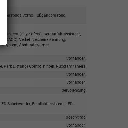
Seitenairbags Vorne, Fußgängerairbag,
ssistent (City-Safety), Berganfahrassistent,
tiv (ACC), Verkehrzeichenerkennung,
trufsystem, Abstandswarner,
vorhanden
e, Park Distance Control hinten, Rückfahrkamera
vorhanden
vorhanden
Servolenkung
LED-Scheinwerfer, Fernlichtassistent, LED-
Reserverad
vorhanden