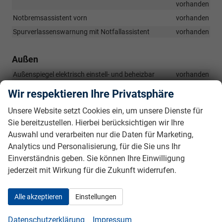
vorhanden
Notbremsassistent vorn
vorhanden
Spurverlassenswarnung mit Notfallassistent
vorhanden
Außen
Außenspiegel elektrisch einstell- und beheizbar
vorhanden
Fensterzierleisten Aluminiumoptik
vorhanden
Wir respektieren Ihre Privatsphäre
Ladekantenschutz in Kunststoff
vorhanden
Unsere Website setzt Cookies ein, um unsere Dienste für
LED-Scheinwerfer: Tagfahrlicht, Abblendlicht, Fernlicht,
Sie bereitzustellen. Hierbei berücksichtigen wir Ihre
Positionslicht, Blinklicht
vorhanden
Auswahl und verarbeiten nur die Daten für Marketing,
Stoßfänger advanced
vorhanden
Analytics und Personalisierung, für die Sie uns Ihr
Kontrastlackierung in tamboragrau
vorhanden
Einverständnis geben. Sie können Ihre Einwilligung
LED-Heckleuchten: Blinkleuchten, Bremsleuchten,
jederzeit mit Wirkung für die Zukunft widerrufen.
Schlussleuchten, Heckkennzeichenleuchten, Rückfahrleuchten
vorhanden
Alle akzeptieren
Einstellungen
Tagesfahrlicht mit Assistenzfahrlicht inkl. "Coming- & Leaving-
home"-Funktion automatisch
vorhanden
Datenschutzerklärung
Impressum