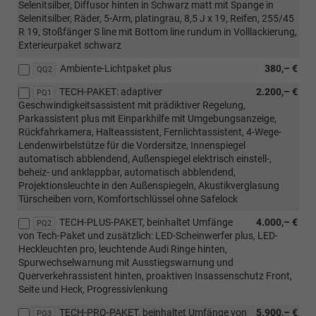
Selenitsilber, Diffusor hinten in Schwarz matt mit Spange in
Selenitsilber, Räder, 5-Arm, platingrau, 8,5 J x 19, Reifen, 255/45
R 19, Stoßfänger S line mit Bottom line rundum in Volllackierung,
Exterieurpaket schwarz
Ambiente-Lichtpaket plus
380,– €
QQ2
TECH-PAKET: adaptiver
2.200,– €
PQ1
Geschwindigkeitsassistent mit prädiktiver Regelung,
Parkassistent plus mit Einparkhilfe mit Umgebungsanzeige,
Rückfahrkamera, Halteassistent, Fernlichtassistent, 4-Wege-
Lendenwirbelstütze für die Vordersitze, Innenspiegel
automatisch abblendend, Außenspiegel elektrisch einstell-,
beheiz- und anklappbar, automatisch abblendend,
Projektionsleuchte in den Außenspiegeln, Akustikverglasung
Türscheiben vorn, Komfortschlüssel ohne Safelock
TECH-PLUS-PAKET, beinhaltet Umfänge
4.000,– €
PQ2
von Tech-Paket und zusätzlich: LED-Scheinwerfer plus, LED-
Heckleuchten pro, leuchtende Audi Ringe hinten,
Spurwechselwarnung mit Ausstiegswarnung und
Querverkehrassistent hinten, proaktiven Insassenschutz Front,
Seite und Heck, Progressivlenkung
TECH-PRO-PAKET, beinhaltet Umfänge von
5.900,– €
PQ3