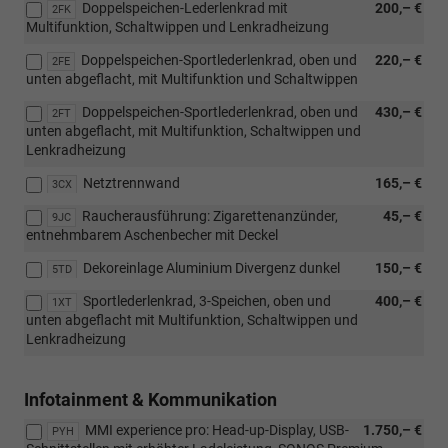
Doppelspeichen-Lederlenkrad mit
200,– €
2FK
Multifunktion, Schaltwippen und Lenkradheizung
Doppelspeichen-Sportlederlenkrad, oben und
220,– €
2FE
unten abgeflacht, mit Multifunktion und Schaltwippen
Doppelspeichen-Sportlederlenkrad, oben und
430,– €
2FT
unten abgeflacht, mit Multifunktion, Schaltwippen und
Lenkradheizung
Netztrennwand
165,– €
3CX
Raucherausführung: Zigarettenanzünder,
45,– €
9JC
entnehmbarem Aschenbecher mit Deckel
Dekoreinlage Aluminium Divergenz dunkel
150,– €
5TD
Sportlederlenkrad, 3-Speichen, oben und
400,– €
1XT
unten abgeflacht mit Multifunktion, Schaltwippen und
Lenkradheizung
Infotainment & Kommunikation
MMI experience pro: Head-up-Display, USB-
1.750,– €
PYH