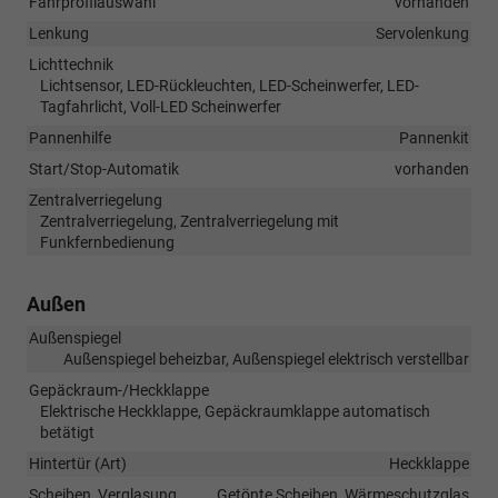
Fahrprofilauswahl
vorhanden
Lenkung
Servolenkung
Lichttechnik
Lichtsensor, LED-Rückleuchten, LED-Scheinwerfer, LED-
Tagfahrlicht, Voll-LED Scheinwerfer
Pannenhilfe
Pannenkit
Start/Stop-Automatik
vorhanden
Zentralverriegelung
Zentralverriegelung, Zentralverriegelung mit
Funkfernbedienung
Außen
Außenspiegel
Außenspiegel beheizbar, Außenspiegel elektrisch verstellbar
Gepäckraum-/Heckklappe
Elektrische Heckklappe, Gepäckraumklappe automatisch
betätigt
Hintertür (Art)
Heckklappe
Scheiben, Verglasung
Getönte Scheiben, Wärmeschutzglas