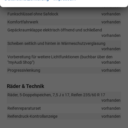
Einparkhilfe plus mit Distanzanzeige (vorne und hinen)
vorhanden
Funkschlüssel ohne Safelock
vorhanden
Komfortfahrwerk
vorhanden
Gepäckraumklappe elektrisch öffnend und schließend
vorhanden
Scheiben seitlich und hinten in Wärmeschutzverglasung
vorhanden
Vorbereitung für weitere Lichtfunktionen (buchbar über den
"myAudi Shop")
vorhanden
Progressivlenkung
vorhanden
Räder & Technik
Räder, 5-Doppelspeichen, 7,5 J x 17, Reifen 235/60 R 17
vorhanden
Reifenreparaturset
vorhanden
Reifendruck-Kontrollanzeige
vorhanden