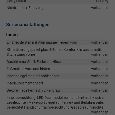
Leergewicht
1786 kg
Nichtraucher-Fahrzeug
vorhanden
Serienausstattungen
Innen
Einstiegsleisten mit Aluminiumeinlegern vorn
vorhanden
Klimatisierungspaket plus: 3-Zonen-Komfortklimaautomatik,
Sitzheizung vorne
vorhanden
Dachhimmel Stoff, Farbe spezifisch
vorhanden
Fußmatten vorn und hinten
vorhanden
Innenspiegel manuell abblendbar
vorhanden
Interieurelemente Stoff
vorhanden
Dekoreinlage Feinlack vulkangrau
vorhanden
Innenbeleuchtung: LED-Dachmodul vorn und hinten, inklusive
Leseleuchten Make-up-Spiegel auf Fahrer- und Beifahrerseite,
beleuchtet Handschuhfachbeleuchtung, Gepäckraumleuchte
vorhanden