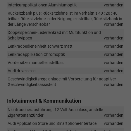
Interieurapplikationen Aluminiumoptik
vorhanden
Rücksitzbank plus: Rücksitzlehne ist im Verhältnis 40 : 20 : 40
teilbar, Rücksitzlehne in der Neigung einstellbar, Rücksitzbank in
der Länge verschiebbar
vorhanden
Doppelspeichen-Lederlenkrad mit Multifunktion und
Schaltwippen
vorhanden
Lenkradbedieneinheit schwarz matt
vorhanden
Lenkradapplikation Chromoptik
vorhanden
Vordersitze manuell einstellbar:
vorhanden
Audi drive select
vorhanden
Geschwindigkeitsregelanlage mit Vorbereitung für adaptiver
Geschwindigkeitsassistent
vorhanden
Infotainment & Kommunikation
Nichtraucherausführung: 12-Volt Anschluss, anstelle
Zigarettenanzünder
vorhanden
Audi Application Store und Smartphone-Interface
vorhanden