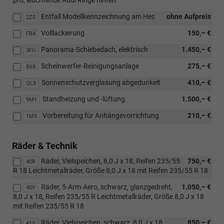
Entfall Modellkennzeichnung am Hec
ohne Aufpreis
2Z0
Volllackierung
150,– €
FB4
Panorama-Schiebedach, elektrisch
1.450,– €
3FU
Scheinwerfer-Reinigungsanlage
275,– €
8X8
Sonnenschutzverglasung abgedunkelt
410,– €
QL5
Standheizung und -lüftung
1.500,– €
9M1
Vorbereitung für Anhängevorrichtung
210,– €
1M5
Räder & Technik
Räder, Vielspeichen, 8,0 J x 18, Reifen 235/55
750,– €
40R
R 18 Leichtmetallräder, Größe 8,0 J x 18 mit Reifen 235/55 R 18
Räder, 5-Arm-Aero, schwarz, glanzgedreht,
1.050,– €
40Y
8,0 J x 18, Reifen 235/55 R Leichtmetallräder, Größe 8,0 J x 18
mit Reifen 235/55 R 18
Räder, Vielspeichen, schwarz, 8,0 J x 18,
850,– €
41V