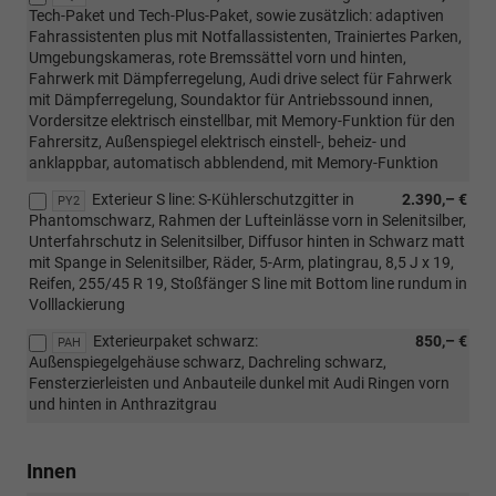
Tech-Paket und Tech-Plus-Paket, sowie zusätzlich: adaptiven
Fahrassistenten plus mit Notfallassistenten, Trainiertes Parken,
Umgebungskameras, rote Bremssättel vorn und hinten,
Fahrwerk mit Dämpferregelung, Audi drive select für Fahrwerk
mit Dämpferregelung, Soundaktor für Antriebssound innen,
Vordersitze elektrisch einstellbar, mit Memory-Funktion für den
Fahrersitz, Außenspiegel elektrisch einstell-, beheiz- und
anklappbar, automatisch abblendend, mit Memory-Funktion
Exterieur S line: S-Kühlerschutzgitter in
2.390,– €
PY2
Phantomschwarz, Rahmen der Lufteinlässe vorn in Selenitsilber,
Unterfahrschutz in Selenitsilber, Diffusor hinten in Schwarz matt
mit Spange in Selenitsilber, Räder, 5-Arm, platingrau, 8,5 J x 19,
Reifen, 255/45 R 19, Stoßfänger S line mit Bottom line rundum in
Volllackierung
Exterieurpaket schwarz:
850,– €
PAH
Außenspiegelgehäuse schwarz, Dachreling schwarz,
Fensterzierleisten und Anbauteile dunkel mit Audi Ringen vorn
und hinten in Anthrazitgrau
Innen