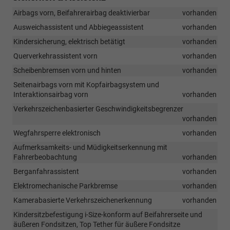
Airbags vorn, Beifahrerairbag deaktivierbar
vorhanden
Ausweichassistent und Abbiegeassistent
vorhanden
Kindersicherung, elektrisch betätigt
vorhanden
Querverkehrassistent vorn
vorhanden
Scheibenbremsen vorn und hinten
vorhanden
Seitenairbags vorn mit Kopfairbagsystem und
Interaktionsairbag vorn
vorhanden
Verkehrszeichenbasierter Geschwindigkeitsbegrenzer
vorhanden
Wegfahrsperre elektronisch
vorhanden
Aufmerksamkeits- und Müdigkeitserkennung mit
Fahrerbeobachtung
vorhanden
Berganfahrassistent
vorhanden
Elektromechanische Parkbremse
vorhanden
Kamerabasierte Verkehrszeichenerkennung
vorhanden
Kindersitzbefestigung i-Size-konform auf Beifahrerseite und
äußeren Fondsitzen, Top Tether für äußere Fondsitze