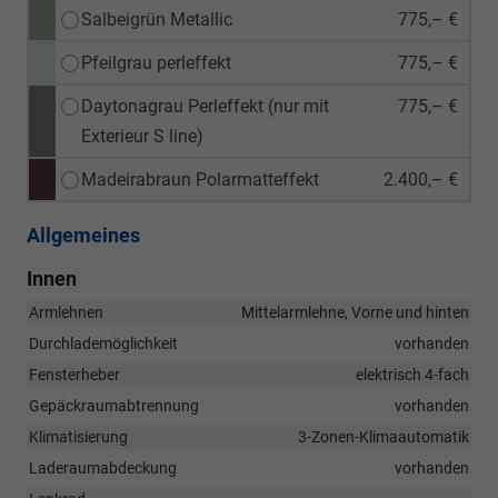
Salbeigrün Metallic
775,– €
Pfeilgrau perleffekt
775,– €
Daytonagrau Perleffekt (nur mit
775,– €
Exterieur S line)
Madeirabraun Polarmatteffekt
2.400,– €
Allgemeines
Innen
Armlehnen
Mittelarmlehne, Vorne und hinten
Durchlademöglichkeit
vorhanden
Fensterheber
elektrisch 4-fach
Gepäckraumabtrennung
vorhanden
Klimatisierung
3-Zonen-Klimaautomatik
Laderaumabdeckung
vorhanden