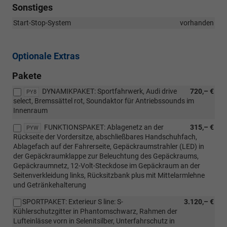
Sonstiges
Start-Stop-System
vorhanden
Optionale Extras
Pakete
DYNAMIKPAKET: Sportfahrwerk, Audi drive
720,– €
PY8
select, Bremssättel rot, Soundaktor für Antriebssounds im
Innenraum
FUNKTIONSPAKET: Ablagenetz an der
315,– €
PYW
Rückseite der Vordersitze, abschließbares Handschuhfach,
Ablagefach auf der Fahrerseite, Gepäckraumstrahler (LED) in
der Gepäckraumklappe zur Beleuchtung des Gepäckraums,
Gepäckraumnetz, 12-Volt-Steckdose im Gepäckraum an der
Seitenverkleidung links, Rücksitzbank plus mit Mittelarmlehne
und Getränkehalterung
SPORTPAKET: Exterieur S line: S-
3.120,– €
Kühlerschutzgitter in Phantomschwarz, Rahmen der
Lufteinlässe vorn in Selenitsilber, Unterfahrschutz in