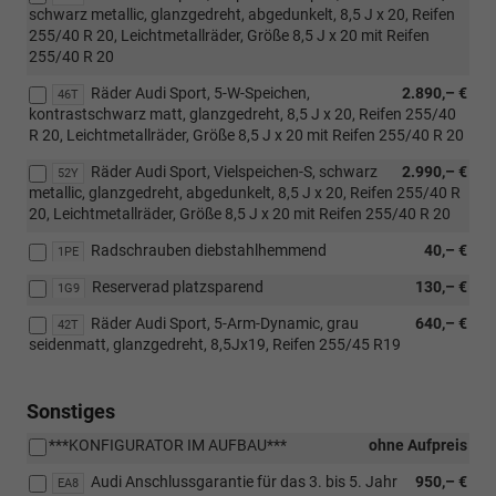
schwarz metallic, glanzgedreht, abgedunkelt, 8,5 J x 20, Reifen
255/40 R 20, Leichtmetallräder, Größe 8,5 J x 20 mit Reifen
255/40 R 20
Räder Audi Sport, 5-W-Speichen,
2.890,– €
46T
kontrastschwarz matt, glanzgedreht, 8,5 J x 20, Reifen 255/40
R 20, Leichtmetallräder, Größe 8,5 J x 20 mit Reifen 255/40 R 20
Räder Audi Sport, Vielspeichen-S, schwarz
2.990,– €
52Y
metallic, glanzgedreht, abgedunkelt, 8,5 J x 20, Reifen 255/40 R
20, Leichtmetallräder, Größe 8,5 J x 20 mit Reifen 255/40 R 20
Radschrauben diebstahlhemmend
40,– €
1PE
Reserverad platzsparend
130,– €
1G9
Räder Audi Sport, 5-Arm-Dynamic, grau
640,– €
42T
seidenmatt, glanzgedreht, 8,5Jx19, Reifen 255/45 R19
Sonstiges
***KONFIGURATOR IM AUFBAU***
ohne Aufpreis
Audi Anschlussgarantie für das 3. bis 5. Jahr
950,– €
EA8