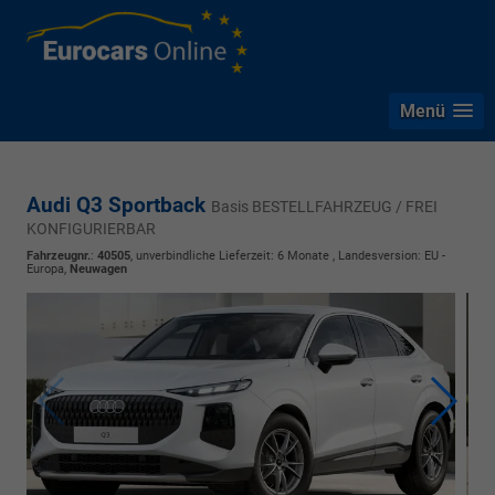
Menü
Audi Q3 Sportback
Basis BESTELLFAHRZEUG / FREI
KONFIGURIERBAR
Fahrzeugnr.
:
40505
, unverbindliche Lieferzeit:
6 Monate
, Landesversion: EU -
Europa,
Neuwagen