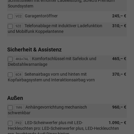
Schnittstellen mit erhöhter Ladeleistung, SONOS Premium
Soundsystem
Garagentoröffner
245,– €
VC2
Telefonablage mit induktiver Ladefunktion
310,– €
9ZE
und Mobilfunk Koppelantenne
Sicherheit & Assistenz
Komfortschlüssel mit Safelock und
465,– €
4K6+7AL
Diebstahlwarnanlage
Seitenairbags vorn und hinten mit
370,– €
6C4
Kopfairbagsystem und Interaktionsairbag vorn
Außen
Anhängevorrichtung mechanisch
960,– €
1M6
schwenkbar
LED-Scheinwerfer plus mit LED-
1.090,– €
PX2
Heckleuchten pro: LED-Scheinwerfer plus, LED-Heckleuchten
pro, leuchtende Audi Ringe hinten