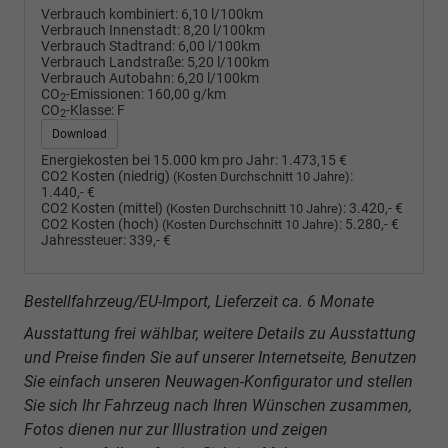
Verbrauch kombiniert:
6,10 l/100km
Verbrauch Innenstadt:
8,20 l/100km
Verbrauch Stadtrand:
6,00 l/100km
Verbrauch Landstraße:
5,20 l/100km
Verbrauch Autobahn:
6,20 l/100km
CO
-Emissionen:
160,00 g/km
2
CO
-Klasse:
F
2
Download
Energiekosten bei 15.000 km pro Jahr:
1.473,15 €
CO2 Kosten (niedrig)
:
(Kosten Durchschnitt 10 Jahre)
1.440,- €
CO2 Kosten (mittel)
:
3.420,- €
(Kosten Durchschnitt 10 Jahre)
CO2 Kosten (hoch)
:
5.280,- €
(Kosten Durchschnitt 10 Jahre)
Jahressteuer:
339,- €
Bestellfahrzeug/EU-Import, Lieferzeit ca. 6 Monate
Ausstattung frei wählbar, weitere Details zu Ausstattung
und Preise finden Sie auf unserer Internetseite, Benutzen
Sie einfach unseren Neuwagen-Konfigurator und stellen
Sie sich Ihr Fahrzeug nach Ihren Wünschen zusammen,
Fotos dienen nur zur Illustration und zeigen