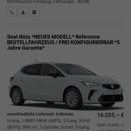
Nichtraucher-Fahrzeug, Fahrzeugnr.: 40248
Rückrufbitte absenden
PDF-Datei, Fahrzeugexposé drucken
Drucken, parken oder vergleichen
Seat Ibiza *NEUES MODELL*
Reference
BESTELLFAHRZEUG / FREI KONFIGURIERBAR *5
Jahre Garantie*
unverbindliche Lieferzeit:
6 Monate
16.555,– €
5-türig, 1.0MPI 59KW (80PS), 5-Gang, 59 kW
UVP:
19.650,– €
(80 PS), 999 cm³, 3 Zylinder, Schalt. 5-Gang,