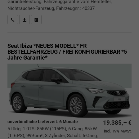
Garantieleistung: Fahrzeuggarantie vom Hersteller,
Nichtraucher-Fahrzeug, Fahrzeugnr.: 40337
Rückrufbitte absenden
PDF-Datei, Fahrzeugexposé drucken
Drucken, parken oder vergleichen
Seat Ibiza *NEUES MODELL*
FR
BESTELLFAHRZEUG / FREI KONFIGURIERBAR *5
Jahre Garantie*
unverbindliche Lieferzeit:
6 Monate
19.385,– €
5-türig, 1.0TSI 85KW (115PS), 6-Gang, 85 kW
incl. 19% MwSt.
(116 PS), 999 cm³, 3 Zylinder, Schalt. 6-Gang,