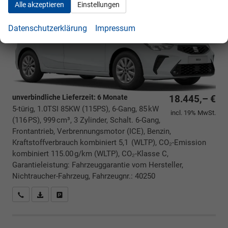
Alle akzeptieren
Einstellungen
Datenschutzerklärung
Impressum
unverbindliche Lieferzeit:
6 Monate
18.445,– €
5-türig, 1.0TSI 85KW (115PS), 6-Gang, 85 kW
incl. 19% MwSt.
(116 PS), 999 cm³, 3 Zylinder, Schalt. 6-Gang,
Frontantrieb, Verbrennungsmotor (ICE), Benzin,
Kraftstoffverbrauch kombiniert 5,1 (WLTP), CO₂-Emission
kombiniert 115.00 g/km (WLTP), CO₂-Klasse C,
Garantieleistung: Fahrzeuggarantie vom Hersteller,
Nichtraucher-Fahrzeug, Fahrzeugnr.: 40250
Rückrufbitte absenden
PDF-Datei, Fahrzeugexposé drucken
Drucken, parken oder vergleichen