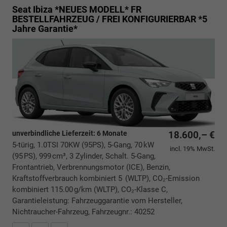
Seat Ibiza *NEUES MODELL*
FR
BESTELLFAHRZEUG / FREI KONFIGURIERBAR *5
Jahre Garantie*
unverbindliche Lieferzeit:
6 Monate
18.600,– €
5-türig, 1.0TSI 70KW (95PS), 5-Gang, 70 kW
incl. 19% MwSt.
(95 PS), 999 cm³, 3 Zylinder, Schalt. 5-Gang,
Frontantrieb, Verbrennungsmotor (ICE), Benzin,
Kraftstoffverbrauch kombiniert 5 (WLTP), CO₂-Emission
kombiniert 115.00 g/km (WLTP), CO₂-Klasse C,
Garantieleistung: Fahrzeuggarantie vom Hersteller,
Nichtraucher-Fahrzeug, Fahrzeugnr.: 40252