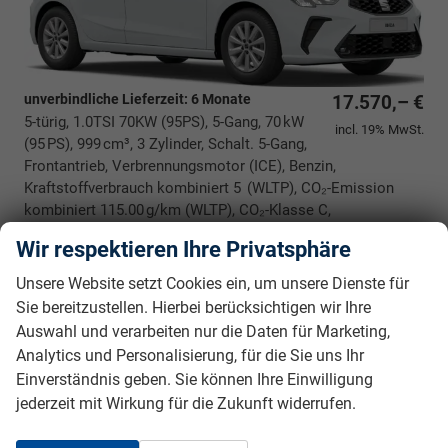
unverbindliche Lieferzeit:
6 Monate
17.570,– €
5-türig, 1.0TSI 70KW (95PS), 5-Gang, 70 kW
incl. 19% MwSt.
(95 PS), 999 cm³, 3 Zylinder, Schalt. 5-Gang,
Frontantrieb, Verbrennungsmotor (ICE), Benzin,
Kraftstoffverbrauch kombiniert 5 (WLTP), CO₂-Emission
kombiniert 115.00 g/km (WLTP), CO₂-Klasse C,
Garantieleistung: Fahrzeuggarantie vom Hersteller,
Wir respektieren Ihre Privatsphäre
Nichtraucher-Fahrzeug, Fahrzeugnr.: 40249
Unsere Website setzt Cookies ein, um unsere Dienste für
Rückrufbitte absenden
PDF-Datei, Fahrzeugexposé drucken
Drucken, parken oder vergleichen
Sie bereitzustellen. Hierbei berücksichtigen wir Ihre
Auswahl und verarbeiten nur die Daten für Marketing,
Analytics und Personalisierung, für die Sie uns Ihr
Seat Ibiza *NEUES MODELL*
Style
Einverständnis geben. Sie können Ihre Einwilligung
BESTELLFAHRZEUG / FREI KONFIGURIERBAR *5
jederzeit mit Wirkung für die Zukunft widerrufen.
Jahre Garantie*