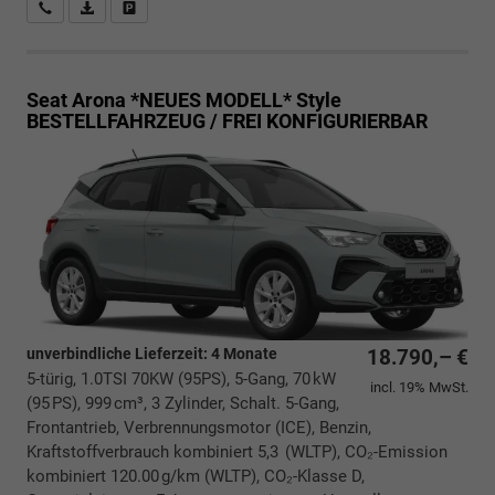
Rückrufbitte absenden
PDF-Datei, Fahrzeugexposé drucken
Drucken, parken oder vergleichen
Seat Arona *NEUES MODELL*
Style
BESTELLFAHRZEUG / FREI KONFIGURIERBAR
unverbindliche Lieferzeit:
4 Monate
18.790,– €
5-türig, 1.0TSI 70KW (95PS), 5-Gang, 70 kW
incl. 19% MwSt.
(95 PS), 999 cm³, 3 Zylinder, Schalt. 5-Gang,
Frontantrieb, Verbrennungsmotor (ICE), Benzin,
Kraftstoffverbrauch kombiniert 5,3 (WLTP), CO₂-Emission
kombiniert 120.00 g/km (WLTP), CO₂-Klasse D,