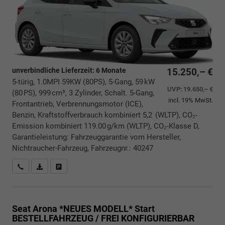
unverbindliche Lieferzeit:
6 Monate
15.250,– €
5-türig, 1.0MPI 59KW (80PS), 5-Gang, 59 kW
UVP:
19.650,– €
(80 PS), 999 cm³, 3 Zylinder, Schalt. 5-Gang,
incl. 19% MwSt.
Frontantrieb, Verbrennungsmotor (ICE),
Benzin, Kraftstoffverbrauch kombiniert 5,2 (WLTP), CO₂-
Emission kombiniert 119.00 g/km (WLTP), CO₂-Klasse D,
Garantieleistung: Fahrzeuggarantie vom Hersteller,
Nichtraucher-Fahrzeug, Fahrzeugnr.: 40247
Rückrufbitte absenden
PDF-Datei, Fahrzeugexposé drucken
Drucken, parken oder vergleichen
Seat Arona *NEUES MODELL*
Start
BESTELLFAHRZEUG / FREI KONFIGURIERBAR