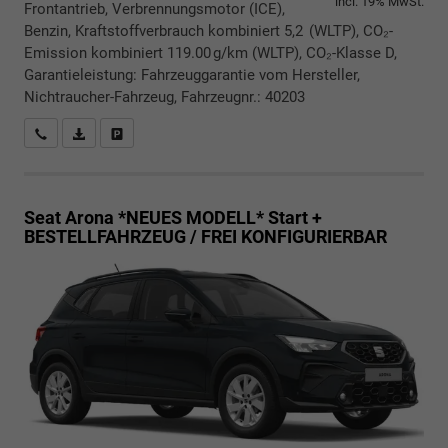
incl. 19% MwSt.
Frontantrieb, Verbrennungsmotor (ICE),
Benzin, Kraftstoffverbrauch kombiniert 5,2 (WLTP), CO₂-
Emission kombiniert 119.00 g/km (WLTP), CO₂-Klasse D,
Garantieleistung: Fahrzeuggarantie vom Hersteller,
Nichtraucher-Fahrzeug, Fahrzeugnr.: 40203
Rückrufbitte absenden
PDF-Datei, Fahrzeugexposé drucken
Drucken, parken oder vergleichen
Seat Arona *NEUES MODELL*
Start +
BESTELLFAHRZEUG / FREI KONFIGURIERBAR