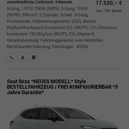
unverbindliche Lieferzeit:
4 Monate
17.530,– €
5-türig, 1.0TSI 70KW (95PS), 5-Gang, 70 kW
incl. 19% MwSt.
(95 PS), 999 cm³, 3 Zylinder, Schalt. 5-Gang,
Frontantrieb, Verbrennungsmotor (ICE), Benzin,
Kraftstoffverbrauch kombiniert 5,3 (WLTP), CO₂-Emission
kombiniert 120.00 g/km (WLTP), CO₂-Klasse D,
Garantieleistung: Fahrzeuggarantie vom Hersteller,
Nichtraucher-Fahrzeug, Fahrzeugnr.: 40326
Rückrufbitte absenden
PDF-Datei, Fahrzeugexposé drucken
Drucken, parken oder vergleichen
Seat Ibiza *NEUES MODELL*
Style
BESTELLFAHRZEUG / FREI KONFIGURIERBAR *5
Jahre Garantie*