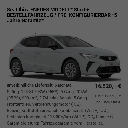
Seat Ibiza *NEUES MODELL*
Start +
BESTELLFAHRZEUG / FREI KONFIGURIERBAR *5
Jahre Garantie*
unverbindliche Lieferzeit:
6 Monate
16.520,– €
5-türig, 1.0TSI 70KW (95PS), 5-Gang, 70 kW
UVP:
19.650,– €
(95 PS), 999 cm³, 3 Zylinder, Schalt. 5-Gang,
incl. 19% MwSt.
Frontantrieb, Verbrennungsmotor (ICE),
Benzin, Kraftstoffverbrauch kombiniert 5 (WLTP), CO₂-
Emission kombiniert 115.00 g/km (WLTP), CO₂-Klasse C,
Garantieleistung: Fahrzeuggarantie vom Hersteller,