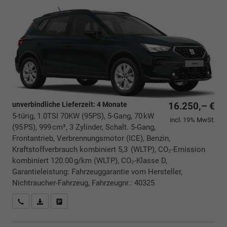
unverbindliche Lieferzeit:
4 Monate
16.250,– €
5-türig, 1.0TSI 70KW (95PS), 5-Gang, 70 kW
incl. 19% MwSt.
(95 PS), 999 cm³, 3 Zylinder, Schalt. 5-Gang,
Frontantrieb, Verbrennungsmotor (ICE), Benzin,
Kraftstoffverbrauch kombiniert 5,3 (WLTP), CO₂-Emission
kombiniert 120.00 g/km (WLTP), CO₂-Klasse D,
Garantieleistung: Fahrzeuggarantie vom Hersteller,
Nichtraucher-Fahrzeug, Fahrzeugnr.: 40325
Rückrufbitte absenden
PDF-Datei, Fahrzeugexposé drucken
Drucken, parken oder vergleichen