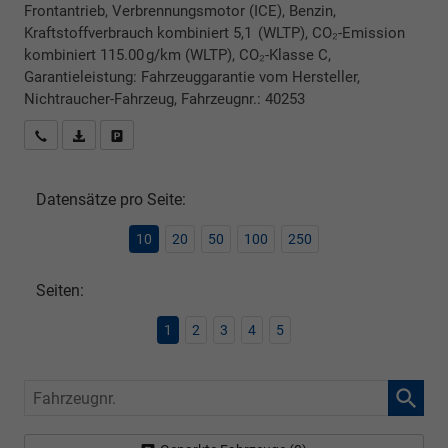
Frontantrieb, Verbrennungsmotor (ICE), Benzin,
Kraftstoffverbrauch kombiniert 5,1 (WLTP), CO₂-Emission
kombiniert 115.00 g/km (WLTP), CO₂-Klasse C,
Garantieleistung: Fahrzeuggarantie vom Hersteller,
Nichtraucher-Fahrzeug, Fahrzeugnr.: 40253
Rückrufbitte absenden
PDF-Datei, Fahrzeugexposé drucken
Drucken, parken oder vergleichen
Datensätze pro Seite:
10
20
50
100
250
Seiten:
1
2
3
4
5
Fahrzeugnr.