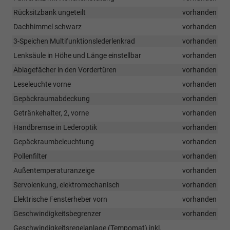
Rücksitzbank ungeteilt
vorhanden
Dachhimmel schwarz
vorhanden
3-Speichen Multifunktionslederlenkrad
vorhanden
Lenksäule in Höhe und Länge einstellbar
vorhanden
Ablagefächer in den Vordertüren
vorhanden
Leseleuchte vorne
vorhanden
Gepäckraumabdeckung
vorhanden
Getränkehalter, 2, vorne
vorhanden
Handbremse in Lederoptik
vorhanden
Gepäckraumbeleuchtung
vorhanden
Pollenfilter
vorhanden
Außentemperaturanzeige
vorhanden
Servolenkung, elektromechanisch
vorhanden
Elektrische Fensterheber vorn
vorhanden
Geschwindigkeitsbegrenzer
vorhanden
Geschwindigkeitsregelanlage (Tempomat) inkl.