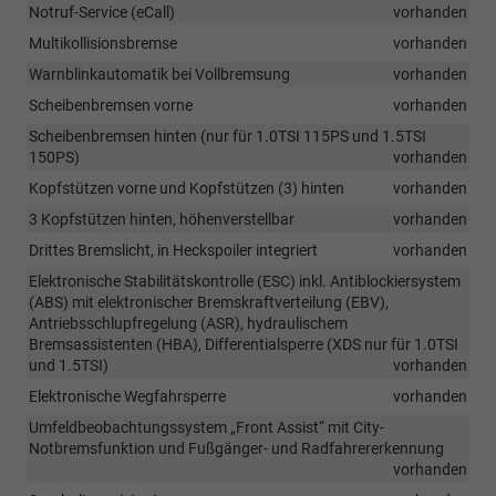
Notruf-Service (eCall)
vorhanden
Multikollisionsbremse
vorhanden
Warnblinkautomatik bei Vollbremsung
vorhanden
Scheibenbremsen vorne
vorhanden
Scheibenbremsen hinten (nur für 1.0TSI 115PS und 1.5TSI
150PS)
vorhanden
Kopfstützen vorne und Kopfstützen (3) hinten
vorhanden
3 Kopfstützen hinten, höhenverstellbar
vorhanden
Drittes Bremslicht, in Heckspoiler integriert
vorhanden
Elektronische Stabilitätskontrolle (ESC) inkl. Antiblockiersystem
(ABS) mit elektronischer Bremskraftverteilung (EBV),
Antriebsschlupfregelung (ASR), hydraulischem
Bremsassistenten (HBA), Differentialsperre (XDS nur für 1.0TSI
und 1.5TSI)
vorhanden
Elektronische Wegfahrsperre
vorhanden
Umfeldbeobachtungssystem „Front Assist“ mit City-
Notbremsfunktion und Fußgänger- und Radfahrererkennung
vorhanden