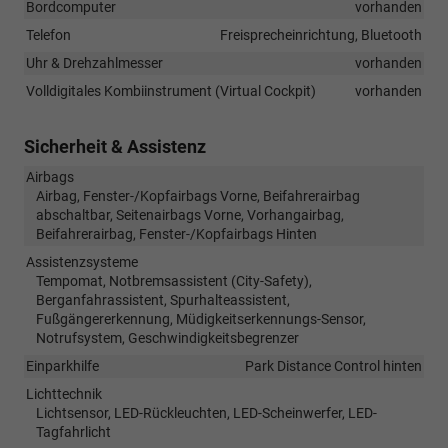
Bordcomputer
vorhanden
Telefon
Freisprecheinrichtung, Bluetooth
Uhr & Drehzahlmesser
vorhanden
Volldigitales Kombiinstrument (Virtual Cockpit)
vorhanden
Sicherheit & Assistenz
Airbags
Airbag, Fenster-/Kopfairbags Vorne, Beifahrerairbag
abschaltbar, Seitenairbags Vorne, Vorhangairbag,
Beifahrerairbag, Fenster-/Kopfairbags Hinten
Assistenzsysteme
Tempomat, Notbremsassistent (City-Safety),
Berganfahrassistent, Spurhalteassistent,
Fußgängererkennung, Müdigkeitserkennungs-Sensor,
Notrufsystem, Geschwindigkeitsbegrenzer
Einparkhilfe
Park Distance Control hinten
Lichttechnik
Lichtsensor, LED-Rückleuchten, LED-Scheinwerfer, LED-
Tagfahrlicht