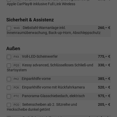
Apple CarPlay® inklusive Full Link Wireless
Sicherheit & Assistenz
Diebstahl-Warnanlage inkl.
260,– €
WAS
Innenraumüberwachung, Back-up-Horn, Abschleppschutz
Außen
Voll-LED-Scheinwerfer
775,– €
PXX
Kessy advanced, Schlüsselloses Schließ-und
330,– €
PQS
Startsystem
Einparkhilfe vorne
385,– €
PK2
Einparkhilfe vorne mit Rückfahrkamera
520,– €
PCK
Panorama-Glasschiebedach, elektrisch
975,– €
PTC
Seitenscheiben ab 2. Sitzreihe und
205,– €
PCO
Heckscheibe dunkel getönt