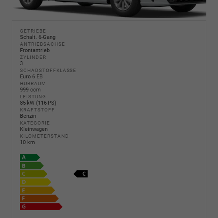
GETRIEBE
Schalt. 6-Gang
ANTRIEBSACHSE
Frontantrieb
ZYLINDER
3
SCHADSTOFFKLASSE
Euro 6 EB
HUBRAUM
999 ccm
LEISTUNG
85 kW (116 PS)
KRAFTSTOFF
Benzin
KATEGORIE
Kleinwagen
KILOMETERSTAND
10 km