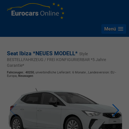
Menü
Seat Ibiza *NEUES MODELL*
Style
BESTELLFAHRZEUG / FREI KONFIGURIERBAR *5 Jahre
Garantie*
Fahrzeugnr.
:
40250
, unverbindliche Lieferzeit:
6 Monate
, Landesversion: EU -
Europa,
Neuwagen