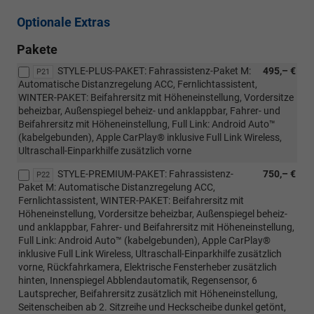
Optionale Extras
Pakete
STYLE-PLUS-PAKET: Fahrassistenz-Paket M:
495,– €
P21
Automatische Distanzregelung ACC, Fernlichtassistent,
WINTER-PAKET: Beifahrersitz mit Höheneinstellung, Vordersitze
beheizbar, Außenspiegel beheiz- und anklappbar, Fahrer- und
Beifahrersitz mit Höheneinstellung, Full Link: Android Auto™
(kabelgebunden), Apple CarPlay® inklusive Full Link Wireless,
Ultraschall-Einparkhilfe zusätzlich vorne
STYLE-PREMIUM-PAKET: Fahrassistenz-
750,– €
P22
Paket M: Automatische Distanzregelung ACC,
Fernlichtassistent, WINTER-PAKET: Beifahrersitz mit
Höheneinstellung, Vordersitze beheizbar, Außenspiegel beheiz-
und anklappbar, Fahrer- und Beifahrersitz mit Höheneinstellung,
Full Link: Android Auto™ (kabelgebunden), Apple CarPlay®
inklusive Full Link Wireless, Ultraschall-Einparkhilfe zusätzlich
vorne, Rückfahrkamera, Elektrische Fensterheber zusätzlich
hinten, Innenspiegel Abblendautomatik, Regensensor, 6
Lautsprecher, Beifahrersitz zusätzlich mit Höheneinstellung,
Seitenscheiben ab 2. Sitzreihe und Heckscheibe dunkel getönt,