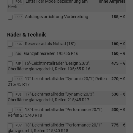
Entfall der Modellbezeichnung am
ohne Aufpreis
PQN
Heck
Anhängevorrichtung-Vorbereitung
185,– €
PRP
Räder & Technik
Reserverad als Notrad (18″)
160,– €
PG6
Ganzjahresreifen 195/55 R16
160,– €
PJ6
16"-Leichtmetallräder "Design 20/3",
475,– €
PJP
Oberfläche glanzgedreht, Reifen 195/55 R 16
17"-Leichtmetallräder "Dynamic 20/1", Reifen
270,– €
PUR
215/45 R17
17"-Leichtmetallräder "Dynamic 20/3",
530,– €
PUS
Oberfläche glanzgedreht, Reifen 215/45 R17
18"-Leichtmetallräder "Performance 20/1",
530,– €
PUT
Reifen 215/40 R18
18"-Leichtmetallräder "Performance 20/1"
775,– €
PUV
glanzgedreht, Reifen 215/40 R18