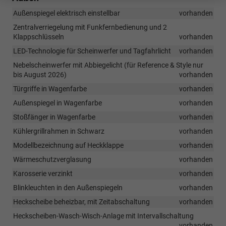
Außenspiegel elektrisch einstellbar
vorhanden
Zentralverriegelung mit Funkfernbedienung und 2
Klappschlüsseln
vorhanden
LED-Technologie für Scheinwerfer und Tagfahrlicht
vorhanden
Nebelscheinwerfer mit Abbiegelicht (für Reference & Style nur
bis August 2026)
vorhanden
Türgriffe in Wagenfarbe
vorhanden
Außenspiegel in Wagenfarbe
vorhanden
Stoßfänger in Wagenfarbe
vorhanden
Kühlergrillrahmen in Schwarz
vorhanden
Modellbezeichnung auf Heckklappe
vorhanden
Wärmeschutzverglasung
vorhanden
Karosserie verzinkt
vorhanden
Blinkleuchten in den Außenspiegeln
vorhanden
Heckscheibe beheizbar, mit Zeitabschaltung
vorhanden
Heckscheiben-Wasch-Wisch-Anlage mit Intervallschaltung
vorhanden