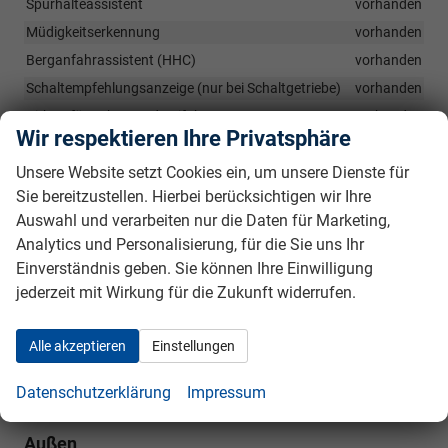
Spurhalteassistent
vorhanden
Müdigkeitserkennung
vorhanden
Berganfahrassistent (HHC)
vorhanden
Schaltempfehlungsanzeige (nur bei Schaltgetriebe)
vorhanden
Airbag für Fahrer und Beifahrer
vorhanden
Wir respektieren Ihre Privatsphäre
Seitenairbags für Fahrer und Beifahrer
vorhanden
Unsere Website setzt Cookies ein, um unsere Dienste für
Kopfairbag-System vorne und hinten
vorhanden
Sie bereitzustellen. Hierbei berücksichtigen wir Ihre
Beifahrerairbag-Deaktivierung
vorhanden
Auswahl und verarbeiten nur die Daten für Marketing,
Dreipunkt-Automatikgurt vorne, mit Gurtstraffer, ohne
Analytics und Personalisierung, für die Sie uns Ihr
Höheneinstellung
vorhanden
Einverständnis geben. Sie können Ihre Einwilligung
Gurtstraffer an den Vordersitzen und an den hinteren seitlichen
jederzeit mit Wirkung für die Zukunft widerrufen.
Sitzen
vorhanden
Warnton für nicht angelegten Sicherheitsgurt vorne und hinten
vorhanden
Alle akzeptieren
Einstellungen
ISOFIX-Kindersitz-Sicherungssystem, in der 2. Sitzreihe links und
rechts, inkl. Top-Tether-Verankerungspunkte
vorhanden
Datenschutzerklärung
Impressum
Außen